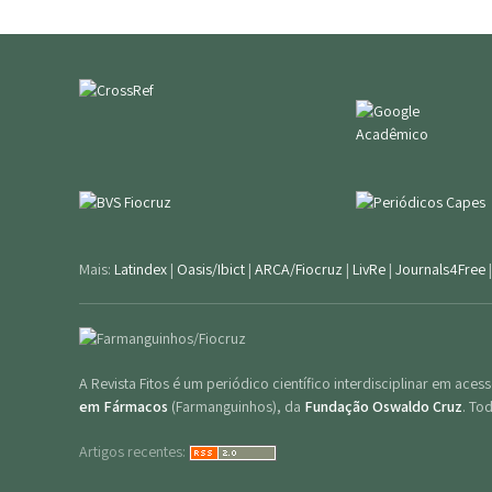
Mais:
Latindex
|
Oasis/Ibict
|
ARCA/Fiocruz
|
LivRe
|
Journals4Free
A Revista Fitos é um periódico científico interdisciplinar em ace
em Fármacos
(Farmanguinhos), da
Fundação Oswaldo Cruz
. To
Artigos recentes: