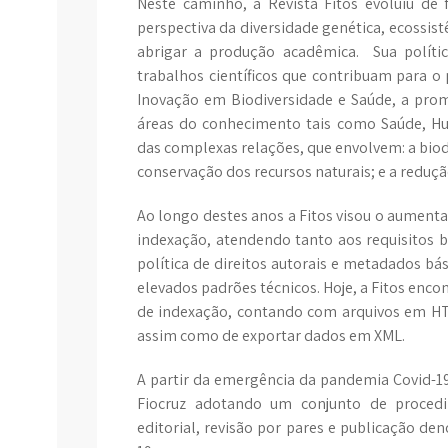
Neste caminho, a Revista Fitos evoluiu de 
perspectiva da diversidade genética, ecossist
abrigar a produção acadêmica. Sua políti
trabalhos científicos que contribuam para 
Inovação em Biodiversidade e Saúde, a promo
áreas do conhecimento tais como Saúde, H
das complexas relações, que envolvem: a biod
conservação dos recursos naturais; e a reduçã
Ao longo destes anos a Fitos visou o aumentar
indexação, atendendo tanto aos requisitos 
política de direitos autorais e metadados bá
elevados padrões técnicos. Hoje, a Fitos enc
de indexação, contando com arquivos em HTM
assim como de exportar dados em XML.
A partir da emergência da pandemia Covid-19,
Fiocruz adotando um conjunto de procedim
editorial, revisão por pares e publicação d