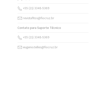
+55 (21) 3348-5369
revistafitos@fiocruz.br
Contato para Suporte Técnico
+55 (21) 3348-5369
eugenio.telles@fiocruz.br
v. 20 (2026)