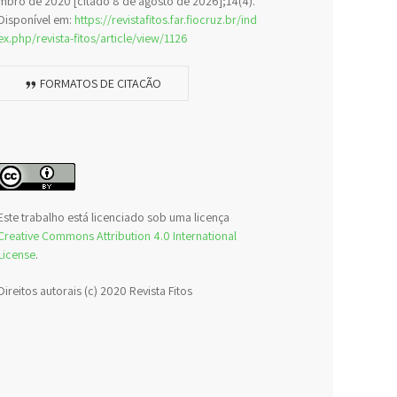
mbro de 2020 [citado 8 de agosto de 2026];14(4).
Disponível em:
https://revistafitos.far.fiocruz.br/ind
ex.php/revista-fitos/article/view/1126
FORMATOS DE CITAÇÃO
Este trabalho está licenciado sob uma licença
Creative Commons Attribution 4.0 International
License
.
Direitos autorais (c) 2020 Revista Fitos