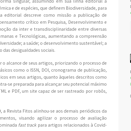
forma singular, assumindo em sua linha editorial a
êmica e de espécies, que definem Biodiversidade, para
ca editorial descreve como missão a publicação de
o pensamento crítico em Pesquisa, Desenvolvimento e
ção da inter e transdisciplinaridade entre diversas
umanas e Tecnológicas, aumentando a compreensão
iversidade; a saúde; o desenvolvimento sustentável; a
o das desigualdades sociais.
 o alcance de seus artigos, priorizando o processo de
básicos como o ISSN, DOI, cronograma de publicação,
sicos em seus artigos, quanto àqueles descritos como
ontra-se preparada para alcançar seu potencial máximo
L e PDF, um site capaz de ser rastreado por robôs,
 a Revista Fitos alinhou-se aos demais periódicos da
entos, visando agilizar o processo de avaliação
enominada
fast track
para artigos relacionados à Covid-