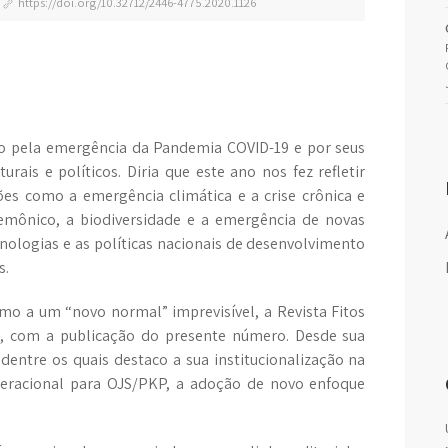
https://doi.org/10.32712/2446-4775.2020.1126
o pela emergência da Pandemia COVID-19 e por seus
rais e políticos. Diria que este ano nos fez refletir
ões como a emergência climática e a crise crônica e
ônico, a biodiversidade e a emergência de novas
ologias e as políticas nacionais de desenvolvimento
s.
o a um “novo normal” imprevisível, a Revista Fitos
a, com a publicação do presente número. Desde sua
 dentre os quais destaco a sua institucionalização na
operacional para OJS/PKP, a adoção de novo enfoque