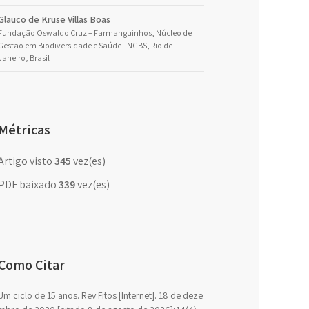
Glauco de Kruse Villas Boas
Fundação Oswaldo Cruz – Farmanguinhos, Núcleo de
Gestão em Biodiversidade e Saúde - NGBS, Rio de
Janeiro, Brasil
Métricas
Artigo visto
345
vez(es)
PDF baixado
339
vez(es)
Como Citar
Um ciclo de 15 anos. Rev Fitos [Internet]. 18 de deze