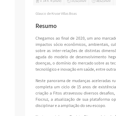
v. 14 n. 4 (2020)
15/12/2020
18/12/2020
Glauco de Kruse Villas Boas
Resumo
Chegamos ao final de 2020, um ano marcad
impactos sócio econômicos, ambientais, cultu
sobre as inter-relações de distintas dimens
aguda do modelo de desenvolvimento hegem
doenças, o domínio do mercado sobre as tecn
tecnológico e inovação em saúde, entre outra
Neste panorama de mudanças aceleradas rum
completa um ciclo de 15 anos de existênci
criação a Fitos atravessou diversos desafios,
Fiocruz, a atualização de sua plataforma 
disciplinar e a ampliação do seu escopo.