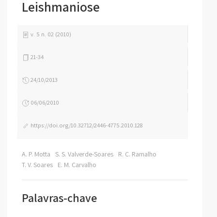
Leishmaniose
v. 5 n. 02 (2010)
21-34
24/10/2013
06/06/2010
https://doi.org/10.32712/2446-4775.2010.128
A. P. Motta
S. S. Valverde-Soares
R. C. Ramalho
T. V. Soares
E. M. Carvalho
Palavras-chave