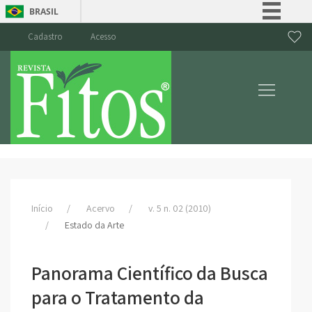
BRASIL
Simplifique!
Cadastro
Acesso
Comunica BR
Participe
Acesso à informação
Legislação
Canais
Início
Acervo
v. 5 n. 02 (2010)
Estado da Arte
Panorama Científico da Busca
para o Tratamento da