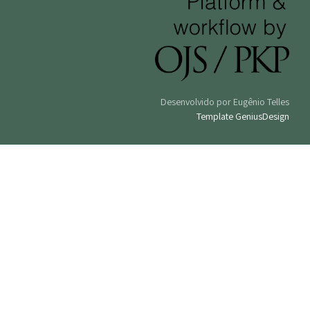
Desenvolvido por Eugênio Telles
Template GeniusDesign