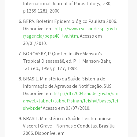
International Journal of Parasitology, v.30,
p.1269-1281, 2000.
BEPA. Boletim Epidemiológico Paulista 2006.
Disponível em:
http://www.cve.saude.sp.gov.b
r/agencia/bepa48_lva.htm
. Acesso em
30/01/2010.
BOROVSKY, P. Quoted in â€œManson’s
Tropical Diseasesâ€, ed. P. H. Manson-Bahr,
13th ed., 1950, p. 177, 1898.
BRASIL. Ministério da Saúde. Sistema de
Informação de Agravos de Notificação. SUS.
Disponível em
http://dtr2004.saude.gov.br/sin
anweb/tabnet/tabnet?sinan/leishvi/bases/lei
shvbr.def
Acesso em 03/07/2010.
BRASIL. Ministério da Saúde. Leishmaniose
Visceral Grave – Normas e Condutas. Brasília
2006. Disponível em: