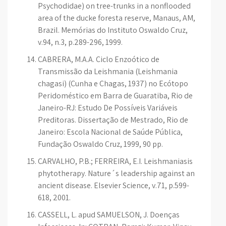
Psychodidae) on tree-trunks in a nonflooded
area of the ducke foresta reserve, Manaus, AM,
Brazil. Memórias do Instituto Oswaldo Cruz,
v.94, n.3, p.289-296, 1999.
CABRERA, M.A.A. Ciclo Enzoótico de
Transmissão da Leishmania (Leishmania
chagasi) (Cunha e Chagas, 1937) no Ecótopo
Peridoméstico em Barra de Guaratiba, Rio de
Janeiro-RJ: Estudo De Possíveis Variáveis
Preditoras. Dissertação de Mestrado, Rio de
Janeiro: Escola Nacional de Saúde Pública,
Fundação Oswaldo Cruz, 1999, 90 pp.
CARVALHO, P.B.; FERREIRA, E.I. Leishmaniasis
phytotherapy. Nature´s leadership against an
ancient disease. Elsevier Science, v.71, p.599-
618, 2001.
CASSELL, L. apud SAMUELSON, J. Doenças