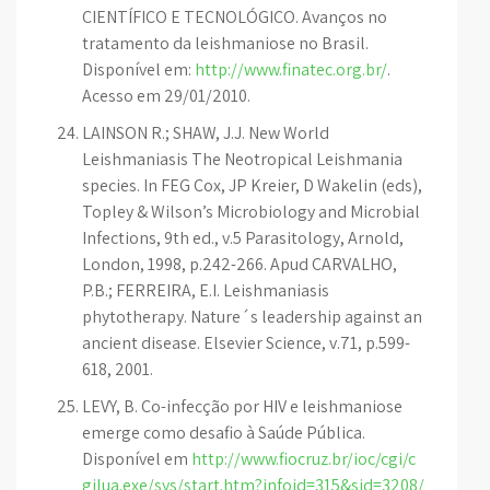
CIENTÍFICO E TECNOLÓGICO. Avanços no
tratamento da leishmaniose no Brasil.
Disponível em:
http://www.finatec.org.br/
.
Acesso em 29/01/2010.
LAINSON R.; SHAW, J.J. New World
Leishmaniasis The Neotropical Leishmania
species. In FEG Cox, JP Kreier, D Wakelin (eds),
Topley & Wilson’s Microbiology and Microbial
Infections, 9th ed., v.5 Parasitology, Arnold,
London, 1998, p.242-266. Apud CARVALHO,
P.B.; FERREIRA, E.I. Leishmaniasis
phytotherapy. Nature´s leadership against an
ancient disease. Elsevier Science, v.71, p.599-
618, 2001.
LEVY, B. Co-infecção por HIV e leishmaniose
emerge como desafio à Saúde Pública.
Disponível em
http://www.fiocruz.br/ioc/cgi/c
gilua.exe/sys/start.htm?infoid=315&sid=3208/