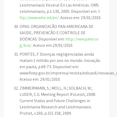
Leishmaniasis Visceral En Las Américas. OMS.
Leishmaniasis, p.1-130, 2005. Disponível em:
h
ttp://www.who.int/en/
. Acesso em: 29/01/2010.
OPAS. ORGANIZAÇÃO PAN-AMERICANA DE
SAÚDE, PREVENÇÃO E CONTROLE DE
DOENÇAS. Disponível em:
http://new.paho.or
g/bra/
. Acesso em 29/01/2010.
PONTES, F. Doenças negligenciadas ainda
matam 1 milhão por ano no mundo. Inovação
em pauta, p.69-73. Disponível em:
www.finep.gov.br/imprensa/revista/edicao6/inovaca
Acesso em: 29/01/2010.
ZIMMERMANN, S.; MOLL, H.; SOLBACH, W.;
LUDER, C.G. Meeting Report IFoLeish, 2008:
Current Status and Future Challenges in
Leishmania Research and Leishmaniasis.
Protist, v.160, p.151-158, 2009.