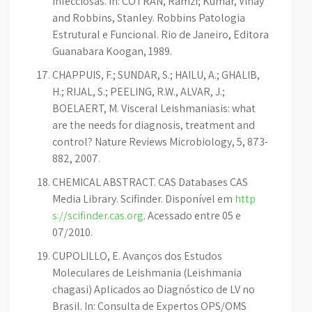
Infecciosas. In: COTRAN, Ramzi; Kumar, Vinay
and Robbins, Stanley. Robbins Patologia
Estrutural e Funcional. Rio de Janeiro, Editora
Guanabara Koogan, 1989.
CHAPPUIS, F.; SUNDAR, S.; HAILU, A.; GHALIB,
H.; RIJAL, S.; PEELING, R.W., ALVAR, J.;
BOELAERT, M. Visceral Leishmaniasis: what
are the needs for diagnosis, treatment and
control? Nature Reviews Microbiology, 5, 873-
882, 2007.
CHEMICAL ABSTRACT. CAS Databases CAS
Media Library. Scifinder. Disponível em
http
s://scifinder.cas.org
. Acessado entre 05 e
07/2010.
CUPOLILLO, E. Avanços dos Estudos
Moleculares de Leishmania (Leishmania
chagasi) Aplicados ao Diagnóstico de LV no
Brasil. In: Consulta de Expertos OPS/OMS