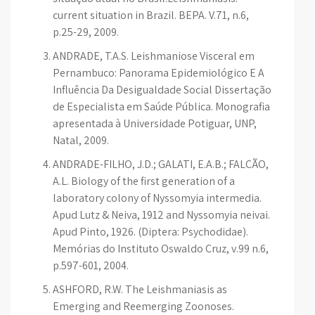
current situation in Brazil. BEPA. V.71, n.6,
p.25-29, 2009.
ANDRADE, T.A.S. Leishmaniose Visceral em
Pernambuco: Panorama Epidemiológico E A
Influência Da Desigualdade Social Dissertação
de Especialista em Saúde Pública. Monografia
apresentada à Universidade Potiguar, UNP,
Natal, 2009.
ANDRADE-FILHO, J.D.; GALATI, E.A.B.; FALCÃO,
A.L. Biology of the first generation of a
laboratory colony of Nyssomyia intermedia.
Apud Lutz & Neiva, 1912 and Nyssomyia neivai.
Apud Pinto, 1926. (Diptera: Psychodidae).
Memórias do Instituto Oswaldo Cruz, v.99 n.6,
p.597-601, 2004.
ASHFORD, R.W. The Leishmaniasis as
Emerging and Reemerging Zoonoses.