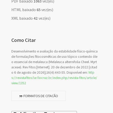
PDF baixado
1063
vez(es)
HTML baixado
65
vez(es)
XML baixado
42
vez(es)
Como Citar
Desenvolvimento e avaliação da estabilidade físico-química
de formulações fitocosméticas de uso tópico contendo óle
o essencial de melaleuca (Melaleuca alternifolia Cheel. Myrt
aceae). Rev Fitos [Internet]. 20 de dezembro de 2022 [citad
o 6 de agosto de 2026];16(4):443-55. Disponível em:
http
s://revistafitos.far.fiocruz.br/index.php/revista-fitos/article/
view/1352
FORMATOS DE CITAÇÃO