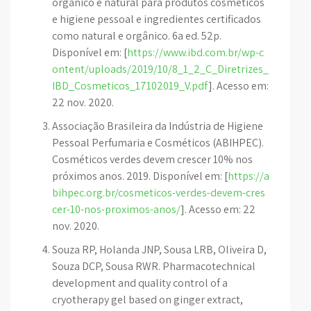
orgânico e natural para produtos cosméticos
e higiene pessoal e ingredientes certificados
como natural e orgânico. 6a ed. 52p.
Disponível em: [
https://www.ibd.com.br/wp-c
ontent/uploads/2019/10/8_1_2_C_Diretrizes_
IBD_Cosmeticos_17102019_V.pdf
]. Acesso em:
22 nov. 2020.
Associação Brasileira da Indústria de Higiene
Pessoal Perfumaria e Cosméticos (ABIHPEC).
Cosméticos verdes devem crescer 10% nos
próximos anos. 2019. Disponível em: [
https://a
bihpec.org.br/cosmeticos-verdes-devem-cres
cer-10-nos-proximos-anos/
]. Acesso em: 22
nov. 2020.
Souza RP, Holanda JNP, Sousa LRB, Oliveira D,
Souza DCP, Sousa RWR. Pharmacotechnical
development and quality control of a
cryotherapy gel based on ginger extract,