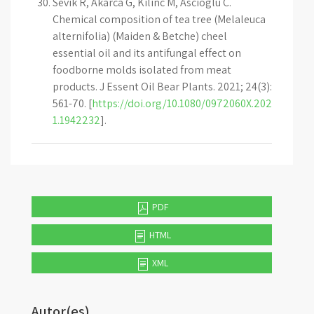
Sevik R, Akarca G, Kilinc M, Ascioglu Ç.
Chemical composition of tea tree (Melaleuca
alternifolia) (Maiden & Betche) cheel
essential oil and its antifungal effect on
foodborne molds isolated from meat
products. J Essent Oil Bear Plants. 2021; 24(3):
561-70. [
https://doi.org/10.1080/0972060X.202
1.1942232
].
PDF
HTML
XML
Autor(es)