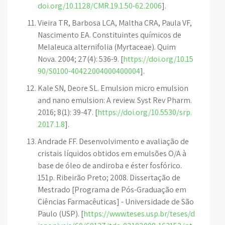
doi.org/10.1128/CMR.19.1.50-62.2006
].
Vieira TR, Barbosa LCA, Maltha CRA, Paula VF,
Nascimento EA. Constituintes químicos de
Melaleuca alternifolia (Myrtaceae). Quim
Nova. 2004; 27(4): 536-9. [
https://doi.org/10.15
90/S0100-40422004000400004
].
Kale SN, Deore SL. Emulsion micro emulsion
and nano emulsion: A review. Syst Rev Pharm.
2016; 8(1): 39-47. [
https://doi.org/10.5530/srp.
2017.1.8
].
Andrade FF. Desenvolvimento e avaliação de
cristais líquidos obtidos em emulsões O/A à
base de óleo de andiroba e éster fosfórico.
151p. Ribeirão Preto; 2008. Dissertação de
Mestrado [Programa de Pós-Graduação em
Ciências Farmacêuticas] - Universidade de São
Paulo (USP). [
https://www.teses.usp.br/teses/d