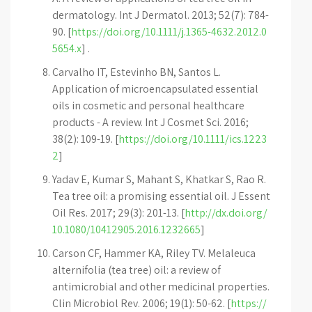
dermatology. Int J Dermatol. 2013; 52(7): 784-
90. [
https://doi.org/10.1111/j.1365-4632.2012.0
5654.x
] .
Carvalho IT, Estevinho BN, Santos L.
Application of microencapsulated essential
oils in cosmetic and personal healthcare
products - A review. Int J Cosmet Sci. 2016;
38(2): 109-19. [
https://doi.org/10.1111/ics.1223
2
]
Yadav E, Kumar S, Mahant S, Khatkar S, Rao R.
Tea tree oil: a promising essential oil. J Essent
Oil Res. 2017; 29(3): 201-13. [
http://dx.doi.org/
10.1080/10412905.2016.1232665
]
Carson CF, Hammer KA, Riley TV. Melaleuca
alternifolia (tea tree) oil: a review of
antimicrobial and other medicinal properties.
Clin Microbiol Rev. 2006; 19(1): 50-62. [
https://