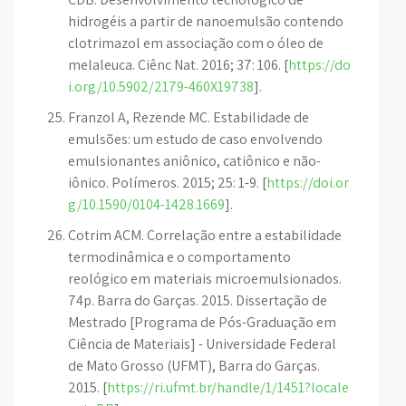
hidrogéis a partir de nanoemulsão contendo
clotrimazol em associação com o óleo de
melaleuca. Ciênc Nat. 2016; 37: 106. [
https://do
i.org/10.5902/2179-460X19738
].
Franzol A, Rezende MC. Estabilidade de
emulsões: um estudo de caso envolvendo
emulsionantes aniônico, catiônico e não-
iônico. Polímeros. 2015; 25: 1-9. [
https://doi.or
g/10.1590/0104-1428.1669
].
Cotrim ACM. Correlação entre a estabilidade
termodinâmica e o comportamento
reológico em materiais microemulsionados.
74p. Barra do Garças. 2015. Dissertação de
Mestrado [Programa de Pós-Graduação em
Ciência de Materiais] - Universidade Federal
de Mato Grosso (UFMT), Barra do Garças.
2015. [
https://ri.ufmt.br/handle/1/1451?locale