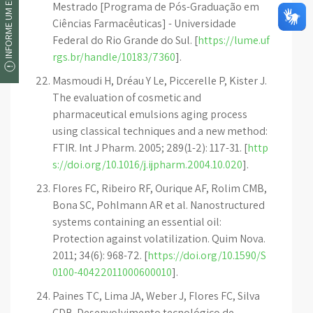
INFORME UM ERRO
Mestrado [Programa de Pós-Graduação em
Ciências Farmacêuticas] - Universidade
Federal do Rio Grande do Sul. [
https://lume.uf
rgs.br/handle/10183/7360
].
Masmoudi H, Dréau Y Le, Piccerelle P, Kister J.
The evaluation of cosmetic and
pharmaceutical emulsions aging process
using classical techniques and a new method:
FTIR. Int J Pharm. 2005; 289(1-2): 117-31. [
http
s://doi.org/10.1016/j.ijpharm.2004.10.020
].
Flores FC, Ribeiro RF, Ourique AF, Rolim CMB,
Bona SC, Pohlmann AR et al. Nanostructured
systems containing an essential oil:
Protection against volatilization. Quim Nova.
2011; 34(6): 968-72. [
https://doi.org/10.1590/S
0100-40422011000600010
].
Paines TC, Lima JA, Weber J, Flores FC, Silva
CDB. Desenvolvimento tecnológico de