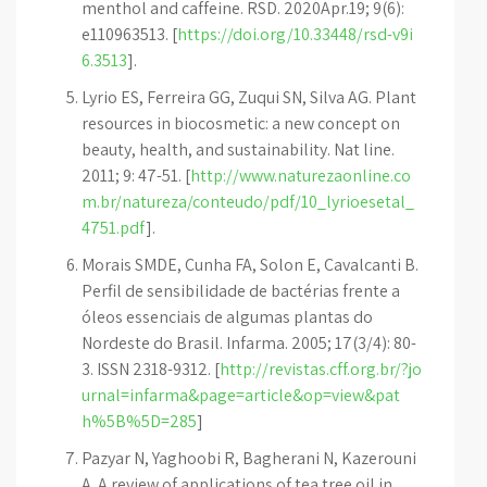
menthol and caffeine. RSD. 2020Apr.19; 9(6):
e110963513. [
https://doi.org/10.33448/rsd-v9i
6.3513
].
Lyrio ES, Ferreira GG, Zuqui SN, Silva AG. Plant
resources in biocosmetic: a new concept on
beauty, health, and sustainability. Nat line.
2011; 9: 47-51. [
http://www.naturezaonline.co
m.br/natureza/conteudo/pdf/10_lyrioesetal_
4751.pdf
].
Morais SMDE, Cunha FA, Solon E, Cavalcanti B.
Perfil de sensibilidade de bactérias frente a
óleos essenciais de algumas plantas do
Nordeste do Brasil. Infarma. 2005; 17(3/4): 80-
3. ISSN 2318-9312. [
http://revistas.cff.org.br/?jo
urnal=infarma&page=article&op=view&pat
h%5B%5D=285
]
Pazyar N, Yaghoobi R, Bagherani N, Kazerouni
A. A review of applications of tea tree oil in