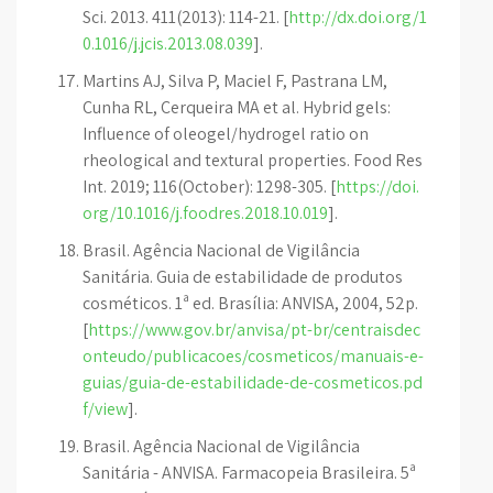
Sci. 2013. 411(2013): 114-21. [
http://dx.doi.org/1
0.1016/j.jcis.2013.08.039
].
Martins AJ, Silva P, Maciel F, Pastrana LM,
Cunha RL, Cerqueira MA et al. Hybrid gels:
Influence of oleogel/hydrogel ratio on
rheological and textural properties. Food Res
Int. 2019; 116(October): 1298-305. [
https://doi.
org/10.1016/j.foodres.2018.10.019
].
Brasil. Agência Nacional de Vigilância
Sanitária. Guia de estabilidade de produtos
cosméticos. 1ª ed. Brasília: ANVISA, 2004, 52p.
[
https://www.gov.br/anvisa/pt-br/centraisdec
onteudo/publicacoes/cosmeticos/manuais-e-
guias/guia-de-estabilidade-de-cosmeticos.pd
f/view
].
Brasil. Agência Nacional de Vigilância
Sanitária - ANVISA. Farmacopeia Brasileira. 5ª