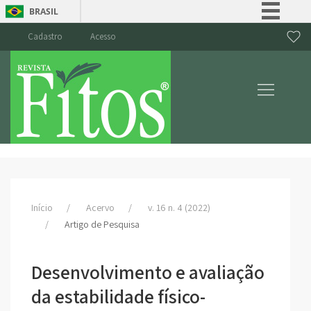
BRASIL
Simplifique!
Cadastro
Acesso
Comunica BR
Participe
Acesso à informação
Legislação
Canais
Início
Acervo
v. 16 n. 4 (2022)
Artigo de Pesquisa
Desenvolvimento e avaliação
da estabilidade físico-