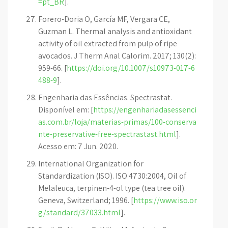
=pt_BR
].
Forero-Doria O, García MF, Vergara CE,
Guzman L. Thermal analysis and antioxidant
activity of oil extracted from pulp of ripe
avocados. J Therm Anal Calorim. 2017; 130(2):
959-66. [
https://doi.org/10.1007/s10973-017-6
488-9
].
Engenharia das Essências. Spectrastat.
Disponível em: [
https://engenhariadasessenci
as.com.br/loja/materias-primas/100-conserva
nte-preservative-free-spectrastast.html
].
Acesso em: 7 Jun. 2020.
International Organization for
Standardization (ISO). ISO 4730:2004, Oil of
Melaleuca, terpinen-4-ol type (tea tree oil).
Geneva, Switzerland; 1996. [
https://www.iso.or
g/standard/37033.html
].