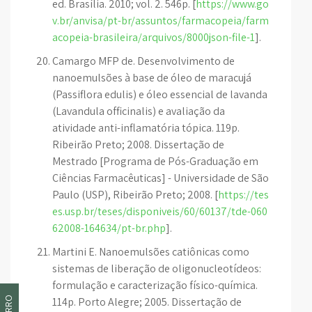
ed. Brasília. 2010; vol. 2. 546p. [
https://www.go
v.br/anvisa/pt-br/assuntos/farmacopeia/farm
acopeia-brasileira/arquivos/8000json-file-1
].
Camargo MFP de. Desenvolvimento de
nanoemulsões à base de óleo de maracujá
(Passiflora edulis) e óleo essencial de lavanda
(Lavandula officinalis) e avaliação da
atividade anti-inflamatória tópica. 119p.
Ribeirão Preto; 2008. Dissertação de
Mestrado [Programa de Pós-Graduação em
Ciências Farmacêuticas] - Universidade de São
Paulo (USP), Ribeirão Preto; 2008. [
https://tes
es.usp.br/teses/disponiveis/60/60137/tde-060
62008-164634/pt-br.php
].
Martini E. Nanoemulsões catiônicas como
sistemas de liberação de oligonucleotídeos:
formulação e caracterização físico-química.
114p. Porto Alegre; 2005. Dissertação de