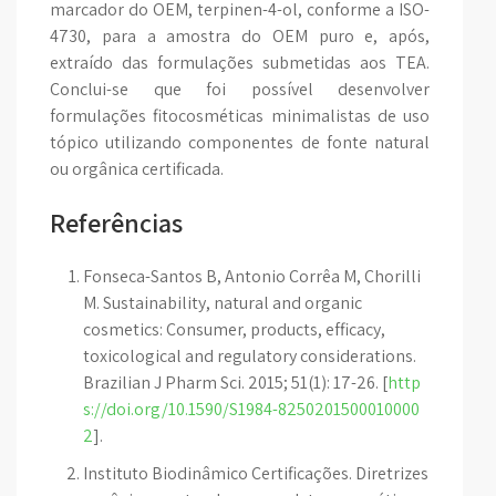
marcador do OEM, terpinen-4-ol, conforme a ISO-
4730, para a amostra do OEM puro e, após,
extraído das formulações submetidas aos TEA.
Conclui-se que foi possível desenvolver
formulações fitocosméticas minimalistas de uso
tópico utilizando componentes de fonte natural
ou orgânica certificada.
Referências
Fonseca-Santos B, Antonio Corrêa M, Chorilli
M. Sustainability, natural and organic
cosmetics: Consumer, products, efficacy,
toxicological and regulatory considerations.
Brazilian J Pharm Sci. 2015; 51(1): 17-26. [
http
s://doi.org/10.1590/S1984-8250201500010000
2
].
Instituto Biodinâmico Certificações. Diretrizes