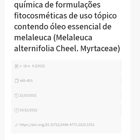
química de formulações
fitocosméticas de uso tópico
contendo óleo essencial de
melaleuca (Melaleuca
alternifolia Cheel. Myrtaceae)
v. 16 n. 4 (2022)
443-455
11/10/2021
20/12/2022
https://doi.org/10.32712/2446-4775.2022.1352