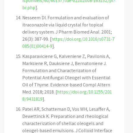
isponiveis/60/60137/tde-02102008-163152/pt-
br.php
].
Nesseem DI. Formulation and evaluation of
itraconazole via liquid crystal for topical
delivery system. J Pharm Biomed Anal. 2001;
26(3): 387-99. [
https://doi.org/10.1016/s0731-7
085(01)00414-9
].
Kasparaviciene G, Kalveniene Z, Pavilonis A,
Marksiene R, Dauksiene J, Bernatoniene J.
Formulation and Characterization of
Potential Antifungal Oleogel with Essential
Oil of Thyme. Evidence-based Compl Altern
Med. 2018; 2018. [
https://doi.org/10.1155/201
8/9431819
].
Patel AR, Schatteman D, Vos WH, Lesaffer A,
Dewettinck K. Preparation and rheological
characterization of shellac oleogels and
oleogel-based emulsions. J Colloid Interface