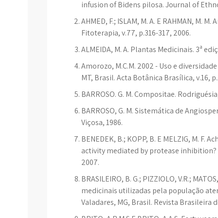
infusion of Bidens pilosa. Journal of Eth
AHMED, F.; ISLAM, M. A. E RAHMAN, M. M. Ant
Fitoterapia, v.77, p.316-317, 2006.
ALMEIDA, M. A. Plantas Medicinais. 3ª edi
Amorozo, M.C.M. 2002 - Uso e diversidade
MT, Brasil. Acta Botânica Brasílica, v.16, p
BARROSO. G. M. Compositae. Rodriguésia, a
BARROSO, G. M. Sistemática de Angiosperm
Viçosa, 1986.
BENEDEK, B.; KOPP, B. E MELZIG, M. F. Achil
activity mediated by protease inhibition
2007.
BRASILEIRO, B. G.; PIZZIOLO, V.R.; MATOS
medicinais utilizadas pela população at
Valadares, MG, Brasil. Revista Brasileira 