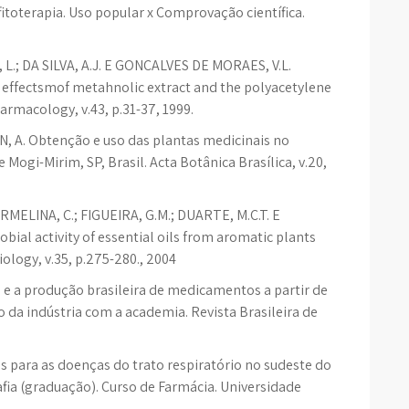
itoterapia. Uso popular x Comprovação científica.
, L.; DA SILVA, A.J. E GONÇALVES DE MORAES, V.L.
effectsmof metahnolic extract and the polyacetylene
rmacology, v.43, p.31-37, 1999.
N, A. Obtenção e uso das plantas medicinais no
 Mogi-Mirim, SP, Brasil. Acta Botânica Brasílica, v.20,
ELINA, C.; FIGUEIRA, G.M.; DUARTE, M.C.T. E
ial activity of essential oils from aromatic plants
iology, v.35, p.275-280., 2004
a e a produção brasileira de medicamentos a partir de
o da indústria com a academia. Revista Brasileira de
as para as doenças do trato respiratório no sudeste do
afia (graduação). Curso de Farmácia. Universidade