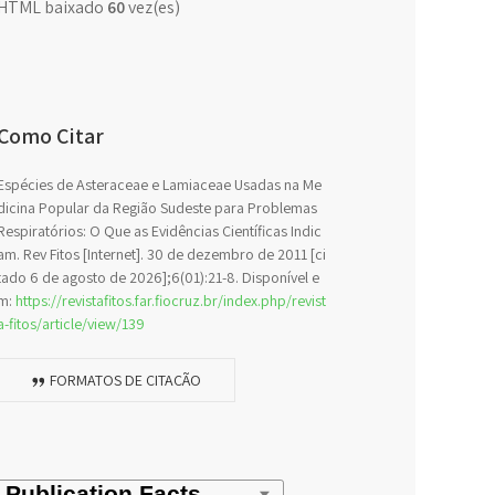
HTML baixado
60
vez(es)
Como Citar
Espécies de Asteraceae e Lamiaceae Usadas na Me
dicina Popular da Região Sudeste para Problemas
Respiratórios: O Que as Evidências Científicas Indic
am. Rev Fitos [Internet]. 30 de dezembro de 2011 [ci
tado 6 de agosto de 2026];6(01):21-8. Disponível e
m:
https://revistafitos.far.fiocruz.br/index.php/revist
a-fitos/article/view/139
FORMATOS DE CITAÇÃO