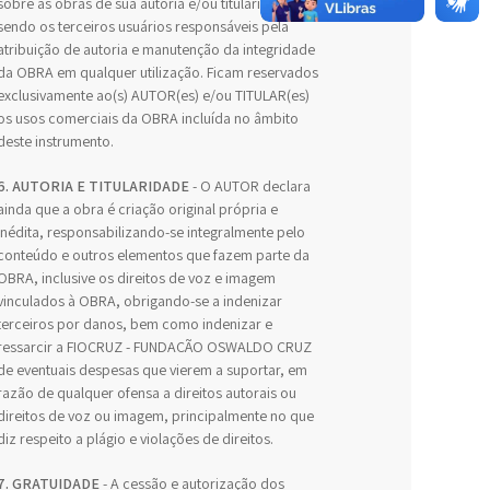
sobre as obras de sua autoria e/ou titularidade,
sendo os terceiros usuários responsáveis pela
atribuição de autoria e manutenção da integridade
da OBRA em qualquer utilização. Ficam reservados
exclusivamente ao(s) AUTOR(es) e/ou TITULAR(es)
os usos comerciais da OBRA incluída no âmbito
deste instrumento.
6. AUTORIA E TITULARIDADE
- O AUTOR declara
ainda que a obra é criação original própria e
inédita, responsabilizando-se integralmente pelo
conteúdo e outros elementos que fazem parte da
OBRA, inclusive os direitos de voz e imagem
vinculados à OBRA, obrigando-se a indenizar
terceiros por danos, bem como indenizar e
ressarcir a FIOCRUZ - FUNDAÇÃO OSWALDO CRUZ
de eventuais despesas que vierem a suportar, em
razão de qualquer ofensa a direitos autorais ou
direitos de voz ou imagem, principalmente no que
diz respeito a plágio e violações de direitos.
7. GRATUIDADE
- A cessão e autorização dos