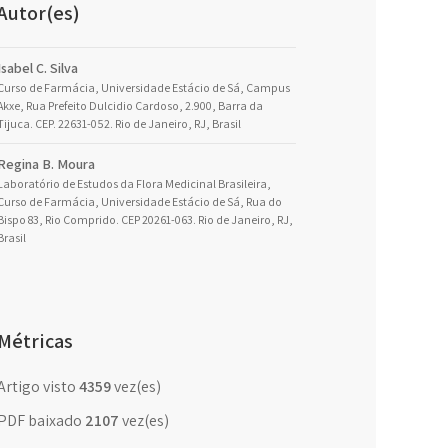
Autor(es)
Isabel C. Silva
Curso de Farmácia, Universidade Estácio de Sá, Campus
Akxe, Rua Prefeito Dulcidio Cardoso, 2.900, Barra da
Tijuca. CEP. 22631-052. Rio de Janeiro, RJ, Brasil
Regina B. Moura
Laboratório de Estudos da Flora Medicinal Brasileira,
Curso de Farmácia, Universidade Estácio de Sá, Rua do
Bispo 83, Rio Comprido. CEP 20261-063. Rio de Janeiro, RJ,
Brasil
Métricas
Artigo visto
4359
vez(es)
PDF baixado
2107
vez(es)