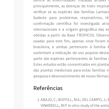
Dentre as enfermidades tratadas através 
principalmente, as doenças do trato respirató
verificar se as espécies das famílias Lamia
Sudeste para problemas respiratórios, tê
confirmação científica foi investigada atr
internacionais e a origem geográfica das 
obtidas a partir da Base TROPICOS. Observo
usadas para este fim, apenas onze foram 
brasileira, e ambas pertencem à família 
sustentam a indicação do uso popular dest
parte das espécies pertencentes às famílias
Estes estudos estão concentrados em plantas 
das plantas medicinais para estas famílias n
pesquisa e desenvolvimento de novos fármac
Referências
ABAJO, C.; BOFFILL, M.A.; DEL CAMPO, J.;
VINARDELL, M.P. In vitro study of the an