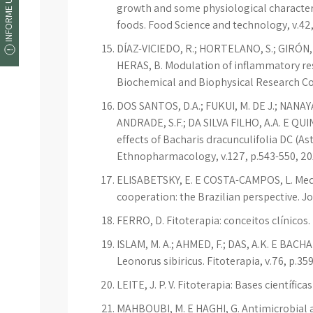
INFORME UM ERRO
growth and some physiological characteri
foods. Food Science and technology, v.42,
DÍAZ-VICIEDO, R.; HORTELANO, S.; GIRÓN, 
HERAS, B. Modulation of inflammatory re
Biochemical and Biophysical Research Co
DOS SANTOS, D.A.; FUKUI, M. DE J.; NANAYAK
ANDRADE, S.F.; DA SILVA FILHO, A.A. E QU
effects of Bacharis dracunculifolia DC (A
Ethnopharmacology, v.127, p.543-550, 20
ELISABETSKY, E. E COSTA-CAMPOS, L. Medi
cooperation: the Brazilian perspective. J
FERRO, D. Fitoterapia: conceitos clínicos.
ISLAM, M. A.; AHMED, F.; DAS, A.K. E BACHA
Leonorus sibiricus. Fitoterapia, v.76, p.35
LEITE, J. P. V. Fitoterapia: Bases científi
MAHBOUBI, M. E HAGHI, G. Antimicrobial 