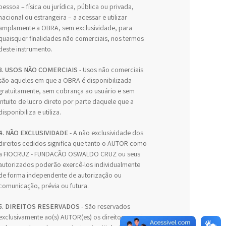
pessoa – física ou jurídica, pública ou privada,
nacional ou estrangeira – a acessar e utilizar
amplamente a OBRA, sem exclusividade, para
quaisquer finalidades não comerciais, nos termos
deste instrumento.
3. USOS NÃO COMERCIAIS
- Usos não comerciais
são aqueles em que a OBRA é disponibilizada
gratuitamente, sem cobrança ao usuário e sem
intuito de lucro direto por parte daquele que a
disponibiliza e utiliza.
4. NÃO EXCLUSIVIDADE
- A não exclusividade dos
direitos cedidos significa que tanto o AUTOR como
a FIOCRUZ - FUNDAÇÃO OSWALDO CRUZ ou seus
autorizados poderão exercê-los individualmente
de forma independente de autorização ou
comunicação, prévia ou futura.
5. DIREITOS RESERVADOS
- São reservados
exclusivamente ao(s) AUTOR(es) os direitos morais