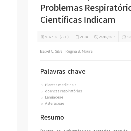
Problemas Respiratório
Científicas Indicam
v. 6 n. 01 (2011)
21-28
24/10/2013
30
Isabel C. Silva
Regina B. Moura
Palavras-chave
Plantas medicinais
doenças respiratórias
Lamiaceae
Asteraceae
Resumo