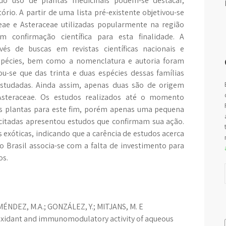
do uso de plantas medicinais podem-se destacar,
rio. A partir de uma lista pré-existente objetivou-se
ceae e Asteraceae utilizadas popularmente na região
m confirmação científica para esta finalidade. A
avés de buscas em revistas científicas nacionais e
espécies, bem como a nomenclatura e autoria foram
u-se que das trinta e duas espécies dessas famílias
estudadas. Ainda assim, apenas duas são de origem
Asteraceae. Os estudos realizados até o momento
as plantas para este fim, porém apenas uma pequena
 citadas apresentou estudos que confirmam sua ação.
exóticas, indicando que a carência de estudos acerca
o Brasil associa-se com a falta de investimento para
os.
 MÉNDEZ, M.A.; GONZÁLEZ, Y.; MITJANS, M. E
tioxidant and immunomodulatory activity of aqueous