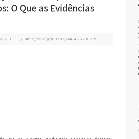
s: O Que as Evidências
/12/2011
https://doi.org/10.32712/2446-4775.2011.139