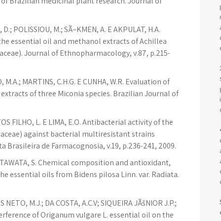
 of Brazilian medicinal plant research. Journal of
, D.; POLISSIOU, M.; SÃ–KMEN, A. E AKPULAT, H.A.
the essential oil and methanol extracts of Achillea
raceae). Journal of Ethnopharmacology, v.87, p.215-
 M.A.; MARTINS, C.H.G. E CUNHA, W.R. Evaluation of
e extracts of three Miconia species. Brazilian Journal of
 FILHO, L. E LIMA, E.O. Antibacterial activity of the
aceae) against bacterial multiresistant strains
a Brasileira de Farmacognosia, v.19, p.236-241, 2009.
 TAWATA, S. Chemical composition and antioxidant,
the essential oils from Bidens pilosa Linn. var. Radiata.
 NETO, M.J.; DA COSTA, A.C.V; SIQUEIRA JÃšNIOR J.P.;
erference of Origanum vulgare L. essential oil on the