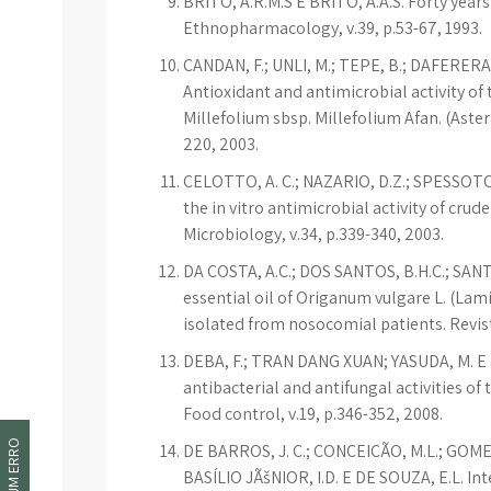
BRITO, A.R.M.S E BRITO, A.A.S. Forty years
Ethnopharmacology, v.39, p.53-67, 1993.
CANDAN, F.; UNLI, M.; TEPE, B.; DAFERERA
Antioxidant and antimicrobial activity of 
Millefolium sbsp. Millefolium Afan. (Aste
220, 2003.
CELOTTO, A. C.; NAZARIO, D.Z.; SPESSOTO,
the in vitro antimicrobial activity of crud
Microbiology, v.34, p.339-340, 2003.
DA COSTA, A.C.; DOS SANTOS, B.H.C.; SANTOS
essential oil of Origanum vulgare L. (Lami
isolated from nosocomial patients. Revist
DEBA, F.; TRAN DANG XUAN; YASUDA, M. E
antibacterial and antifungal activities of 
Food control, v.19, p.346-352, 2008.
DE BARROS, J. C.; CONCEIÇÃO, M.L.; GOMES
BASÍLIO JÃšNIOR, I.D. E DE SOUZA, E.L. Int