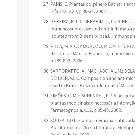
PANIS, C. Plantas do gênero Bacharis em f
Infarma, v.20, p.30-34, 2008.
PEREIRA, R. L. C.; IBRAHIM, T.; LUCCHETTI
Immunossupressive and anti-inflamatory 
isolated from Bidens pilosa L. Immunopha
PILLA, M. A. C.; AMOROZO, M.C.M. E FURLA
distrito de Martim Francisco, município de
p.789-802, 2006.
SARTORATTO, A.; MACHADO, A.L.M.; DELARM
REHDER, V.L.G. Composition and antimicrob
used in Brazil. Brazilian Journal of Microb
SIMÕES, C. M. E SCHENKEL, E.P. A pesquis
plantas medicinais: a necessária interaçã
Farmacognosia, v.12, p.35-40, 2002.
SOUZA, L.D.T. Plantas medicinais utilizad
Brasil: uma revisão da literatura. Monogr
Estácio de Sá, 2009.