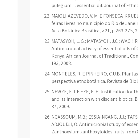
pulegium L. essential oil. Journal of Eth
MAIOLI-AZEVEDO, V. M. E FONSECA-KRUEL, V
feiras livres no município do Rio de Janeir
Acta Botânica Brasílica, v.21, p.263-275, 
MATASYOH, L. G.; MATASYOH, J.C.; WACHIRA,
Antimicrobial activity of essential oils o
Kenya. African Journal of Traditional, Co
193, 2008.
MONTELES, R. E PINHEIRO, C.U.B. Plant
perspectiva etnobotânica. Revista de Biolo
NEWZE, E. I. E EZE, E. E. Justification fo
and its interaction with disc antibiotics
37, 2009.
NGASSOUM, M.B.; ESSIA-NGANG, J.J.; TATS
ADJOUDJI, O. Antimicrobial study of esse
Zanthoxylum xanthoxyloides fruits from C