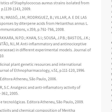
stics of Staphylococcus aureus strains isolated from
 p.1139-1143, 2009.
N.; MASSÓ, J.M.; RODRIGUEZ, B.; VILLAR, A. E DE LAS
sponses by diterpene acids from Helianthus annus L.
mmunications, v.359, p.761-766, 2008.
KARA, N.P.D.; KHAN, S.I.; SOUSA, J.P.B.; BASTOS, J.K.;
INTÃO, N.L.M. Anti-inflammatory and antinociceptive
steraceae) in different experimental models. Journal of
10.
cinal plant genetic resources and international
ournal of Ethnopharmacology, v.51, p.111-120, 1996.
 Editora Atheneu, São Paulo, 2006.
R, S.C. Analgesic and anti-inflamatory activity of
9-362, 2005.
cas e tecnológicas. Editora Atheneu, São Paulo, 2009.
activity and chemical composition of Mentha