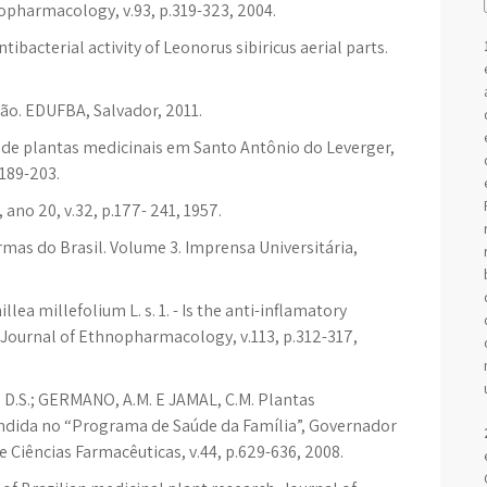
nopharmacology, v.93, p.319-323, 2004.
ibacterial activity of Leonorus sibiricus aerial parts.
ção. EDUFBA, Salvador, 2011.
 de plantas medicinais em Santo Antônio do Leverger,
.189-203.
no 20, v.32, p.177- 241, 1957.
as do Brasil. Volume 3. Imprensa Universitária,
lea millefolium L. s. 1. - Is the anti-inflamatory
? Journal of Ethnopharmacology, v.113, p.312-317,
, D.S.; GERMANO, A.M. E JAMAL, C.M. Plantas
endida no “Programa de Saúde da Família”, Governador
de Ciências Farmacêuticas, v.44, p.629-636, 2008.