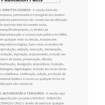
1. DIREITOS CEDIDOS
- A cessão total não
exclusiva, permanente e irrevogável dos direitos
autorais patrimoniais não comerciais de utilização
de que trata este documento inclui,
exemplificativamente, os direitos de
disponibilização e comunicação pública da OBRA,
em qualquer meio ou veículo, inclusive em
Repositórios Digitais, bem como os direitos de
reprodução, exibição, execução, declamação,
recitação, exposição, arquivamento, inclusão em
banco de dados, preservação, difusão,
distribuição, divulgação, empréstimo, tradução,
dublagem, legendagem, inclusão em novas obras
ou coletâneas, reutilização, edição, produção de
material didático e cursos ou qualquer forma de
utilização não comercial.
2. AUTORIZAÇÃO A TERCEIROS
- A cessão aqui
especificada concede à FIOCRUZ - FUNDAÇÃO
OSWALDO CRUZ o direito de autorizar qualquer