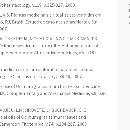
nopharmacology, v.119, p.325-327, 2008.
. S. Plantas medicinais e ritualísticas vendidas em
o, RJ, Brasil: Estudo de caso nas zonas Norte e Sul.
2007.
 F.N.; KINYUA, N.G.; MUIGAI, A.W.T. E MUKIAMA, T.K.
f Ocimum basilicum L. from different populations of
mplementary and Alternative Medicines, v.5, p.187-
as medicinais em um quilombo maranhense: uma
gia e Ciências da Terra, v.7, p.38-48, 2007.
r the use of Ocimum gratissimum L in herbal medicine
. BMC Complementary and Alternative Medicine, v.9, p.9-
ADJIEU, L.N.; JIROVETZ, L.; BUCHBAUER, G. E
ntial oils of Ocimum gratissimum leaves and
ameroon. Fitoterapia, v.74, p.284-287, 2003.