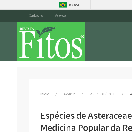
BRASIL
Cadastro
Acesso
Início
Acervo
v. 6 n. 01 (2011)
A
Espécies de Asteracea
Medicina Popular da R