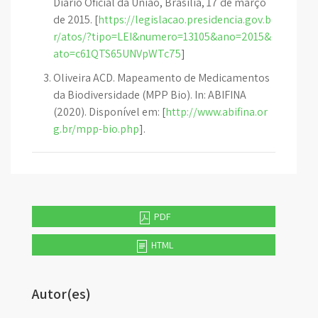
Diário Oficial da União, Brasília, 17 de março
de 2015. [
https://legislacao.presidencia.gov.b
r/atos/?tipo=LEI&numero=13105&ano=2015&
ato=c61QTS65UNVpWTc75
]
Oliveira ACD. Mapeamento de Medicamentos
da Biodiversidade (MPP Bio). In: ABIFINA
(2020). Disponível em: [
http://www.abifina.or
g.br/mpp-bio.php
].
PDF
HTML
Autor(es)