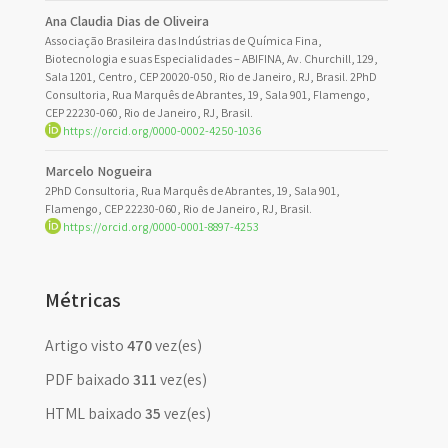
Ana Claudia Dias de Oliveira
Associação Brasileira das Indústrias de Química Fina,
Biotecnologia e suas Especialidades – ABIFINA, Av. Churchill, 129,
Sala 1201, Centro, CEP 20020-050, Rio de Janeiro, RJ, Brasil. 2PhD
Consultoria, Rua Marquês de Abrantes, 19, Sala 901, Flamengo,
CEP 22230-060, Rio de Janeiro, RJ, Brasil.
https://orcid.org/0000-0002-4250-1036
Marcelo Nogueira
2PhD Consultoria, Rua Marquês de Abrantes, 19, Sala 901,
Flamengo, CEP 22230-060, Rio de Janeiro, RJ, Brasil.
https://orcid.org/0000-0001-8897-4253
Métricas
Artigo visto
470
vez(es)
PDF baixado
311
vez(es)
HTML baixado
35
vez(es)