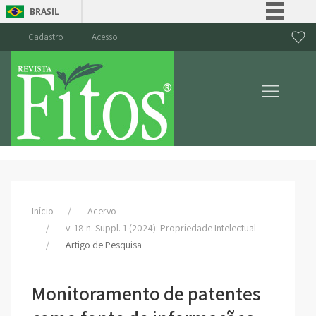
BRASIL
Simplifique!
Cadastro
Acesso
Comunica BR
Participe
Acesso à informação
Legislação
Canais
Início
Acervo
v. 18 n. Suppl. 1 (2024): Propriedade Intelectual
Artigo de Pesquisa
Monitoramento de patentes