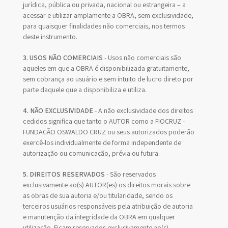
jurídica, pública ou privada, nacional ou estrangeira – a
acessar e utilizar amplamente a OBRA, sem exclusividade,
para quaisquer finalidades não comerciais, nos termos
deste instrumento.
3. USOS NÃO COMERCIAIS
- Usos não comerciais são
aqueles em que a OBRA é disponibilizada gratuitamente,
sem cobrança ao usuário e sem intuito de lucro direto por
parte daquele que a disponibiliza e utiliza.
4. NÃO EXCLUSIVIDADE
- A não exclusividade dos direitos
cedidos significa que tanto o AUTOR como a FIOCRUZ -
FUNDAÇÃO OSWALDO CRUZ ou seus autorizados poderão
exercê-los individualmente de forma independente de
autorização ou comunicação, prévia ou futura.
5. DIREITOS RESERVADOS
- São reservados
exclusivamente ao(s) AUTOR(es) os direitos morais sobre
as obras de sua autoria e/ou titularidade, sendo os
terceiros usuários responsáveis pela atribuição de autoria
e manutenção da integridade da OBRA em qualquer
utilização. Ficam reservados exclusivamente ao(s)