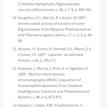
(Tabebuia heptaphylla, Bignoniaceae).
Journal of Biosciences, v. 58, n. 7-8, p. 495-501.
Houghton, P.J.; Mat Ali, R. e Azizol, M. 1997 -
Antimicrobial activity of extracts of some
Bignoniaceae from Malaysia. Pharmaceutical
and Pharmacological Letters, v.7, n. 2/3, p. 96-
98.
Hussain, H.; Krohn, K.; Ahmad, V.U.; Miana, G.A.
e Green, I.R. 2007- Lapachol: an overview.
Arkivoc, v.(ii), p. 145-171.
Koyama, J.; Morita, I.; Kino, A. e Tagahara, K.
2000 - Micellar electrokinetic
chromatography (MEKC) separation of
furanonaphthoquinones from Tabebuia
impetiginosa. Chemical and Pharmaceutical
Bulletin, v. 48, n. 6, 873-875.
Karalai, C.; Salae, A.W.; Ponglimanont, C.;