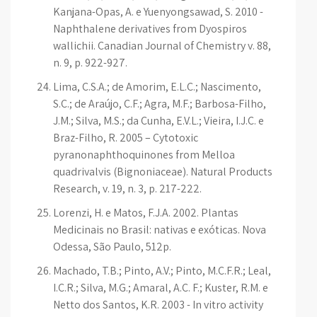
Kanjana-Opas, A. e Yuenyongsawad, S. 2010 -
Naphthalene derivatives from Dyospiros
wallichii. Canadian Journal of Chemistry v. 88,
n. 9, p. 922-927.
Lima, C.S.A.; de Amorim, E.L.C.; Nascimento,
S.C.; de Araújo, C.F.; Agra, M.F.; Barbosa-Filho,
J.M.; Silva, M.S.; da Cunha, E.V.L.; Vieira, I.J.C. e
Braz-Filho, R. 2005 – Cytotoxic
pyranonaphthoquinones from Melloa
quadrivalvis (Bignoniaceae). Natural Products
Research, v. 19, n. 3, p. 217-222.
Lorenzi, H. e Matos, F.J.A. 2002. Plantas
Medicinais no Brasil: nativas e exóticas. Nova
Odessa, São Paulo, 512p.
Machado, T.B.; Pinto, A.V.; Pinto, M.C.F.R.; Leal,
I.C.R.; Silva, M.G.; Amaral, A.C. F.; Kuster, R.M. e
Netto dos Santos, K.R. 2003 - In vitro activity