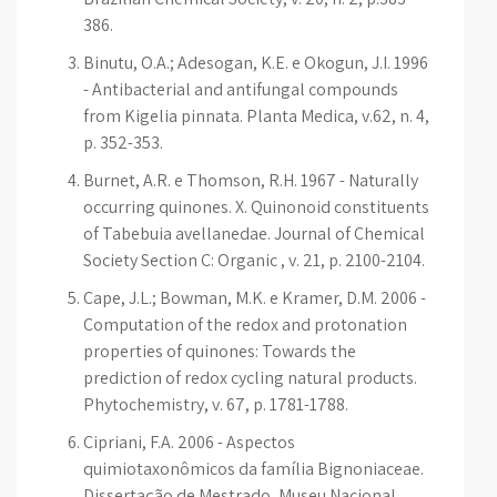
386.
Binutu, O.A.; Adesogan, K.E. e Okogun, J.I. 1996
- Antibacterial and antifungal compounds
from Kigelia pinnata. Planta Medica, v.62, n. 4,
p. 352-353.
Burnet, A.R. e Thomson, R.H. 1967 - Naturally
occurring quinones. X. Quinonoid constituents
of Tabebuia avellanedae. Journal of Chemical
Society Section C: Organic , v. 21, p. 2100-2104.
Cape, J.L.; Bowman, M.K. e Kramer, D.M. 2006 -
Computation of the redox and protonation
properties of quinones: Towards the
prediction of redox cycling natural products.
Phytochemistry, v. 67, p. 1781-1788.
Cipriani, F.A. 2006 - Aspectos
quimiotaxonômicos da família Bignoniaceae.
Dissertação de Mestrado, Museu Nacional,