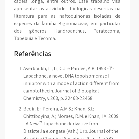
cadeia longa, entre outros. Esse trabalho visa
apresentar as atividades biológicas descritas na
literatura para as naftoquinonas isoladas de
espécies da família Bignoniaceae, em particular
dos gêneros Handroanthus, Paratecoma,
Tabebuia e Tecoma.
Referências
Averboukh, L.; Li, C.J. e Pardee, A.B. 1993 - Î²-
Lapachone, a novel DNA topoisomerase I
inhibitor with a mode of action different from
camptothecin. Journal of Biological
Chemistry, v.268, p. 22463-22468.
Bedir, E.; Pereira, A.M.S.; Khan, S.I.;
Chittiboyina, A.; Moraes, R.M. e Khan, I.A. 2009
- A New Î²-lapachone derivative from
Distictella elongate (Vahl) Urb. Journal of the
Brazilian Chemical Society, v. 20, n. 2, p.383-