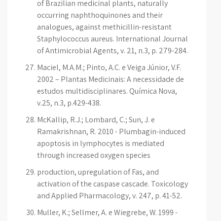
of Brazilian medicinal plants, naturally
occurring naphthoquinones and their
analogues, against methicillin-resistant
Staphylococcus aureus. International Journal
of Antimicrobial Agents, v. 21, n.3, p. 279-284.
Maciel, M.A.M.; Pinto, A.C. e Veiga Júnior, V.F.
2002 – Plantas Medicinais: A necessidade de
estudos multidisciplinares. Química Nova,
v.25, n.3, p.429-438.
McKallip, R.J.; Lombard, C.; Sun, J. e
Ramakrishnan, R. 2010 - Plumbagin-induced
apoptosis in lymphocytes is mediated
through increased oxygen species
production, upregulation of Fas, and
activation of the caspase cascade. Toxicology
and Applied Pharmacology, v. 247, p. 41-52.
Muller, K.; Sellmer, A. e Wiegrebe, W. 1999 -