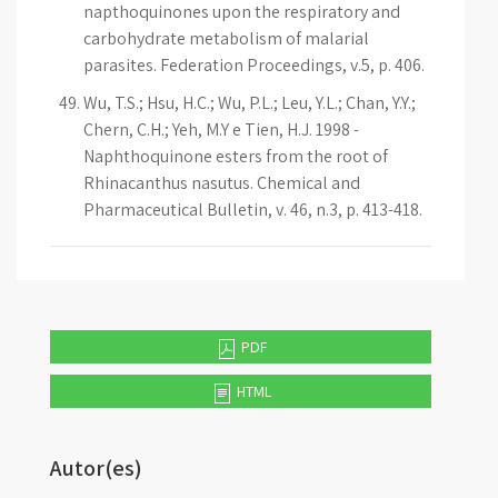
napthoquinones upon the respiratory and
carbohydrate metabolism of malarial
parasites. Federation Proceedings, v.5, p. 406.
Wu, T.S.; Hsu, H.C.; Wu, P.L.; Leu, Y.L.; Chan, Y.Y.;
Chern, C.H.; Yeh, M.Y e Tien, H.J. 1998 -
Naphthoquinone esters from the root of
Rhinacanthus nasutus. Chemical and
Pharmaceutical Bulletin, v. 46, n.3, p. 413-418.
PDF
HTML
Autor(es)