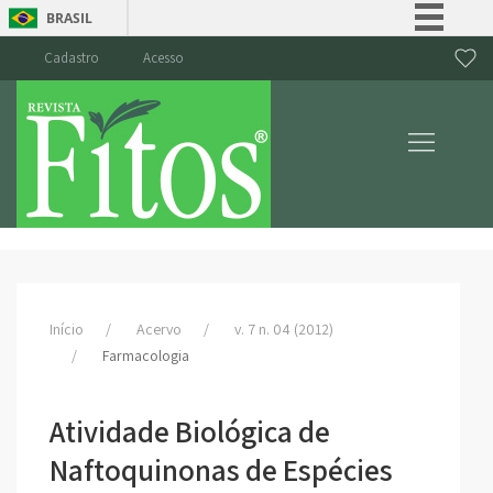
BRASIL
Simplifique!
Cadastro
Acesso
Comunica BR
Participe
Acesso à informação
Legislação
Canais
Início
Acervo
v. 7 n. 04 (2012)
Farmacologia
Atividade Biológica de
Naftoquinonas de Espécies