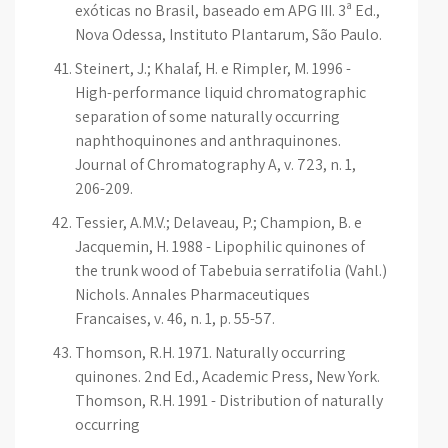
exóticas no Brasil, baseado em APG III. 3ª Ed.,
Nova Odessa, Instituto Plantarum, São Paulo.
Steinert, J.; Khalaf, H. e Rimpler, M. 1996 -
High-performance liquid chromatographic
separation of some naturally occurring
naphthoquinones and anthraquinones.
Journal of Chromatography A, v. 723, n. 1,
206-209.
Tessier, A.M.V.; Delaveau, P.; Champion, B. e
Jacquemin, H. 1988 - Lipophilic quinones of
the trunk wood of Tabebuia serratifolia (Vahl.)
Nichols. Annales Pharmaceutiques
Francaises, v. 46, n. 1, p. 55-57.
Thomson, R.H. 1971. Naturally occurring
quinones. 2nd Ed., Academic Press, New York.
Thomson, R.H. 1991 - Distribution of naturally
occurring