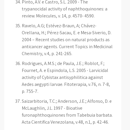
Pinto, A.V. e Castro, S.L. 2009 - The
trypanocidal activity of naphthoquinones: a
review. Molecules, v. 14, p. 4570- 4590.
Ravelo, A.G; Estévez-Braun, A; Chávez-
Orellana, H.; Pérez-Sacau, E. e Mesa-Siverio, D.
2004 – Recent studies on natural products as
anticancer agents. Current Topics in Medicinal
Chemistry, v.4, p. 241-265.
Rodrigues, A.M.S.; de Paula, J.E.; Roblot, F.;
Fournet, A. e Espindola, L.S. 2005 - Larvicidal
activity of Cybistax antisyphilitica against
Aedes aegypti larvae. Fitoterapia, v.76, n. 7-8,
p. 755-7.
Saizarbitoria, T.C.; Anderson, J.E.; Alfonso, D. e
McLaughlin, J.L. 1997 - Bioative
furonaphthoquinones from Tabebuia barbata.
Acta Cientifica Venezolana, v.48, n.1, p. 42-46.