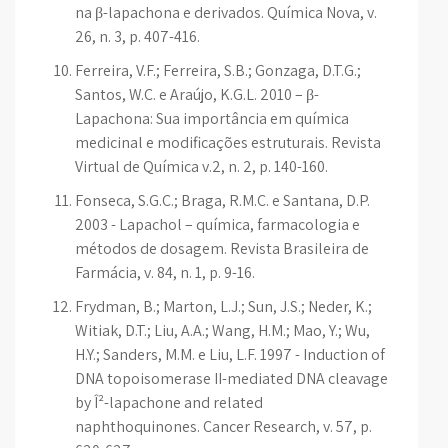
na β-lapachona e derivados. Química Nova, v.
26, n. 3, p. 407-416.
Ferreira, V.F.; Ferreira, S.B.; Gonzaga, D.T.G.;
Santos, W.C. e Araújo, K.G.L. 2010 – β-
Lapachona: Sua importância em química
medicinal e modificações estruturais. Revista
Virtual de Química v.2, n. 2, p. 140-160.
Fonseca, S.G.C.; Braga, R.M.C. e Santana, D.P.
2003 - Lapachol – química, farmacologia e
métodos de dosagem. Revista Brasileira de
Farmácia, v. 84, n. 1, p. 9-16.
Frydman, B.; Marton, L.J.; Sun, J.S.; Neder, K.;
Witiak, D.T.; Liu, A.A.; Wang, H.M.; Mao, Y.; Wu,
H.Y.; Sanders, M.M. e Liu, L.F. 1997 - Induction of
DNA topoisomerase II-mediated DNA cleavage
by Î²-lapachone and related
naphthoquinones. Cancer Research, v. 57, p.