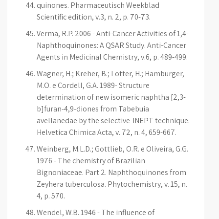
quinones. Pharmaceutisch Weekblad
Scientific edition, v.3, n. 2, p. 70-73.
Verma, R.P. 2006 - Anti-Cancer Activities of 1,4-
Naphthoquinones: A QSAR Study. Anti-Cancer
Agents in Medicinal Chemistry, v.6, p. 489-499.
Wagner, H.; Kreher, B.; Lotter, H.; Hamburger,
M.O. e Cordell, G.A. 1989- Structure
determination of new isomeric naphtha [2,3-
b]furan-4,9-diones from Tabebuia
avellanedae by the selective-INEPT technique.
Helvetica Chimica Acta, v. 72, n. 4, 659-667.
Weinberg, M.L.D.; Gottlieb, O.R. e Oliveira, G.G.
1976 - The chemistry of Brazilian
Bignoniaceae. Part 2. Naphthoquinones from
Zeyhera tuberculosa. Phytochemistry, v. 15, n.
4, p. 570.
Wendel, W.B. 1946 - The influence of