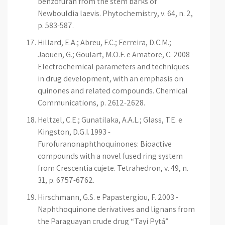
benzofuran from the stem barks of
Newbouldia laevis. Phytochemistry, v. 64, n. 2,
p. 583-587.
Hillard, E.A.; Abreu, F.C.; Ferreira, D.C.M.;
Jaouen, G.; Goulart, M.O.F. e Amatore, C. 2008 -
Electrochemical parameters and techniques
in drug development, with an emphasis on
quinones and related compounds. Chemical
Communications, p. 2612-2628.
Heltzel, C.E.; Gunatilaka, A.A.L.; Glass, T.E. e
Kingston, D.G.I. 1993 -
Furofuranonaphthoquinones: Bioactive
compounds with a novel fused ring system
from Crescentia cujete. Tetrahedron, v. 49, n.
31, p. 6757-6762.
Hirschmann, G.S. e Papastergiou, F. 2003 -
Naphthoquinone derivatives and lignans from
the Paraguayan crude drug “Tayi Pytá”