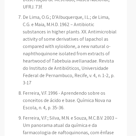
UFRJ. 73f.
De Lima, O.G.; D’Albuquerque, I.L.; de Lima,
C.G. e Maia, M.H.D. 1962 – Antibiotic
substances in higher plants. XX. Antimicrobial
activity of some derivatives of lapachol as
compared with xyloidone, a new natural o-
naphthoquinone isolated from extracts of
heartwood of Tabebuia avellanadae. Revista
do Instituto de Antibióticos, Universidade
Federal de Pernambuco, Recife, v. 4, n. 1-2, p.
3-17
Ferreira, V.F. 1996 - Aprendendo sobre os
conceitos de ácido e base. Química Nova na
Escola, n. 4, p. 35-36.
Ferreira, V.F.; Silva, M.N. e Souza, M.C.B.V. 2003 –
Um panorama atual da química e da
farmacologia de naftoquinonas, com ênfase