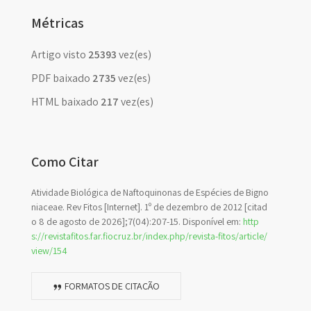
Métricas
Artigo visto
25393
vez(es)
PDF baixado
2735
vez(es)
HTML baixado
217
vez(es)
Como Citar
Atividade Biológica de Naftoquinonas de Espécies de Bigno
niaceae. Rev Fitos [Internet]. 1º de dezembro de 2012 [citad
o 8 de agosto de 2026];7(04):207-15. Disponível em:
http
s://revistafitos.far.fiocruz.br/index.php/revista-fitos/article/
view/154
FORMATOS DE CITAÇÃO