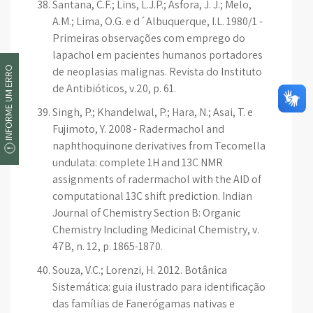
Santana, C.F.; Lins, L.J.P.; Asfora, J. J.; Melo,
A.M.; Lima, O.G. e d´Albuquerque, I.L. 1980/1 -
Primeiras observações com emprego do
lapachol em pacientes humanos portadores
INFORME UM ERRO
de neoplasias malignas. Revista do Instituto
de Antibióticos, v.20, p. 61.
Singh, P.; Khandelwal, P.; Hara, N.; Asai, T. e
Fujimoto, Y. 2008 - Radermachol and
naphthoquinone derivatives from Tecomella
undulata: complete 1H and 13C NMR
assignments of radermachol with the AID of
computational 13C shift prediction. Indian
Journal of Chemistry Section B: Organic
Chemistry Including Medicinal Chemistry, v.
47B, n. 12, p. 1865-1870.
Souza, V.C.; Lorenzi, H. 2012. Botânica
Sistemática: guia ilustrado para identificação
das famílias de Fanerógamas nativas e