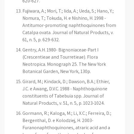
620-627.
Fujiwara, A.; Mori, T.; Iida, A.; Ueda, S.; Hano, Y.;
Nomura, T.; Tokuda, H. e Nishino, H. 1998 -
Antitumor-promoting naphthoquinones from
Catalpa ovata. Journal of Natural Products, v.
61, n. 5, p. 629-632.
Gentry, A.H. 1980- Bignoniaceae-Part I
(Crescentieae and Tourretieae). Flora
Neotropica. Monograph 25. The New York
Botanical Garden, New York, 130p.
Girard, M.; Kindack, D.; Dawson, B.A.; Ethier,
J.C. e Awang, D.V.C. 1988 - Naphthoquinone
constituents of Tabebuia spp. Journal of
Natural Products, v. 51, n. 5, p. 1023-1024.
Gormann, R.; Kaloga, M.; Li, X.C.; Ferreira, D.;
Bergenthal, D. e Kolodziej, H. 2003-
Furanonaphthoquinones, atraric acid and a