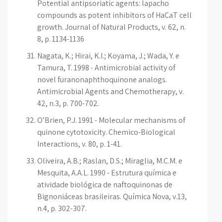
Potential antipsoriatic agents: lapacho
compounds as potent inhibitors of HaCaT cell
growth. Journal of Natural Products, v. 62, n.
8, p. 1134-1136
Nagata, K.; Hirai, K.I.; Koyama, J.; Wada, Y. e
Tamura, T. 1998 - Antimicrobial activity of
novel furanonaphthoquinone analogs.
Antimicrobial Agents and Chemotherapy, v.
42, n.3, p. 700-702.
O’Brien, P.J. 1991 - Molecular mechanisms of
quinone cytotoxicity. Chemico-Biological
Interactions, v. 80, p. 1-41.
Oliveira, A.B.; Raslan, D.S.; Miraglia, M.C.M. e
Mesquita, A.A.L. 1990 - Estrutura química e
atividade biológica de naftoquinonas de
Bignoniáceas brasileiras. Química Nova, v.13,
n.4, p. 302-307.