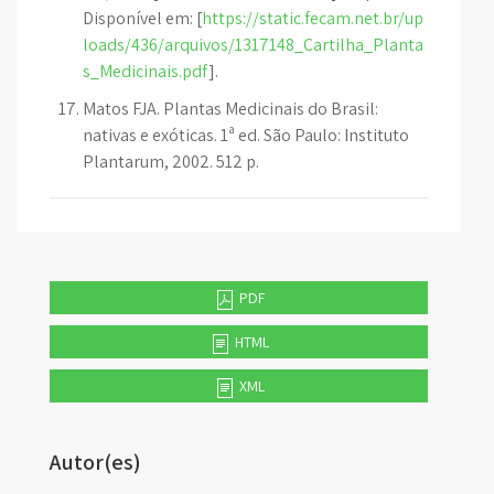
Disponível em: [
https://static.fecam.net.br/up
loads/436/arquivos/1317148_Cartilha_Planta
s_Medicinais.pdf
].
Matos FJA. Plantas Medicinais do Brasil:
nativas e exóticas. 1ª ed. São Paulo: Instituto
Plantarum, 2002. 512 p.
PDF
HTML
XML
Autor(es)