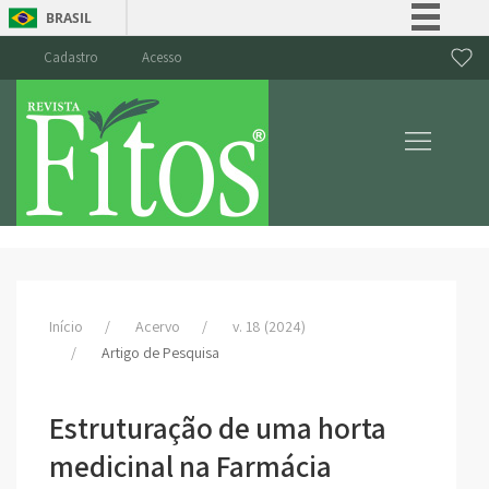
BRASIL
Simplifique!
Cadastro
Acesso
Comunica BR
Participe
Acesso à informação
Legislação
Canais
Início
Acervo
v. 18 (2024)
Artigo de Pesquisa
Estruturação de uma horta
medicinal na Farmácia