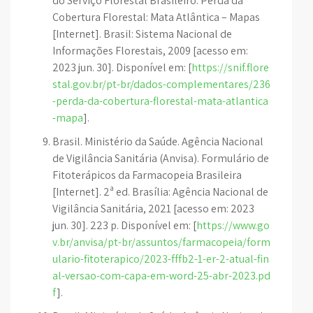
do Serviço Florestal Brasileiro. Perda da
Cobertura Florestal: Mata Atlântica – Mapas
[Internet]. Brasil: Sistema Nacional de
Informações Florestais, 2009 [acesso em:
2023 jun. 30]. Disponível em: [
https://snif.flore
stal.gov.br/pt-br/dados-complementares/236
-perda-da-cobertura-florestal-mata-atlantica
-mapa
].
Brasil. Ministério da Saúde. Agência Nacional
de Vigilância Sanitária (Anvisa). Formulário de
Fitoterápicos da Farmacopeia Brasileira
[Internet]. 2ª ed. Brasília: Agência Nacional de
Vigilância Sanitária, 2021 [acesso em: 2023
jun. 30]. 223 p. Disponível em: [
https://www.go
v.br/anvisa/pt-br/assuntos/farmacopeia/form
ulario-fitoterapico/2023-fffb2-1-er-2-atual-fin
al-versao-com-capa-em-word-25-abr-2023.pd
f
].