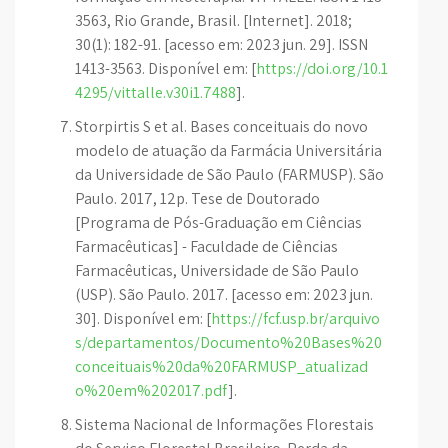
3563, Rio Grande, Brasil. [Internet]. 2018;
30(1): 182-91. [acesso em: 2023 jun. 29]. ISSN
1413-3563. Disponível em: [
https://doi.org/10.1
4295/vittalle.v30i1.7488
].
Storpirtis S et al. Bases conceituais do novo
modelo de atuação da Farmácia Universitária
da Universidade de São Paulo (FARMUSP). São
Paulo. 2017, 12p. Tese de Doutorado
[Programa de Pós-Graduação em Ciências
Farmacêuticas] - Faculdade de Ciências
Farmacêuticas, Universidade de São Paulo
(USP). São Paulo. 2017. [acesso em: 2023 jun.
30]. Disponível em: [
https://fcf.usp.br/arquivo
s/departamentos/Documento%20Bases%20
conceituais%20da%20FARMUSP_atualizad
o%20em%202017.pdf
].
Sistema Nacional de Informações Florestais