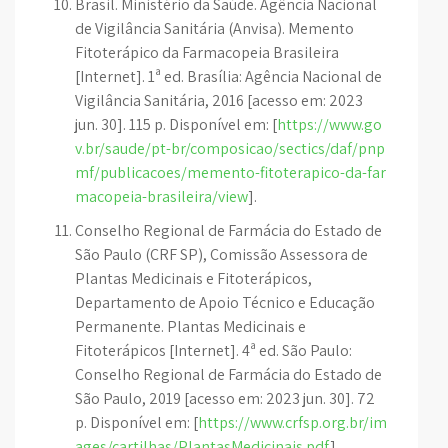
Brasil. Ministério da Saúde. Agência Nacional
de Vigilância Sanitária (Anvisa). Memento
Fitoterápico da Farmacopeia Brasileira
[Internet]. 1ª ed. Brasília: Agência Nacional de
Vigilância Sanitária, 2016 [acesso em: 2023
jun. 30]. 115 p. Disponível em: [
https://www.go
v.br/saude/pt-br/composicao/sectics/daf/pnp
mf/publicacoes/memento-fitoterapico-da-far
macopeia-brasileira/view
].
Conselho Regional de Farmácia do Estado de
São Paulo (CRF SP), Comissão Assessora de
Plantas Medicinais e Fitoterápicos,
Departamento de Apoio Técnico e Educação
Permanente. Plantas Medicinais e
Fitoterápicos [Internet]. 4ª ed. São Paulo:
Conselho Regional de Farmácia do Estado de
São Paulo, 2019 [acesso em: 2023 jun. 30]. 72
p. Disponível em: [
https://www.crfsp.org.br/im
ages/cartilhas/PlantasMedicinais.pdf
].