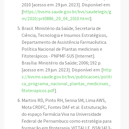
2010 [acesso em: 29 jun. 2023]. Disponível em:
[
https://bvsms.saude.gov.br/bvs/saudelegis/g
m/2010/prt0886_20_04_2010.html
].
Brasil. Ministério da Saúde, Secretaria de
Ciência, Tecnologia e Insumos Estratégicos,
Departamento de Assistência Farmacêutica.
Política Nacional de Plantas medicinais e
Fitoterápicos - PNPMF-SUS [Internet].
Brasília: Ministério da Saúde; 2006; 192 p.
[acesso em: 29 jun. 2023]. Disponível em: [
http
s://bvsms.saude.gov.br/bvs/publicacoes/politi
ca_programa_nacional_plantas_medicinais_
fitoterapicos.pdf
].
Martins RD, Pinto RH, Senna SM, Lima AWS,
Mota CRDFC, Fontes DAF et al. Estruturação
do espaço Farmácia Viva na Universidade
Federal de Pernambuco como estratégia para
formação em fitoterapia. VITTALLE. ISSN 1413-