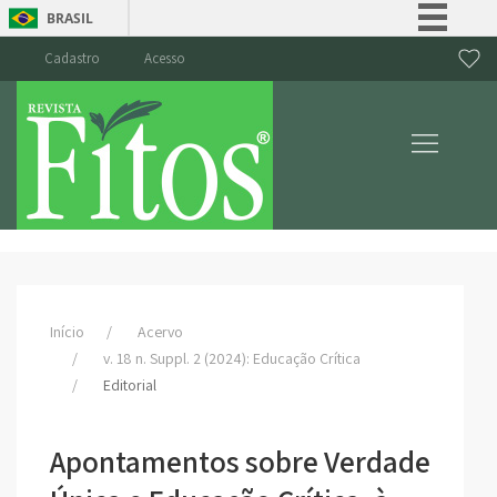
BRASIL
Simplifique!
Cadastro
Acesso
Comunica BR
Participe
Acesso à informação
Legislação
Canais
Início
Acervo
v. 18 n. Suppl. 2 (2024): Educação Crítica
Editorial
Apontamentos sobre Verdade