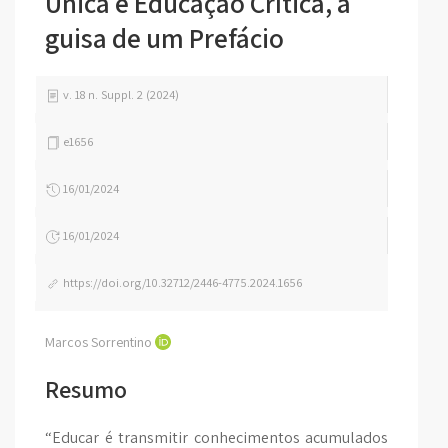
Única e Educação Crítica, à
guisa de um Prefácio
v. 18 n. Suppl. 2 (2024)
e1656
16/01/2024
16/01/2024
https://doi.org/10.32712/2446-4775.2024.1656
Marcos Sorrentino
Resumo
“Educar é transmitir conhecimentos acumulados