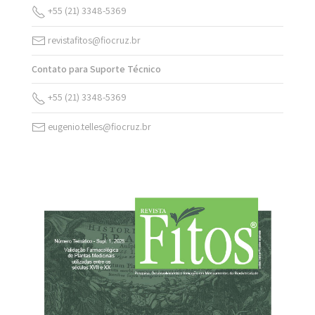
+55 (21) 3348-5369
revistafitos@fiocruz.br
Contato para Suporte Técnico
+55 (21) 3348-5369
eugenio.telles@fiocruz.br