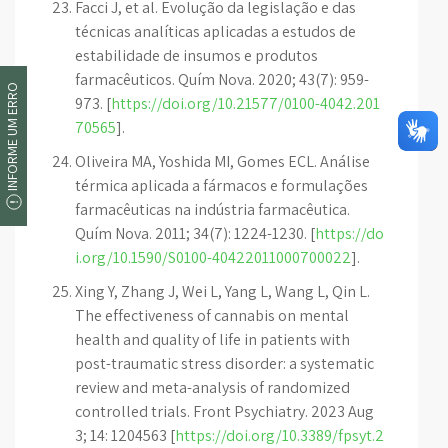
Facci J, et al. Evolução da legislação e das
técnicas analíticas aplicadas a estudos de
estabilidade de insumos e produtos
farmacêuticos. Quím Nova. 2020; 43(7): 959-
INFORME UM ERRO
973. [
https://doi.org/10.21577/0100-4042.201
70565
].
Oliveira MA, Yoshida MI, Gomes ECL. Análise
térmica aplicada a fármacos e formulações
farmacêuticas na indústria farmacêutica.
Quím Nova. 2011; 34(7): 1224-1230. [
https://do
i.org/10.1590/S0100-40422011000700022
].
Xing Y, Zhang J, Wei L, Yang L, Wang L, Qin L.
The effectiveness of cannabis on mental
health and quality of life in patients with
post-traumatic stress disorder: a systematic
review and meta-analysis of randomized
controlled trials. Front Psychiatry. 2023 Aug
3; 14: 1204563 [
https://doi.org/10.3389/fpsyt.2