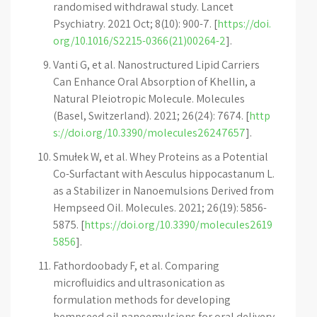
randomised withdrawal study. Lancet
Psychiatry. 2021 Oct; 8(10): 900-7. [
https://doi.
org/10.1016/S2215-0366(21)00264-2
].
Vanti G, et al. Nanostructured Lipid Carriers
Can Enhance Oral Absorption of Khellin, a
Natural Pleiotropic Molecule. Molecules
(Basel, Switzerland). 2021; 26(24): 7674. [
http
s://doi.org/10.3390/molecules26247657
].
Smułek W, et al. Whey Proteins as a Potential
Co-Surfactant with Aesculus hippocastanum L.
as a Stabilizer in Nanoemulsions Derived from
Hempseed Oil. Molecules. 2021; 26(19): 5856-
5875. [
https://doi.org/10.3390/molecules2619
5856
].
Fathordoobady F, et al. Comparing
microfluidics and ultrasonication as
formulation methods for developing
hempseed oil nanoemulsions for oral delivery