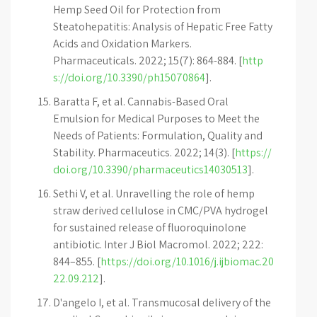
Hemp Seed Oil for Protection from
Steatohepatitis: Analysis of Hepatic Free Fatty
Acids and Oxidation Markers.
Pharmaceuticals. 2022; 15(7): 864-884. [
http
s://doi.org/10.3390/ph15070864
].
Baratta F, et al. Cannabis-Based Oral
Emulsion for Medical Purposes to Meet the
Needs of Patients: Formulation, Quality and
Stability. Pharmaceutics. 2022; 14(3). [
https://
doi.org/10.3390/pharmaceutics14030513
].
Sethi V, et al. Unravelling the role of hemp
straw derived cellulose in CMC/PVA hydrogel
for sustained release of fluoroquinolone
antibiotic. Inter J Biol Macromol. 2022; 222:
844–855. [
https://doi.org/10.1016/j.ijbiomac.20
22.09.212
].
D'angelo I, et al. Transmucosal delivery of the