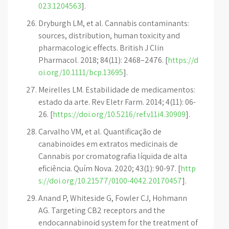
023.1204563
].
Dryburgh LM, et al. Cannabis contaminants:
sources, distribution, human toxicity and
pharmacologic effects. British J Clin
Pharmacol. 2018; 84(11): 2468–2476. [
https://d
oi.org/10.1111/bcp.13695
].
Meirelles LM. Estabilidade de medicamentos:
estado da arte. Rev Eletr Farm. 2014; 4(11): 06-
26. [
https://doi.org/10.5216/ref.v11i4.30909
].
Carvalho VM, et al. Quantificação de
canabinoides em extratos medicinais de
Cannabis por cromatografia líquida de alta
eficiência. Quím Nova. 2020; 43(1): 90-97. [
http
s://doi.org/10.21577/0100-4042.20170457
].
Anand P, Whiteside G, Fowler CJ, Hohmann
AG. Targeting CB2 receptors and the
endocannabinoid system for the treatment of