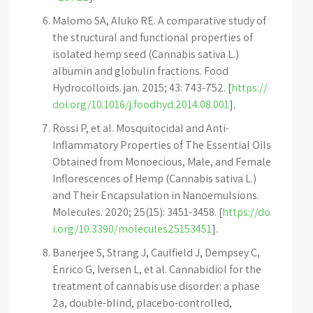
Malomo SA, Aluko RE. A comparative study of
the structural and functional properties of
isolated hemp seed (Cannabis sativa L.)
albumin and globulin fractions. Food
Hydrocolloids. jan. 2015; 43: 743-752. [
https://
doi.org/10.1016/j.foodhyd.2014.08.001
].
Rossi P, et al. Mosquitocidal and Anti-
Inflammatory Properties of The Essential Oils
Obtained from Monoecious, Male, and Female
Inflorescences of Hemp (Cannabis sativa L.)
and Their Encapsulation in Nanoemulsions.
Molecules. 2020; 25(15): 3451-3458. [
https://do
i.org/10.3390/molecules25153451
].
Banerjee S, Strang J, Caulfield J, Dempsey C,
Enrico G, Iversen L, et al. Cannabidiol for the
treatment of cannabis use disorder: a phase
2a, double-blind, placebo-controlled,