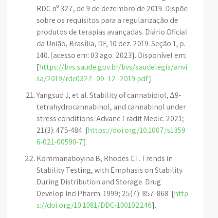
RDC nº 327, de 9 de dezembro de 2019. Dispõe
sobre os requisitos para a regularização de
produtos de terapias avançadas. Diário Oficial
da União, Brasília, DF, 10 dez. 2019. Seção 1, p.
140. [acesso em: 03 ago. 2023]. Disponível em:
[
https://bvs.saude.gov.br/bvs/saudelegis/anvi
sa/2019/rdc0327_09_12_2019.pdf
].
Yangsud J, et al. Stability of cannabidiol, ∆9-
tetrahydrocannabinol, and cannabinol under
stress conditions. Advanc Tradit Medic. 2021;
21(3): 475-484. [
https://doi.org/10.1007/s1359
6-021-00590-7
].
Kommanaboyina B, Rhodes CT. Trends in
Stability Testing, with Emphasis on Stability
During Distribution and Storage. Drug
Develop Ind Pharm. 1999; 25(7): 857-868. [
http
s://doi.org/10.1081/DDC-100102246
].