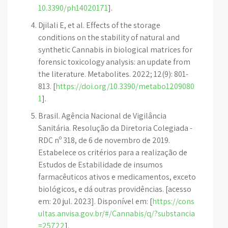
10.3390/ph14020171
].
Djilali E, et al. Effects of the storage
conditions on the stability of natural and
synthetic Cannabis in biological matrices for
forensic toxicology analysis: an update from
the literature. Metabolites. 2022; 12(9): 801-
813. [
https://doi.org/10.3390/metabo1209080
1
].
Brasil. Agência Nacional de Vigilância
Sanitária. Resolução da Diretoria Colegiada -
RDC nº 318, de 6 de novembro de 2019.
Estabelece os critérios para a realização de
Estudos de Estabilidade de insumos
farmacêuticos ativos e medicamentos, exceto
biológicos, e dá outras providências. [acesso
em: 20 jul. 2023]. Disponível em: [
https://cons
ultas.anvisa.gov.br/#/Cannabis/q/?substancia
=25722
].