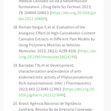
medical Cannabis oil via a nanoemulsion
formulation. J Drug Deliv Sci Technol. 2023;
79: 104004-104013. [
https://doi.org/10.1016/j.jd
dst.2022.104004
].
Román-Vargas Y, et al. Evaluation of the
Analgesic Effect of High-Cannabidiol-Content
Cannabis Extracts in Different Pain Models by
Using Polymeric Micelles as Vehicles.
Molecules. 2023; 28(11): 4299-4316. [
https://do
i.org/10.3390/molecules28114299
].
Barradas TN, et al. Development,
characterization and evidence of anti-
endometriotic activity of Phytocannabinoid-
Rich nanoemulsions. Inter J Pharmaceutics.
2023; 643: 123049-123063. [
https://doi.org/10.
1016/j.ijpharm.2023.123049
].
Brasil. Agência Nacional de Vigilância
Sanitária. Resolução da Diretoria Colegiada -