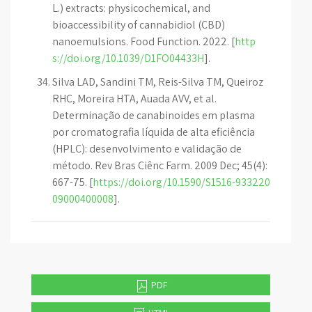
L.) extracts: physicochemical, and
bioaccessibility of cannabidiol (CBD)
nanoemulsions. Food Function. 2022. [
http
s://doi.org/10.1039/D1FO04433H
].
Silva LAD, Sandini TM, Reis-Silva TM, Queiroz
RHC, Moreira HTA, Auada AVV, et al.
Determinação de canabinoides em plasma
por cromatografia líquida de alta eficiência
(HPLC): desenvolvimento e validação de
método. Rev Bras Ciênc Farm. 2009 Dec; 45(4):
667-75. [
https://doi.org/10.1590/S1516-933220
09000400008
].
PDF