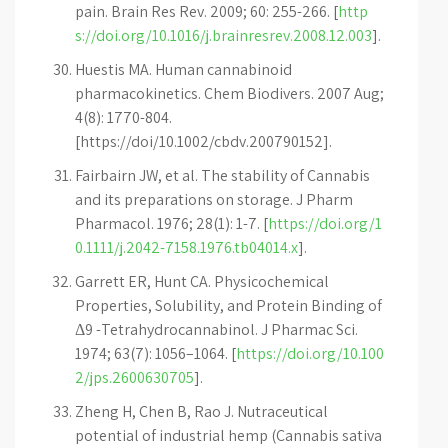
pain. Brain Res Rev. 2009; 60: 255-266. [
http
s://doi.org/10.1016/j.brainresrev.2008.12.003
].
Huestis MA. Human cannabinoid
pharmacokinetics. Chem Biodivers. 2007 Aug;
4(8): 1770-804.
[https://doi/10.1002/cbdv.200790152].
Fairbairn JW, et al. The stability of Cannabis
and its preparations on storage. J Pharm
Pharmacol. 1976; 28(1): 1-7. [
https://doi.org/1
0.1111/j.2042-7158.1976.tb04014.x
].
Garrett ER, Hunt CA. Physicochemical
Properties, Solubility, and Protein Binding of
Δ9 -Tetrahydrocannabinol. J Pharmac Sci.
1974; 63(7): 1056–1064. [
https://doi.org/10.100
2/jps.2600630705
].
Zheng H, Chen B, Rao J. Nutraceutical
potential of industrial hemp (Cannabis sativa