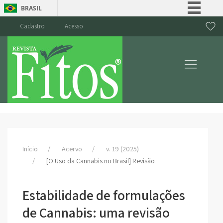
BRASIL
Simplifique!
Cadastro
Acesso
Comunica BR
Participe
Acesso à informação
Legislação
Canais
Início
Acervo
v. 19 (2025)
[O Uso da Cannabis no Brasil] Revisão
Estabilidade de formulações
de Cannabis: uma revisão