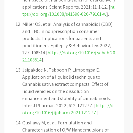
applications. Scient Reports. 2021; 11: 1-12. [
ht
tps://doi.org/10.1038/s41598-020-79161-w
].
Miller OS, et al. Analysis of cannabidiol (CBD)
and THC in nonprescription consumer
products: Implications for patients and
practitioners. Epilepsy & Behavior. fev. 2022,
127: 108514.[
https://doi.org/10.1016/j.yebeh.20
21.108514
].
Jaipakdee N, Tabboon P, Limpongsa E.
Application of a liquisolid technique to
Cannabis sativa extract compacts: Effect of
liquid vehicles on the dissolution
enhancement and stability of cannabinoids.
Inter J Pharmac. 2022; 612: 121277. [
https://d
oi.org/10.1016/j.ijpharm.2021.121277
].
Qushawy M, et al. Formulation and
Characterization of O/W Nanoemulsions of