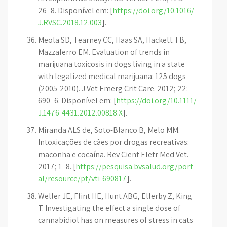
26–8. Disponível em: [
https://doi.org/10.1016/
J.RVSC.2018.12.003
].
Meola SD, Tearney CC, Haas SA, Hackett TB,
Mazzaferro EM. Evaluation of trends in
marijuana toxicosis in dogs living in a state
with legalized medical marijuana: 125 dogs
(2005-2010). J Vet Emerg Crit Care. 2012; 22:
690–6. Disponível em: [
https://doi.org/10.1111/
J.1476-4431.2012.00818.X
].
Miranda ALS de, Soto-Blanco B, Melo MM.
Intoxicações de cães por drogas recreativas:
maconha e cocaína. Rev Cient Eletr Med Vet.
2017; 1–8. [
https://pesquisa.bvsalud.org/port
al/resource/pt/vti-690817
].
Weller JE, Flint HE, Hunt ABG, Ellerby Z, King
T. Investigating the effect a single dose of
cannabidiol has on measures of stress in cats