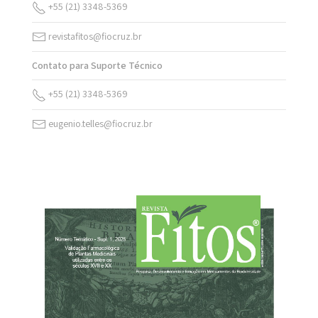
+55 (21) 3348-5369
revistafitos@fiocruz.br
Contato para Suporte Técnico
+55 (21) 3348-5369
eugenio.telles@fiocruz.br