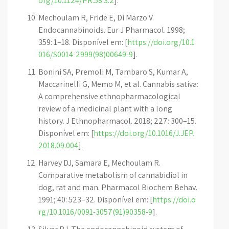
org/10.1124/PR.58.3.2
].
Mechoulam R, Fride E, Di Marzo V.
Endocannabinoids. Eur J Pharmacol. 1998;
359: 1–18. Disponível em: [
https://doi.org/10.1
016/S0014-2999(98)00649-9
].
Bonini SA, Premoli M, Tambaro S, Kumar A,
Maccarinelli G, Memo M, et al. Cannabis sativa:
A comprehensive ethnopharmacological
review of a medicinal plant with a long
history. J Ethnopharmacol. 2018; 227: 300–15.
Disponível em: [
https://doi.org/10.1016/J.JEP.
2018.09.004
].
Harvey DJ, Samara E, Mechoulam R.
Comparative metabolism of cannabidiol in
dog, rat and man. Pharmacol Biochem Behav.
1991; 40: 523–32. Disponível em: [
https://doi.o
rg/10.1016/0091-3057(91)90358-9
].