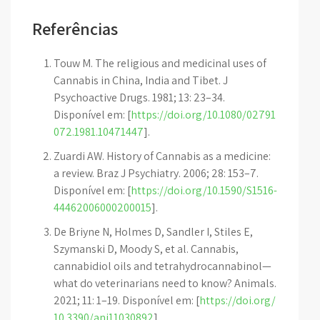
Referências
Touw M. The religious and medicinal uses of
Cannabis in China, India and Tibet. J
Psychoactive Drugs. 1981; 13: 23–34.
Disponível em: [
https://doi.org/10.1080/02791
072.1981.10471447
].
Zuardi AW. History of Cannabis as a medicine:
a review. Braz J Psychiatry. 2006; 28: 153–7.
Disponível em: [
https://doi.org/10.1590/S1516-
44462006000200015
].
De Briyne N, Holmes D, Sandler I, Stiles E,
Szymanski D, Moody S, et al. Cannabis,
cannabidiol oils and tetrahydrocannabinol—
what do veterinarians need to know? Animals.
2021; 11: 1–19. Disponível em: [
https://doi.org/
10.3390/ani11030892
].