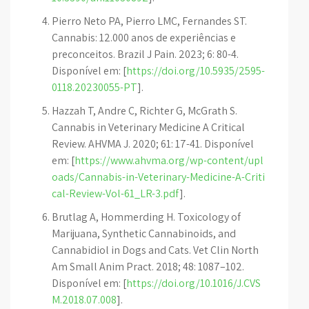
Pierro Neto PA, Pierro LMC, Fernandes ST.
Cannabis: 12.000 anos de experiências e
preconceitos. Brazil J Pain. 2023; 6: 80-4.
Disponível em: [
https://doi.org/10.5935/2595-
0118.20230055-PT
].
Hazzah T, Andre C, Richter G, McGrath S.
Cannabis in Veterinary Medicine A Critical
Review. AHVMA J. 2020; 61: 17-41. Disponível
em: [
https://www.ahvma.org/wp-content/upl
oads/Cannabis-in-Veterinary-Medicine-A-Criti
cal-Review-Vol-61_LR-3.pdf
].
Brutlag A, Hommerding H. Toxicology of
Marijuana, Synthetic Cannabinoids, and
Cannabidiol in Dogs and Cats. Vet Clin North
Am Small Anim Pract. 2018; 48: 1087–102.
Disponível em: [
https://doi.org/10.1016/J.CVS
M.2018.07.008
].