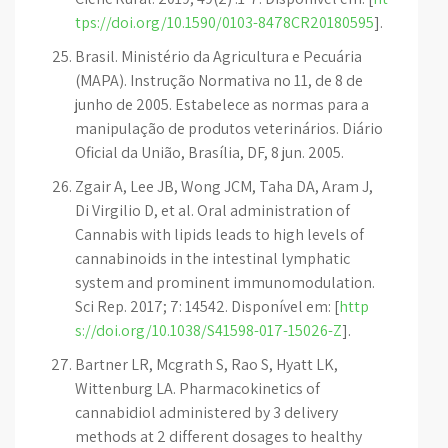
tps://doi.org/10.1590/0103-8478CR20180595
].
Brasil. Ministério da Agricultura e Pecuária
(MAPA). Instrução Normativa no 11, de 8 de
junho de 2005. Estabelece as normas para a
manipulação de produtos veterinários. Diário
Oficial da União, Brasília, DF, 8 jun. 2005.
Zgair A, Lee JB, Wong JCM, Taha DA, Aram J,
Di Virgilio D, et al. Oral administration of
Cannabis with lipids leads to high levels of
cannabinoids in the intestinal lymphatic
system and prominent immunomodulation.
Sci Rep. 2017; 7: 14542. Disponível em: [
http
s://doi.org/10.1038/S41598-017-15026-Z
].
Bartner LR, Mcgrath S, Rao S, Hyatt LK,
Wittenburg LA. Pharmacokinetics of
cannabidiol administered by 3 delivery
methods at 2 different dosages to healthy