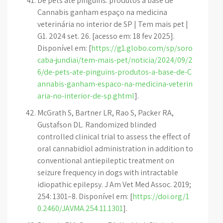
De pets até pinguins: produtos à base de
Cannabis ganham espaço na medicina
veterinária no interior de SP | Tem mais pet |
G1. 2024 set. 26. [acesso em: 18 fev 2025].
Disponível em: [
https://g1.globo.com/sp/soro
caba-jundiai/tem-mais-pet/noticia/2024/09/2
6/de-pets-ate-pinguins-produtos-a-base-de-C
annabis-ganham-espaco-na-medicina-veterin
aria-no-interior-de-sp.ghtml
].
McGrath S, Bartner LR, Rao S, Packer RA,
Gustafson DL. Randomized blinded
controlled clinical trial to assess the effect of
oral cannabidiol administration in addition to
conventional antiepileptic treatment on
seizure frequency in dogs with intractable
idiopathic epilepsy. J Am Vet Med Assoc. 2019;
254: 1301–8. Disponível em: [
https://doi.org/1
0.2460/JAVMA.254.11.1301
].