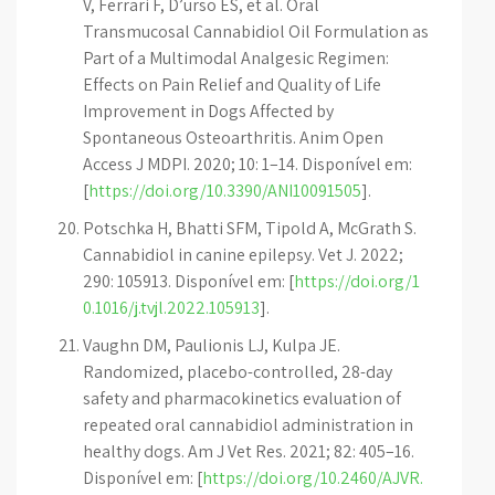
V, Ferrari F, D’urso ES, et al. Oral
Transmucosal Cannabidiol Oil Formulation as
Part of a Multimodal Analgesic Regimen:
Effects on Pain Relief and Quality of Life
Improvement in Dogs Affected by
Spontaneous Osteoarthritis. Anim Open
Access J MDPI. 2020; 10: 1–14. Disponível em:
[
https://doi.org/10.3390/ANI10091505
].
Potschka H, Bhatti SFM, Tipold A, McGrath S.
Cannabidiol in canine epilepsy. Vet J. 2022;
290: 105913. Disponível em: [
https://doi.org/1
0.1016/j.tvjl.2022.105913
].
Vaughn DM, Paulionis LJ, Kulpa JE.
Randomized, placebo-controlled, 28-day
safety and pharmacokinetics evaluation of
repeated oral cannabidiol administration in
healthy dogs. Am J Vet Res. 2021; 82: 405–16.
Disponível em: [
https://doi.org/10.2460/AJVR.