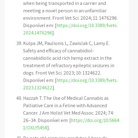
when being transported in a carrier and
meeting a novel person in an unfamiliar
environment. Front Vet Sci. 2024; 11: 1476296.
Disponível em: [
https://doi.org/10.3389/fvets.
2024.1476296
].
Kulpa JM, Paulionis L, Zawislak C, Lamy E.
Safety and efficacy of cannabidiol-
cannabidiolic acid rich hemp extract in the
treatment of refractory epileptic seizures in
dogs. Front Vet Sci. 2023; 10: 1324622.
Disponível em: [
https://doi.org/10.3389/fvets.
2023.1324622
].
Hazzah T. The Use of Medical Cannabis as
Palliative Care in a Feline with Advanced
Cancer. J Am Holist Vet Med Assoc. 2024; 74:
26–34. Disponível em: [
https://doi.org/10.5664
1/OXLY5458
].