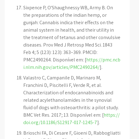
Sixpence P, O'Shaughnessy WB, Army B. On
the preparations of the indian hemp, or
gunjah: Cannabis indica their effects on the
animal system in health, and their utility in
the treatment of tetanus and other convulsive
diseases. Prov Med J Retrosp Med Sci. 1843
Feb 4; 5 (123): 123): 363–369. PMCID:
PMC2490264. Disponível em: [
https://pmc.ncb
i.nlm.nih.gov/articles/PMC2490264/
].
Valastro C, Campanile D, Marinaro M,
Franchini D, Piscitelli F, Verde R, et al.
Characterization of endocannabinoids and
related acylethanolamides in the synovial
fluid of dogs with osteoarthritis: a pilot study.
BMC Vet Res. 2017; 13. Disponível em: [
https://
doi.org/10.1186/S12917-017-1245-7
].
Brioschi FA, Di Cesare F, Gioeni D, Rabbogliatti