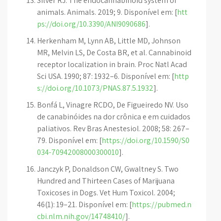
Silver RJ. The endocannabinoid system of
animals. Animals. 2019; 9. Disponível em: [
htt
ps://doi.org/10.3390/ANI9090686
].
Herkenham M, Lynn AB, Little MD, Johnson
MR, Melvin LS, De Costa BR, et al. Cannabinoid
receptor localization in brain. Proc Natl Acad
Sci USA. 1990; 87: 1932–6. Disponível em: [
http
s://doi.org/10.1073/PNAS.87.5.1932
].
Bonfá L, Vinagre RCDO, De Figueiredo NV. Uso
de canabinóides na dor crônica e em cuidados
paliativos. Rev Bras Anestesiol. 2008; 58: 267–
79. Disponível em: [
https://doi.org/10.1590/S0
034-70942008000300010
].
Janczyk P, Donaldson CW, Gwaltney S. Two
Hundred and Thirteen Cases of Marijuana
Toxicoses in Dogs. Vet Hum Toxicol. 2004;
46(1): 19–21. Disponível em: [
https://pubmed.n
cbi.nlm.nih.gov/14748410/
].