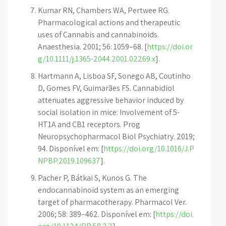
Kumar RN, Chambers WA, Pertwee RG.
Pharmacological actions and therapeutic
uses of Cannabis and cannabinoids.
Anaesthesia. 2001; 56: 1059–68. [
https://doi.or
g/10.1111/j.1365-2044.2001.02269.x
].
Hartmann A, Lisboa SF, Sonego AB, Coutinho
D, Gomes FV, Guimarães FS. Cannabidiol
attenuates aggressive behavior induced by
social isolation in mice: Involvement of 5-
HT1A and CB1 receptors. Prog
Neuropsychopharmacol Biol Psychiatry. 2019;
94. Disponível em: [
https://doi.org/10.1016/J.P
NPBP.2019.109637
].
Pacher P, Bátkai S, Kunos G. The
endocannabinoid system as an emerging
target of pharmacotherapy. Pharmacol Ver.
2006; 58: 389–462. Disponível em: [
https://doi.