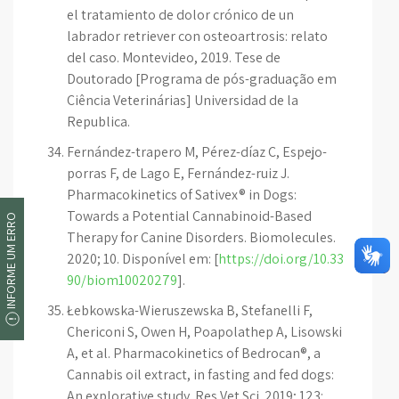
el tratamiento de dolor crónico de un
labrador retriever con osteoartrosis: relato
del caso. Montevideo, 2019. Tese de
Doutorado [Programa de pós-graduação em
Ciência Veterinárias] Universidad de la
Republica.
Fernández-trapero M, Pérez-díaz C, Espejo-
porras F, de Lago E, Fernández-ruiz J.
Pharmacokinetics of Sativex® in Dogs:
Towards a Potential Cannabinoid-Based
INFORME UM ERRO
Therapy for Canine Disorders. Biomolecules.
2020; 10. Disponível em: [
https://doi.org/10.33
90/biom10020279
].
Łebkowska-Wieruszewska B, Stefanelli F,
Chericoni S, Owen H, Poapolathep A, Lisowski
A, et al. Pharmacokinetics of Bedrocan®, a
Cannabis oil extract, in fasting and fed dogs:
An explorative study. Res Vet Sci. 2019; 123: