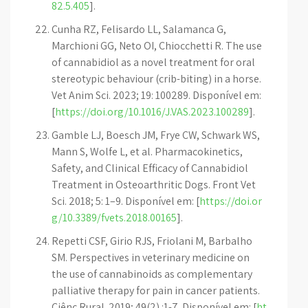
82.5.405
].
Cunha RZ, Felisardo LL, Salamanca G,
Marchioni GG, Neto OI, Chiocchetti R. The use
of cannabidiol as a novel treatment for oral
stereotypic behaviour (crib-biting) in a horse.
Vet Anim Sci. 2023; 19: 100289. Disponível em:
[
https://doi.org/10.1016/J.VAS.2023.100289
].
Gamble LJ, Boesch JM, Frye CW, Schwark WS,
Mann S, Wolfe L, et al. Pharmacokinetics,
Safety, and Clinical Efficacy of Cannabidiol
Treatment in Osteoarthritic Dogs. Front Vet
Sci. 2018; 5: 1–9. Disponível em: [
https://doi.or
g/10.3389/fvets.2018.00165
].
Repetti CSF, Girio RJS, Friolani M, Barbalho
SM. Perspectives in veterinary medicine on
the use of cannabinoids as complementary
palliative therapy for pain in cancer patients.
Ciênc Rural. 2019; 49(2) :1-7. Disponível em: [
ht