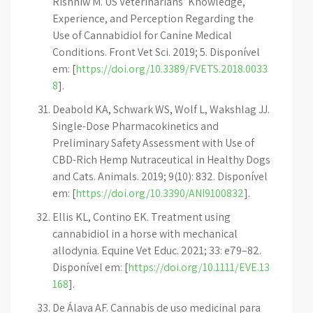
Rishniw M. US Veterinarians’ Knowledge,
Experience, and Perception Regarding the
Use of Cannabidiol for Canine Medical
Conditions. Front Vet Sci. 2019; 5. Disponível
em: [
https://doi.org/10.3389/FVETS.2018.0033
8
].
Deabold KA, Schwark WS, Wolf L, Wakshlag JJ.
Single-Dose Pharmacokinetics and
Preliminary Safety Assessment with Use of
CBD-Rich Hemp Nutraceutical in Healthy Dogs
and Cats. Animals. 2019; 9(10): 832. Disponível
em: [
https://doi.org/10.3390/ANI9100832
].
Ellis KL, Contino EK. Treatment using
cannabidiol in a horse with mechanical
allodynia. Equine Vet Educ. 2021; 33: e79–82.
Disponível em: [
https://doi.org/10.1111/EVE.13
168
].
De Álava AF. Cannabis de uso medicinal para