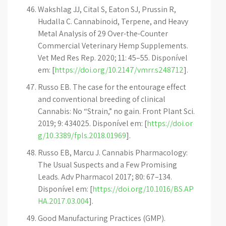
Wakshlag JJ, Cital S, Eaton SJ, Prussin R,
Hudalla C. Cannabinoid, Terpene, and Heavy
Metal Analysis of 29 Over-the-Counter
Commercial Veterinary Hemp Supplements.
Vet Med Res Rep. 2020; 11: 45–55. Disponível
em: [
https://doi.org/10.2147/vmrr.s248712
].
Russo EB. The case for the entourage effect
and conventional breeding of clinical
Cannabis: No “Strain,” no gain. Front Plant Sci.
2019; 9: 434025. Disponível em: [
https://doi.or
g/10.3389/fpls.2018.01969
].
Russo EB, Marcu J. Cannabis Pharmacology:
The Usual Suspects and a Few Promising
Leads. Adv Pharmacol 2017; 80: 67–134.
Disponível em: [
https://doi.org/10.1016/BS.AP
HA.2017.03.004
].
Good Manufacturing Practices (GMP).