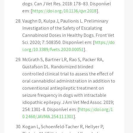
dogs. Can J Vet Res. 2018: 178–83. Disponível
em: [
https://doi.org/10.1136/cjvr.2018
].
Vaughn D, Kulpa J, Paulionis L. Preliminary
Investigation of the Safety of Escalating
Cannabinoid Doses in Healthy Dogs. Front Vet
Sci. 2020; 7: 508350. Disponível em: [
https://do
i.org/10.3389/fvets.2020.00051
].
McGrath S, Bartner LR, Rao S, Packer RA,
Gustafson DL. Randomized blinded
controlled clinical trial to assess the effect of
oral cannabidiol administration in addition to
conventional antiepileptic treatment on
seizure frequency in dogs with intractable
idiopathic epilepsy. J Am Vet Med Assoc. 2019;
254: 1301–8. Disponível em: [
https://doi.org/1
0.2460/JAVMA.254.11.1301
].
Kogan L, Schoenfeld-Tacher R, Hellyer P,