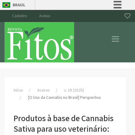
BRASIL
Simplifique!
Cadastro
Acesso
Comunica BR
Participe
Acesso à informação
Legislação
Canais
Início
Acervo
v. 19 (2025)
[O Uso da Cannabis no Brasil] Perspectiva
Produtos à base de Cannabis
Sativa para uso veterinário: