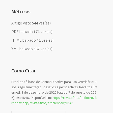
Métricas
Artigo visto
544
vez(es)
PDF baixado
171
vez(es)
HTML baixado
42
vez(es)
XML baixado
367
vez(es)
Como Citar
Produtos à base de Cannabis Sativa para uso veterinário: u
sos, regulamentação, desafios e perspectivas. Rev Fitos [Int
ernet]. 3 de dezembro de 2025 [citado 7 de agosto de 202
6];19:e1848. Disponível em:
https://revistafitos.far.fiocruz.b
r/index.php/revista-fitos/article/view/1848