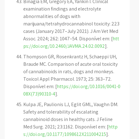
Binagia EM, Gregory EA, Yankin I. Clinical
examination findings and electrolyte
abnormalities of dogs with
marijuana/tetrahydrocannabinol toxicity: 223
cases (January 2017–July 2021). J Am Vet Med
Assoc. 2024; 262: 1047–54. Disponível em: [
htt
ps://doi.org/10.2460/JAVMA.24.02.0092
].
Thompson GR, Rosenkrantz H, Schaeppi UH,
Braude MC. Comparison of acute oral toxicity
of cannabinoids in rats, dogs and monkeys.
Toxicol Appl Pharmacol. 1973; 25: 363–72.
Disponível em: [
https://doi.org/10.1016/0041-0
08X(73)90310-4
].
Kulpa JE, Paulionis LJ, Eglit GML, Vaughn DM.
Safety and tolerability of escalating
cannabinoid doses in healthy cats. J Feline
Med Surg. 2021; 23:1162. Disponível em: [
http
s://doi.org/10.1177/1098612X211004215
].