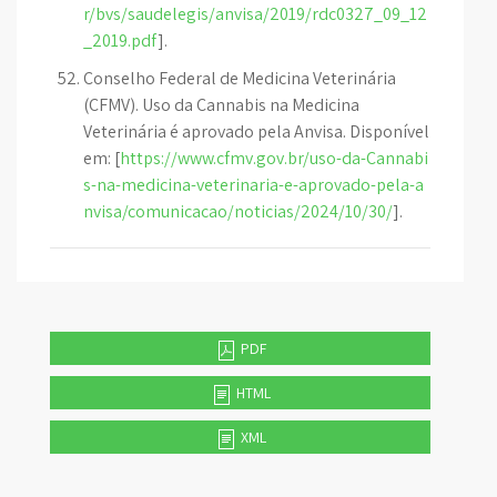
r/bvs/saudelegis/anvisa/2019/rdc0327_09_12
_2019.pdf
].
Conselho Federal de Medicina Veterinária
(CFMV). Uso da Cannabis na Medicina
Veterinária é aprovado pela Anvisa. Disponível
em: [
https://www.cfmv.gov.br/uso-da-Cannabi
s-na-medicina-veterinaria-e-aprovado-pela-a
nvisa/comunicacao/noticias/2024/10/30/
].
PDF
HTML
XML