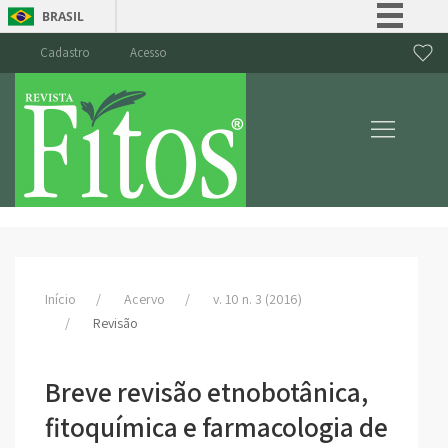
BRASIL
Simplifique!
Cadastro
Acesso
Comunica BR
Participe
Acesso à informação
Legislação
Canais
Início
Acervo
v. 10 n. 3 (2016)
Revisão
Breve revisão etnobotânica,
fitoquímica e farmacologia de