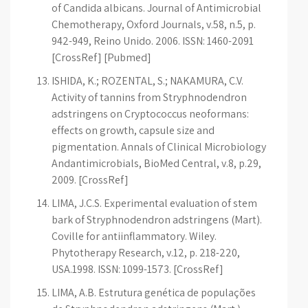
of Candida albicans. Journal of Antimicrobial
Chemotherapy, Oxford Journals, v.58, n.5, p.
942-949, Reino Unido. 2006. ISSN: 1460-2091
[CrossRef] [Pubmed]
ISHIDA, K.; ROZENTAL, S.; NAKAMURA, C.V.
Activity of tannins from Stryphnodendron
adstringens on Cryptococcus neoformans:
effects on growth, capsule size and
pigmentation. Annals of Clinical Microbiology
Andantimicrobials, BioMed Central, v.8, p.29,
2009. [CrossRef]
LIMA, J.C.S. Experimental evaluation of stem
bark of Stryphnodendron adstringens (Mart).
Coville for antiinflammatory. Wiley.
Phytotherapy Research, v.12, p. 218-220,
USA.1998. ISSN: 1099-1573. [CrossRef]
LIMA, A.B. Estrutura genética de populações