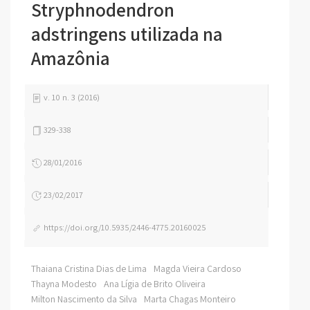
Stryphnodendron
adstringens utilizada na
Amazônia
v. 10 n. 3 (2016)
329-338
28/01/2016
23/02/2017
https://doi.org/10.5935/2446-4775.20160025
Thaiana Cristina Dias de Lima
Magda Vieira Cardoso
Thayna Modesto
Ana Lígia de Brito Oliveira
Milton Nascimento da Silva
Marta Chagas Monteiro