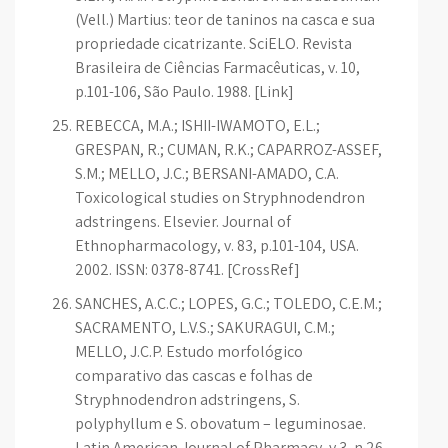
(Vell.) Martius: teor de taninos na casca e sua
propriedade cicatrizante. SciELO. Revista
Brasileira de Ciências Farmacêuticas, v. 10,
p.101-106, São Paulo. 1988. [Link]
REBECCA, M.A.; ISHII-IWAMOTO, E.L.;
GRESPAN, R.; CUMAN, R.K.; CAPARROZ-ASSEF,
S.M.; MELLO, J.C.; BERSANI-AMADO, C.A.
Toxicological studies on Stryphnodendron
adstringens. Elsevier. Journal of
Ethnopharmacology, v. 83, p.101-104, USA.
2002. ISSN: 0378-8741. [CrossRef]
SANCHES, A.C.C.; LOPES, G.C.; TOLEDO, C.E.M.;
SACRAMENTO, L.V.S.; SAKURAGUI, C.M.;
MELLO, J.C.P. Estudo morfológico
comparativo das cascas e folhas de
Stryphnodendron adstringens, S.
polyphyllum e S. obovatum – leguminosae.
Latin American Journal of Pharmacy, v.3, n.26,