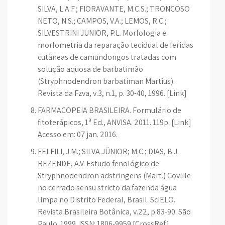
SILVA, L.A.F.; FIORAVANTE, M.C.S.; TRONCOSO
NETO, N.S.; CAMPOS, V.A.; LEMOS, R.C.;
SILVESTRINI JUNIOR, P.L. Morfologia e
morfometria da reparação tecidual de feridas
cutâneas de camundongos tratadas com
solução aquosa de barbatimão
(Stryphnodendron barbatiman Martius).
Revista da Fzva, v.3, n.1, p. 30-40, 1996. [Link]
FARMACOPEIA BRASILEIRA. Formulário de
fitoterápicos, 1ª Ed., ANVISA. 2011. 119p. [Link]
Acesso em: 07 jan. 2016.
FELFILI, J.M.; SILVA JÚNIOR; M.C.; DIAS, B.J.
REZENDE, A.V. Estudo fenológico de
Stryphnodendron adstringens (Mart.) Coville
no cerrado sensu stricto da fazenda água
limpa no Distrito Federal, Brasil. SciELO.
Revista Brasileira Botânica, v.22, p.83-90. São
Paulo. 1999. ISSN: 1806-9959 [CrossRef]