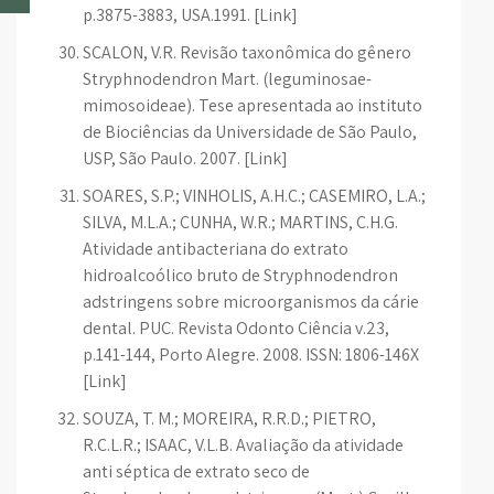
p.3875-3883, USA.1991. [Link]
SCALON, V.R. Revisão taxonômica do gênero
Stryphnodendron Mart. (leguminosae-
mimosoideae). Tese apresentada ao instituto
de Biociências da Universidade de São Paulo,
USP, São Paulo. 2007. [Link]
SOARES, S.P.; VINHOLIS, A.H.C.; CASEMIRO, L.A.;
SILVA, M.L.A.; CUNHA, W.R.; MARTINS, C.H.G.
Atividade antibacteriana do extrato
hidroalcoólico bruto de Stryphnodendron
adstringens sobre microorganismos da cárie
dental. PUC. Revista Odonto Ciência v.23,
p.141-144, Porto Alegre. 2008. ISSN: 1806-146X
[Link]
SOUZA, T. M.; MOREIRA, R.R.D.; PIETRO,
R.C.L.R.; ISAAC, V.L.B. Avaliação da atividade
anti séptica de extrato seco de