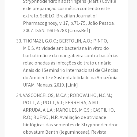
Stryphnodendron adstringens (Mart.) Coville
e de preparação cosmética contendo este
extrato. SciELO. Brazilian Journal of
Pharmacognosy, v. 17, p.71-75, João Pessoa.
2007. ISSN: 1981-528X [CrossRef]
THOMAZI, G.O.C.; BERTOLIN, A.O.; PINTO,
M.D.S. Atividade antibacteriana in vitro do
barbatimão e da mangabeira contra bactérias
relacionadas às infecções do trato urinário.
Anais do I Seminário Internacional de Ciências
do Ambiente e Sustentabilidade na Amazônia.
UFAM. Manaus. 2010. [Link]
VASCONCELOS, M.C.A.; RODOVALHO, N.C.M.;
POTT, A.; POTT, V.J.; FERREIRA, A.M.T.;
ARRUDA, A.L.A.; MARQUES, M.C.S.; CASTILHO,
R.O.; BUENO, N.R. Avaliação de atividade
biológicas das sementes de Stryphnodendron
obovatum Benth (leguminosae). Revista