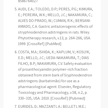
8586764027
AUDI, E.A.; TOLEDO, D.P.; PERES, P.G.; KIMURA,
E.; PEREIRA, W.K.; MELLO, J.C.; NAKAMURA, C.;
ALVES DO PRADO, W.; CUMAN, R.K.; BERSANI-
AMADO, C.A. Gastric antiulcerogenic effects of
stryphnodendron adstringens in rats. Wiley.
Phytotherapy research, v.13, p. 264-266, USA.
1999. [CrossRef] [PubMed]
COSTA, M.A.; ISHIDA, K.; KAPLUM, V.; KOSLYK,
E.D.; MELLO, J.C.; UEDA-NAKAMURA, T.; DIAS
FILHO, B.P.; NAKAMURA, C.V. Safety evaluation
of proanthocyanidin polymer-rich fraction
obtained from stem bark of Sryphnodendron
adstringens (barbatimão) for use as a
pharmacological agent. Elsevier, Regulatory
Toxicology and Pharmacology, v.58, n.2, p.
330–335, USA. 2010. [CrossRef] [Pubmed]
EURIDES, D.; MAZZANTI, A.; BELLETI, M.E.;