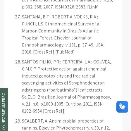
p.362-368, 2007. ISSN 0326-2383. [Link]
SANTANA, B.F.; ROBERT A. VOEKS, R.A.;
FUNCH, L.S. Ethnomedicinal Survey of a
Maroon Community in Brazil's Atlantic
Tropical Forest. Elsevier. Journal of
Ethnopharmacology, v. 181, p. 37-49, USA.
2016. [CrossRef] [PubMed]
SANTOS FILHO, P.R.; FERREIRA, L.A.; GOUVÊA,
C.M.C.P. Protective action against chemical-
induced genotoxicity and free radical
scavenging activities of Stryphnodendron
adstringens (“barbatimão”) leaf extracts.
INFORME UM ERRO
SciELO. Brazilian Journal of Pharmacognosy,
v. 21, n.6, p.1000-1005, Curitiba. 2011. ISSN:
0102-695X [CrossRef]
SCALBERT, A. Antimicrobial properties of
tannins. Elsevier. Phytochemestry, v.30, n.12,