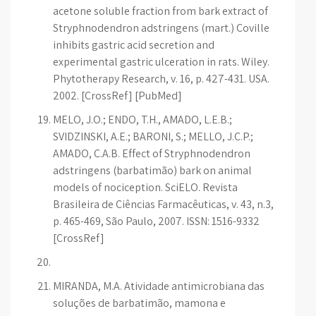
acetone soluble fraction from bark extract of
Stryphnodendron adstringens (mart.) Coville
inhibits gastric acid secretion and
experimental gastric ulceration in rats. Wiley.
Phytotherapy Research, v. 16, p. 427-431. USA.
2002. [CrossRef] [PubMed]
MELO, J.O.; ENDO, T.H., AMADO, L.E.B.;
SVIDZINSKI, A.E.; BARONI, S.; MELLO, J.C.P.;
AMADO, C.A.B. Effect of Stryphnodendron
adstringens (barbatimão) bark on animal
models of nociception. SciELO. Revista
Brasileira de Ciências Farmacêuticas, v. 43, n.3,
p. 465-469, São Paulo, 2007. ISSN: 1516-9332
[CrossRef]
MIRANDA, M.A. Atividade antimicrobiana das
soluções de barbatimão, mamona e