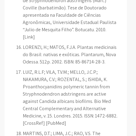
de Stryphnodendron adstringens (Mart.)
Coville (barbatimão). Tese de Doutorado
apresentada na Faculdade de Ciências
Agronômicas, Universidade Estadual Paulista
“Julio de Mesquita Filho”. Botucatu. 2010.
[Link]
LORENZI, H.; MATOS, F.J.A. Plantas medicinais
do Brasil: nativas e exóticas. Plantarum, Nova
Odessa. 512p. 2002. ISBN: 85-86714-28-3.
LUIZ, R.L.F; VILA, T.V.M.; MELLO, J.C.P.;
NAKAMURA, C.V.; ROZENTAL, S.; ISHIDA, K.
Proanthocyanidins polymeric tannin from
Stryphnodendron adstringens are active
against Candida albicans biofilms. Bio Med
Central Complementary and Alternative
Medicine, v. 15. Londres. 2015. ISSN: 1472-6882.
[CrossRef] [PubMed]
MARTINS, D.T.; LIMA, J.C.; RAO, V.S. The