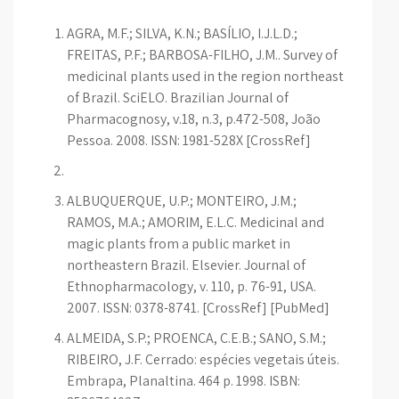
AGRA, M.F.; SILVA, K.N.; BASÍLIO, I.J.L.D.;
FREITAS, P.F.; BARBOSA-FILHO, J.M.. Survey of
medicinal plants used in the region northeast
of Brazil. SciELO. Brazilian Journal of
Pharmacognosy, v.18, n.3, p.472-508, João
Pessoa. 2008. ISSN: 1981-528X [CrossRef]
ALBUQUERQUE, U.P.; MONTEIRO, J.M.;
RAMOS, M.A.; AMORIM, E.L.C. Medicinal and
magic plants from a public market in
northeastern Brazil. Elsevier. Journal of
Ethnopharmacology, v. 110, p. 76-91, USA.
2007. ISSN: 0378-8741. [CrossRef] [PubMed]
ALMEIDA, S.P.; PROENÇA, C.E.B.; SANO, S.M.;
RIBEIRO, J.F. Cerrado: espécies vegetais úteis.
Embrapa, Planaltina. 464 p. 1998. ISBN: