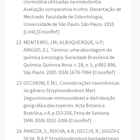
clorexidina utilizadas na endodontia:
Avaliação comparativa in vitro. Dissertação de
Mestrado. Faculdade de Odontologia,
Universidade de São Paulo. São Paulo. 2010.
[Link] [CrossRef]
MONTEIRO, J.M.; ALBUQUERQUE, U.P.;
ARAÚJO, E.L. Taninos: uma abordagem da
química à ecologia. Sociedade Brasileira de
Química. Química Nova. v. 28, n. 5, p.892-896,
São Paulo. 2005. ISSN: 1678-7064 [CrossRef]
OCCHIONI, E.M.L. Considerações taxonômicas
no gênero Stryphnodendron Mart.
(leguminosae-mimosoideae) e distribuição
geográfica das espécies. Acta Botanica
Brasilica, v.4, p.153-158, Feira de Santana.
1990. ISSN: 0102-3306 [CrossRef]
PANIZZA, S.; ROCHA, A.B.; GECCHI, R.; SOUZA E
SILVA, R.A.P. Stryphnodendron barbadetiman