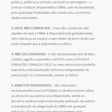
jurídica, pública ou privada, nacional ou estrangeira – a
acessar e utilizar amplamente a OBRA, sem exclusividade,
para quaisquer finalidades não comerciais, nos termos
deste instrumento.
3. USOS NÃO COMERCIAIS
- Usos não comerciais são
aqueles em que a OBRA é disponibilizada gratuitamente,
sem cobrança ao usuário e sem intuito de lucro direto por
parte daquele que a disponibiliza e utiliza.
4. NÃO EXCLUSIVIDADE
- A não exclusividade dos direitos
cedidos significa que tanto o AUTOR como a FIOCRUZ -
FUNDAÇÃO OSWALDO CRUZ ou seus autorizados poderão
exercê-los individualmente de forma independente de
autorização ou comunicação, prévia ou futura.
5. DIREITOS RESERVADOS
- São reservados
exclusivamente ao(s) AUTOR(es) os direitos morais sobre
as obras de sua autoria e/ou titularidade, sendo os
terceiros usuários responsáveis pela atribuição de autoria
e manutenção da integridade da OBRA em qualquer
utilização. Ficam reservados exclusivamente ao(s)