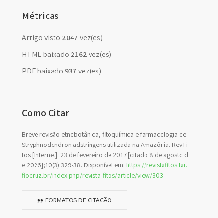
Métricas
Artigo visto
2047
vez(es)
HTML baixado
2162
vez(es)
PDF baixado
937
vez(es)
Como Citar
Breve revisão etnobotânica, fitoquímica e farmacologia de
Stryphnodendron adstringens utilizada na Amazônia. Rev Fi
tos [Internet]. 23 de fevereiro de 2017 [citado 8 de agosto d
e 2026];10(3):329-38. Disponível em:
https://revistafitos.far.
fiocruz.br/index.php/revista-fitos/article/view/303
FORMATOS DE CITAÇÃO