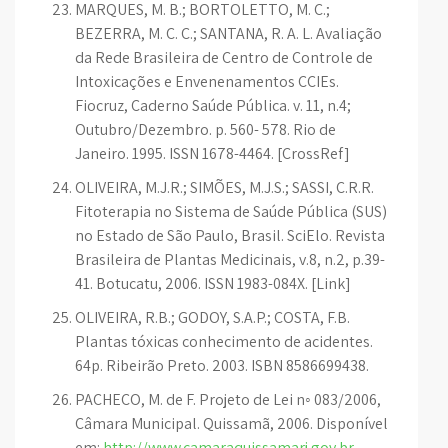
MARQUES, M. B.; BORTOLETTO, M. C.;
BEZERRA, M. C. C.; SANTANA, R. A. L. Avaliação
da Rede Brasileira de Centro de Controle de
Intoxicações e Envenenamentos CCIEs.
Fiocruz, Caderno Saúde Pública. v. 11, n.4;
Outubro/Dezembro. p. 560- 578. Rio de
Janeiro. 1995. ISSN 1678-4464. [CrossRef]
OLIVEIRA, M.J.R.; SIMÕES, M.J.S.; SASSI, C.R.R.
Fitoterapia no Sistema de Saúde Pública (SUS)
no Estado de São Paulo, Brasil. SciElo. Revista
Brasileira de Plantas Medicinais, v.8, n.2, p.39-
41. Botucatu, 2006. ISSN 1983-084X. [Link]
OLIVEIRA, R.B.; GODOY, S.A.P.; COSTA, F.B.
Plantas tóxicas conhecimento de acidentes.
64p. Ribeirão Preto. 2003. ISBN 8586699438.
PACHECO, M. de F. Projeto de Lei n◦ 083/2006,
Câmara Municipal. Quissamã, 2006. Disponível
em:
http://www.camaraquissamarj.gov.br
.