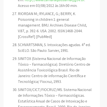
Acesso em 03/08/2012 às 16h:00 min.
RIORDAN M.; RYLANCE, G.; BERRY, K.
Poisoning in children 1: general
management. BMJ. Archives Disease Child,
V.87, p. 392-6. USA. 2002. ISSN 1468-2044.
[CrossRef] [PubMed]
SCHVARTSMAN, S. Intoxicações agudas. 4ª ed.
SciELO. São Paulo: Sarvier, 1991.
SINITOX (Sistema Nacional de Informação
Tóxico – Farmacológica). Diretório Centro de
Assistência Toxicológica Brasil. Rio de
Janeiro: Centro de informação Científica e
Tecnológica/ Fiocruz, 1993.
SINITOX/CICT/FIOCRUZ/MS. Sistema Nacional
de Informações Tóxico – Farmacológicas.
Estatística Anual de Casos de Intoxicação e
Envenenamento. Brasil, 2000. Rio de Janeiro: