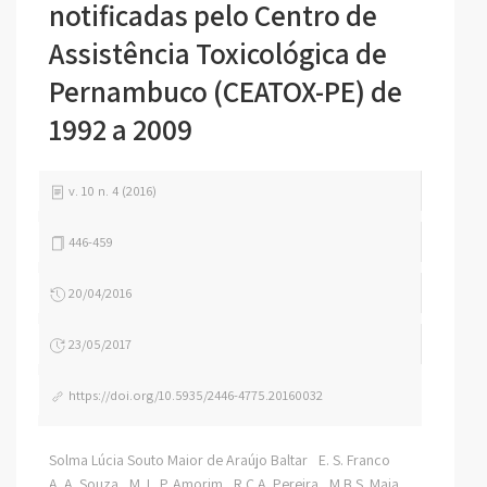
notificadas pelo Centro de
Assistência Toxicológica de
Pernambuco (CEATOX-PE) de
1992 a 2009
v. 10 n. 4 (2016)
446-459
20/04/2016
23/05/2017
https://doi.org/10.5935/2446-4775.20160032
Solma Lúcia Souto Maior de Araújo Baltar
E. S. Franco
A. A. Souza
M. L. P. Amorim
R.C.A. Pereira
M.B.S. Maia