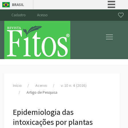
BRASIL
Simplifique!
Cadastro
Acesso
Comunica BR
Participe
Acesso à informação
Legislação
Canais
Início
Acervo
v. 10 n. 4 (2016)
Artigo de Pesquisa
Epidemiologia das
intoxicações por plantas