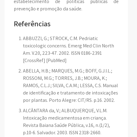
estabelecimento de políticas públicas de
prevenção e promoção da saúde.
Referências
ABBUZZI, G.; STROCK, C.M. Pedriatic
toxicologic concerns. Emerg Med Clin North
Am. V.20, 223-47. 2002. ISSN 0186-2391
[CrossRef] [PubMed]
ABELLA, H.B.; MARQUES, M.G.; BOFF, G.J.I.L.;
ROSSONI, M.G.; TORRES, J.B.; MOURA, K.;
RAMOS, C.L.J.; SILVA, C.A.M.; LESSA, C.S. Manual
de identificação e tratamento de intoxicações
por plantas. Porto Alegre: CIT/RS. p.16. 2002.
ALCÂNTARA da, V.; ALBUQUERQUE, V.L.M.
Intoxicação medicamentosa em criança.
Revista Baiana Saúde Pública, v.16, n.(1/2),
p.10-6. Salvador. 2003. ISSN 2318-2660.