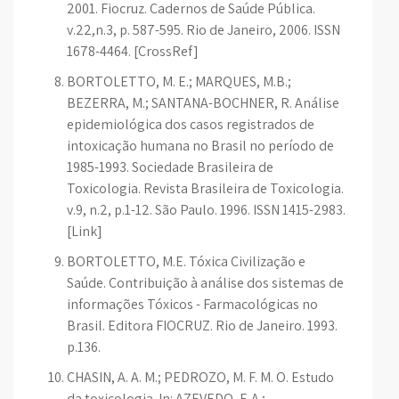
2001. Fiocruz. Cadernos de Saúde Pública.
v.22,n.3, p. 587-595. Rio de Janeiro, 2006. ISSN
1678-4464. [CrossRef]
BORTOLETTO, M. E.; MARQUES, M.B.;
BEZERRA, M.; SANTANA-BOCHNER, R. Análise
epidemiológica dos casos registrados de
intoxicação humana no Brasil no período de
1985-1993. Sociedade Brasileira de
Toxicologia. Revista Brasileira de Toxicologia.
v.9, n.2, p.1-12. São Paulo. 1996. ISSN 1415-2983.
[Link]
BORTOLETTO, M.E. Tóxica Civilização e
Saúde. Contribuição à análise dos sistemas de
informações Tóxicos - Farmacológicas no
Brasil. Editora FIOCRUZ. Rio de Janeiro. 1993.
p.136.
CHASIN, A. A. M.; PEDROZO, M. F. M. O. Estudo
da toxicologia. In: AZEVEDO, F. A.;