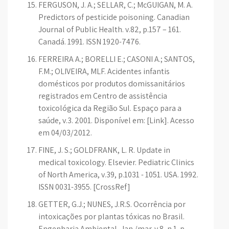
FERGUSON, J. A.; SELLAR, C.; McGUIGAN, M. A.
Predictors of pesticide poisoning. Canadian
Journal of Public Health. v.82, p.157 – 161.
Canadá. 1991. ISSN 1920-7476.
FERREIRA A.; BORELLI E.; CASONI A.; SANTOS,
F.M.; OLIVEIRA, MLF. Acidentes infantis
domésticos por produtos domissanitários
registrados em Centro de assistência
toxicológica da Região Sul. Espaço para a
saúde, v.3. 2001. Disponível em: [Link]. Acesso
em 04/03/2012.
FINE, J. S.; GOLDFRANK, L. R. Update in
medical toxicology. Elsevier. Pediatric Clinics
of North America, v.39, p.1031 - 1051. USA. 1992.
ISSN 0031-3955. [CrossRef]
GETTER, G.J.; NUNES, J.R.S. Ocorrência por
intoxicações por plantas tóxicas no Brasil.
Engenharia Ambiental, Jan./mar. v.8, n.1. p.