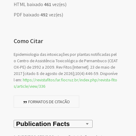
HTML baixado
461
vez(es)
PDF baixado
492
vez(es)
Como Citar
Epidemiologia das intoxicações por plantas notificadas pel
o Centro de Assistência Toxicológica de Pernambuco (CEAT
OX-PE) de 1992 a 2009. Rev Fitos [Internet]. 23 de maio de
2017 [citado 8 de agosto de 2026];10(4):446-59. Disponíve
l em:
https://revistafitos.far.fiocruz.br/index.php/revista-fito
s/article/view/336
FORMATOS DE CITAÇÃO