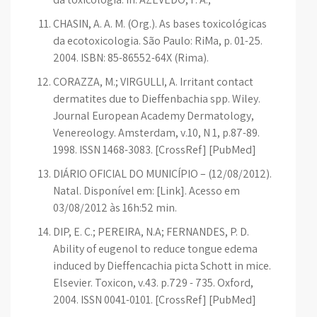
CHASIN, A. A. M. (Org.). As bases toxicológicas
da ecotoxicologia. São Paulo: RiMa, p. 01-25.
2004. ISBN: 85-86552-64X (Rima).
CORAZZA, M.; VIRGULLI, A. Irritant contact
dermatites due to Dieffenbachia spp. Wiley.
Journal European Academy Dermatology,
Venereology. Amsterdam, v.10, N 1, p.87-89.
1998. ISSN 1468-3083. [CrossRef] [PubMed]
DIÁRIO OFICIAL DO MUNICÍPIO – (12/08/2012).
Natal. Disponível em: [Link]. Acesso em
03/08/2012 às 16h:52 min.
DIP, E. C.; PEREIRA, N.A; FERNANDES, P. D.
Ability of eugenol to reduce tongue edema
induced by Dieffencachia picta Schott in mice.
Elsevier. Toxicon, v.43. p.729 - 735. Oxford,
2004. ISSN 0041-0101. [CrossRef] [PubMed]