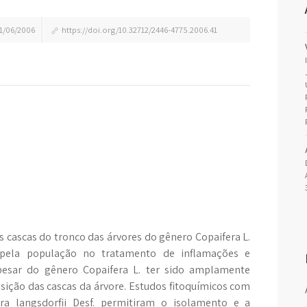
1/06/2006
https://doi.org/10.32712/2446-4775.2006.41
s cascas do tronco das árvores do gênero Copaifera L.
s pela população no tratamento de inflamações e
pesar do gênero Copaifera L. ter sido amplamente
ição das cascas da árvore. Estudos fitoquímicos com
ra langsdorfii Desf. permitiram o isolamento e a