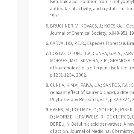
Betulinic acid: isolation from Triphyoph
antimalarial activity, and crystal structur
1997.
BRUCHNER, V.; KOVACS, J.; KOCSKA, I. Occur
Journal of Chemical Society, p.948-951, 19
CARVALHO, P.E.R., Espécies Florestais Bra
COSTA-LOTUFO, L.V.; CUNHA, G.M.A.; FARIAS,
MORAES, M.O.; SILVEIRA, E.R.; GRAMOSA, N.
of kaurenoic acid, a diterpene isolated fr
p.1231-1234, 2002.
CUNHA, K.M.A.; PAIVA, L.A.; SANTOS, F.A.; 
relaxant effect of kaurenoic acid, a diterp
Phytotherapy Research, v.17, p.320-324, 
EVERS, M.; POUJADE, C.; SOLER, F.; RIBEIL,
D.; MORIZE, I.; PAUWELS, R.; DE CLERCQ, E.
DEREU, N. Betulinic acid derivatives: A ne
of action. Journal of Medicinal Chemistry, 