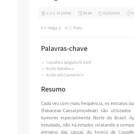
v. 2 n. 01 (2006)
59-64
15/10/2013
0
V. F. Veiga Jr.
A. C. Pinto
Palavras-chave
Copaifera langsdorfii Desf.
Ácido Betulínico
Ácido ent-Cauneróico
Resumo
Cada vez com mais freqüência, os extratos da
(Fabaceae-Caesalpinoideae) são utilizado
tumores especialmente Norte do Brasil. A
estudado, não há estudos relatando a compos
extratos das cascas do tronco de Copaife