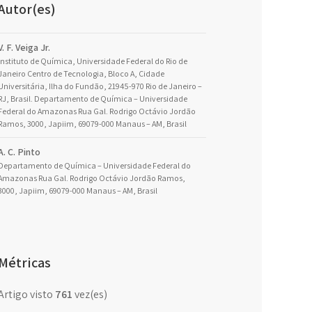
Autor(es)
V. F. Veiga Jr.
Instituto de Química, Universidade Federal do Rio de
Janeiro Centro de Tecnologia, Bloco A, Cidade
Universitária, Ilha do Fundão, 21945-970 Rio de Janeiro –
RJ, Brasil. Departamento de Química – Universidade
Federal do Amazonas Rua Gal. Rodrigo Octávio Jordão
Ramos, 3000, Japiim, 69079-000 Manaus – AM, Brasil
A. C. Pinto
Departamento de Química – Universidade Federal do
Amazonas Rua Gal. Rodrigo Octávio Jordão Ramos,
3000, Japiim, 69079-000 Manaus – AM, Brasil
Métricas
Artigo visto
761
vez(es)