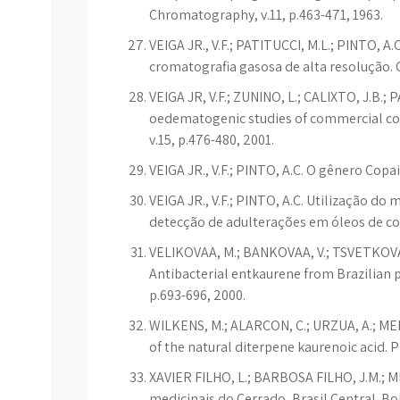
Chromatography, v.11, p.463-471, 1963.
VEIGA JR., V.F.; PATITUCCI, M.L.; PINTO, A
cromatografia gasosa de alta resolução. Q
VEIGA JR, V.F.; ZUNINO, L.; CALIXTO, J.B.;
oedematogenic studies of commercial copa
v.15, p.476-480, 2001.
VEIGA JR., V.F.; PINTO, A.C. O gênero Copa
VEIGA JR., V.F.; PINTO, A.C. Utilização 
detecção de adulterações em óleos de copaí
VELIKOVAA, M.; BANKOVAA, V.; TSVETKOVAB
Antibacterial entkaurene from Brazilian pr
p.693-696, 2000.
WILKENS, M.; ALARCON, C.; URZUA, A.; MEND
of the natural diterpene kaurenoic acid. P
XAVIER FILHO, L.; BARBOSA FILHO, J.M.; M
medicinais do Cerrado, Brasil Central. Bo