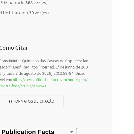
PDF baixado
368
vez(es)
HTML baixado
30
vez(es)
Como Citar
Constituintes Químicos das Cascas de Copaifera lan
gsdorfii Desf. Rev Fitos [Internet]. 1º de junho de 200
6 [citado 7 de agosto de 2026];2(01):59-64. Dispon
ível em:
https://revistafitos.far.fiocruz.br/index.php/
revista-fitos/article/view/41
FORMATOS DE CITAÇÃO