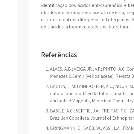
identificação dos ácidos ent-caurenóico e be
obtidos em hexano e em acetato de etila, res
esteróis e outros diterpenos e triterpenos. 
dois ácidos já foram relatadas na literatura.
Referências
ALVES, A.B.; VEIGA JR., V.F.; PINTO, A.C. 
Menezes & Semir (Velloziaceae). Revista B
BAGLIN, I.; MITAINE-OFFER, A.C.; NOUR, M.
natural and modified betulinic, ursolic, a
and anti-HIV agents, Medicinal Chemistry, 
BASILE, A.C.; SERTIE, J.A.; FREITAS, P.C.; 
Brazilian Copaifera. Journal of Ethnophar
BRINGMANN, G., SAEB, W., ASSI, L.A., FRAN