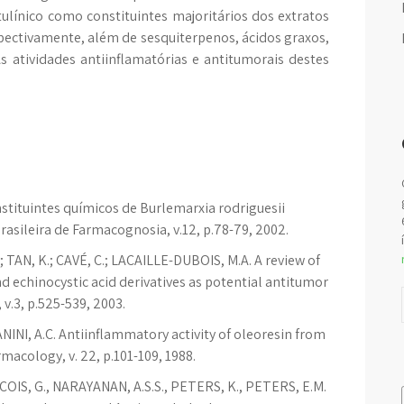
tulínico como constituintes majoritários dos extratos
pectivamente, além de sesquiterpenos, ácidos graxos,
As atividades antiinflamatórias e antitumorais destes
Constituintes químicos de Burlemarxia rodriguesii
rasileira de Farmacognosia, v.12, p.78-79, 2002.
; TAN, K.; CAVÉ, C.; LACAILLE-DUBOIS, M.A. A review of
nd echinocystic acid derivatives as potential antitumor
v.3, p.525-539, 2003.
ZANINI, A.C. Antiinflammatory activity of oleoresin from
macology, v. 22, p.101-109, 1988.
COIS, G., NARAYANAN, A.S.S., PETERS, K., PETERS, E.M.