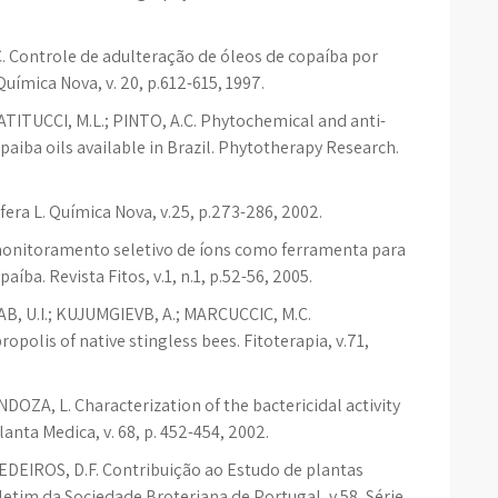
.C. Controle de adulteração de óleos de copaíba por
uímica Nova, v. 20, p.612-615, 1997.
 PATITUCCI, M.L.; PINTO, A.C. Phytochemical and anti-
iba oils available in Brazil. Phytotherapy Research.
ifera L. Química Nova, v.25, p.273-286, 2002.
do monitoramento seletivo de íons como ferramenta para
ba. Revista Fitos, v.1, n.1, p.52-56, 2005.
, U.I.; KUJUMGIEVB, A.; MARCUCCIC, M.C.
opolis of native stingless bees. Fitoterapia, v.71,
OZA, L. Characterization of the bactericidal activity
lanta Medica, v. 68, p. 452-454, 2002.
EDEIROS, D.F. Contribuição ao Estudo de plantas
letim da Sociedade Broteriana de Portugal, v.58, Série