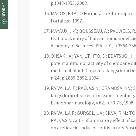
INFORME UM ERRO
p.1048-1053, 2003.
MATOS, F.J.A., O Formulário Fitoterápico 
Fortaleza, 1997.
MAYAUX, J.-F.; BOUSSEAU, A.; PAUWELS, R.;
that block entry of human immunodeficienc
Academy of Sciences USA, v.91, p.3564-356
OHSAKI, A.; YAN, L.T.; ITO, S.; EDATSUGI, H
potent antitumor activity of clerodane di
medicinal plant, Copaifera langsdorfii De
n.24, p.2889-2892, 1994.
PAIVA, L.A. F.; RAO, V.S.N.; GRAMOSA, N.V.;
langsdorfii oleo-resin on experimental gas
Ethnopharmacology, v.62, p.73-78, 1998.
PAIVA, L.A.F.; GURGEL, L.A.; SILVA, R.M.; T
RAO, V.S.N. Anti-inflammatory effect of k
on acetic acid-induced colitis in rats. Va