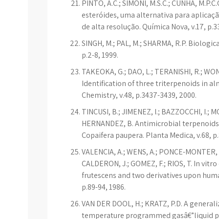
PINTO, A.C.; SIMONI, M.S.C.; CUNHA, M.P.C.
esteróides, uma alternativa para aplicaç
de alta resolução. Química Nova, v.17, p.3
SINGH, M.; PAL, M.; SHARMA, R.P. Biologica
p.2-8, 1999.
TAKEOKA, G.; DAO, L.; TERANISHI, R.; WON
Identification of three triterpenoids in a
Chemistry, v.48, p.3437-3439, 2000.
TINCUSI, B.; JIMENEZ, I.; BAZZOCCHI, I.; M
HERNANDEZ, B. Antimicrobial terpenoids 
Copaifera paupera. Planta Medica, v.68, p
VALENCIA, A.; WENS, A.; PONCE-MONTER, H.
CALDERON, J.; GOMEZ, F.; RIOS, T. In vitr
frutescens and two derivatives upon hum
p.89-94, 1986.
VAN DER DOOL, H.; KRATZ, P.D. A generaliz
temperature programmed gasâ€”liquid pa