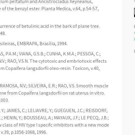
yllum peltatum and Ancistrocladus heyneanus,
e of the benzyl ester. Planta Medica, v.64, p.54-57,
rence of betulinic acid in the bark of plane tree.
48.
sileiras, EMBRAPA, Brasília, 1994.
 P.A.M.; VIANA, G.S.B.; CUNHA, K.M.A.; PESSOA, C.;
V.; RAO, V.S.N. The cytotoxic and embriotoxic effects
om Copaifera langsdorfii oleo-resin. Toxicon, v.40,
GRAMOSA, N.V.; SILVEIRA, E.R.; RAO, V.S. Smooth muscle
ene from Copaifera langsdorfii on rat uterus in vitro.
2003.
 Y.; JAMES, C.; LELIAVRE, Y.; GUEGUEN, J.C.; REISDORF,
; HENIN, Y.; BOUSSEAU, A.; MAYAUX, J.F.; LE PECQ, J.B.;
w class of HIV type I specifc inhibitors with a new mode
v.39, p.1056-1068, 1996.