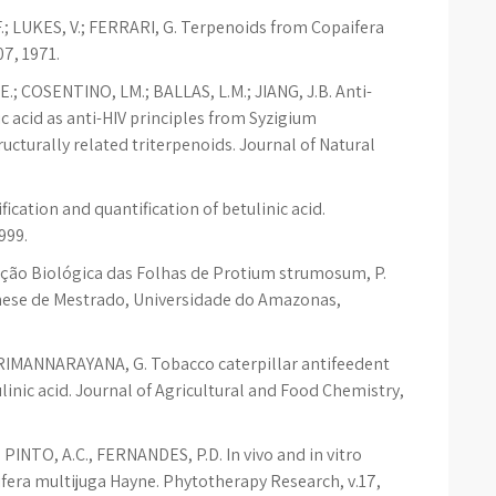
.; LUKES, V.; FERRARI, G. Terpenoids from Copaifera
07, 1971.
E.; COSENTINO, LM.; BALLAS, L.M.; JIANG, J.B. Anti-
ic acid as anti-HIV principles from Syzigium
tructurally related triterpenoids. Journal of Natural
ication and quantification of betulinic acid.
999.
ação Biológica das Folhas de Protium strumosum, P.
, These de Mestrado, Universidade do Amazonas,
RIMANNARAYANA, G. Tobacco caterpillar antifeedent
inic acid. Journal of Agricultural and Food Chemistry,
., PINTO, A.C., FERNANDES, P.D. In vivo and in vitro
aifera multijuga Hayne. Phytotherapy Research, v.17,