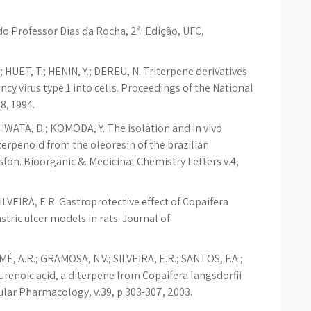
do Professor Dias da Rocha, 2ª. Edição, UFC,
 HUET, T.; HENIN, Y.; DEREU, N. Triterpene derivatives
y virus type 1 into cells. Proceedings of the National
8, 1994.
.; IWATA, D.; KOMODA, Y. The isolation and in vivo
terpenoid from the oleoresin of the brazilian
sfon. Bioorganic &. Medicinal Chemistry Letters v.4,
 SILVEIRA, E.R. Gastroprotective effect of Copaifera
tric ulcer models in rats. Journal of
OMÉ, A.R.; GRAMOSA, N.V.; SILVEIRA, E.R.; SANTOS, F.A.;
aurenoic acid, a diterpene from Copaifera langsdorfii
scular Pharmacology, v.39, p.303-307, 2003.