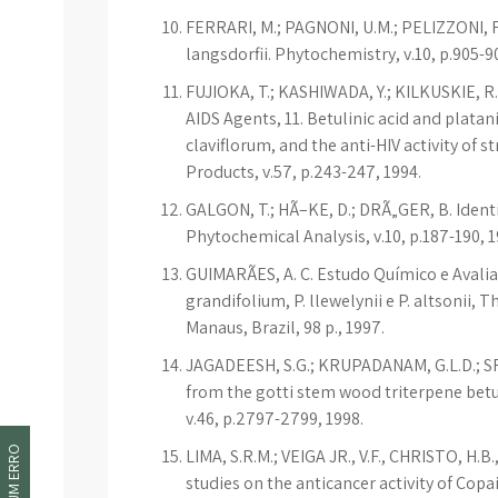
FERRARI, M.; PAGNONI, U.M.; PELIZZONI, F
langsdorfii. Phytochemistry, v.10, p.905-9
FUJIOKA, T.; KASHIWADA, Y.; KILKUSKIE, R.
AIDS Agents, 11. Betulinic acid and platan
claviflorum, and the anti-HIV activity of s
Products, v.57, p.243-247, 1994.
GALGON, T.; HÃ–KE, D.; DRÃ„GER, B. Identif
Phytochemical Analysis, v.10, p.187-190, 1
GUIMARÃES, A. C. Estudo Químico e Avali
grandifolium, P. llewelynii e P. altsonii
Manaus, Brazil, 98 p., 1997.
JAGADEESH, S.G.; KRUPADANAM, G.L.D.; S
from the gotti stem wood triterpene betul
v.46, p.2797-2799, 1998.
LIMA, S.R.M.; VEIGA JR., V.F., CHRISTO, H.B
studies on the anticancer activity of Cop