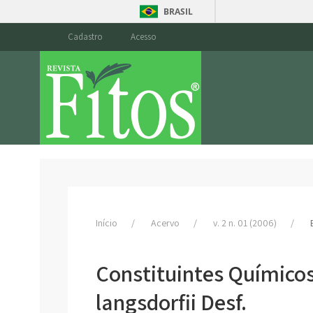
BRASIL
Cadastro
Acesso
Início
Acervo
v. 2 n. 01 (2006)
Constituintes Químicos
langsdorfii Desf.