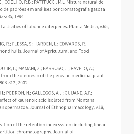
C.; COELHO, R.B.; PATITUCCI, M.L. Mistura natural de
ão de padrões em análises por cromatografia gasosa
33-335, 1994.
l activities of labdane diterpenes. Planta Medica, v.65,
G, R.; FLESSA, S.; HARDEN, L.; EDWARDS, R.
lmond hulls. Journal of Agricultural and Food
OUJIR, L.; MAMANI, Z.; BARROSO, J.; RAVELO, A.;
from the oleoresin of the peruvian medicinal plant
.808-812, 2002.
; PEDRON, N.; GALLEGOS, A.J.; GUIJANE, A.F.;
o effect of kaurenoic acid isolated from Montana
an spermazoa. Journal of Ethnopharmacology, v.18,
ation of the retention index system including linear
rtition chromatography. Journal of