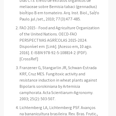
Dias CTS. Efeito de extratos orgânicos de
meliaceae sobre Bemisia tabaci (gennadius)
bioÌtipo B em tomateiro. Arq. Inst. Biol., SaÌƒo
Paulo. jul./set., 2010; 77(3):477-485.
FAO 2015 - Food and Agriculture Organization
of the United Nations. OECD-FAO
PERSPECTIVAS AGRÍCOLAS 2015-2024.
Disponível em: [Link]. [Acesso em, 10 ago.
2016]. E-ISBN 978-92-5-108814-2 (PDF).
[CrossRef]
Franzener G, Stangarlin JR, Schwan-Estrada
KRF, Cruz MES. Fungitoxic activity and
resistance induction in wheat plants against
Bipolaris sorokiniana by Artemisia
camphorata. Acta Scientiarum-Agronomy.
2003; 25(2): 503-507.
Lichtemberg LA, Lichtemberg PSF. Avanços
na bananicultura brasileira. Rev. Bras. Frutic.,