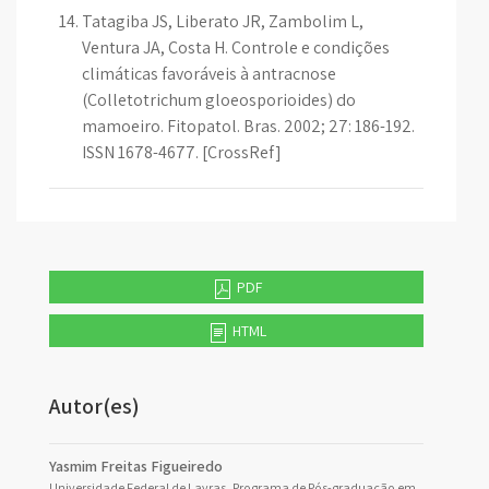
Tatagiba JS, Liberato JR, Zambolim L,
Ventura JA, Costa H. Controle e condições
climáticas favoráveis à antracnose
(Colletotrichum gloeosporioides) do
mamoeiro. Fitopatol. Bras. 2002; 27: 186-192.
ISSN 1678-4677. [CrossRef]
PDF
HTML
Autor(es)
Yasmim Freitas Figueiredo
Universidade Federal de Lavras, Programa de Pós-graduação em