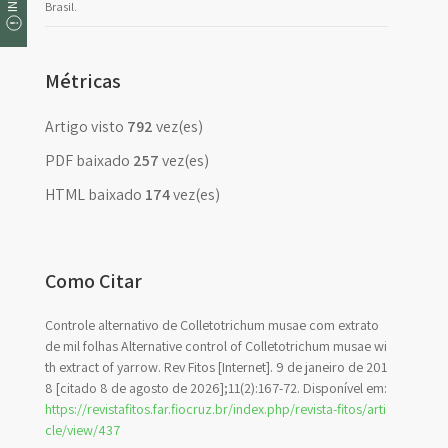
Brasil.
Métricas
Artigo visto
792
vez(es)
PDF baixado
257
vez(es)
HTML baixado
174
vez(es)
Como Citar
Controle alternativo de Colletotrichum musae com extrato
de mil folhas Alternative control of Colletotrichum musae wi
th extract of yarrow. Rev Fitos [Internet]. 9 de janeiro de 201
8 [citado 8 de agosto de 2026];11(2):167-72. Disponível em:
https://revistafitos.far.fiocruz.br/index.php/revista-fitos/arti
cle/view/437