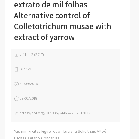
extrato de mil folhas
Alternative control of
Colletotrichum musae with
extract of yarrow
v. 11 n. 2 (2017)
167-172
20/09/2016
09/01/2018
https://doi.org/10.5935/2446-4775.20170025
Yasmim Freitas Figueiredo
Luciana Schulthais Altoé
Lucas Caetano Gonçalves