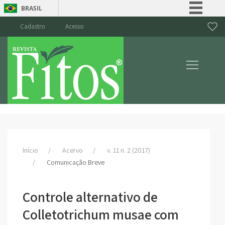
BRASIL
Simplifique!
Cadastro
Acesso
Comunica BR
Participe
Acesso à informação
Legislação
Canais
Início
Acervo
v. 11 n. 2 (2017)
Comunicação Breve
Controle alternativo de
Colletotrichum musae com