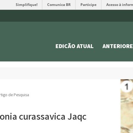
Simplifique!
Comunica BR
Participe
Acesso à infor
EDIÇÃO ATUAL
ANTERIORE
rtigo de Pesquisa
ronia curassavica Jaqc