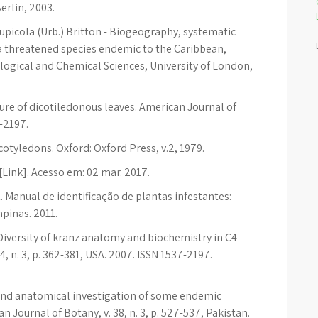
erlin, 2003.
upicola (Urb.) Britton - Biogeography, systematic
a threatened species endemic to the Caribbean,
logical and Chemical Sciences, University of London,
cture of dicotiledonous leaves. American Journal of
7-2197.
otyledons. Oxford: Oxford Press, v.2, 1979.
ink]. Acesso em: 02 mar. 2017.
. Manual de identificação de plantas infestantes:
mpinas. 2011.
Diversity of kranz anatomy and biochemistry in C4
, n. 3, p. 362-381, USA. 2007. ISSN 1537-2197.
and anatomical investigation of some endemic
 Journal of Botany, v. 38, n. 3, p. 527-537, Pakistan.