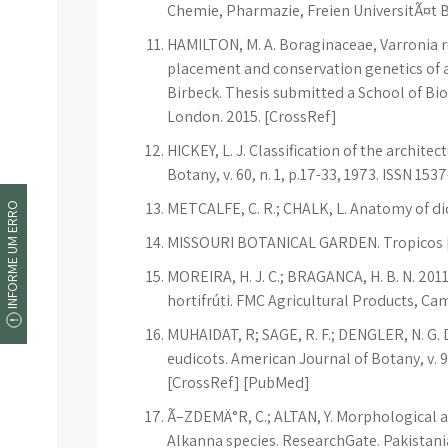
Chemie, Pharmazie, Freien UniversitÃ¤t B
HAMILTON, M. A. Boraginaceae, Varronia r
placement and conservation genetics of 
Birbeck. Thesis submitted a School of Bio
London. 2015. [CrossRef]
HICKEY, L. J. Classification of the archite
Botany, v. 60, n. 1, p.17-33, 1973. ISSN 153
METCALFE, C. R.; CHALK, L. Anatomy of dic
INFORME UM ERRO
MISSOURI BOTANICAL GARDEN. Tropicos [L
MOREIRA, H. J. C.; BRAGANÇA, H. B. N. 2011
hortifrúti. FMC Agricultural Products, Ca
MUHAIDAT, R; SAGE, R. F.; DENGLER, N. G. 
eudicots. American Journal of Botany, v. 94
[CrossRef] [PubMed]
Ã–ZDEMÄ°R, C.; ALTAN, Y. Morphological 
Alkanna species. ResearchGate. Pakistanian