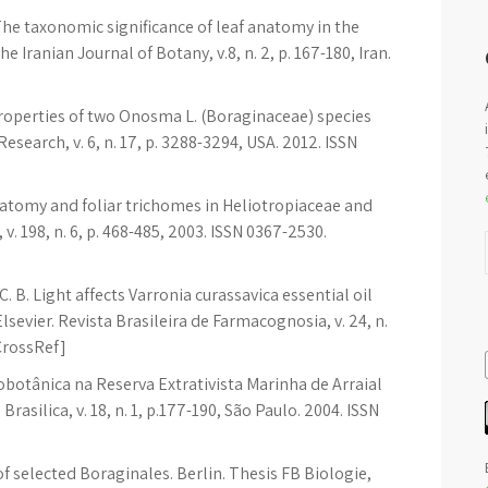
The taxonomic significance of leaf anatomy in the
 Iranian Journal of Botany, v.8, n. 2, p. 167-180, Iran.
properties of two Onosma L. (Boraginaceae) species
esearch, v. 6, n. 17, p. 3288-3294, USA. 2012. ISSN
anatomy and foliar trichomes in Heliotropiaceae and
 v. 198, n. 6, p. 468-485, 2003. ISSN 0367-2530.
. C. B. Light affects Varronia curassavica essential oil
lsevier. Revista Brasileira de Farmacognosia, v. 24, n.
[CrossRef]
obotânica na Reserva Extrativista Marinha de Arraial
Brasilica, v. 18, n. 1, p.177-190, São Paulo. 2004. ISSN
 selected Boraginales. Berlin. Thesis FB Biologie,