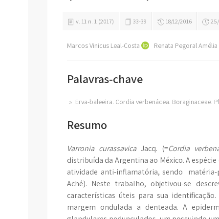
v. 11 n. 1 (2017)
33-39
18/12/2016
25/
Marcos Vinicus Leal-Costa
Renata Pegoral Amélia
Palavras-chave
Erva-baleeira. Cordia verbenácea. Boraginaceae. Pl
Resumo
Varronia curassavica
Jacq. (=
Cordia verben
distribuída da Argentina ao México. A espécie
atividade anti-inflamatória, sendo matéria-p
Aché). Neste trabalho, objetivou-se des
características úteis para sua identificaç
margem ondulada a denteada. A epiderme 
glandulares pedunculados, um possuindo um