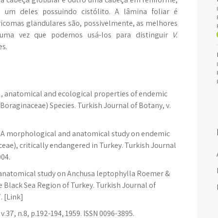
, um deles possuindo cistólito. A lâmina foliar é
Tricomas glandulares são, possivelmente, as melhores
ie, uma vez que podemos usá-los para distinguir
V.
es.
l, anatomical and ecological properties of endemic
raginaceae) Species. Turkish Journal of Botany, v.
. A morphological and anatomical study on endemic
ae), critically endangered in Turkey. Turkish Journal
004.
d anatomical study on Anchusa leptophylla Roemer &
e Black Sea Region of Turkey. Turkish Journal of
. [Link]
v.37, n.8, p.192-194, 1959. ISSN 0096-3895.