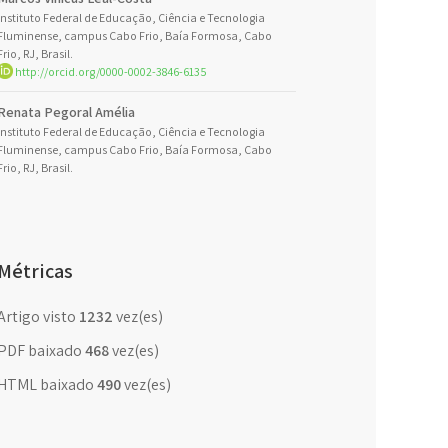
Instituto Federal de Educação, Ciência e Tecnologia
Fluminense, campus Cabo Frio, Baía Formosa, Cabo
Frio, RJ, Brasil.
http://orcid.org/0000-0002-3846-6135
Renata Pegoral Amélia
Instituto Federal de Educação, Ciência e Tecnologia
Fluminense, campus Cabo Frio, Baía Formosa, Cabo
Frio, RJ, Brasil.
Métricas
Artigo visto
1232
vez(es)
PDF baixado
468
vez(es)
HTML baixado
490
vez(es)