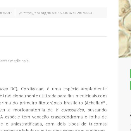
09/2017
https://doi.org/10.5935/2446-4775.20170004
antas medicinais.
acea
DC), Cordiaceae, é uma espécie amplamente
 é tradicionalmente utilizada para fins medicinais com
rima do primeiro fitoterápico brasileiro (Acheflan®,
crever a morfoanatomia de
V. curassavica
, buscando
ão. A espécie tem venação craspedódroma e folha de
é uniestratificada, com dois tipos de tricomas
a cabeça globular e outro uma cabeça em reniforme,