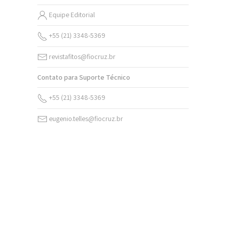
Equipe Editorial
+55 (21) 3348-5369
revistafitos@fiocruz.br
Contato para Suporte Técnico
+55 (21) 3348-5369
eugenio.telles@fiocruz.br
v. 20 (2026)