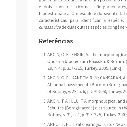
e dois tipos de tricomas não-glandulares
hipoestomática. O mesofilo é dorsiventral. 
características para identificar a espéc
curassavica
de duas outras espécies congêner
Referências
AKÇIN, O. E.; ENGIN, A. The morphologica
Onosma bracteosum Hausskn. & Bornm. (Bo
29, n. 4, p. 317-325, Turkey. 2005. [Link]
AKÇIN, O. E.; KANDEMIR, N.; CANSARAN, A
Alkanna haussknechtii Bornm. (Boraginace
of Botany, v. 28, n. 6, p. 591-598, Turkey. 2
AKÇIN, T. A.; ULU, F. A morphological an
Schultes (Boraginaceae) distributed in th
Botany, v. 31, n. 4, p. 317-325, Turkey. 2007
ARNOTT, H.J. Leaf clearings. Turtox News, 