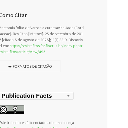
Como Citar
Anatomia foliar de Varronia curassavica Jaqc (Cord
iaceae). Rev Fitos [Internet]. 25 de setembro de 201
7 [citado 6 de agosto de 2026];11(1):33-9. Disponív
el em:
https://revistafitos.far.fiocruz.br/index.php/r
evista-fitos/article/view/495
FORMATOS DE CITAÇÃO
Este trabalho está licenciado sob uma licença