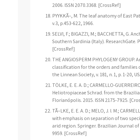
2006. ISSN 2070.3368. [CrossRef]
PYYKKÃ–, M. The leaf anatomy of East Pat
v.3, p.453-622, 1966.
SELVI, F.; BIGAZZI, M.; BACCHETTA, G. An
Southern Sardinia (Italy). ResearchGate. Pl
[CrossRef]
THE ANGIOSPERM PHYLOGENY GROUP. An 
classification for the orders and families 
the Linnean Society, v. 181, n. 1, p. 1-20, 
TÖLKE, E. E. A. D.; CARMELLO-GUERREIRO, S
Heliotropiaceae Schrad. from the Brazilian
Florianópolis. 2015. ISSN 2175-7925. [Cro
TÃ–LKE, E. E. A. D.; MELO, J. I. M.; CARME
with emphasis on separation of two specie
arid region. Springer. Brazilian Journal of 
9959. [CrossRef]