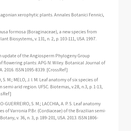
agonian xerophytic plants. Annales Botanici Fennici,
chusa formosa (Boraginaceae), a new species from
ant Biosystems, v. 131, n. 2, p. 103-111, USA. 1997.
update of the Angiosperm Phylogeny Group
of flowering plants: APG IV. Wiley. Botanical Journal of
USA. 2016. ISSN 1095-8339. [CrossRef]
. M.; MELO, J. I. M. Leaf anatomy of six species of
 semi-arid region. UFSC. Biotemas, v.28, n.3, p. 1-13,
ssRef]
LLO-GUERREIRO, S. M.; LACCHIA, A. P. S. Leaf anatomy
s of Varronia P.Br. (Cordiaceae) of the Brazilian semi-
Botany, v. 36, n. 3, p. 189-201, USA. 2013. ISSN 1806-