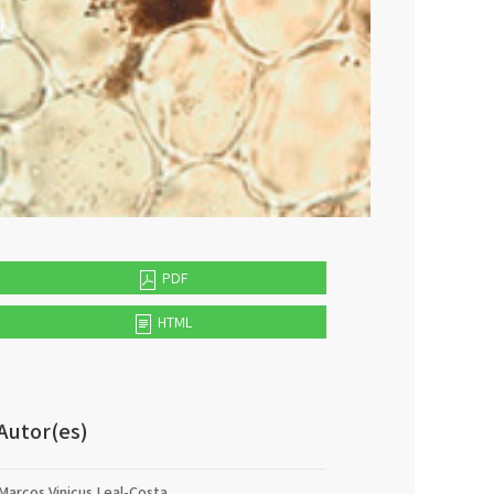
PDF
HTML
Autor(es)
Marcos Vinicus Leal-Costa