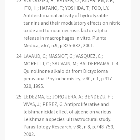
KOLODZIEJ, H.; KAYSER, O.; KIDERLEN, A.F.;
ITO, H.; HATANO, T.; YOSHIDA, T.; FOO, L.Y.
Antileishmanial activity of hydrolyzable
tannins and their modulatory effects on nitric
oxide and tumour necrosis factor-alpha
release in macrophages in vitro. Planta
Medica, v.67, n.9, p.825-832, 2001.
LAVAUD, C.; MASSIOT, G.; VASQUEZ, C.;
MORETTI, C.; SAUVAIN, M.; BALDERRAMA, L. 4-
Quinolinone alkaloids from Dictyoloma
peruviana. Phytochemistry, v.40, n.1, p.317-
320, 1995.
LEDEZMA, E.; JORQUERA, A.; BENDEZU, H.;
VIVAS, J.; PEREZ, G. Antiproliferative and
leishmanicidal effect of ajoene on various
Leishmania species: ultrastructural study.
Parasitology Research, v.88, n.8, p.748-753,
2002.