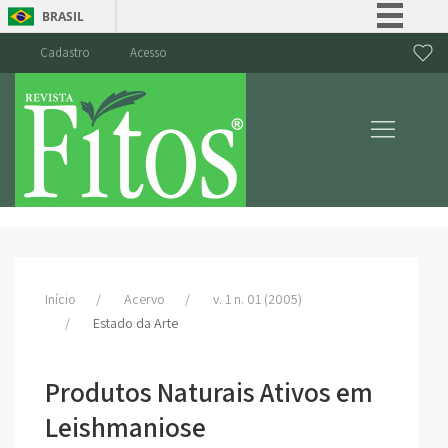
BRASIL
Simplifique!
Cadastro
Acesso
Comunica BR
Participe
Acesso à informação
Legislação
Canais
Início
Acervo
v. 1 n. 01 (2005)
Estado da Arte
Produtos Naturais Ativos em
Leishmaniose