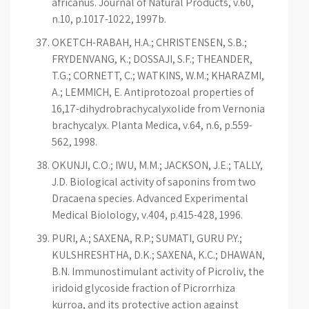
africanus. Journal of Natural Products, v.60,
n.10, p.1017-1022, 1997b.
OKETCH-RABAH, H.A.; CHRISTENSEN, S.B.;
FRYDENVANG, K.; DOSSAJI, S.F.; THEANDER,
T.G.; CORNETT, C.; WATKINS, W.M.; KHARAZMI,
A.; LEMMICH, E. Antiprotozoal properties of
16,17-dihydrobrachycalyxolide from Vernonia
brachycalyx. Planta Medica, v.64, n.6, p.559-
562, 1998.
OKUNJI, C.O.; IWU, M.M.; JACKSON, J.E.; TALLY,
J.D. Biological activity of saponins from two
Dracaena species. Advanced Experimental
Medical Biolology, v.404, p.415-428, 1996.
PURI, A.; SAXENA, R.P.; SUMATI, GURU P.Y.;
KULSHRESHTHA, D.K.; SAXENA, K.C.; DHAWAN,
B.N. Immunostimulant activity of Picroliv, the
iridoid glycoside fraction of Picrorrhiza
kurroa, and its protective action against