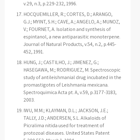
v.29, n.3, p.229-232, 1996.
HOCQUEMILLER, R.; CORTES, D.; ARANGO,
G.J.; MYINT, S.H.; CAVE, A.; ANGELO, A.; MUNOZ,
V.; FOURNET, A. Isolation and synthesis of
espintanol, a new antiparasitic monoterpene.
Journal of Natural Products, v.54, n.2, p.445-
452, 1991.
HUNG, J.; CASTILHO, J.; JIMENEZ, G.;
HASEGAWA, M.; RODRIGUEZ, M. Spectroscopic
study of antileishmanial drug incubated in the
promastigotes of Leishmania mexicana.
Spectroquimica Acta pt. A, v.59, p.3177-3183,
2003.
IWU, M.M.; KLAYMAN, D.L.; JACKSON, J.E.;
TALLY, J.D.; ANDERSEN, S.L. Alkaloids of
Picralima nitida used for treatment of
protozoal diseases. United States Patent