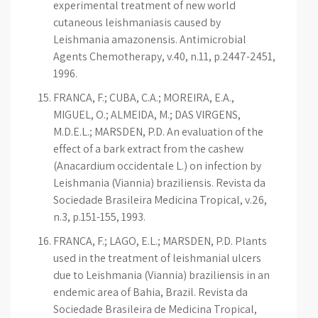
experimental treatment of new world
cutaneous leishmaniasis caused by
Leishmania amazonensis. Antimicrobial
Agents Chemotherapy, v.40, n.11, p.2447-2451,
1996.
FRANCA, F.; CUBA, C.A.; MOREIRA, E.A.,
MIGUEL, O.; ALMEIDA, M.; DAS VIRGENS,
M.D.E.L.; MARSDEN, P.D. An evaluation of the
effect of a bark extract from the cashew
(Anacardium occidentale L.) on infection by
Leishmania (Viannia) braziliensis. Revista da
Sociedade Brasileira Medicina Tropical, v.26,
n.3, p.151-155, 1993.
FRANCA, F.; LAGO, E.L.; MARSDEN, P.D. Plants
used in the treatment of leishmanial ulcers
due to Leishmania (Viannia) braziliensis in an
endemic area of Bahia, Brazil. Revista da
Sociedade Brasileira de Medicina Tropical,