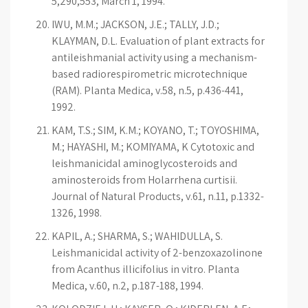
5,290,553, March 1, 1994.
IWU, M.M.; JACKSON, J.E.; TALLY, J.D.;
KLAYMAN, D.L. Evaluation of plant extracts for
antileishmanial activity using a mechanism-
based radiorespirometric microtechnique
(RAM). Planta Medica, v.58, n.5, p.436-441,
1992.
KAM, T.S.; SIM, K.M.; KOYANO, T.; TOYOSHIMA,
M.; HAYASHI, M.; KOMIYAMA, K Cytotoxic and
leishmanicidal aminoglycosteroids and
aminosteroids from Holarrhena curtisii.
Journal of Natural Products, v.61, n.11, p.1332-
1326, 1998.
KAPIL, A.; SHARMA, S.; WAHIDULLA, S.
Leishmanicidal activity of 2-benzoxazolinone
from Acanthus illicifolius in vitro. Planta
Medica, v.60, n.2, p.187-188, 1994.