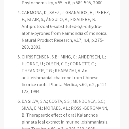
Phytochemistry, v.55, n.6, p.589-595, 2000.
CARMONA, D.; SAEZ, J. GRANADOS, H.; PEREZ,
E.; BLAIR, S., ÂNGULO, A., FIGADERE, B.
Antiprotozoal 6-substituted-5,6-dihydro-
alpha-pyrones from Raimondia cf. monoica.
Natural Product Research, v.17, n.4, p.275-
280, 2003.
CHRISTENSEN, S.B.; MING, C.; ANDERSEN, L.;
HJORNE, U.; OLSEN, C.E.; CORNETT, C.;
THEANDER, T.G.; KHARAZMI, A. An
antileishmanial chalcone from Chinese
licorice roots. Planta Medica, v.60, n.2, p.121-
123, 1994.
DA SILVA, S.A.; COSTA, S.S.; MENDONÇA, S.C.;
SILVA, E.M.; MORAES, V.L.; ROSSI-BERGMANN,
B. Therapeutic effect of oral Kalanchoe
pinnata leaf extract in murine leishmaniasis.
Acta Tropica, v.60, n.3, p.201-210, 1995.