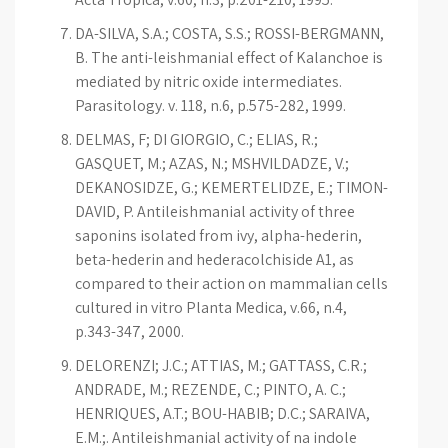
DA-SILVA, S.A.; COSTA, S.S.; ROSSI-BERGMANN,
B. The anti-leishmanial effect of Kalanchoe is
mediated by nitric oxide intermediates.
Parasitology. v. 118, n.6, p.575-282, 1999.
DELMAS, F; DI GIORGIO, C.; ELIAS, R.;
GASQUET, M.; AZAS, N.; MSHVILDADZE, V.;
DEKANOSIDZE, G.; KEMERTELIDZE, E.; TIMON-
DAVID, P. Antileishmanial activity of three
saponins isolated from ivy, alpha-hederin,
beta-hederin and hederacolchiside A1, as
compared to their action on mammalian cells
cultured in vitro Planta Medica, v.66, n.4,
p.343-347, 2000.
DELORENZI; J.C.; ATTIAS, M.; GATTASS, C.R.;
ANDRADE, M.; REZENDE, C.; PINTO, A. C.;
HENRIQUES, A.T.; BOU-HABIB; D.C.; SARAIVA,
E.M.;. Antileishmanial activity of na indole