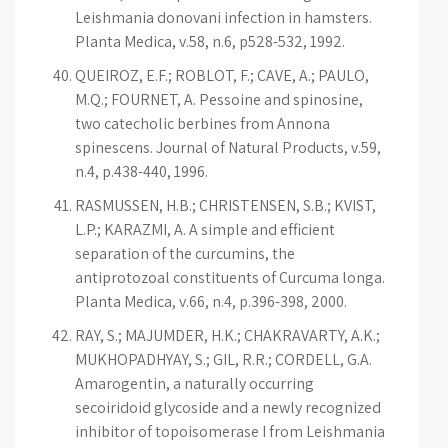
Leishmania donovani infection in hamsters.
Planta Medica, v.58, n.6, p528-532, 1992.
QUEIROZ, E.F.; ROBLOT, F.; CAVE, A.; PAULO,
M.Q.; FOURNET, A. Pessoine and spinosine,
two catecholic berbines from Annona
spinescens. Journal of Natural Products, v.59,
n.4, p.438-440, 1996.
RASMUSSEN, H.B.; CHRISTENSEN, S.B.; KVIST,
L.P.; KARAZMI, A. A simple and efficient
separation of the curcumins, the
antiprotozoal constituents of Curcuma longa.
Planta Medica, v.66, n.4, p.396-398, 2000.
RAY, S.; MAJUMDER, H.K.; CHAKRAVARTY, A.K.;
MUKHOPADHYAY, S.; GIL, R.R.; CORDELL, G.A.
Amarogentin, a naturally occurring
secoiridoid glycoside and a newly recognized
inhibitor of topoisomerase I from Leishmania