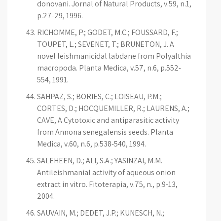
donovani. Jornal of Natural Products, v.59, n.1,
p.27-29, 1996.
RICHOMME, P.; GODET, M.C.; FOUSSARD, F.;
TOUPET, L.; SEVENET, T.; BRUNETON, J. A
novel leishmanicidal labdane from Polyalthia
macropoda. Planta Medica, v.57, n.6, p.552-
554, 1991.
SAHPAZ, S.; BORIES, C.; LOISEAU, P.M.;
CORTES, D.; HOCQUEMILLER, R.; LAURENS, A.;
CAVE, A Cytotoxic and antiparasitic activity
from Annona senegalensis seeds. Planta
Medica, v.60, n.6, p.538-540, 1994.
SALEHEEN, D.; ALI, S.A.; YASINZAI, M.M.
Antileishmanial activity of aqueous onion
extract in vitro. Fitoterapia, v.75, n., p.9-13,
2004.
SAUVAIN, M.; DEDET, J.P.; KUNESCH, N.;