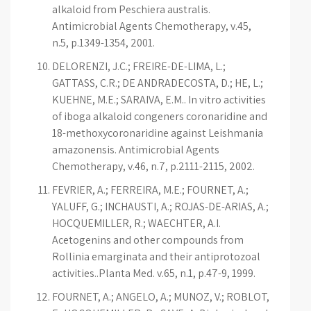
alkaloid from Peschiera australis.
Antimicrobial Agents Chemotherapy, v.45,
n.5, p.1349-1354, 2001.
DELORENZI, J.C.; FREIRE-DE-LIMA, L.;
GATTASS, C.R.; DE ANDRADECOSTA, D.; HE, L.;
KUEHNE, M.E.; SARAIVA, E.M.. In vitro activities
of iboga alkaloid congeners coronaridine and
18-methoxycoronaridine against Leishmania
amazonensis. Antimicrobial Agents
Chemotherapy, v.46, n.7, p.2111-2115, 2002.
FEVRIER, A.; FERREIRA, M.E.; FOURNET, A.;
YALUFF, G.; INCHAUSTI, A.; ROJAS-DE-ARIAS, A.;
HOCQUEMILLER, R.; WAECHTER, A.I.
Acetogenins and other compounds from
Rollinia emarginata and their antiprotozoal
activities..Planta Med. v.65, n.1, p.47-9, 1999.
FOURNET, A.; ANGELO, A.; MUNOZ, V.; ROBLOT,