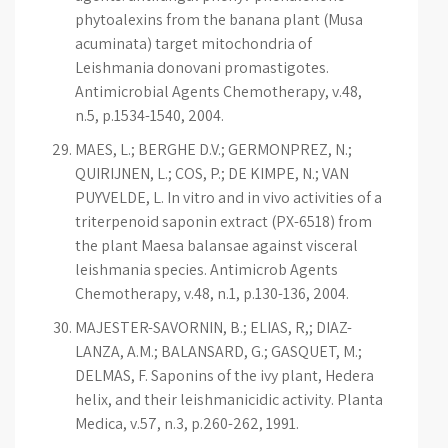
phytoalexins from the banana plant (Musa
acuminata) target mitochondria of
Leishmania donovani promastigotes.
Antimicrobial Agents Chemotherapy, v.48,
n.5, p.1534-1540, 2004.
MAES, L.; BERGHE D.V.; GERMONPREZ, N.;
QUIRIJNEN, L.; COS, P.; DE KIMPE, N.; VAN
PUYVELDE, L. In vitro and in vivo activities of a
triterpenoid saponin extract (PX-6518) from
the plant Maesa balansae against visceral
leishmania species. Antimicrob Agents
Chemotherapy, v.48, n.1, p.130-136, 2004.
MAJESTER-SAVORNIN, B.; ELIAS, R,; DIAZ-
LANZA, A.M.; BALANSARD, G.; GASQUET, M.;
DELMAS, F. Saponins of the ivy plant, Hedera
helix, and their leishmanicidic activity. Planta
Medica, v.57, n.3, p.260-262, 1991.