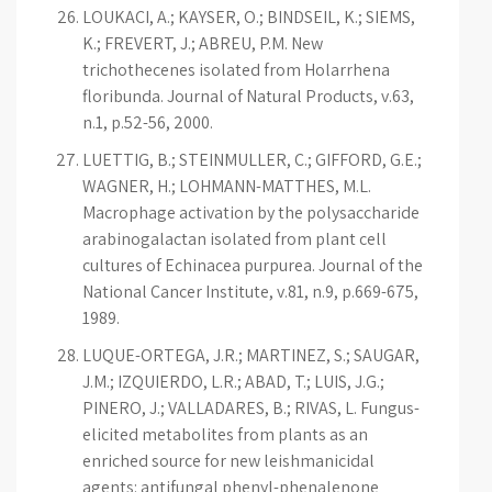
LOUKACI, A.; KAYSER, O.; BINDSEIL, K.; SIEMS,
K.; FREVERT, J.; ABREU, P.M. New
trichothecenes isolated from Holarrhena
floribunda. Journal of Natural Products, v.63,
n.1, p.52-56, 2000.
LUETTIG, B.; STEINMULLER, C.; GIFFORD, G.E.;
WAGNER, H.; LOHMANN-MATTHES, M.L.
Macrophage activation by the polysaccharide
arabinogalactan isolated from plant cell
cultures of Echinacea purpurea. Journal of the
National Cancer Institute, v.81, n.9, p.669-675,
1989.
LUQUE-ORTEGA, J.R.; MARTINEZ, S.; SAUGAR,
J.M.; IZQUIERDO, L.R.; ABAD, T.; LUIS, J.G.;
PINERO, J.; VALLADARES, B.; RIVAS, L. Fungus-
elicited metabolites from plants as an
enriched source for new leishmanicidal
agents: antifungal phenyl-phenalenone