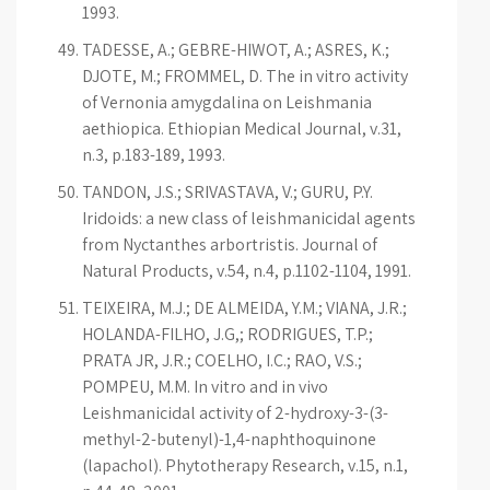
1993.
TADESSE, A.; GEBRE-HIWOT, A.; ASRES, K.;
DJOTE, M.; FROMMEL, D. The in vitro activity
of Vernonia amygdalina on Leishmania
aethiopica. Ethiopian Medical Journal, v.31,
n.3, p.183-189, 1993.
TANDON, J.S.; SRIVASTAVA, V.; GURU, P.Y.
Iridoids: a new class of leishmanicidal agents
from Nyctanthes arbortristis. Journal of
Natural Products, v.54, n.4, p.1102-1104, 1991.
TEIXEIRA, M.J.; DE ALMEIDA, Y.M.; VIANA, J.R.;
HOLANDA-FILHO, J.G,; RODRIGUES, T.P.;
PRATA JR, J.R.; COELHO, I.C.; RAO, V.S.;
POMPEU, M.M. In vitro and in vivo
Leishmanicidal activity of 2-hydroxy-3-(3-
methyl-2-butenyl)-1,4-naphthoquinone
(lapachol). Phytotherapy Research, v.15, n.1,