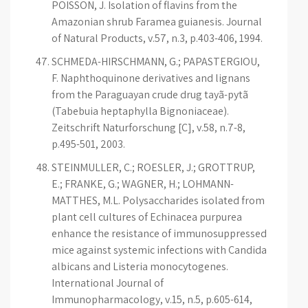
POISSON, J. Isolation of flavins from the
Amazonian shrub Faramea guianesis. Journal
of Natural Products, v.57, n.3, p.403-406, 1994.
SCHMEDA-HIRSCHMANN, G.; PAPASTERGIOU,
F. Naphthoquinone derivatives and lignans
from the Paraguayan crude drug tayã-pytã
(Tabebuia heptaphylla Bignoniaceae).
Zeitschrift Naturforschung [C], v.58, n.7-8,
p.495-501, 2003.
STEINMULLER, C.; ROESLER, J.; GROTTRUP,
E.; FRANKE, G.; WAGNER, H.; LOHMANN-
MATTHES, M.L. Polysaccharides isolated from
plant cell cultures of Echinacea purpurea
enhance the resistance of immunosuppressed
mice against systemic infections with Candida
albicans and Listeria monocytogenes.
International Journal of
Immunopharmacology, v.15, n.5, p.605-614,