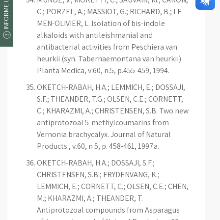
INFORME UM ERRO
C.; PORZEL, A.; MASSIOT, G.; RICHARD, B.; LE
MEN-OLIVIER, L. Isolation of bis-indole
alkaloids with antileishmanial and
antibacterial activities from Peschiera van
heurkii (syn. Tabernaemontana van heurkii).
Planta Medica, v.60, n.5, p.455-459, 1994.
OKETCH-RABAH, H.A.; LEMMICH, E.; DOSSAJI,
S.F.; THEANDER, T.G.; OLSEN, C.E.; CORNETT,
C.; KHARAZMI, A.; CHRISTENSEN, S.B. Two new
antiprotozoal 5-methylcoumarins from
Vernonia brachycalyx. Journal of Natural
Products , v.60, n 5, p. 458-461, 1997a.
OKETCH-RABAH, H.A.; DOSSAJI, S.F.;
CHRISTENSEN, S.B.; FRYDENVANG, K.;
LEMMICH, E.; CORNETT, C.; OLSEN, C.E.; CHEN,
M.; KHARAZMI, A.; THEANDER, T.
Antiprotozoal compounds from Asparagus