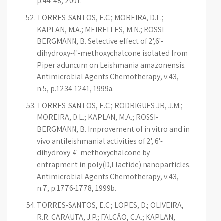
p.44-48, 2001.
TORRES-SANTOS, E.C.; MOREIRA, D.L.;
KAPLAN, M.A.; MEIRELLES, M.N.; ROSSI-
BERGMANN, B. Selective effect of 2',6'-
dihydroxy-4'-methoxychalcone isolated from
Piper aduncum on Leishmania amazonensis.
Antimicrobial Agents Chemotherapy, v.43,
n.5, p.1234-1241, 1999a.
TORRES-SANTOS, E.C.; RODRIGUES JR, J.M.;
MOREIRA, D.L.; KAPLAN, M.A.; ROSSI-
BERGMANN, B. Improvement of in vitro and in
vivo antileishmanial activities of 2', 6'-
dihydroxy-4'-methoxychalcone by
entrapment in poly(D,Llactide) nanoparticles.
Antimicrobial Agents Chemotherapy, v.43,
n.7, p.1776-1778, 1999b.
TORRES-SANTOS, E.C.; LOPES, D.; OLIVEIRA,
R.R. CARAUTA, J.P.; FALCÂO, C.A.; KAPLAN,