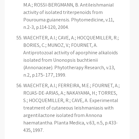
M.A.; ROSSI-BERGMANN, B. Antileishmanial
activity of isolated triterpenoids from
Pourouma guianensis. Phytomedicine, v.11,
n.2-3, p.114-120, 2004.
WAECHTER, A.I.; CAVE, A.; HOCQUEMILLER, R.;
BORIES, C.; MUNOZ, V.; FOURNET, A.
Antiprotozoal activity of aporphine alkaloids
isolated from Unonopsis buchtienii
(Annonaceae). Phytotherapy Research, v.13,
n.2, p.175- 177, 1999.
WAECHTER, A.I.; FERREIRA, M.E.; FOURNET, A.;
ROJAS-DE-ARIAS, A.; NAKAYAMA, H.; TORRES,
S.; HOCQUEMILLER, R.; CAVE, A. Experimental
treatment of cutaneous leishmaniasis with
argentilactone isolated from Annona
haematantha. Planta Medica, v.63, n.5, p.433-
435, 1997.