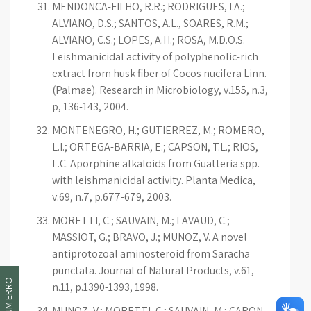
MENDONCA-FILHO, R.R.; RODRIGUES, I.A.;
ALVIANO, D.S.; SANTOS, A.L., SOARES, R.M.;
ALVIANO, C.S.; LOPES, A.H.; ROSA, M.D.O.S.
Leishmanicidal activity of polyphenolic-rich
extract from husk fiber of Cocos nucifera Linn.
(Palmae). Research in Microbiology, v.155, n.3,
p, 136-143, 2004.
MONTENEGRO, H.; GUTIERREZ, M.; ROMERO,
L.I.; ORTEGA-BARRIA, E.; CAPSON, T.L.; RIOS,
L.C. Aporphine alkaloids from Guatteria spp.
with leishmanicidal activity. Planta Medica,
v.69, n.7, p.677-679, 2003.
MORETTI, C.; SAUVAIN, M.; LAVAUD, C.;
MASSIOT, G.; BRAVO, J.; MUNOZ, V. A novel
antiprotozoal aminosteroid from Saracha
punctata. Journal of Natural Products, v.61,
n.11, p.1390-1393, 1998.
MUNOZ, V.; MORETTI, C.; SAUVAIN, M.; CARON,