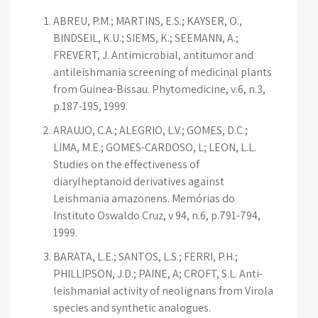
ABREU, P.M.; MARTINS, E.S.; KAYSER, O.,
BINDSEIL, K.U.; SIEMS, K.; SEEMANN, A.;
FREVERT, J. Antimicrobial, antitumor and
antileishmania screening of medicinal plants
from Guinea-Bissau. Phytomedicine, v.6, n.3,
p.187-195, 1999.
ARAUJO, C.A.; ALEGRIO, L.V.; GOMES, D.C.;
LIMA, M.E.; GOMES-CARDOSO, L; LEON, L.L.
Studies on the effectiveness of
diarylheptanoid derivatives against
Leishmania amazonens. Memórias do
Instituto Oswaldo Cruz, v 94, n.6, p.791-794,
1999.
BARATA, L.E.; SANTOS, L.S.; FERRI, P.H.;
PHILLIPSON, J.D.; PAINE, A; CROFT, S.L. Anti-
leishmanial activity of neolignans from Virola
species and synthetic analogues.