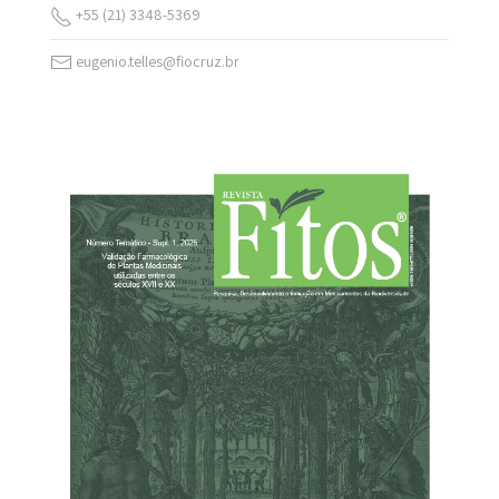
+55 (21) 3348-5369
eugenio.telles@fiocruz.br