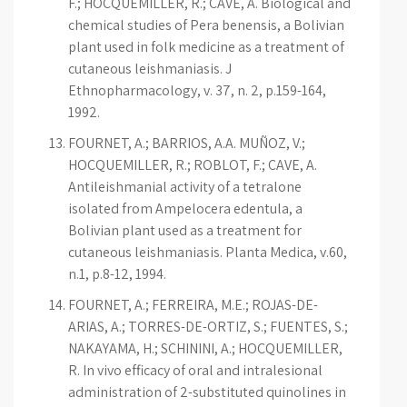
F.; HOCQUEMILLER, R.; CAVE, A. Biological and
chemical studies of Pera benensis, a Bolivian
plant used in folk medicine as a treatment of
cutaneous leishmaniasis. J
Ethnopharmacology, v. 37, n. 2, p.159-164,
1992.
FOURNET, A.; BARRIOS, A.A. MUÑOZ, V.;
HOCQUEMILLER, R.; ROBLOT, F.; CAVE, A.
Antileishmanial activity of a tetralone
isolated from Ampelocera edentula, a
Bolivian plant used as a treatment for
cutaneous leishmaniasis. Planta Medica, v.60,
n.1, p.8-12, 1994.
FOURNET, A.; FERREIRA, M.E.; ROJAS-DE-
ARIAS, A.; TORRES-DE-ORTIZ, S.; FUENTES, S.;
NAKAYAMA, H.; SCHININI, A.; HOCQUEMILLER,
R. In vivo efficacy of oral and intralesional
administration of 2-substituted quinolines in