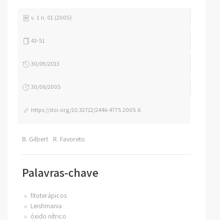
v. 1 n. 01 (2005)
43-51
30/09/2013
30/06/2005
https://doi.org/10.32712/2446-4775.2005.6
B. Gilbert
R. Favoreto
Palavras-chave
fitoterápicos
Leishmania
óxido nítrico