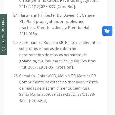
on oat yield indicators. Rev Bras Eng Agr Amb.
2017; 21(12):828-833. [CrossRef].
Hartmann HT, Kester DE, Davies RT, Geneve
INFORME UM ERRO
RL. Plant propagation: principles and
practices. 8ª ed. New Jersey: Prentice Hall,
2011. 915p.
Zietemann C, Roberto SR. Efeito de diferentes
substratos e épocas de coleta no
enraizamento de estacas herbáceas de
goiabeira, cvs. Paluma e Século XXI. Rev Bras
Frut. 2007; 29:31-36. [CrossRef].
Carvalho Júnior WGO, Melo MTP, Martins ER.
Comprimento da estaca no desenvolvimento
de mudas de alecrim pimenta. Cien Rural.
Santa Maria. 2009; 39:2199-2202. ISSN: 1678-
4596. [CrossRef].