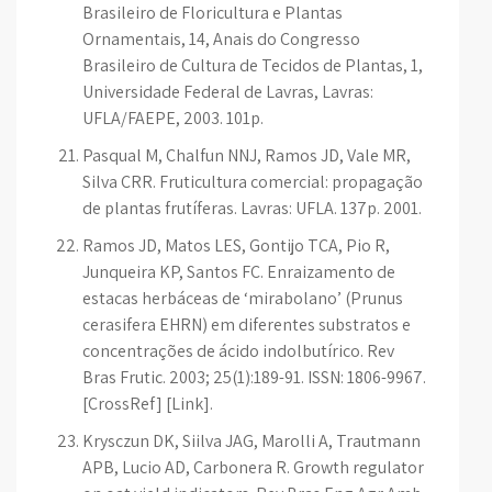
Brasileiro de Floricultura e Plantas
Ornamentais, 14, Anais do Congresso
Brasileiro de Cultura de Tecidos de Plantas, 1,
Universidade Federal de Lavras, Lavras:
UFLA/FAEPE, 2003. 101p.
Pasqual M, Chalfun NNJ, Ramos JD, Vale MR,
Silva CRR. Fruticultura comercial: propagação
de plantas frutíferas. Lavras: UFLA. 137p. 2001.
Ramos JD, Matos LES, Gontijo TCA, Pio R,
Junqueira KP, Santos FC. Enraizamento de
estacas herbáceas de ‘mirabolano’ (Prunus
cerasifera EHRN) em diferentes substratos e
concentrações de ácido indolbutírico. Rev
Bras Frutic. 2003; 25(1):189-91. ISSN: 1806-9967.
[CrossRef] [Link].
Krysczun DK, Siilva JAG, Marolli A, Trautmann
APB, Lucio AD, Carbonera R. Growth regulator