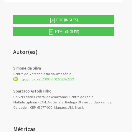
PDF (INGLÊS)
HTML (INGLÊS)
Autor(es)
Simone da Silva
Centro de Biotecnologia da Amazônia
http://orcid.org/0000-0002-1818-283X
Spartaco Astolfi Filho
Universidade Federal do Amazonas, Centro de Apoio
Multidisciplinar - CAM. Av. General Rodrigo Otávio Jordão Ramos,
Coroado I, CEP: 69077-000, Manaus, AM, Brasil.
Métricas