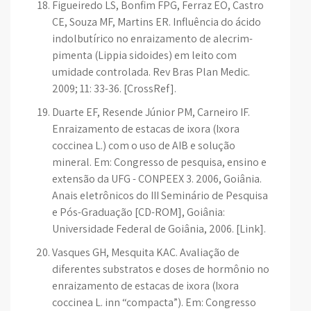
Figueiredo LS, Bonfim FPG, Ferraz EO, Castro
CE, Souza MF, Martins ER. Influência do ácido
indolbutírico no enraizamento de alecrim-
pimenta (Lippia sidoides) em leito com
umidade controlada. Rev Bras Plan Medic.
2009; 11: 33-36. [CrossRef].
Duarte EF, Resende Júnior PM, Carneiro IF.
Enraizamento de estacas de ixora (Ixora
coccinea L.) com o uso de AIB e solução
mineral. Em: Congresso de pesquisa, ensino e
extensão da UFG - CONPEEX 3. 2006, Goiânia.
Anais eletrônicos do III Seminário de Pesquisa
e Pós-Graduação [CD-ROM], Goiânia:
Universidade Federal de Goiânia, 2006. [Link].
Vasques GH, Mesquita KAC. Avaliação de
diferentes substratos e doses de hormônio no
enraizamento de estacas de ixora (Ixora
coccinea L. inn “compacta”). Em: Congresso