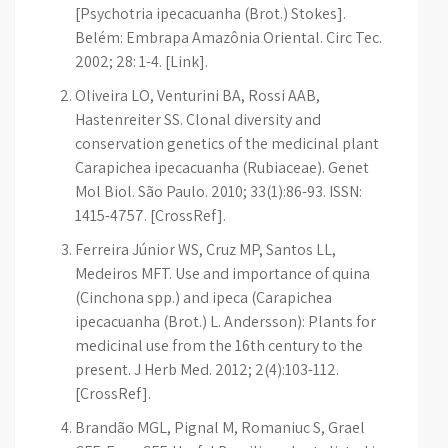
[Psychotria ipecacuanha (Brot.) Stokes].
Belém: Embrapa Amazônia Oriental. Circ Tec.
2002; 28: 1-4. [Link].
Oliveira LO, Venturini BA, Rossi AAB,
Hastenreiter SS. Clonal diversity and
conservation genetics of the medicinal plant
Carapichea ipecacuanha (Rubiaceae). Genet
Mol Biol. São Paulo. 2010; 33(1):86-93. ISSN:
1415-4757. [CrossRef].
Ferreira Júnior WS, Cruz MP, Santos LL,
Medeiros MFT. Use and importance of quina
(Cinchona spp.) and ipeca (Carapichea
ipecacuanha (Brot.) L. Andersson): Plants for
medicinal use from the 16th century to the
present. J Herb Med. 2012; 2(4):103-112.
[CrossRef].
Brandão MGL, Pignal M, Romaniuc S, Grael