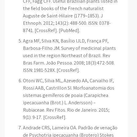
CFF, Fagg CFF. Useful Brazilian plants listed in
the field books of the French naturalist
Auguste de Saint-Hilaire (1779–1853). J
Ethnoph. 2012; 143(2): 488-500. ISSN: 0378-
8741. [CrossRef]. [PubMed].
Agra MF, Silva KN, Basílio IJLD, França PF,
Barbosa-Filho JM. Survey of medicinal plants
used in the region Northeast of Brazil. Rev
Bras Farm. João Pessoa. 2008; 18(3):472-508.
ISSN: 1981-528X. [CrossRef].
Otoni WC, Silva ML, Azevedo AA, Carvalho IF,
Rossi AAB, Castrillon SI. Morfoanatomia dos
sistemas gemíferos de poaia (Carapichea
ipecacuanha (Brot.) L. Andersson) –
Rubiaceae. Rev Fitos. Rio de Janeiro. 2015;
9(1): 9-17. [CrossRef].
Andrade CRS, Lameira OA. Padrão de venação
de Psychotria ipecacuanha (Brotero) Stokes