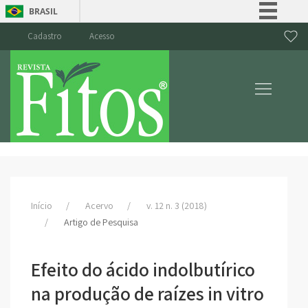
BRASIL
Simplifique!
Cadastro
Acesso
Comunica BR
Participe
Acesso à informação
Legislação
Canais
Início
Acervo
v. 12 n. 3 (2018)
Artigo de Pesquisa
Efeito do ácido indolbutírico
na produção de raízes in vitro