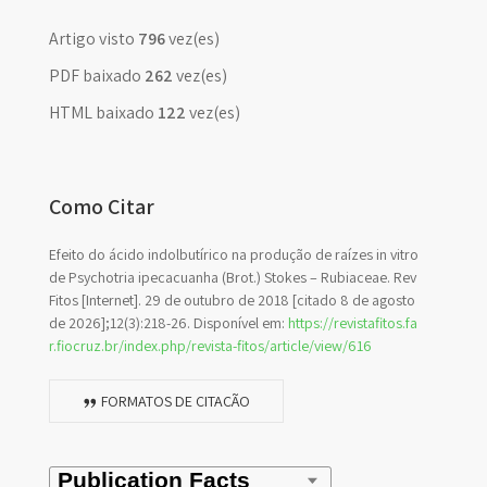
Artigo visto
796
vez(es)
PDF baixado
262
vez(es)
HTML baixado
122
vez(es)
Como Citar
Efeito do ácido indolbutírico na produção de raízes in vitro
de Psychotria ipecacuanha (Brot.) Stokes – Rubiaceae. Rev
Fitos [Internet]. 29 de outubro de 2018 [citado 8 de agosto
de 2026];12(3):218-26. Disponível em:
https://revistafitos.fa
r.fiocruz.br/index.php/revista-fitos/article/view/616
FORMATOS DE CITAÇÃO