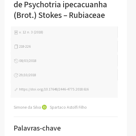
de Psychotria ipecacuanha
(Brot.) Stokes – Rubiaceae
v. 12 n. 3 (2018)
218-226
08/03/2018
29/10/2018
https://doi.org/10.17648/2446-4775.2018.616
Simone da Silva
Spartaco Astolfi Filho
Palavras-chave