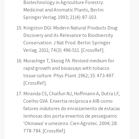
Biotechnology in Agriculture Forestry:
Medicinal and Aromatic Plants, Berlin:
Springer Verlag. 1993; 21(4): 87-103.
Kingston DGI. Modern Natural Products Drug
Discovery and its Relevance to Biodiversity
Conservation. J Nat Prod. Berlin: Springer
Verlag. 2011; 74(3): 496-511. [CrossRef].
Murashige T, Skoog FA. Revised medium for
rapid growth and bioassays with tobacco
tissue culture. Phys Plant. 1962; 15: 473-497.
[CrossRef].
Miranda CS, Chalfun NJ, Hoffmann A, Dutra LF,
Coelho GVA. Enxertia recíproca e AIB como
fatores indutores do enraizamento de estacas
lenhosas dos porta-enxertos de pessegueiro
‘Okinawa’ e umezeiro. Cien Agrotec. 2004; 28:
778-784. [CrossRef].