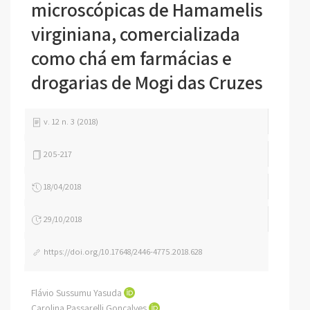
microscópicas de Hamamelis
virginiana, comercializada
como chá em farmácias e
drogarias de Mogi das Cruzes
v. 12 n. 3 (2018)
205-217
18/04/2018
29/10/2018
https://doi.org/10.17648/2446-4775.2018.628
Flávio Sussumu Yasuda
Carolina Passarelli Gonçalves