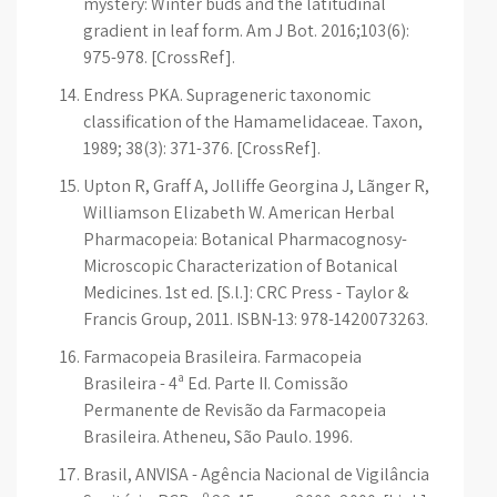
mystery: Winter buds and the latitudinal
gradient in leaf form. Am J Bot. 2016;103(6):
975-978. [CrossRef].
Endress PKA. Suprageneric taxonomic
classification of the Hamamelidaceae. Taxon,
1989; 38(3): 371-376. [CrossRef].
Upton R, Graff A, Jolliffe Georgina J, Lãnger R,
Williamson Elizabeth W. American Herbal
Pharmacopeia: Botanical Pharmacognosy-
Microscopic Characterization of Botanical
Medicines. 1st ed. [S.l.]: CRC Press - Taylor &
Francis Group, 2011. ISBN-13: 978-1420073263.
Farmacopeia Brasileira. Farmacopeia
Brasileira - 4ª Ed. Parte II. Comissão
Permanente de Revisão da Farmacopeia
Brasileira. Atheneu, São Paulo. 1996.
Brasil, ANVISA - Agência Nacional de Vigilância