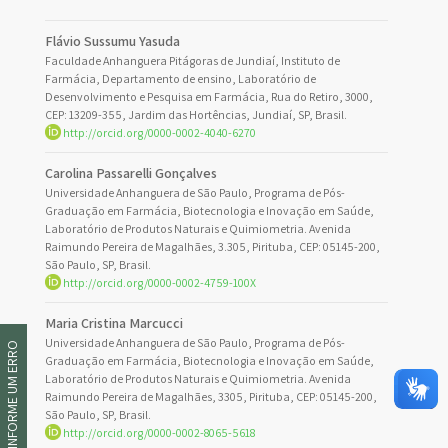
Flávio Sussumu Yasuda
Faculdade Anhanguera Pitágoras de Jundiaí, Instituto de
Farmácia, Departamento de ensino, Laboratório de
Desenvolvimento e Pesquisa em Farmácia, Rua do Retiro, 3000,
CEP: 13209-355, Jardim das Hortências, Jundiaí, SP, Brasil.
http://orcid.org/0000-0002-4040-6270
Carolina Passarelli Gonçalves
Universidade Anhanguera de São Paulo, Programa de Pós-
Graduação em Farmácia, Biotecnologia e Inovação em Saúde,
Laboratório de Produtos Naturais e Quimiometria. Avenida
Raimundo Pereira de Magalhães, 3.305, Pirituba, CEP: 05145-200,
São Paulo, SP, Brasil.
http://orcid.org/0000-0002-4759-100X
Maria Cristina Marcucci
Universidade Anhanguera de São Paulo, Programa de Pós-
INFORME UM ERRO
Graduação em Farmácia, Biotecnologia e Inovação em Saúde,
Laboratório de Produtos Naturais e Quimiometria. Avenida
Raimundo Pereira de Magalhães, 3305, Pirituba, CEP: 05145-200,
São Paulo, SP, Brasil.
http://orcid.org/0000-0002-8065-5618