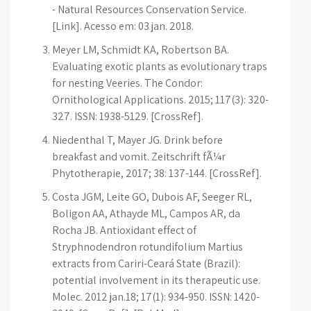
- Natural Resources Conservation Service.
[Link]. Acesso em: 03 jan. 2018.
Meyer LM, Schmidt KA, Robertson BA.
Evaluating exotic plants as evolutionary traps
for nesting Veeries. The Condor:
Ornithological Applications. 2015; 117(3): 320-
327. ISSN: 1938-5129. [CrossRef].
Niedenthal T, Mayer JG. Drink before
breakfast and vomit. Zeitschrift fÃ¼r
Phytotherapie, 2017; 38: 137-144. [CrossRef].
Costa JGM, Leite GO, Dubois AF, Seeger RL,
Boligon AA, Athayde ML, Campos AR, da
Rocha JB. Antioxidant effect of
Stryphnodendron rotundifolium Martius
extracts from Cariri-Ceará State (Brazil):
potential involvement in its therapeutic use.
Molec. 2012 jan.18; 17(1): 934-950. ISSN: 1420-