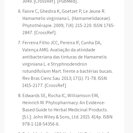
3049. [CrossRef]. [PubMed].
Faivre C, Ghedira K, Goetzet P, Le Jeune R.
Hamamelis virginiana L. (Hamamelidaceae).
Phytothérapie. 2009; 7(4): 215-220. ISSN: 1765-
2847. [CrossRef].
Ferreira Filho JCC, Pereira IF, Cunha DA,
Valença AMG. Avaliação da atividade
antibacteriana das tinturas de Hamamelis
virginiana L. e Stryphnodendron
rotundifolium Mart. frente a bactérias bucais.
Rev Bras Cienc Sau. 2013; 17(1): 71-78. ISSN:
1415-2177. [CrossRef].
Edwards SE, Rocha IC, Williamson EM,
Heinrich M. Phytopharmacy: An Evidence-
Based Guide to Herbal Medicinal Products.
[S.l.]: John Wiley & Sons, Ltd. 2015. 414p. ISBN:
978-1-118-54356-6.