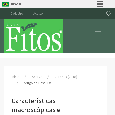
BRASIL
Simplifique!
Cadastro
Acesso
Comunica BR
Participe
Acesso à informação
Legislação
Canais
Início
Acervo
v. 12 n. 3 (2018)
Artigo de Pesquisa
Características
macroscópicas e