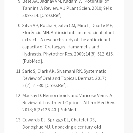
Bele AA, Jadhav VM, Kadam VJ. Potential of
Tannins: A Review. A J PLant Scien. 2010; 9(4):
209-214. [CrossRef].
Silva AP, Rocha R, Silva CM, Mira L, Duarte MF,
Florêncio MH. Antioxidants in medicinal plant
extracts. A research study of the antioxidant
capacity of Crataegus, Hamamelis and
Hydrastis. Phytother Res. 2000; 14(8): 612-616.
[PubMed].
Saric S, Clark AK, Sivamani RK. Systematic
Review of Oral and Topical. Dermat. 2017;
2(2): 21-30. [CrossRef].
Mackay D. Hemorrhoids and Varicose Veins: A
Review of Treatment Options. Altern Med Rev.
2018; 6(2):126-40. [PubMed].
Edwards EJ, Spriggs EL, Chatelet DS,
Donoghue MJ. Unpacking a century-old