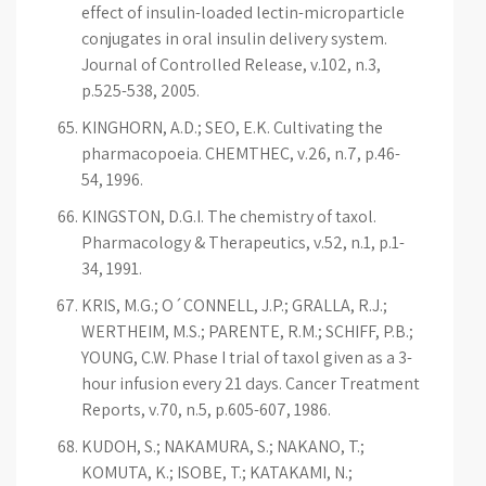
effect of insulin-loaded lectin-microparticle
conjugates in oral insulin delivery system.
Journal of Controlled Release, v.102, n.3,
p.525-538, 2005.
KINGHORN, A.D.; SEO, E.K. Cultivating the
pharmacopoeia. CHEMTHEC, v.26, n.7, p.46-
54, 1996.
KINGSTON, D.G.I. The chemistry of taxol.
Pharmacology & Therapeutics, v.52, n.1, p.1-
34, 1991.
KRIS, M.G.; O´CONNELL, J.P.; GRALLA, R.J.;
WERTHEIM, M.S.; PARENTE, R.M.; SCHIFF, P.B.;
YOUNG, C.W. Phase I trial of taxol given as a 3-
hour infusion every 21 days. Cancer Treatment
Reports, v.70, n.5, p.605-607, 1986.
KUDOH, S.; NAKAMURA, S.; NAKANO, T.;
KOMUTA, K.; ISOBE, T.; KATAKAMI, N.;