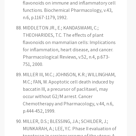
flavonoids on immune and inflammatory cell
functions. Biochemical Pharmacology, v.43,
n.6, p.1167-1179, 1992.
MIDDLETON JR., E.; KANDASWAMI, C.;
THEOHARIDES, T.C. The effects of plant
flavonoids on mammalian cells: Implications
for inflammation, heart disease, and cancer.
Pharmacological Reviews, v.52, n.4, p.673-
751, 2000.
MILLER III, M.C.; JOHNSON, K.R.; WILLINGHAM,
M.C.; FAN, W. Apoptotic cell death induced by
baccatin III, a precursor of paclitaxel, may
occur without G2/M arrest. Cancer
Chemotherapy and Pharmacology, v.44, n.6,
p.444-452, 1999.
MILLER, D.S.; BLESSING, J.A.; SCHILDER, J.;
MUNKARAH, A.; LEE, Y.C. Phase II evaluation of
topotecan in carcinosarcoma of the uterus: A