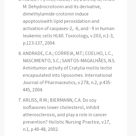
M. Dehydrocrotonin and its derivative,
dimethylamide-crotonin induce
apoptosiswith lipid peroxidation and
activation of caspases-2, -6, and - 9 in human
leukemic cells HL60. Toxicology, v.203, n.1-3,
p.123-137, 2004.
ANDRADE, C.A.; CORREIA, M.T.; COELHO, L.C.,
NASCIMENTO, S.C.; SANTOS-MAGALHÃES, N.S.
Antintumor activity of Cratylia mollis lectin
encapsulated into liposomes. International
Journal of Pharmaceutics, v.278, n.2, p.435-
445, 2004.
ARLISS, R.M.; BIERMANN, C.A. Do soy
isoflavones lower cholesterol, inhibit
atherosclerosis, and play a role in cancer
prevention? Holistic Nursing Practice, v.17,
n.1, p.40-48, 2002.