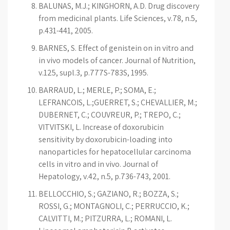
BALUNAS, M.J.; KINGHORN, A.D. Drug discovery
from medicinal plants. Life Sciences, v.78, n.5,
p.431-441, 2005.
BARNES, S. Effect of genistein on in vitro and
in vivo models of cancer. Journal of Nutrition,
v.125, supl.3, p.777S-783S, 1995.
BARRAUD, L.; MERLE, P.; SOMA, E.;
LEFRANÇOIS, L.;GUERRET, S.; CHEVALLIER, M.;
DUBERNET, C.; COUVREUR, P.; TREPO, C.;
VITVITSKI, L. Increase of doxorubicin
sensitivity by doxorubicin-loading into
nanoparticles for hepatocellular carcinoma
cells in vitro and in vivo. Journal of
Hepatology, v.42, n.5, p.736-743, 2001.
BELLOCCHIO, S.; GAZIANO, R.; BOZZA, S.;
ROSSI, G.; MONTAGNOLI, C.; PERRUCCIO, K.;
CALVITTI, M.; PITZURRA, L.; ROMANI, L.