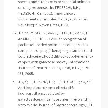
species and strains of experimental animals
on drug responses. In: TEDESCHI, D.H.;
TEDESCHI, R.E. (eds.). Importance of
fundamental principles in drug evaluation.
Nova Iorque: Raven Press, 1968.
JEONG, Y.; SEO, S.; PARK, I.; LEE, H.; KANG, I.;
AKAIKE, T.; CHO, C. Cellular recognition of
paclitaxel-loaded polymeric nanoparticles
composed of poly(ã-benzyl L-glutamate) and
poly(ethylene glycol) diblock copolymer end-
capped with galactose moiety. International
Journal of Pharmaceutics, v.296, n.1-2, p.151-
161, 2005.
JIN, Y.; LI, J.; RONG, L.F.; LI, Y.H.; GUO, L.; XU, S.Y.
Anti-hepatocarcinoma effects of 5-
fluorouracil encapsulated by
galactosylceramide liposomes in vivo and in
vitro. World Journal of Gastroenterology, v.11,