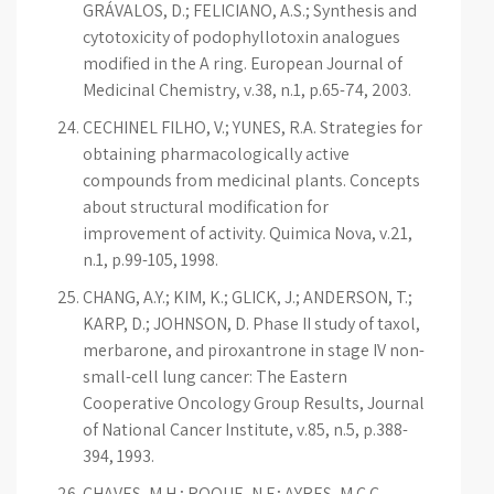
GRÁVALOS, D.; FELICIANO, A.S.; Synthesis and
cytotoxicity of podophyllotoxin analogues
modified in the A ring. European Journal of
Medicinal Chemistry, v.38, n.1, p.65-74, 2003.
CECHINEL FILHO, V.; YUNES, R.A. Strategies for
obtaining pharmacologically active
compounds from medicinal plants. Concepts
about structural modification for
improvement of activity. Quimica Nova, v.21,
n.1, p.99-105, 1998.
CHANG, A.Y.; KIM, K.; GLICK, J.; ANDERSON, T.;
KARP, D.; JOHNSON, D. Phase II study of taxol,
merbarone, and piroxantrone in stage IV non-
small-cell lung cancer: The Eastern
Cooperative Oncology Group Results, Journal
of National Cancer Institute, v.85, n.5, p.388-
394, 1993.
CHAVES, M.H.; ROQUE, N.F.; AYRES, M.C.C.