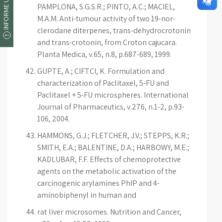
INFORME UM ERRO
PAMPLONA, S.G.S.R.; PINTO, A.C.; MACIEL,
M.A.M. Anti-tumour activity of two 19-nor-
clerodane diterpenes, trans-dehydrocrotonin
and trans-crotonin, from Croton cajucara.
Planta Medica, v.65, n.8, p.687-689, 1999.
GUPTE, A.; CIFTCI, K. Formulation and
characterization of Paclitaxel, 5-FU and
Paclitaxel + 5-FU microspheres. International
Journal of Pharmaceutics, v.276, n.1-2, p.93-
106, 2004.
HAMMONS, G.J.; FLETCHER, J.V.; STEPPS, K.R.;
SMITH, E.A.; BALENTINE, D.A.; HARBOWY, M.E.;
KADLUBAR, F.F. Effects of chemoprotective
agents on the metabolic activation of the
carcinogenic arylamines PhIP and 4-
aminobiphenyl in human and
rat liver microsomes. Nutrition and Cancer,