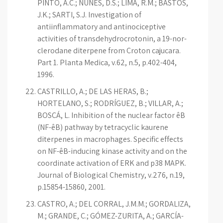
PINTO, A.C.; NUNES, D.S.; LIMA, R.M.; BASTOS,
J.K.; SARTI, S.J. Investigation of
antiinflammatory and antinociceptive
activities of transdehydrocrotonin, a 19-nor-
clerodane diterpene from Croton cajucara.
Part 1. Planta Medica, v.62, n.5, p.402-404,
1996.
CASTRILLO, A.; DE LAS HERAS, B.;
HORTELANO, S.; RODRÍGUEZ, B.; VILLAR, A.;
BOSCÁ, L. Inhibition of the nuclear factor êB
(NF-êB) pathway by tetracyclic kaurene
diterpenes in macrophages. Specific effects
on NF-êB-inducing kinase activity and on the
coordinate activation of ERK and p38 MAPK.
Journal of Biological Chemistry, v.276, n.19,
p.15854-15860, 2001.
CASTRO, A.; DEL CORRAL, J.M.M.; GORDALIZA,
M.; GRANDE, C.; GÓMEZ-ZURITA, A.; GARCÍA-