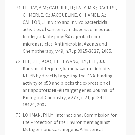
LE-RAY, A.M.; GAUTIER, H.; LATY, M.K.; DACULSI,
G.; MERLE, C.; JACQUELINE, C.; HAMEL, A.;
CAILLON, J. In vitro and in vivo bactericidal
activities of vancomycin dispersed in porous
biodegradable poly(Ã¥-caprolactone)
microparticles. Antimicrobial Agents and
Chemotherapy, v.49, n.7, p.3025-3027, 2005.
LEE, J.H.; KOO, T.H.; HWANG, B.Y.; LEE, J.J.
Kaurane diterpene, kamebakaurin, inhibits
NF-êB by directly targeting the DNA-binding
activity of p50 and blocks the expression of
antiapoptotic NF-êB target genes. Journal of
Biological Chemistry, v.277, n.21, p.18411-
18420, 2002.
LOHMAN, P.H.M. International Commission for
the Protection of the Environment against
Mutagens and Carcinogens: A historical