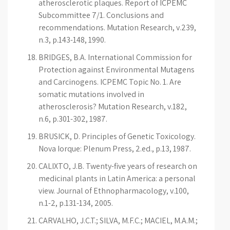
atherosclerotic plaques. Report of ICPEMC
Subcommittee 7/1. Conclusions and
recommendations. Mutation Research, v.239,
n.3, p.143-148, 1990.
BRIDGES, B.A. International Commission for
Protection against Environmental Mutagens
and Carcinogens. ICPEMC Topic No. 1. Are
somatic mutations involved in
atherosclerosis? Mutation Research, v.182,
n.6, p.301-302, 1987.
BRUSICK, D. Principles of Genetic Toxicology.
Nova Iorque: Plenum Press, 2.ed., p.13, 1987.
CALIXTO, J.B. Twenty-five years of research on
medicinal plants in Latin America: a personal
view. Journal of Ethnopharmacology, v.100,
n.1-2, p.131-134, 2005.
CARVALHO, J.C.T.; SILVA, M.F.C.; MACIEL, M.A.M.;