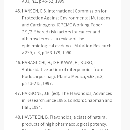
v.33, n.1, p.46-52, 1999.
HANSEN, E.S. International Commission for
Protection Against Environmental Mutagens
and Carcinogens. ICPEMC Working Paper
7/1/2. Shared risk factors for cancer and
atherosclerosis - a review of the
epidemiological evidence. Mutation Research,
v.239, n.3, p.163-179, 1990.
HARAGUCHI, H.; ISHIKAWA, H.; KUBO, I.
Antioxidative action of diterpenoids from
Podocarpus nagi. Planta Medica, v.63, n.3,
p.213-215, 1997.
HARBONE, J.B. (ed). The Flavonoids, Advances
in Research Since 1986. London: Chapman and
Hall, 1994.
HAVSTEEN, B. Flavonoids, a class of natural
products of high pharmacological potency.