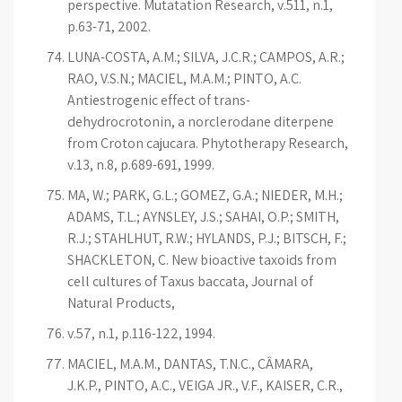
perspective. Mutatation Research, v.511, n.1,
p.63-71, 2002.
LUNA-COSTA, A.M.; SILVA, J.C.R.; CAMPOS, A.R.;
RAO, V.S.N.; MACIEL, M.A.M.; PINTO, A.C.
Antiestrogenic effect of trans-
dehydrocrotonin, a norclerodane diterpene
from Croton cajucara. Phytotherapy Research,
v.13, n.8, p.689-691, 1999.
MA, W.; PARK, G.L.; GOMEZ, G.A.; NIEDER, M.H.;
ADAMS, T.L.; AYNSLEY, J.S.; SAHAI, O.P.; SMITH,
R.J.; STAHLHUT, R.W.; HYLANDS, P.J.; BITSCH, F.;
SHACKLETON, C. New bioactive taxoids from
cell cultures of Taxus baccata, Journal of
Natural Products,
v.57, n.1, p.116-122, 1994.
MACIEL, M.A.M., DANTAS, T.N.C., CÂMARA,
J.K.P., PINTO, A.C., VEIGA JR., V.F., KAISER, C.R.,