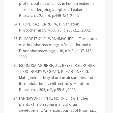
protein, but not of bcl-2, in human leukemia
T-cells undergoing apoptosis. Leukemia
Research, v.25, n.6, p.449-454, 2001.
DIXON, R.A.; FERREIRA, D. Genistein.
Phytochemistry, v.60, n.3, p.205-211, 2002.
ELISABETSKY, E.; WANNMACHER, L. The status
of ethnopharmacology in Brazil. Journal of
Ethnopharmacology, v.38, n.2-3, p.137-143,
1993.
ESPINOSA-AGUIRRE, J.J.; REYES, R.E.; RUBIO,
J.; OSTROSKY-WEGMAN, P.; MARTINEZ, G.
Mutagenic activity of urban air samples and
its modulation by chili extracts. Mutation
Research, v.303, n.2, p.55-61, 1993.
FARNSWORTH, N.R.; MORRIS, R.W. Higher
plants - the sleeping giant of drug
development. American Journal of Pharmacy,