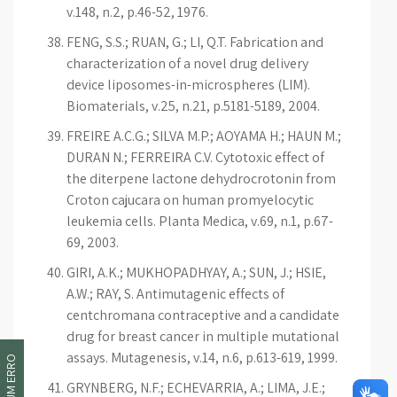
v.148, n.2, p.46-52, 1976.
FENG, S.S.; RUAN, G.; LI, Q.T. Fabrication and
characterization of a novel drug delivery
device liposomes-in-microspheres (LIM).
Biomaterials, v.25, n.21, p.5181-5189, 2004.
FREIRE A.C.G.; SILVA M.P.; AOYAMA H.; HAUN M.;
DURAN N.; FERREIRA C.V. Cytotoxic effect of
the diterpene lactone dehydrocrotonin from
Croton cajucara on human promyelocytic
leukemia cells. Planta Medica, v.69, n.1, p.67-
69, 2003.
GIRI, A.K.; MUKHOPADHYAY, A.; SUN, J.; HSIE,
A.W.; RAY, S. Antimutagenic effects of
centchromana contraceptive and a candidate
drug for breast cancer in multiple mutational
assays. Mutagenesis, v.14, n.6, p.613-619, 1999.
GRYNBERG, N.F.; ECHEVARRIA, A.; LIMA, J.E.;