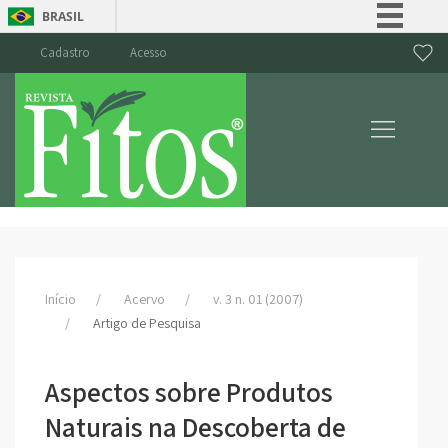
BRASIL
Simplifique!
Cadastro
Acesso
Comunica BR
Participe
Acesso à informação
Legislação
Canais
Início
Acervo
v. 3 n. 01 (2007)
Artigo de Pesquisa
Aspectos sobre Produtos
Naturais na Descoberta de