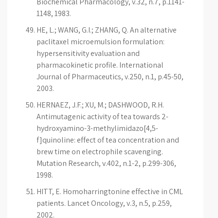
Biochemical Pharmacology, v.32, n.7, p.1141-
1148, 1983.
HE, L.; WANG, G.I.; ZHANG, Q. An alternative
paclitaxel microemulsion formulation:
hypersensitivity evaluation and
pharmacokinetic profile. International
Journal of Pharmaceutics, v.250, n.1, p.45-50,
2003.
HERNAEZ, J.F.; XU, M.; DASHWOOD, R.H.
Antimutagenic activity of tea towards 2-
hydroxyamino-3-methylimidazo[4,5-
f]quinoline: effect of tea concentration and
brew time on electrophile scavenging.
Mutation Research, v.402, n.1-2, p.299-306,
1998.
HITT, E. Homoharringtonine effective in CML
patients. Lancet Oncology, v.3, n.5, p.259,
2002.