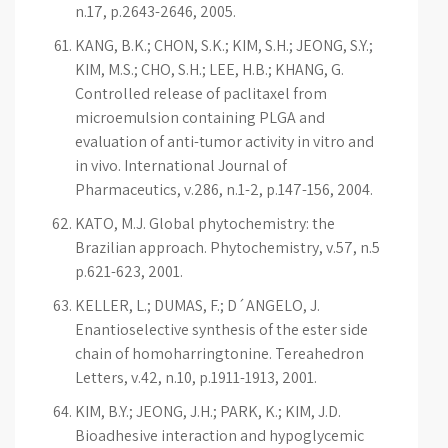
n.17, p.2643-2646, 2005.
KANG, B.K.; CHON, S.K.; KIM, S.H.; JEONG, S.Y.;
KIM, M.S.; CHO, S.H.; LEE, H.B.; KHANG, G.
Controlled release of paclitaxel from
microemulsion containing PLGA and
evaluation of anti-tumor activity in vitro and
in vivo. International Journal of
Pharmaceutics, v.286, n.1-2, p.147-156, 2004.
KATO, M.J. Global phytochemistry: the
Brazilian approach. Phytochemistry, v.57, n.5
p.621-623, 2001.
KELLER, L.; DUMAS, F.; D´ANGELO, J.
Enantioselective synthesis of the ester side
chain of homoharringtonine. Tereahedron
Letters, v.42, n.10, p.1911-1913, 2001.
KIM, B.Y.; JEONG, J.H.; PARK, K.; KIM, J.D.
Bioadhesive interaction and hypoglycemic