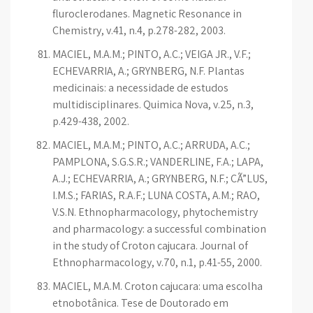
fluroclerodanes. Magnetic Resonance in
Chemistry, v.41, n.4, p.278-282, 2003.
MACIEL, M.A.M.; PINTO, A.C.; VEIGA JR., V.F.;
ECHEVARRIA, A.; GRYNBERG, N.F. Plantas
medicinais: a necessidade de estudos
multidisciplinares. Quimica Nova, v.25, n.3,
p.429-438, 2002.
MACIEL, M.A.M.; PINTO, A.C.; ARRUDA, A.C.;
PAMPLONA, S.G.S.R.; VANDERLINE, F.A.; LAPA,
A.J.; ECHEVARRIA, A.; GRYNBERG, N.F.; CÃ”LUS,
I.M.S.; FARIAS, R.A.F.; LUNA COSTA, A.M.; RAO,
V.S.N. Ethnopharmacology, phytochemistry
and pharmacology: a successful combination
in the study of Croton cajucara. Journal of
Ethnopharmacology, v.70, n.1, p.41-55, 2000.
MACIEL, M.A.M. Croton cajucara: uma escolha
etnobotânica. Tese de Doutorado em