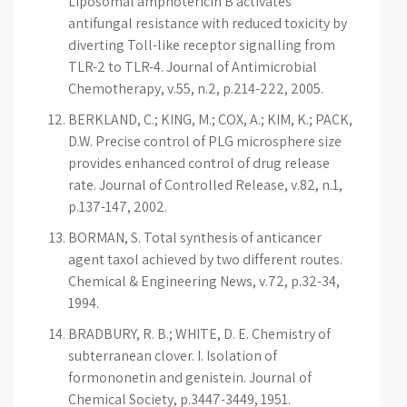
Liposomal amphotericin B activates
antifungal resistance with reduced toxicity by
diverting Toll-like receptor signalling from
TLR-2 to TLR-4. Journal of Antimicrobial
Chemotherapy, v.55, n.2, p.214-222, 2005.
BERKLAND, C.; KING, M.; COX, A.; KIM, K.; PACK,
D.W. Precise control of PLG microsphere size
provides enhanced control of drug release
rate. Journal of Controlled Release, v.82, n.1,
p.137-147, 2002.
BORMAN, S. Total synthesis of anticancer
agent taxol achieved by two different routes.
Chemical & Engineering News, v.72, p.32-34,
1994.
BRADBURY, R. B.; WHITE, D. E. Chemistry of
subterranean clover. I. Isolation of
formononetin and genistein. Journal of
Chemical Society, p.3447-3449, 1951.