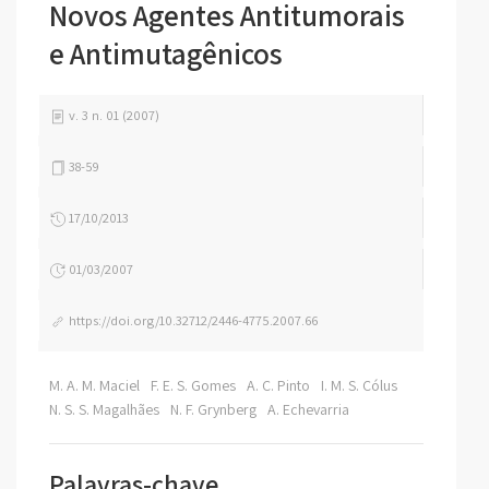
Novos Agentes Antitumorais
e Antimutagênicos
v. 3 n. 01 (2007)
38-59
17/10/2013
01/03/2007
https://doi.org/10.32712/2446-4775.2007.66
M. A. M. Maciel
F. E. S. Gomes
A. C. Pinto
I. M. S. Cólus
N. S. S. Magalhães
N. F. Grynberg
A. Echevarria
Palavras-chave