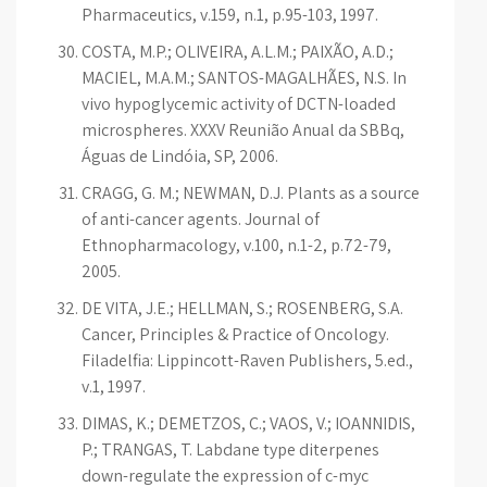
Pharmaceutics, v.159, n.1, p.95-103, 1997.
COSTA, M.P.; OLIVEIRA, A.L.M.; PAIXÃO, A.D.;
MACIEL, M.A.M.; SANTOS-MAGALHÃES, N.S. In
vivo hypoglycemic activity of DCTN-loaded
microspheres. XXXV Reunião Anual da SBBq,
Águas de Lindóia, SP, 2006.
CRAGG, G. M.; NEWMAN, D.J. Plants as a source
of anti-cancer agents. Journal of
Ethnopharmacology, v.100, n.1-2, p.72-79,
2005.
DE VITA, J.E.; HELLMAN, S.; ROSENBERG, S.A.
Cancer, Principles & Practice of Oncology.
Filadelfia: Lippincott-Raven Publishers, 5.ed.,
v.1, 1997.
DIMAS, K.; DEMETZOS, C.; VAOS, V.; IOANNIDIS,
P.; TRANGAS, T. Labdane type diterpenes
down-regulate the expression of c-myc