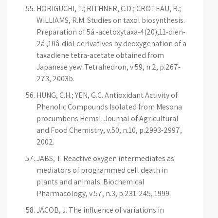
HORIGUCHI, T.; RITHNER, C.D.; CROTEAU, R.;
WILLIAMS, R.M. Studies on taxol biosynthesis.
Preparation of 5á -acetoxytaxa-4(20),11-dien-
2á ,10â-diol derivatives by deoxygenation of a
taxadiene tetra-acetate obtained from
Japanese yew. Tetrahedron, v.59, n.2, p.267-
273, 2003b.
HUNG, C.H.; YEN, G.C. Antioxidant Activity of
Phenolic Compounds Isolated from Mesona
procumbens Hemsl. Journal of Agricultural
and Food Chemistry, v.50, n.10, p.2993-2997,
2002.
JABS, T. Reactive oxygen intermediates as
mediators of programmed cell death in
plants and animals. Biochemical
Pharmacology, v.57, n.3, p.231-245, 1999.
JACOB, J. The influence of variations in