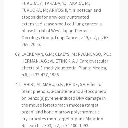
FUKUDA, Y.; TAKADA, Y.; TAKADA, M.;
FUKUOKA, M.; ARIYOSHI, Y. Irinotecan and
etoposide for previously untreated
extensivedisease small cell lung cancer: a
phase II trial of West Japan Thoracic
Oncology Group. Lung Cancer, v.49, n.2, p.263-
269, 2005.
LAEKEMAN, G.M.; CLAEYS, M.; RWANGABO, P.C.;
HERMAN, A.G.; VLIETINCK, A.J. Cardiovascular
effects of 3-methylquercetin. Planta Medica,
n.6, p.433-437, 1986.
LAHIRI, M.; MARU, G.B.; BHIDE, S.V. Effect of
plant phenols, â-carotene and á -tocopherol
on benzo[a]pyrene-induced DNA damage in
the mouse forestomach mucosa (target
organ) and bone marrow polychromatic
erythrocytes (non-target organ). Mutation
Research, v.303, n.2, p.97-100, 1993.