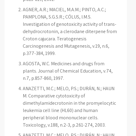
AGNER, A.R.; MACIEL, M.A.M.; PINTO, A.C.;
PAMPLONA, S.G.S.R.; CÓLUS, I.M.S.
Investigation of genotoxicity activity of trans-
dehydrocrotonin, a clerodane diterpene from
Croton cajucara. Teratogenesis
Carcinogenesis and Mutagenesis, v.19, n.6,
p.377-384, 1999.
AGOSTA, W.C. Medicines and drugs from
plants. Journal of Chemical Education, v.74,
n.7, p.857-860, 1997.
ANAZETTI, M.C.; MELO, P.S.; DURÁN, N.; HAUN
M. Comparative cytotoxicity of
dimethylamidecrotonin in the promyelocytic
leukemia cell line (HL60) and human
peripheral blood mononuclear cells.
Toxicology, v.188, n.2-3, p.261-274, 2003.
ANAZETTI, M.C.; MELO, P.S.; DURÁN, N.; HAUN