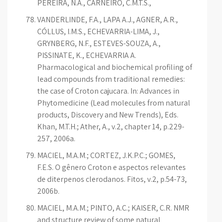
PEREIRA, N.A., CARNEIRO, C.M.T.S.,
VANDERLINDE, F.A., LAPA A.J., AGNER, A.R.,
CÓLLUS, I.M.S., ECHEVARRIA-LIMA, J.,
GRYNBERG, N.F., ESTEVES-SOUZA, A.,
PISSINATE, K., ECHEVARRIA A.
Pharmacological and biochemical profiling of
lead compounds from traditional remedies:
the case of Croton cajucara. In: Advances in
Phytomedicine (Lead molecules from natural
products, Discovery and New Trends), Eds.
Khan, M.T.H.; Ather, A., v.2, chapter 14, p.229-
257, 2006a.
MACIEL, M.A.M.; CORTEZ, J.K.P.C.; GOMES,
F.E.S. O gênero Croton e aspectos relevantes
de diterpenos clerodanos. Fitos, v.2, p.54-73,
2006b.
MACIEL, M.A.M.; PINTO, A.C.; KAISER, C.R. NMR
and structure review of some natural