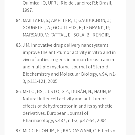
Química: IQ, UFRJ; Rio de Janeiro; RJ; Brasil,
1997.
MAILLARD, S.; AMELLER, T.; GAUDUCHON, J.;
GOUGELET, A.; GOUILLEUX, F.; LEGRAND, P.;
MARSAUD, V.; FATTAL, E.; SOLA, B.; RENOIR,
J.M. Innovative drug delivery nanosystems
improve the anti-tumor activity in vitro and in
vivo of antiestrogens in human breast cancer
and multiple myeloma. Journal of Steroid
Biochemistry and Molecular Biology, v.94, n.1-
3, p.111-121, 2005.
MELO, P.S.; JUSTO, G.Z.; DURÁN, N.; HAUN, M.
Natural killer cell activity and anti-tumor
effects of dehydrocrotonin and its synthetic
derivatives. European Journal of
Pharmacology, v.487, n.1-3, p.47-54, 2004.
MIDDLETON JR., E.; KANDASWAMI, C. Effects of