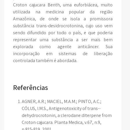
Croton cajucara Benth, uma euforbiácea, muito
utilizada na medicina popular da região
Amazônica, de onde se isola a promissora
substância trans-desidrocrotonina, cujo uso vem
sendo difundido por todo o país, e que poderia
representar uma substância a ser mais bem
explorada como agente anticâncer. Sua
incorporação em sistemas de liberação
controlada também é abordada.
Referências
AGNER, A.R.; MACIEL, M.A.M.; PINTO, A.C.;
CÓLUS, I.M.S., Antigenotoxicity of trans--
dehydrocrotonin, a clerodane diterpene from
Croton cajucara. Planta Medica, v.67, n.9,
p.815-819, 2001.