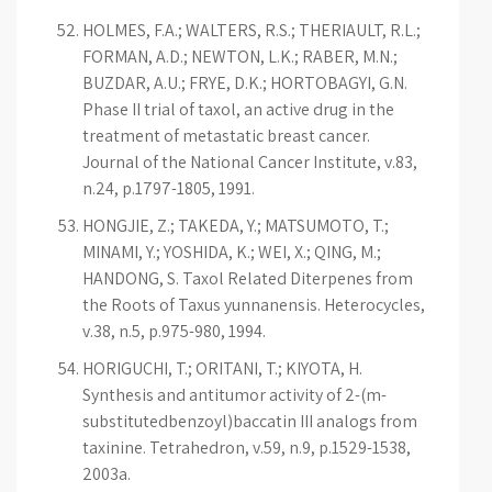
HOLMES, F.A.; WALTERS, R.S.; THERIAULT, R.L.;
FORMAN, A.D.; NEWTON, L.K.; RABER, M.N.;
BUZDAR, A.U.; FRYE, D.K.; HORTOBAGYI, G.N.
Phase II trial of taxol, an active drug in the
treatment of metastatic breast cancer.
Journal of the National Cancer Institute, v.83,
n.24, p.1797-1805, 1991.
HONGJIE, Z.; TAKEDA, Y.; MATSUMOTO, T.;
MINAMI, Y.; YOSHIDA, K.; WEI, X.; QING, M.;
HANDONG, S. Taxol Related Diterpenes from
the Roots of Taxus yunnanensis. Heterocycles,
v.38, n.5, p.975-980, 1994.
HORIGUCHI, T.; ORITANI, T.; KIYOTA, H.
Synthesis and antitumor activity of 2-(m-
substitutedbenzoyl)baccatin III analogs from
taxinine. Tetrahedron, v.59, n.9, p.1529-1538,
2003a.