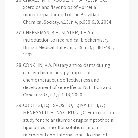
Steroids and flavonoids of Porcelia
macrocarpa. Journal of the Brazilian
Chemical Society, v.15, n.4, p.608-613, 2004.
CHEESEMAN, K.H.; SLATER, T.F. An
introduction to free radical biochemistry.
British Medical Bulletin, v.49, n.3, p.481-493,
1993.
CONKLIN, K.A. Dietary antioxidants during
cancer chemotherapy: impact on
chemotherapeutic effectiveness and
development of side effects. Nutrition and
Cancer, v.37, n.1, p.1-18, 2000.
CORTESI, R.; ESPOSITO, E.; MAIETTI, A.;
MENEGATTI, E.; NASTRUZZI, C. Formulation
study for the antitumor drug camptothecin:
liposomes, micellar solutions and a
microemulsion. International Journal of