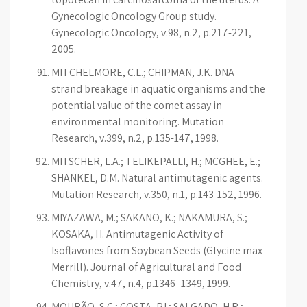
Gynecologic Oncology Group study.
Gynecologic Oncology, v.98, n.2, p.217-221,
2005.
MITCHELMORE, C.L.; CHIPMAN, J.K. DNA
strand breakage in aquatic organisms and the
potential value of the comet assay in
environmental monitoring. Mutation
Research, v.399, n.2, p.135-147, 1998.
MITSCHER, L.A.; TELIKEPALLI, H.; MCGHEE, E.;
SHANKEL, D.M. Natural antimutagenic agents.
Mutation Research, v.350, n.1, p.143-152, 1996.
MIYAZAWA, M.; SAKANO, K.; NAKAMURA, S.;
KOSAKA, H. Antimutagenic Activity of
Isoflavones from Soybean Seeds (Glycine max
Merrill). Journal of Agricultural and Food
Chemistry, v.47, n.4, p.1346- 1349, 1999.
MOURÃO, S.C.; COSTA, P.I.; SALGADO, H.R.;