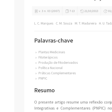
v. 3 n. 03 (2007)
7-13
21/10/2013
01/
L. C. Marques
C. M. Souza
M. T. Madureira
H. U. Tad
Palavras-chave
Plantas Medicinais
Fitoterápicos
Produção de Fitoderivados
Política Nacional
Práticas Complementares
PNPIC
Resumo
O presente artigo resume uma reflexão conju
Integrativas e Complementares (PNPIC) no 