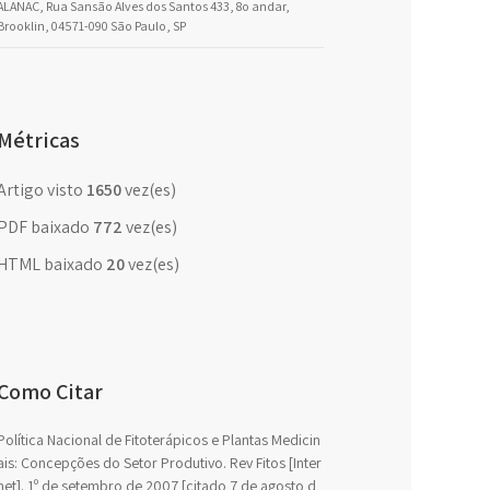
ALANAC, Rua Sansão Alves dos Santos 433, 8o andar,
Brooklin, 04571-090 São Paulo, SP
Métricas
Artigo visto
1650
vez(es)
PDF baixado
772
vez(es)
HTML baixado
20
vez(es)
Como Citar
Política Nacional de Fitoterápicos e Plantas Medicin
ais: Concepções do Setor Produtivo. Rev Fitos [Inter
net]. 1º de setembro de 2007 [citado 7 de agosto d