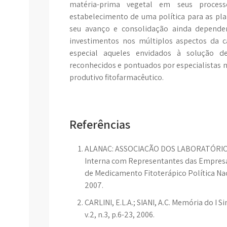
matéria-prima vegetal em seus process
estabelecimento de uma política para as pla
seu avanço e consolidação ainda depend
investimentos nos múltiplos aspectos da c
especial aqueles envidados à solução de
reconhecidos e pontuados por especialistas n
produtivo fitofarmacêutico.
Referências
ALANAC: ASSOCIAÇÃO DOS LABORATÓRIOS
Interna com Representantes das Empresas
de Medicamento Fitoterápico Política Nac
2007.
CARLINI, E.L.A.; SIANI, A.C. Memória do I S
v.2, n.3, p.6-23, 2006.