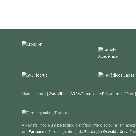
Mais:
Latindex
|
Oasis/Ibict
|
ARCA/Fiocruz
|
LivRe
|
Journals4Free
A Revista Fitos é um periódico científico interdisciplinar em ace
em Fármacos
(Farmanguinhos), da
Fundação Oswaldo Cruz
. To