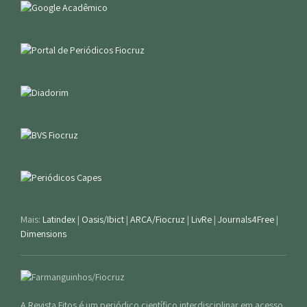
Mais:
Latindex
|
Oasis/Ibict
|
ARCA/Fiocruz
|
LivRe
|
Journals4Free
|
Dimensions
A Revista Fitos é um periódico científico interdisciplinar em acesso