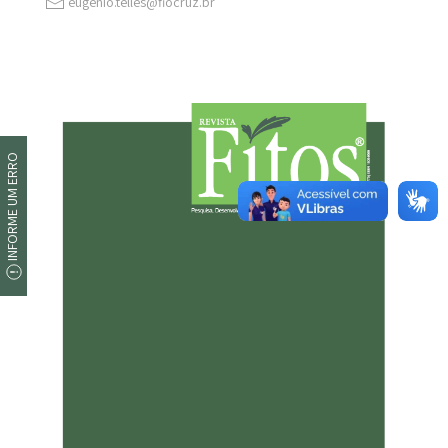
eugenio.telles@fiocruz.br
INFORME UM ERRO