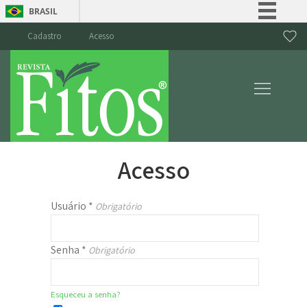
BRASIL
Simplifique!
Cadastro
Acesso
Comunica BR
Participe
Acesso à informação
Legislação
Canais
Acesso
Usuário
*
Obrigatório
Senha
*
Obrigatório
Esqueceu a senha?