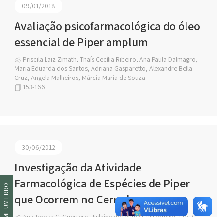
09/01/2018
Avaliação psicofarmacológica do óleo
essencial de Piper amplum
Priscila Laiz Zimath, Thaís Cecília Ribeiro, Ana Paula Dalmagro,
Maria Eduarda dos Santos, Adriana Gasparetto, Alexandre Bella
Cruz, Angela Malheiros, Márcia Maria de Souza
153-166
30/06/2012
Investigação da Atividade
Farmacológica de Espécies de Piper
INFORME UM ERRO
que Ocorrem no Cerrado
Ana Tereza G. Guerrero, Jislaine de Fátima Guilhermino, Eric S.