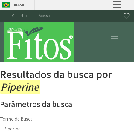
BRASIL
Simplifique!
Cadastro
Acesso
Comunica BR
Participe
Acesso à informação
Legislação
Canais
Resultados da busca por
Piperine
Parâmetros da busca
Termo de Busca