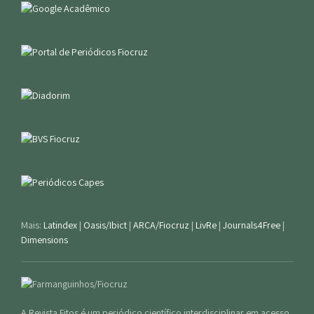
Mais:
Latindex
|
Oasis/Ibict
|
ARCA/Fiocruz
|
LivRe
|
Journals4Free
|
Dimensions
A Revista Fitos é um periódico científico interdisciplinar em acesso