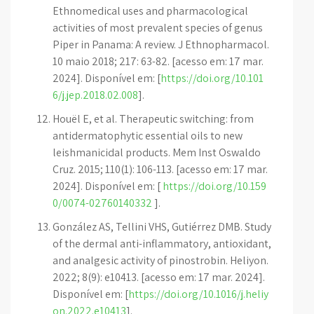
Ethnomedical uses and pharmacological
activities of most prevalent species of genus
Piper in Panama: A review. J Ethnopharmacol.
10 maio 2018; 217: 63-82. [acesso em: 17 mar.
2024]. Disponível em: [
https://doi.org/10.101
6/j.jep.2018.02.008
].
Houël E, et al. Therapeutic switching: from
antidermatophytic essential oils to new
leishmanicidal products. Mem Inst Oswaldo
Cruz. 2015; 110(1): 106-113. [acesso em: 17 mar.
2024]. Disponível em: [
https://doi.org/10.159
0/0074-02760140332
].
González AS, Tellini VHS, Gutiérrez DMB. Study
of the dermal anti-inflammatory, antioxidant,
and analgesic activity of pinostrobin. Heliyon.
2022; 8(9): e10413. [acesso em: 17 mar. 2024].
Disponível em: [
https://doi.org/10.1016/j.heliy
on.2022.e10413
].