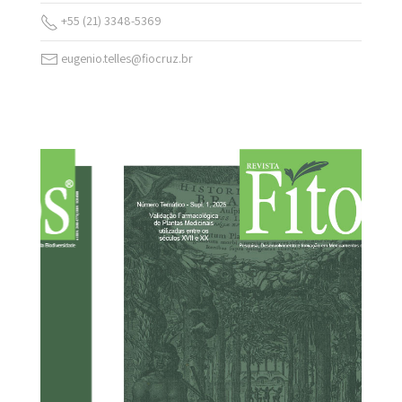
+55 (21) 3348-5369
eugenio.telles@fiocruz.br