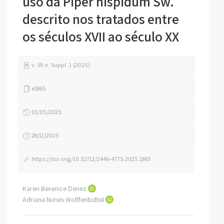
uso da Piper hispidum Sw.
descrito nos tratados entre
os séculos XVII ao século XX
v. 19 n. Suppl. 1 (2025)
e1865
01/05/2025
28/11/2025
https://doi.org/10.32712/2446-4775.2025.1865
Karen Berenice Denez
Adriana Nunes Wolffenbüttel