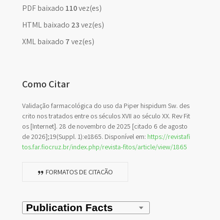
PDF baixado
110
vez(es)
HTML baixado
23
vez(es)
XML baixado
7
vez(es)
Como Citar
Validação farmacológica do uso da Piper hispidum Sw. des
crito nos tratados entre os séculos XVII ao século XX. Rev Fit
os [Internet]. 28 de novembro de 2025 [citado 6 de agosto
de 2026];19(Suppl. 1):e1865. Disponível em:
https://revistafi
tos.far.fiocruz.br/index.php/revista-fitos/article/view/1865
FORMATOS DE CITAÇÃO