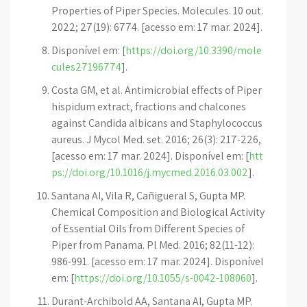
Properties of Piper Species. Molecules. 10 out.
2022; 27(19): 6774. [acesso em: 17 mar. 2024].
Disponível em: [
https://doi.org/10.3390/mole
cules27196774
].
Costa GM, et al. Antimicrobial effects of Piper
hispidum extract, fractions and chalcones
against Candida albicans and Staphylococcus
aureus. J Mycol Med. set. 2016; 26(3): 217-226,
[acesso em: 17 mar. 2024]. Disponível em: [
htt
ps://doi.org/10.1016/j.mycmed.2016.03.002
].
Santana AI, Vila R, Cañigueral S, Gupta MP.
Chemical Composition and Biological Activity
of Essential Oils from Different Species of
Piper from Panama. Pl Med. 2016; 82(11-12):
986-991. [acesso em: 17 mar. 2024]. Disponível
em: [
https://doi.org/10.1055/s-0042-108060
].
Durant-Archibold AA, Santana AI, Gupta MP.