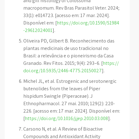
and gill histology of Colossoma
macropomum. Rev Bras Parasitol Veter. 2024;
33(1): e014723. [acesso em: 17 mar. 2024].
Disponível em: [
https://doi.org/10.1590/S1984
-29612024001
].
Oliveira PD, Gilbert B. Reconhecimento das
plantas medicinais de uso tradicional no
Brasil: a relevância e o pioneirismo da Casa
Granado. Rev Fitos. 2015; 9(4): 293–6. [
https://
doi.org/10.5935/2446-4775.20150027
].
Michel JL, et al. Estrogenic and serotonergic
butenolides from the leaves of Piper
hispidum Swingle (Piperaceae). J
Ethnopharmacol. 27 mai. 2010; 129(2): 220-
226. [acesso em: 17 mar. 2024]. Disponível em:
[
https://doi.org/10.1016/j.jep.2010.03.008
].
Carsono N, et al. A Review of Bioactive
Compounds and Antioxidant Activity