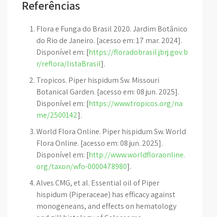
Referências
Flora e Funga do Brasil 2020. Jardim Botânico
do Rio de Janeiro. [acesso em: 17 mar. 2024].
Disponível em: [
https://floradobrasil.jbrj.gov.b
r/reflora/listaBrasil
].
Tropicos. Piper hispidum Sw. Missouri
Botanical Garden. [acesso em: 08 jun. 2025].
Disponível em: [
https://www.tropicos.org/na
me/2500142
].
World Flora Online. Piper hispidum Sw. World
Flora Online. [acesso em: 08 jun. 2025].
Disponível em: [
http://www.worldfloraonline.
org/taxon/wfo-0000478980
].
Alves CMG, et al. Essential oil of Piper
hispidum (Piperaceae) has efficacy against
monogeneans, and effects on hematology