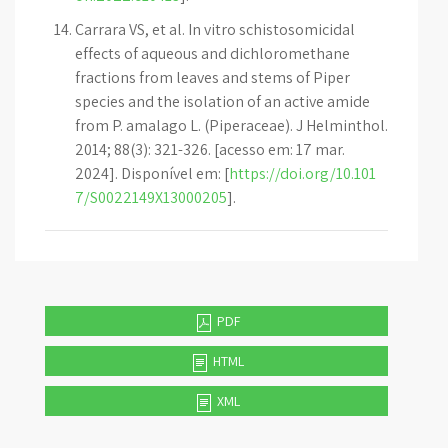
Carrara VS, et al. In vitro schistosomicidal
effects of aqueous and dichloromethane
fractions from leaves and stems of Piper
species and the isolation of an active amide
from P. amalago L. (Piperaceae). J Helminthol.
2014; 88(3): 321-326. [acesso em: 17 mar.
2024]. Disponível em: [
https://doi.org/10.101
7/S0022149X13000205
].
PDF
HTML
XML