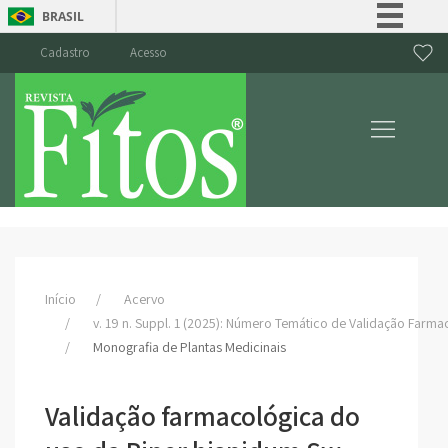
BRASIL
Simplifique!
Cadastro
Acesso
Comunica BR
Participe
Acesso à informação
Legislação
Canais
Início
Acervo
v. 19 n. Suppl. 1 (2025): Número Temático de Validação Farma
Monografia de Plantas Medicinais
Validação farmacológica do