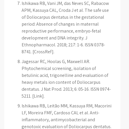
Ishikawa RB, Vani JM, das Neves SC, Rabacow
APM, Kassuya CAL, Croda J et al. The safe use
of Doliocarpus dentatus in the gestational
period: Absence of changes in maternal
reproductive performance, embryo-fetal
development and DNA integrity. J
Ethnopharmacol. 2018; 217: 1-6. ISSN 0378-
8741. [CrossRef].
Jagessar RC, Hoolas G, Maxwell AR.
Phytochemical screening, isolation of
betulinic acid, trigonelline and evaluation of
heavy metals ion content of Doliocarpus
dentatus. J Nat Prod. 2013; 6: 05-16. ISSN 0974-
5211. [Link].
Ishikawa RB, Leitão MM, Kassuya RM, Macorini
LF, Moreira FMF, Cardoso CAL et al. Anti-
inflammatory, antimycobacterial and
genotoxic evaluation of Doliocarpus dentatus.