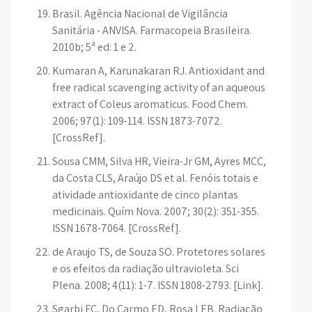
Brasil. Agência Nacional de Vigilância
Sanitária - ANVISA. Farmacopeia Brasileira.
2010b; 5ª ed: 1 e 2.
Kumaran A, Karunakaran RJ. Antioxidant and
free radical scavenging activity of an aqueous
extract of Coleus aromaticus. Food Chem.
2006; 97(1): 109-114. ISSN 1873-7072.
[CrossRef].
Sousa CMM, Silva HR, Vieira-Jr GM, Ayres MCC,
da Costa CLS, Araújo DS et al. Fenóis totais e
atividade antioxidante de cinco plantas
medicinais. Quím Nova. 2007; 30(2): 351-355.
ISSN 1678-7064. [CrossRef].
de Araujo TS, de Souza SO. Protetores solares
e os efeitos da radiação ultravioleta. Sci
Plena. 2008; 4(11): 1-7. ISSN 1808-2793. [Link].
Sgarbi FC, Do Carmo ED, Rosa LEB. Radiação