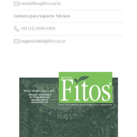
revistafitos@fiocruz.br
Contato para Suporte Técnico
+55 (21) 3348-5369
eugenio.telles@fiocruz.br