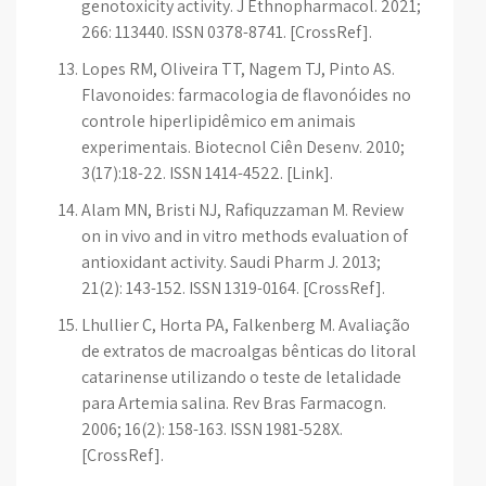
genotoxicity activity. J Ethnopharmacol. 2021;
266: 113440. ISSN 0378-8741. [CrossRef].
Lopes RM, Oliveira TT, Nagem TJ, Pinto AS.
Flavonoides: farmacologia de flavonóides no
controle hiperlipidêmico em animais
experimentais. Biotecnol Ciên Desenv. 2010;
3(17):18-22. ISSN 1414-4522. [Link].
Alam MN, Bristi NJ, Rafiquzzaman M. Review
on in vivo and in vitro methods evaluation of
antioxidant activity. Saudi Pharm J. 2013;
21(2): 143-152. ISSN 1319-0164. [CrossRef].
Lhullier C, Horta PA, Falkenberg M. Avaliação
de extratos de macroalgas bênticas do litoral
catarinense utilizando o teste de letalidade
para Artemia salina. Rev Bras Farmacogn.
2006; 16(2): 158-163. ISSN 1981-528X.
[CrossRef].