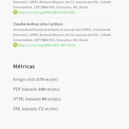
Dourados. UEMS, Rodovia Ithaum, km 12 caixa postal 351, Cidade
Universitária, CEP 79804-970, Dourados, MS, Brasil.
https://orcid.org/0000-0003-0524-3602
Claudia Andrea Lima Cardoso
Universidade Estadual de Mato Grosso do Sul (UEMS), Unidade de
Dourados. UEMS, Rodovia Ithaum, km 12 caixa postal 351, Cidade
Universitária, CEP 79804-970, Dourados, MS, Brasil.
https://orcid.org/0000-0002-4907-0056
Métricas
Artigo visto
579
vez(es)
PDF baixado
349
vez(es)
HTML baixado
94
vez(es)
XML baixado
72
vez(es)