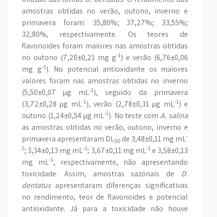
amostras obtidas no verão, outono, inverno e
primavera foram: 35,80%; 37,27%; 33,55%;
32,80%, respectivamente. Os teores de
flavonoides foram maiores nas amostras obtidas
-1
no outono (7,20±0,21 mg g
) e verão (6,76±0,06
-1
mg g
). No potencial antioxidante os maiores
valores foram nas amostras obtidas no inverno
-1
(5,50±0,07 µg mL
), seguido da primavera
-1
-1
(3,72±0,28 µg mL
), verão (2,78±0,31 µg mL
) e
-1
outono (1,24±0,54 µg mL
). No teste com
A. salina
as amostras obtidas no verão, outono, inverno e
-
primavera apresentaram DL
de 3,48±0,11 mg mL
50
1
-1
-1
; 3,34±0,13 mg mL
; 3,67±0,11 mg mL
e 3,58±0,13
-1
mg mL
, respectivamente, não apresentando
toxicidade. Assim, amostras sazonais de
D.
dentatus
apresentaram diferenças significativas
no rendimento, teor de flavonoides e potencial
antioxidante. Já para a toxicidade não houve