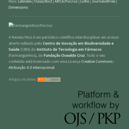
Mais:
Latindex
|
Oasis/Ibict
|
ARCA/Fiocruz
|
LivRe
|
Journals4Free
|
Dimensions
A Revista Fitos é um periódico científico interdisciplinar em acesso
aberto editado pelo
Centro de Inovação em Biodiversidade e
Saúde
(CIBS) do
Instituto de Tecnologia em Fármacos
(Farmanguinhos), da
Fundação Oswaldo Cruz
. Todo o seu
conteúdo está licenciado com uma Licença
Creative Commons -
Atribuição 4.0 Internacional
.
Artigos recentes: