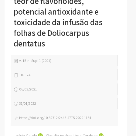
teor de flavonoides,
potencial antioxidante e
toxicidade da infusão das
folhas de Doliocarpus
dentatus
v. 15 n. Supl 1 (2021)
116-124
06/03/2021
31/01/2022
https://doi.org/10.32712/2446-4775.2022.1164
Letícia Gaiola
Claudia Andrea Lima Cardoso