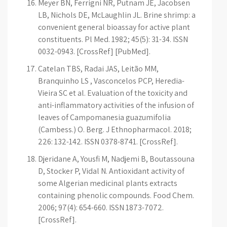
Meyer BN, Ferrigni NR, Putnam JE, Jacobsen
LB, Nichols DE, McLaughlin JL. Brine shrimp: a
convenient general bioassay for active plant
constituents. Pl Med. 1982; 45(5): 31-34. ISSN
0032-0943. [CrossRef] [PubMed].
Catelan TBS, Radai JAS, Leitão MM,
Branquinho LS , Vasconcelos PCP, Heredia-
Vieira SC et al. Evaluation of the toxicity and
anti-inflammatory activities of the infusion of
leaves of Campomanesia guazumifolia
(Cambess.) O. Berg. J Ethnopharmacol. 2018;
226: 132-142. ISSN 0378-8741. [CrossRef].
Djeridane A, Yousfi M, Nadjemi B, Boutassouna
D, Stocker P, Vidal N. Antioxidant activity of
some Algerian medicinal plants extracts
containing phenolic compounds. Food Chem.
2006; 97(4): 654-660. ISSN 1873-7072.
[CrossRef].