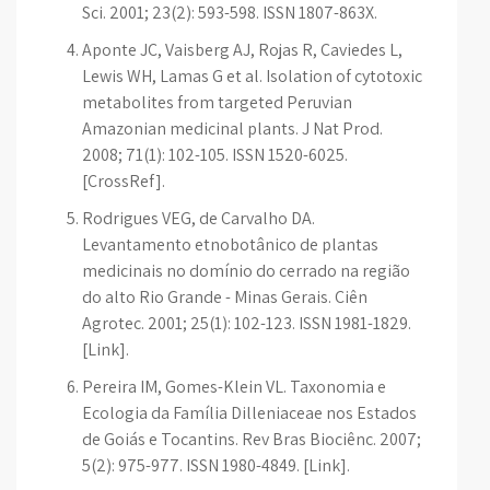
Sci. 2001; 23(2): 593-598. ISSN 1807-863X.
Aponte JC, Vaisberg AJ, Rojas R, Caviedes L,
Lewis WH, Lamas G et al. Isolation of cytotoxic
metabolites from targeted Peruvian
Amazonian medicinal plants. J Nat Prod.
2008; 71(1): 102-105. ISSN 1520-6025.
[CrossRef].
Rodrigues VEG, de Carvalho DA.
Levantamento etnobotânico de plantas
medicinais no domínio do cerrado na região
do alto Rio Grande - Minas Gerais. Ciên
Agrotec. 2001; 25(1): 102-123. ISSN 1981-1829.
[Link].
Pereira IM, Gomes-Klein VL. Taxonomia e
Ecologia da Família Dilleniaceae nos Estados
de Goiás e Tocantins. Rev Bras Biociênc. 2007;
5(2): 975-977. ISSN 1980-4849. [Link].