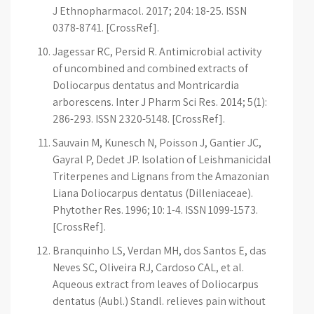
J Ethnopharmacol. 2017; 204: 18-25. ISSN
0378-8741. [CrossRef].
Jagessar RC, Persid R. Antimicrobial activity
of uncombined and combined extracts of
Doliocarpus dentatus and Montricardia
arborescens. Inter J Pharm Sci Res. 2014; 5(1):
286-293. ISSN 2320-5148. [CrossRef].
Sauvain M, Kunesch N, Poisson J, Gantier JC,
Gayral P, Dedet JP. Isolation of Leishmanicidal
Triterpenes and Lignans from the Amazonian
Liana Doliocarpus dentatus (Dilleniaceae).
Phytother Res. 1996; 10: 1-4. ISSN 1099-1573.
[CrossRef].
Branquinho LS, Verdan MH, dos Santos E, das
Neves SC, Oliveira RJ, Cardoso CAL, et al.
Aqueous extract from leaves of Doliocarpus
dentatus (Aubl.) Standl. relieves pain without