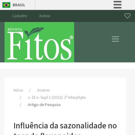
BRASIL
Simplifique!
Cadastro
Acesso
Comunica BR
Participe
Acesso à informação
Legislação
Canais
Início
Acervo
v. 15 n. Supl 1 (2021): 1º Interphyto
Artigo de Pesquisa
Influência da sazonalidade no