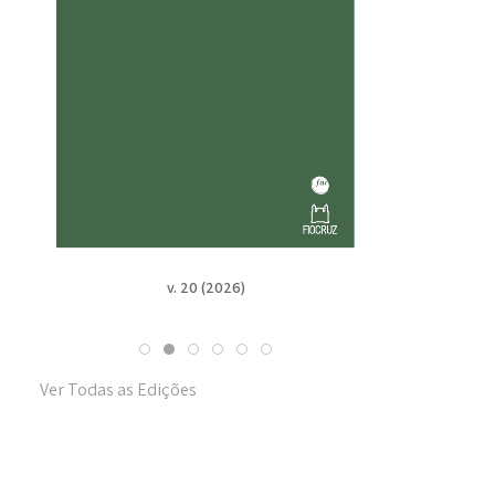
v. 20 (2026)
v. 19
Ver Todas as Edições