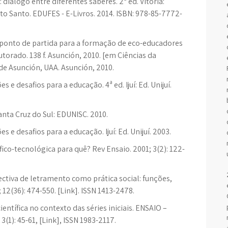
diálogo entre diferentes saberes. 2ª ed. Vitória:
to Santo. EDUFES - E-Livros. 2014. ISBN: 978-85-7772-
ponto de partida para a formação de eco-educadores
torado. 138 f. Asunción, 2010. [em Ciências da
e Asunción, UAA. Asunción, 2010.
s e desafios para a educação. 4ª ed. Ijuí: Ed. Unijuí.
anta Cruz do Sul: EDUNISC. 2010.
s e desafios para a educação. Ijuí: Ed. Unijuí. 2003.
ífico-tecnológica para quê? Rev Ensaio. 2001; 3(2): 122-
ectiva de letramento como prática social: funções,
 12(36): 474-550. [Link]. ISSN 1413-2478.
ientífica no contexto das séries iniciais. ENSAIO –
(1): 45-61, [Link], ISSN 1983-2117.