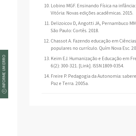
Lobino MGF. Ensinando Física na infância
Vitória: Novas edições acadêmicas. 2015.
Delizoicov D, Angotti JA, Pernambuco MM.
São Paulo: Cortês. 2018.
Chassot A. Fazendo educação em Ciência
populares no currículo. Quím Nova Esc. 200
INFORME UM ERRO
Keim EJ. Humanização e Educação em Frei
6(2): 300-321. [Link]. ISSN 1809-0354.
Freire P. Pedagogia da Autonomia: saberes
Paz e Terra. 2005a.