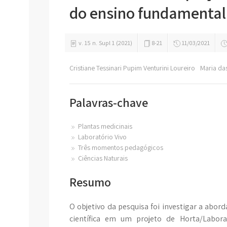
do ensino fundamental
v. 15 n. Supl 1 (2021)
8-21
11/03/2021
Cristiane Tessinari Pupim Venturini Loureiro
Maria d
Palavras-chave
Plantas medicinais
Laboratório Vivo
Três momentos pedagógicos
Ciências Naturais
Resumo
O objetivo da pesquisa foi investigar a abor
científica em um projeto de Horta/Labora