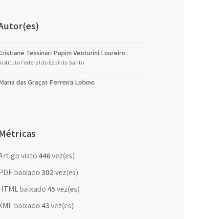
Autor(es)
Cristiane Tessinari Pupim Venturini Loureiro
Instituto Federal do Espírito Santo
Maria das Graças Ferreira Lobino
Métricas
Artigo visto
446
vez(es)
PDF baixado
302
vez(es)
HTML baixado
45
vez(es)
XML baixado
43
vez(es)