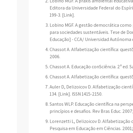
Lobino MGF. A práxis ambiental educativa: 
Editora da Universidade Federal do Espíri
199-3. [Link].
Lobino MGF. A gestão democrática como 
para sociedades sustentáveis. Tese de Dou
Educação] - CCA/ Universidad Autónoma d
Chassot A. Alfabetização científica: questõe
2006.
Chassot A. Educação conSciência. 2ª ed. S
Chassot A. Alfabetização científica: questõe
Auler D, Delizoicov D. Alfabetização cient
134. [Link]. ISSN 1415-2150.
Santos WLP. Educação científica na persp
princípios e desafios. Rev Bras Educ. 2007;
Lorenzetti L, Delizoicov D. Alfabetização c
Pesquisa em Educação em Ciências. 2001; 3