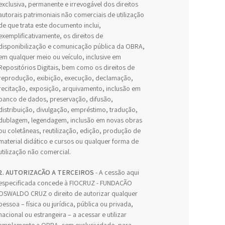
exclusiva, permanente e irrevogável dos direitos
autorais patrimoniais não comerciais de utilização
de que trata este documento inclui,
exemplificativamente, os direitos de
disponibilização e comunicação pública da OBRA,
em qualquer meio ou veículo, inclusive em
Repositórios Digitais, bem como os direitos de
reprodução, exibição, execução, declamação,
recitação, exposição, arquivamento, inclusão em
banco de dados, preservação, difusão,
distribuição, divulgação, empréstimo, tradução,
dublagem, legendagem, inclusão em novas obras
ou coletâneas, reutilização, edição, produção de
material didático e cursos ou qualquer forma de
utilização não comercial.
2. AUTORIZAÇÃO A TERCEIROS
- A cessão aqui
especificada concede à FIOCRUZ - FUNDAÇÃO
OSWALDO CRUZ o direito de autorizar qualquer
pessoa – física ou jurídica, pública ou privada,
nacional ou estrangeira – a acessar e utilizar