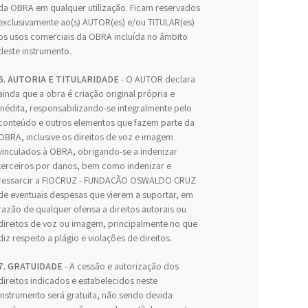
da OBRA em qualquer utilização. Ficam reservados
exclusivamente ao(s) AUTOR(es) e/ou TITULAR(es)
os usos comerciais da OBRA incluída no âmbito
deste instrumento.
6. AUTORIA E TITULARIDADE
- O AUTOR declara
ainda que a obra é criação original própria e
inédita, responsabilizando-se integralmente pelo
conteúdo e outros elementos que fazem parte da
OBRA, inclusive os direitos de voz e imagem
vinculados à OBRA, obrigando-se a indenizar
terceiros por danos, bem como indenizar e
ressarcir a FIOCRUZ - FUNDAÇÃO OSWALDO CRUZ
de eventuais despesas que vierem a suportar, em
razão de qualquer ofensa a direitos autorais ou
direitos de voz ou imagem, principalmente no que
diz respeito a plágio e violações de direitos.
7. GRATUIDADE
- A cessão e autorização dos
direitos indicados e estabelecidos neste
Instrumento será gratuita, não sendo devida