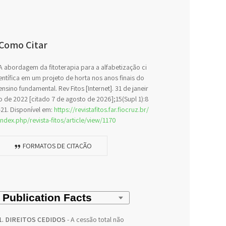
Como Citar
A abordagem da fitoterapia para a alfabetização ci
entífica em um projeto de horta nos anos finais do
ensino fundamental. Rev Fitos [Internet]. 31 de janeir
o de 2022 [citado 7 de agosto de 2026];15(Supl 1):8
-21. Disponível em:
https://revistafitos.far.fiocruz.br/
index.php/revista-fitos/article/view/1170
FORMATOS DE CITAÇÃO
1. DIREITOS CEDIDOS
- A cessão total não