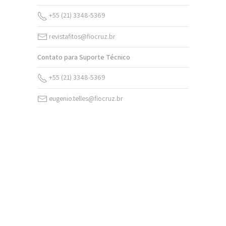
+55 (21) 3348-5369
revistafitos@fiocruz.br
Contato para Suporte Técnico
+55 (21) 3348-5369
eugenio.telles@fiocruz.br
v. 20 n. 2 (2026)