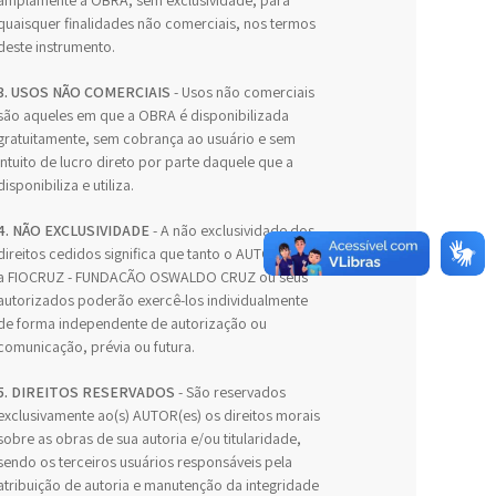
amplamente a OBRA, sem exclusividade, para
quaisquer finalidades não comerciais, nos termos
deste instrumento.
3. USOS NÃO COMERCIAIS
- Usos não comerciais
são aqueles em que a OBRA é disponibilizada
gratuitamente, sem cobrança ao usuário e sem
intuito de lucro direto por parte daquele que a
disponibiliza e utiliza.
4. NÃO EXCLUSIVIDADE
- A não exclusividade dos
direitos cedidos significa que tanto o AUTOR como
a FIOCRUZ - FUNDAÇÃO OSWALDO CRUZ ou seus
autorizados poderão exercê-los individualmente
de forma independente de autorização ou
comunicação, prévia ou futura.
5. DIREITOS RESERVADOS
- São reservados
exclusivamente ao(s) AUTOR(es) os direitos morais
sobre as obras de sua autoria e/ou titularidade,
sendo os terceiros usuários responsáveis pela
atribuição de autoria e manutenção da integridade