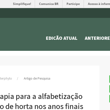
Simplifique!
Comunica BR
Participe
Acesso à infor
EDIÇÃO ATUAL
ANTERIORE
Interphyto
Artigo de Pesquisa
apia para a alfabetização
o de horta nos anos finais