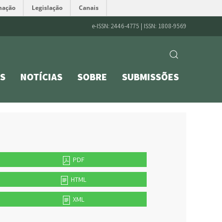
mação
Legislação
Canais
e-ISSN: 2446-4775 | ISSN: 1808-9569
S
NOTÍCIAS
SOBRE
SUBMISSÕES
PDF
HTML
XML