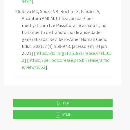
9487
].
Silva MC, Souza NB, Rocha TS, Paixão JA,
Alcântara AMCM. Utilização da Piper
methysticum L. e Passiflora incarnata L., no
tratamento de transtorno de ansiedade
generalizada. Rev Ibero-Amer Human Ciênc
Educ. 2021; 7(4): 959-973. [acesso em: 04 jun.
2021] [
https://doi.org/10.51891/rease.v7i4.105
2
] [
https://periodicorease.pro.br/rease/articl
e/view/1052
].
PDF
HTML