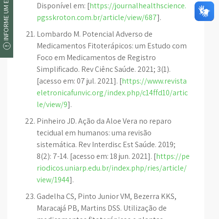
INFORME UM ERRO
Disponível em: [
https://journalhealthscience.
pgsskroton.com.br/article/view/687
].
Lombardo M. Potencial Adverso de
Medicamentos Fitoterápicos: um Estudo com
Foco em Medicamentos de Registro
Simplificado. Rev Ciênc Saúde. 2021; 3(1).
[acesso em: 07 jul. 2021]. [
https://www.revista
eletronicafunvic.org/index.php/c14ffd10/artic
le/view/9
].
Pinheiro JD. Ação da Aloe Vera no reparo
tecidual em humanos: uma revisão
sistemática. Rev Interdisc Est Saúde. 2019;
8(2): 7-14. [acesso em: 18 jun. 2021]. [
https://pe
riodicos.uniarp.edu.br/index.php/ries/article/
view/1944
].
Gadelha CS, Pinto Junior VM, Bezerra KKS,
Maracajá PB, Martins DSS. Utilização de