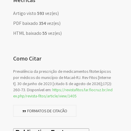
Métricas
Artigo visto
593
vez(es)
PDF baixado
354
vez(es)
HTML baixado
55
vez(es)
Como Citar
Prevalência da prescrição de medicamentos fitoterápicos
por médicos do município de Macaé-RJ. Rev Fitos [Interne
t]. 30 de junho de 2023 [citado 8 de agosto de 2026];17(2):
260-73. Disponível em:
https://revistafitos.far.fiocruz.br/ind
ex.php/revista-fitos/article/view/1405
FORMATOS DE CITAÇÃO