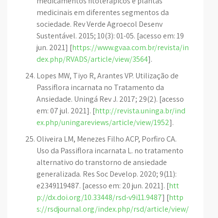
medicamentos fitoterápicos e plantas
medicinais em diferentes segmentos da
sociedade. Rev Verde Agroecol Desenv
Sustentável. 2015; 10(3): 01-05. [acesso em: 19
jun. 2021] [
https://www.gvaa.com.br/revista/in
dex.php/RVADS/article/view/3564
].
Lopes MW, Tiyo R, Arantes VP. Utilização de
Passiflora incarnata no Tratamento da
Ansiedade. Uningá Rev J. 2017; 29(2). [acesso
em: 07 jul. 2021]. [
http://revista.uninga.br/ind
ex.php/uningareviews/article/view/1952
].
Oliveira LM, Menezes Filho ACP, Porfiro CA.
Uso da Passiflora incarnata L. no tratamento
alternativo do transtorno de ansiedade
generalizada. Res Soc Develop. 2020; 9(11):
e2349119487. [acesso em: 20 jun. 2021]. [
htt
p://dx.doi.org/10.33448/rsd-v9i11.9487
] [
http
s://rsdjournal.org/index.php/rsd/article/view/