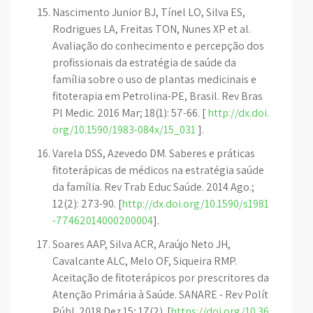
Nascimento Junior BJ, Tínel LO, Silva ES,
Rodrigues LA, Freitas TON, Nunes XP et al.
Avaliação do conhecimento e percepção dos
profissionais da estratégia de saúde da
família sobre o uso de plantas medicinais e
fitoterapia em Petrolina-PE, Brasil. Rev Bras
Pl Medic. 2016 Mar; 18(1): 57-66. [
http://dx.doi.
org/10.1590/1983-084x/15_031
].
Varela DSS, Azevedo DM. Saberes e práticas
fitoterápicas de médicos na estratégia saúde
da família. Rev Trab Educ Saúde. 2014 Ago.;
12(2): 273-90. [
http://dx.doi.org/10.1590/s1981
-77462014000200004
].
Soares AAP, Silva ACR, Araújo Neto JH,
Cavalcante ALC, Melo OF, Siqueira RMP.
Aceitação de fitoterápicos por prescritores da
Atenção Primária à Saúde. SANARE - Rev Polít
Públ. 2018 Dez 15; 17(2). [
https://doi.org/10.36