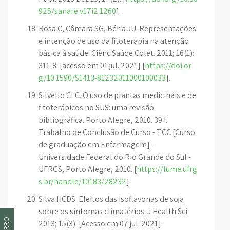
925/sanare.v17i2.1260
].
Rosa C, Câmara SG, Béria JU. Representações
e intenção de uso da fitoterapia na atenção
básica à saúde. Ciênc Saúde Colet. 2011; 16(1):
311-8. [acesso em 01 jul. 2021] [
https://doi.or
g/10.1590/S1413-81232011000100033
].
Silvello CLC. O uso de plantas medicinais e de
fitoterápicos no SUS: uma revisão
bibliográfica. Porto Alegre, 2010. 39 f.
Trabalho de Conclusão de Curso - TCC [Curso
de graduação em Enfermagem] -
Universidade Federal do Rio Grande do Sul -
UFRGS, Porto Alegre, 2010. [
https://lume.ufrg
s.br/handle/10183/28232
].
Silva HCDS. Efeitos das Isoflavonas de soja
sobre os sintomas climatérios. J Health Sci.
2013; 15(3). [Acesso em 07 jul. 2021].