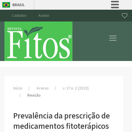
BRASIL
Simplifique!
Cadastro
Acesso
Comunica BR
Participe
Acesso à informação
Legislação
Canais
Início
Acervo
v. 17 n. 2 (2023)
Revisão
Prevalência da prescrição de
medicamentos fitoterápicos