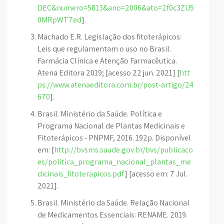
DEC&numero=5813&ano=2006&ato=2f0c3ZU5
0MRpWT7ed
].
Machado E.R. Legislação dos fitoterápicos:
Leis que regulamentam o uso no Brasil.
Farmácia Clínica e Atenção Farmacêutica.
Atena Editora 2019; [acesso 22 jun. 2021] [
htt
ps://www.atenaeditora.com.br/post-artigo/24
670
].
Brasil. Ministério da Saúde. Política e
Programa Nacional de Plantas Medicinais e
Fitoterápicos - PNPMF, 2016. 192p. Disponível
em: [
http://bvsms.saude.gov.br/bvs/publicaco
es/politica_programa_nacional_plantas_me
dicinais_fitoterapicos.pdf
] [acesso em: 7 Jul.
2021].
Brasil. Ministério da Saúde. Relação Nacional
de Medicamentos Essenciais: RENAME. 2019.