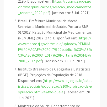
219p. Disponível em: [
https://bvsms.saude.go
v.br/bvs/publicacoes/relacao_medicamentos
_rename_2020.pdf
]. [acesso em: 7 Jul. 2021].
Brasil. Prefeitura Municipal de Macaé.
Secretaria Municipal de Saúde. Portaria SMS
01/2017. Relação Municipal de Medicamentos
(REMUME) 2017. 27p. Disponível em: [
https://
www.macae.rj.gov.br/midia/uploads/REMUM
E%20MACAE%202017%20publica%C3%A7%
C3%A3o%2003_2017%20Portaria%20SMS%
2001_2017.pdf
]. [acesso em: 21 Jun. 2021].
Instituto Brasileiro de Geografia e Estatística
(IBGE). Projeções da População de 2018.
Disponível em: [
https://www.ibge.gov.br/estat
isticas/sociais/populacao/9109-projecao-da-p
opulacao.html?=&t=o-que-e
]. [acesso em: 20
Jun. 2021].
Ministério da Saúde. Departamento de