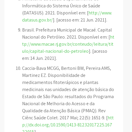
Informática do Sistema Único de Saúde
(DATASUS). 2021. Disponível em: [
http://www.
datasus.gov.br/
]. [acesso em: 21 Jun. 2021].
Brasil. Prefeitura Municipal de Macaé. Capital
Nacional do Petróleo. 2021. Disponível em: [
ht
tp://www.macae.rj.gov.br/conteudo/leitura/tit
ulo/capital-nacional-do-petroleo
]. [acesso
em: 14 Jun. 2021].
Caccia-Bava MCGG, Bertoni BW, Pereira AMS,
Martinez EZ. Disponibilidade de
medicamentos fitoterápicos e plantas
medicinais nas unidades de atenção básica do
Estado de São Paulo: resultados do Programa
Nacional de Melhoria do Acesso e da
Qualidade da Atenção Básica (PMAQ). Rev
Ciênc Saúde Colet. 2017 Mai; 22(5): 1651-9. [
htt
p://dx.doi.org/10.1590/1413-81232017225.167
22015
].