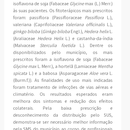
isoflavona de soja (Fabaceae
Glycine
max (L.) Merr.)
às suas pacientes. Os fitoterápicos mais prescritos
foram: passiflora (Passifloraceae
Passiflora
L.),
valeriana (Caprifoliaceae
Valeriana officinalis
L.),
ginkgo biloba
(
Ginkgo biloba
Engl.),
Hedera helix
L.
(Araliaceae
Hedera Helix
L.) e castanha-da-índia
(Malvaceae
Sterculia foetida
L.). Dentre os
disponibilizados pelo município, os mais
prescritos foram a isoflavona de soja (Fabaceae
Glycine max
L. Merr.), a hortelã (Lamiaceae
Mentha
spicata
L.) e a babosa (Asparagaceae
Aloe vera
L.
(Burm.f.)). As finalidades de uso mais indicadas
foram tratamento de infecções de vias aéreas e
climatério. Os resultados esperados eram
melhora dos sintomas e redução dos efeitos
colaterais. Pela baixa prescrição e
desconhecimento da distribuição pelo SUS,
demonstra-se ser necessário melhor informação
pela SMS do município ao corpo de profissionais