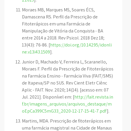
Moraes MB, Marques MS, Soares ÉCS,
Damascena RS. Perfil da Prescrição de
Fitoterápicos em uma Farmácia de
Manipulação de Vitória da Conquista - BA
entre 2014 a 2018. Rev Psicol. 2018 Dez 18;
13(43): 76-86. [
https://doi.org/10.14295/idonli
ne.v13i43.1509
].
Junior D, Machado V, Ferreira L, Scaranello,
Moraes F. Perfil da Prescrição de Fitoterápicos
na Farmácia Ensino - Farmácia Viva (FAIT/SMS)
de Itapeva/SP no SUS. Rev Cient Eletr Ciênc
Aplic - FAIT. Nov. 2020; 14(14). [acesso em: 07
Jul. 2021]. Disponível em: [
http://fait.revista.in
f.br/imagens_arquivos/arquivos_destaque/m
oEpCa399C5mG33_2020-12-17-15-41-7.pdf
].
Martins, MDA. Prescrição de fitoterápicos em
uma farmácia magistral na Cidade de Manaus