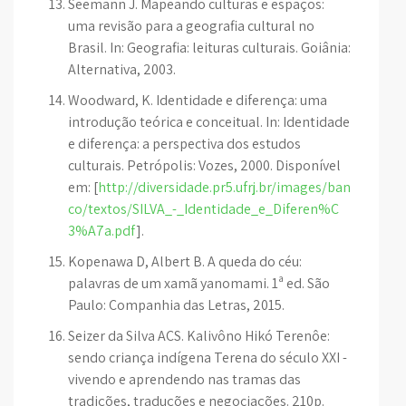
Seemann J. Mapeando culturas e espaços:
uma revisão para a geografia cultural no
Brasil. In: Geografia: leituras culturais. Goiânia:
Alternativa, 2003.
Woodward, K. Identidade e diferença: uma
introdução teórica e conceitual. In: Identidade
e diferença: a perspectiva dos estudos
culturais. Petrópolis: Vozes, 2000. Disponível
em: [
http://diversidade.pr5.ufrj.br/images/ban
co/textos/SILVA_-_Identidade_e_Diferen%C
3%A7a.pdf
].
Kopenawa D, Albert B. A queda do céu:
palavras de um xamã yanomami. 1ª ed. São
Paulo: Companhia das Letras, 2015.
Seizer da Silva ACS. Kalivôno Hikó Terenôe:
sendo criança indígena Terena do século XXI -
vivendo e aprendendo nas tramas das
tradições, traduções e negociações. 210p.