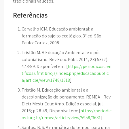
tradicionais valiosos.
Referências
Carvalho ICM. Educação ambiental: a
formação do sujeito ecológico. 3ª ed. São
Paulo: Cortez, 2008.
Tristão M. A Educação Ambiental e o pós-
colonialismo. Rev Educ Públ. 2014; 23( 53/2):
473-89. Disponível em: [
https://periodicoscien
tificos.ufmt.br/ojs/index.php/educacaopublic
a/article/view/1748/1318
]
Tristão M. Educação ambiental e a
descolonização do pensamento. REMEA - Rev
Eletr Mestr Educ Amb. Edição especial, jul.
2016; p.28-49, Disponível em: [
https://periodic
os.furg.br/remea/article/view/5958/3681
].
Santos, B. S. A gramática do tempo: para uma