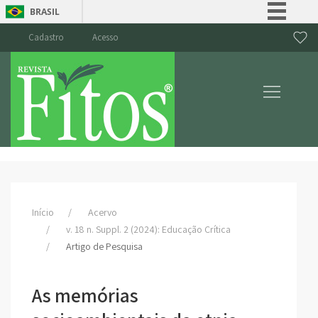
BRASIL
Simplifique!
Cadastro
Acesso
Comunica BR
Participe
Acesso à informação
Legislação
Canais
Início
Acervo
v. 18 n. Suppl. 2 (2024): Educação Crítica
Artigo de Pesquisa
As memórias