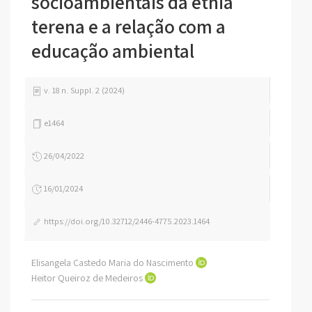
socioambientais da etnia
terena e a relação com a
educação ambiental
v. 18 n. Suppl. 2 (2024)
e1464
26/04/2022
16/01/2024
https://doi.org/10.32712/2446-4775.2023.1464
Elisangela Castedo Maria do Nascimento
Heitor Queiroz de Medeiros