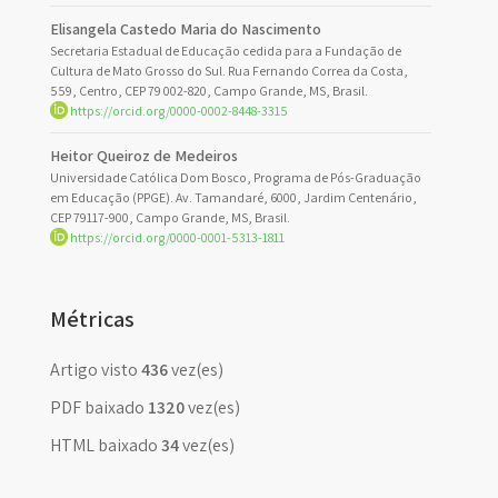
Elisangela Castedo Maria do Nascimento
Secretaria Estadual de Educação cedida para a Fundação de
Cultura de Mato Grosso do Sul. Rua Fernando Correa da Costa,
559, Centro, CEP 79 002-820, Campo Grande, MS, Brasil.
https://orcid.org/0000-0002-8448-3315
Heitor Queiroz de Medeiros
Universidade Católica Dom Bosco, Programa de Pós-Graduação
em Educação (PPGE). Av. Tamandaré, 6000, Jardim Centenário,
CEP 79117-900, Campo Grande, MS, Brasil.
https://orcid.org/0000-0001-5313-1811
Métricas
Artigo visto
436
vez(es)
PDF baixado
1320
vez(es)
HTML baixado
34
vez(es)