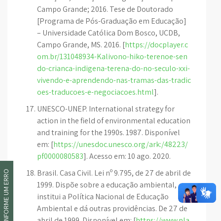
Campo Grande; 2016. Tese de Doutorado
[Programa de Pós-Graduação em Educação]
– Universidade Católica Dom Bosco, UCDB,
Campo Grande, MS. 2016. [
https://docplayer.c
om.br/131048934-Kalivono-hiko-terenoe-sen
do-crianca-indigena-terena-do-no-seculo-xxi-
vivendo-e-aprendendo-nas-tramas-das-tradic
oes-traducoes-e-negociacoes.html
].
UNESCO-UNEP. International strategy for
action in the field of environmental education
and training for the 1990s. 1987. Disponível
em: [
https://unesdoc.unesco.org/ark:/48223/
pf0000080583
]. Acesso em: 10 ago. 2020.
Brasil. Casa Civil. Lei nº 9.795, de 27 de abril de
INFORME UM ERRO
1999. Dispõe sobre a educação ambiental,
institui a Política Nacional de Educação
Ambiental e dá outras providências. De 27 de
abril de 1999. Disponível em: [
https://www.pla