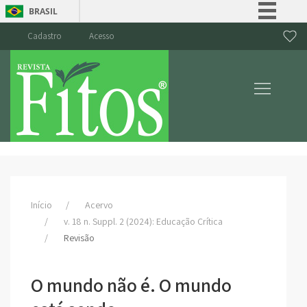
BRASIL
Simplifique!
Cadastro
Acesso
Comunica BR
Participe
Acesso à informação
Legislação
Canais
Início
Acervo
v. 18 n. Suppl. 2 (2024): Educação Crítica
Revisão
O mundo não é. O mundo