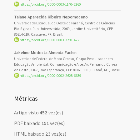
https://orcid.org/0000-0003-1140-6260
Taiane Aparecida Ribeiro Nepomoceno
Universidade Estadual do Oeste do Paraná, Centro de Ciências
Biológicas. Rua Universitária, 2069, Jardim Universitário, CEP
85814-110, Cascavel, PR, Brasil.
https://orcid.org/0000-0003-3291-4221
Jakeline Modesta Almeida Fachin
Universidade Federal de Mato Grosso, Grupo Pesquisador em
Educação Ambiental, Comunicação e Arte. Av. Fernando Correa
da Costa, 2367, Boa Esperança, CEP 78060-900, Cuiabá, MT, Brasil
https://orcid.org/0000-0002-2628-6639
Métricas
Artigo visto
452
vez(es)
PDF baixado
151
vez(es)
HTML baixado
23
vez(es)