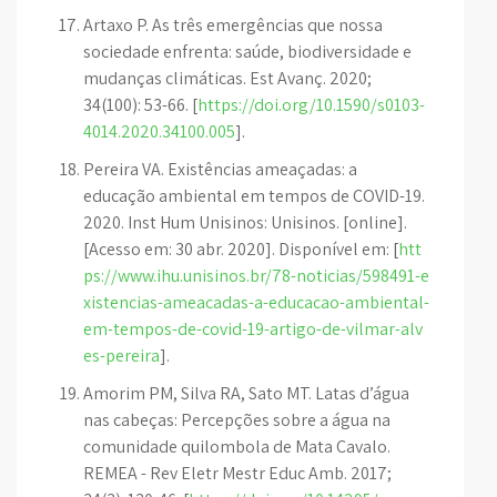
Artaxo P. As três emergências que nossa
sociedade enfrenta: saúde, biodiversidade e
mudanças climáticas. Est Avanç. 2020;
34(100): 53-66. [
https://doi.org/10.1590/s0103-
4014.2020.34100.005
].
Pereira VA. Existências ameaçadas: a
educação ambiental em tempos de COVID-19.
2020. Inst Hum Unisinos: Unisinos. [online].
[Acesso em: 30 abr. 2020]. Disponível em: [
htt
ps://www.ihu.unisinos.br/78-noticias/598491-e
xistencias-ameacadas-a-educacao-ambiental-
em-tempos-de-covid-19-artigo-de-vilmar-alv
es-pereira
].
Amorim PM, Silva RA, Sato MT. Latas d’água
nas cabeças: Percepções sobre a água na
comunidade quilombola de Mata Cavalo.
REMEA - Rev Eletr Mestr Educ Amb. 2017;