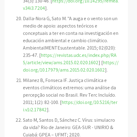
34(3): 130-46. [
https://doi.org/10.14295/remea.
v34i3.7204
].
Dalla-Nora G, Sato M. "A auga e o vento son un
medio de apoio: aspectos teóricos e
conceptuais a ter en conta na investigación en
educación ambiental e cambio climático.
AmbientalMENTEsustentable. 2015; 02(020):
235-47. [
https://revistas.udc.es/index.php/RA
S/article/view/ams.2015.02.020.1602
] [
https://
doi.org/10.17979/ams.2015.02.020.1602
].
Milanez B, Fonseca IF. Justiça climática e
eventos climáticos extremos: uma análise da
percepção social no Brasil. Rev Terc Incluído.
2011; 1(2): 82-100. [
https://doi.org/10.5216/ter
i.v1i2.17842
].
Sato M, Santos D, Sánchez C. Vírus: simulacro
da vida? Rio de Janeiro: GEA-SUR - UNIRIO &
Cuiabá: GPEA – UFMT; 2020.