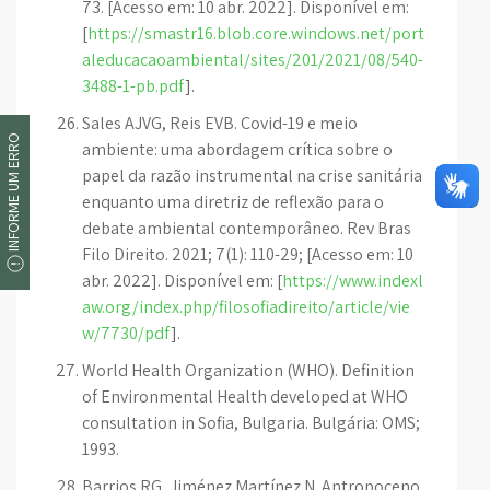
73. [Acesso em: 10 abr. 2022]. Disponível em:
[
https://smastr16.blob.core.windows.net/port
aleducacaoambiental/sites/201/2021/08/540-
3488-1-pb.pdf
].
Sales AJVG, Reis EVB. Covid-19 e meio
INFORME UM ERRO
ambiente: uma abordagem crítica sobre o
papel da razão instrumental na crise sanitária
enquanto uma diretriz de reflexão para o
debate ambiental contemporâneo. Rev Bras
Filo Direito. 2021; 7(1): 110-29; [Acesso em: 10
abr. 2022]. Disponível em: [
https://www.indexl
aw.org/index.php/filosofiadireito/article/vie
w/7730/pdf
].
World Health Organization (WHO). Definition
of Environmental Health developed at WHO
consultation in Sofia, Bulgaria. Bulgária: OMS;
1993.
Barrios RG, Jiménez Martínez N. Antropoceno