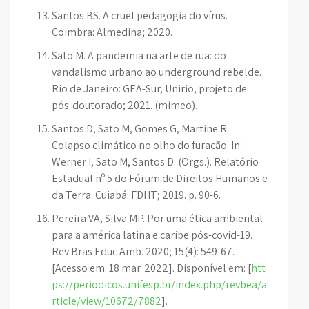
Santos BS. A cruel pedagogia do vírus.
Coimbra: Almedina; 2020.
Sato M. A pandemia na arte de rua: do
vandalismo urbano ao underground rebelde.
Rio de Janeiro: GEA-Sur, Unirio, projeto de
pós-doutorado; 2021. (mimeo).
Santos D, Sato M, Gomes G, Martine R.
Colapso climático no olho do furacão. In:
Werner I, Sato M, Santos D. (Orgs.). Relatório
Estadual nº 5 do Fórum de Direitos Humanos e
da Terra. Cuiabá: FDHT; 2019. p. 90-6.
Pereira VA, Silva MP. Por uma ética ambiental
para a américa latina e caribe pós-covid-19.
Rev Bras Educ Amb. 2020; 15(4): 549-67.
[Acesso em: 18 mar. 2022]. Disponível em: [
htt
ps://periodicos.unifesp.br/index.php/revbea/a
rticle/view/10672/7882
].