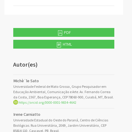
PDF
HTML
Autor(es)
Michè¨le Sato
Universidade Federal de Mato Grosso, Grupo Pesquisador em
Educação Ambiental, Comunicação e Arte. Av. Fernando Correa
da Costa, 2367, Boa Esperança, CEP 78060-900, Cuiabá, MT, Brasil.
https://orcid.org/0000-0001-9834-4642
Irene Carniatto
Universidade Estadual do Oeste do Paraná, Centro de Ciências
Biológicas. Rua Universitária, 2069, Jardim Universitário, CEP
85814-110, Cascavel, PR, Brasil.