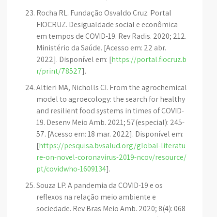
Rocha RL. Fundação Osvaldo Cruz. Portal
FIOCRUZ. Desigualdade social e econômica
em tempos de COVID-19. Rev Radis. 2020; 212.
Ministério da Saúde. [Acesso em: 22 abr.
2022]. Disponível em: [
https://portal.fiocruz.b
r/print/78527
].
Altieri MA, Nicholls CI. From the agrochemical
model to agroecology: the search for healthy
and resilient food systems in times of COVID-
19. Desenv Meio Amb. 2021; 57(especial): 245-
57. [Acesso em: 18 mar. 2022]. Disponível em:
[
https://pesquisa.bvsalud.org/global-literatu
re-on-novel-coronavirus-2019-ncov/resource/
pt/covidwho-1609134
].
Souza LP. A pandemia da COVID-19 e os
reflexos na relação meio ambiente e
sociedade. Rev Bras Meio Amb. 2020; 8(4): 068-