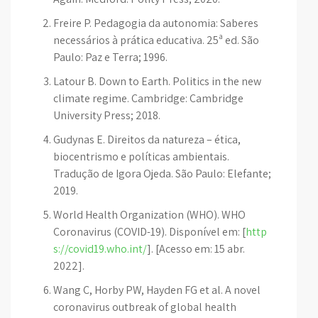
Freire P. Pedagogia da autonomia: Saberes
necessários à prática educativa. 25ª ed. São
Paulo: Paz e Terra; 1996.
Latour B. Down to Earth. Politics in the new
climate regime. Cambridge: Cambridge
University Press; 2018.
Gudynas E. Direitos da natureza – ética,
biocentrismo e políticas ambientais.
Tradução de Igora Ojeda. São Paulo: Elefante;
2019.
World Health Organization (WHO). WHO
Coronavirus (COVID-19). Disponível em: [
http
s://covid19.who.int/
]. [Acesso em: 15 abr.
2022].
Wang C, Horby PW, Hayden FG et al. A novel
coronavirus outbreak of global health