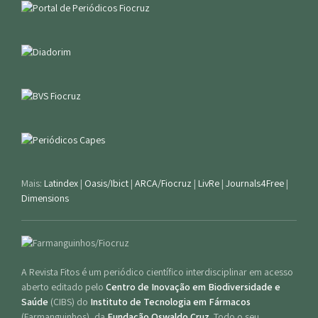
Mais:
Latindex
|
Oasis/Ibict
|
ARCA/Fiocruz
|
LivRe
|
Journals4Free
|
Dimensions
A Revista Fitos é um periódico científico interdisciplinar em acesso
aberto editado pelo
Centro de Inovação em Biodiversidade e
Saúde
(CIBS) do
Instituto de Tecnologia em Fármacos
(Farmanguinhos), da
Fundação Oswaldo Cruz
. Todo o seu