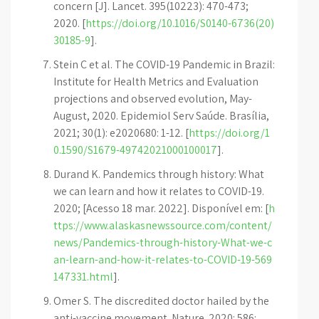
concern [J]. Lancet. 395(10223): 470-473;
2020. [
https://doi.org/10.1016/S0140-6736(20)
30185-9
].
Stein C et al. The COVID-19 Pandemic in Brazil:
Institute for Health Metrics and Evaluation
projections and observed evolution, May-
August, 2020. Epidemiol Serv Saúde. Brasília,
2021; 30(1): e2020680: 1-12. [
https://doi.org/1
0.1590/S1679-49742021000100017
].
Durand K. Pandemics through history: What
we can learn and how it relates to COVID-19.
2020; [Acesso 18 mar. 2022]. Disponível em: [
h
ttps://www.alaskasnewssource.com/content/
news/Pandemics-through-history-What-we-c
an-learn-and-how-it-relates-to-COVID-19-569
147331.html
].
Omer S. The discredited doctor hailed by the
anti-vaccine movement. Nature. 2020: 586: