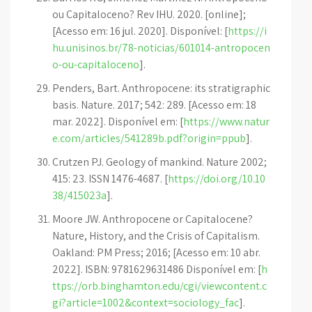
ou Capitaloceno? Rev IHU. 2020. [online];
[Acesso em: 16 jul. 2020]. Disponível: [
https://i
hu.unisinos.br/78-noticias/601014-antropocen
o-ou-capitaloceno
].
Penders, Bart. Anthropocene: its stratigraphic
basis. Nature. 2017; 542: 289. [Acesso em: 18
mar. 2022]. Disponível em: [
https://www.natur
e.com/articles/541289b.pdf?origin=ppub
].
Crutzen PJ. Geology of mankind. Nature 2002;
415: 23. ISSN 1476-4687. [
https://doi.org/10.10
38/415023a
].
Moore JW. Anthropocene or Capitalocene?
Nature, History, and the Crisis of Capitalism.
Oakland: PM Press; 2016; [Acesso em: 10 abr.
2022]. ISBN: 9781629631486 Disponível em: [
h
ttps://orb.binghamton.edu/cgi/viewcontent.c
gi?article=1002&context=sociology_fac
].