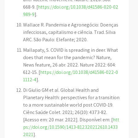
668-9. [
https://doi.org/10.1038/d41586-020-02
989-9
].
Wallace R. Pandemia e Agronegócio: Doenças
infecciosas, capitalismo e ciência. Trad. Silva
ARC. São Paulo: Elefante; 2020.
Mallapaty, S. COVID is spreading in deer. What
does that mean for the pandemic? Nature,
News feature, 26 abr. 2022. Nature 2022: 604:
612-15. [
https://doi.org/10.1038/d41586-022-0
1112-4
].
Di Giulio GM et al. Global Health and
Planetary Health: perspectives for a transition
to a more sustainable world post COVID-19.
Ciênc Saúde Colet. 2021; 26(10): 4373-82.
[Acesso em: 20 mar. 2022]. Disponível em: [
htt
ps://doi.org/10.1590/1413-812320212610.1433
2021
].