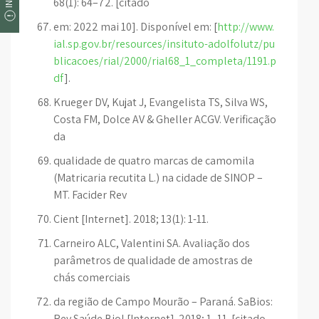
68(1): 64–72. [citado
em: 2022 mai 10]. Disponível em: [
http://www.
ial.sp.gov.br/resources/insituto-adolfolutz/pu
blicacoes/rial/2000/rial68_1_completa/1191.p
df
].
Krueger DV, Kujat J, Evangelista TS, Silva WS,
Costa FM, Dolce AV & Gheller ACGV. Verificação
da
qualidade de quatro marcas de camomila
(Matricaria recutita L.) na cidade de SINOP –
MT. Facider Rev
Cient [Internet]. 2018; 13(1): 1-11.
Carneiro ALC, Valentini SA. Avaliação dos
parâmetros de qualidade de amostras de
chás comerciais
da região de Campo Mourão – Paraná. SaBios:
Rev Saúde Biol [Internet]. 2018; 1–11. [citado