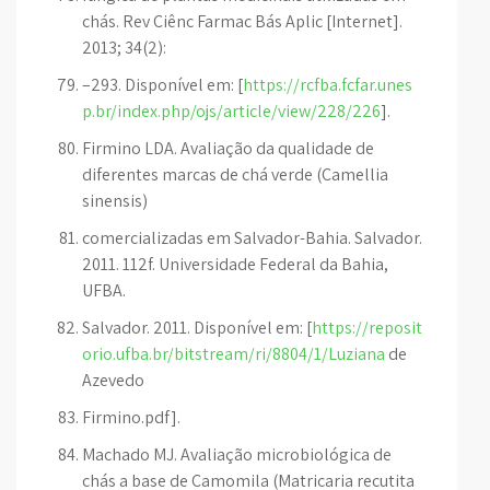
chás. Rev Ciênc Farmac Bás Aplic [Internet].
2013; 34(2):
–293. Disponível em: [
https://rcfba.fcfar.unes
p.br/index.php/ojs/article/view/228/226
].
Firmino LDA. Avaliação da qualidade de
diferentes marcas de chá verde (Camellia
sinensis)
comercializadas em Salvador-Bahia. Salvador.
2011. 112f. Universidade Federal da Bahia,
UFBA.
Salvador. 2011. Disponível em: [
https://reposit
orio.ufba.br/bitstream/ri/8804/1/Luziana
de
Azevedo
Firmino.pdf].
Machado MJ. Avaliação microbiológica de
chás a base de Camomila (Matricaria recutita