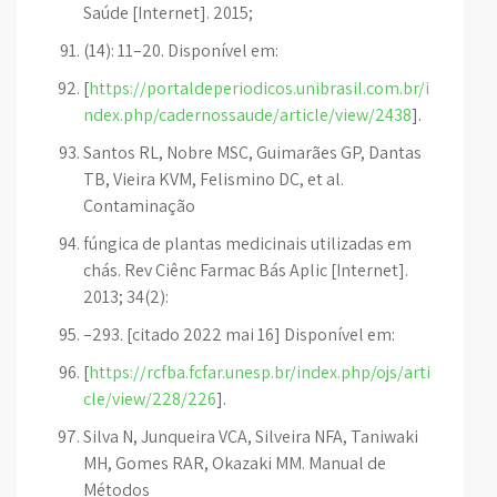
Saúde [Internet]. 2015;
(14): 11–20. Disponível em:
[
https://portaldeperiodicos.unibrasil.com.br/i
ndex.php/cadernossaude/article/view/2438
].
Santos RL, Nobre MSC, Guimarães GP, Dantas
TB, Vieira KVM, Felismino DC, et al.
Contaminação
fúngica de plantas medicinais utilizadas em
chás. Rev Ciênc Farmac Bás Aplic [Internet].
2013; 34(2):
–293. [citado 2022 mai 16] Disponível em:
[
https://rcfba.fcfar.unesp.br/index.php/ojs/arti
cle/view/228/226
].
Silva N, Junqueira VCA, Silveira NFA, Taniwaki
MH, Gomes RAR, Okazaki MM. Manual de
Métodos