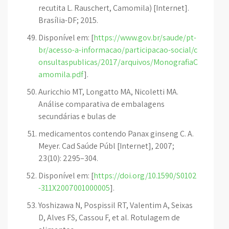
recutita L. Rauschert, Camomila) [Internet].
Brasília-DF; 2015.
Disponível em: [
https://www.gov.br/saude/pt-
br/acesso-a-informacao/participacao-social/c
onsultaspublicas/2017/arquivos/MonografiaC
amomila.pdf
].
Auricchio MT, Longatto MA, Nicoletti MA.
Análise comparativa de embalagens
secundárias e bulas de
medicamentos contendo Panax ginseng C. A.
Meyer. Cad Saúde Públ [Internet], 2007;
23(10): 2295–304.
Disponível em: [
https://doi.org/10.1590/S0102
-311X2007001000005
].
Yoshizawa N, Pospissil RT, Valentim A, Seixas
D, Alves FS, Cassou F, et al. Rotulagem de