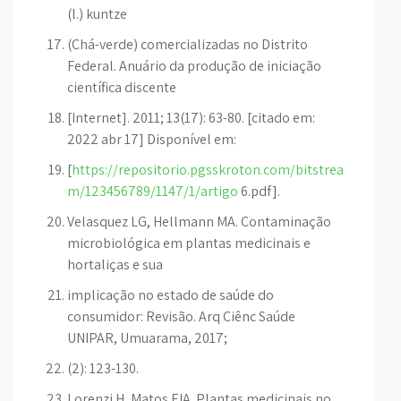
(l.) kuntze
(Chá-verde) comercializadas no Distrito
Federal. Anuário da produção de iniciação
científica discente
[Internet]. 2011; 13(17): 63-80. [citado em:
2022 abr 17] Disponível em:
[
https://repositorio.pgsskroton.com/bitstrea
m/123456789/1147/1/artigo
6.pdf].
Velasquez LG, Hellmann MA. Contaminação
microbiológica em plantas medicinais e
hortaliças e sua
implicação no estado de saúde do
consumidor: Revisão. Arq Ciênc Saúde
UNIPAR, Umuarama, 2017;
(2): 123-130.
Lorenzi H, Matos FJA. Plantas medicinais no