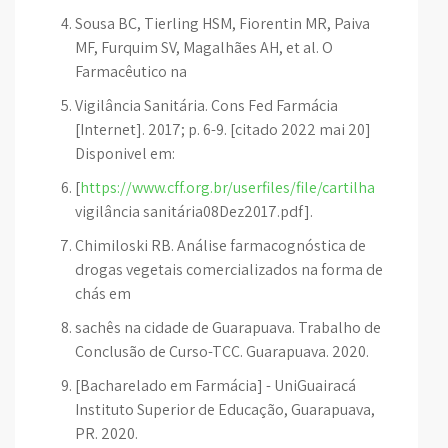
Sousa BC, Tierling HSM, Fiorentin MR, Paiva
MF, Furquim SV, Magalhães AH, et al. O
Farmacêutico na
Vigilância Sanitária. Cons Fed Farmácia
[Internet]. 2017; p. 6-9. [citado 2022 mai 20]
Disponivel em:
[
https://www.cff.org.br/userfiles/file/cartilha
vigilância sanitária08Dez2017.pdf].
Chimiloski RB. Análise farmacognóstica de
drogas vegetais comercializados na forma de
chás em
sachês na cidade de Guarapuava. Trabalho de
Conclusão de Curso-TCC. Guarapuava. 2020.
[Bacharelado em Farmácia] - UniGuairacá
Instituto Superior de Educação, Guarapuava,
PR. 2020.