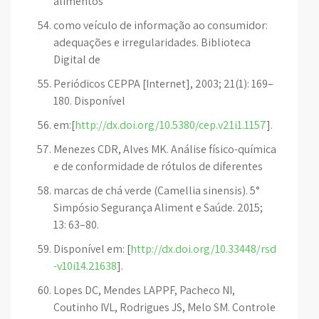
alimentos
como veículo de informação ao consumidor:
adequações e irregularidades. Biblioteca
Digital de
Periódicos CEPPA [Internet], 2003; 21(1): 169–
180. Disponível
em:[
http://dx.doi.org/10.5380/cep.v21i1.1157
].
Menezes CDR, Alves MK. Análise físico-química
e de conformidade de rótulos de diferentes
marcas de chá verde (Camellia sinensis). 5°
Simpósio Segurança Aliment e Saúde. 2015;
13: 63–80.
Disponível em: [
http://dx.doi.org/10.33448/rsd
-v10i14.21638
].
Lopes DC, Mendes LAPPF, Pacheco NI,
Coutinho IVL, Rodrigues JS, Melo SM. Controle