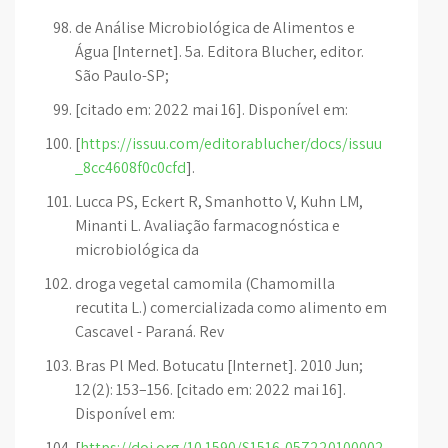
de Análise Microbiológica de Alimentos e
Água [Internet]. 5a. Editora Blucher, editor.
São Paulo-SP;
[citado em: 2022 mai 16]. Disponível em:
[
https://issuu.com/editorablucher/docs/issuu
_8cc4608f0c0cfd
].
Lucca PS, Eckert R, Smanhotto V, Kuhn LM,
Minanti L. Avaliação farmacognóstica e
microbiológica da
droga vegetal camomila (Chamomilla
recutita L.) comercializada como alimento em
Cascavel - Paraná. Rev
Bras Pl Med. Botucatu [Internet]. 2010 Jun;
12(2): 153–156. [citado em: 2022 mai 16].
Disponível em:
[
https://doi.org/10.1590/S1516-057220100002