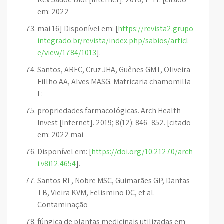
em: 2022
mai 16] Disponível em: [
https://revista2.grupo
integrado.br/revista/index.php/sabios/articl
e/view/1784/1013
].
Santos, ARFC, Cruz JHA, Guênes GMT, Oliveira
Fillho AA, Alves MASG. Matricaria chamomilla
L:
propriedades farmacológicas. Arch Health
Invest [Internet]. 2019; 8(12): 846–852. [citado
em: 2022 mai
Disponível em: [
https://doi.org/10.21270/arch
i.v8i12.4654
].
Santos RL, Nobre MSC, Guimarães GP, Dantas
TB, Vieira KVM, Felismino DC, et al.
Contaminação
fúngica de plantas medicinais utilizadas em