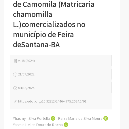
de Camomila (Matricaria
chamomilla
L.)comercializados no
município de Feira
deSantana-BA
v. 18 (2024)
21/07/2022
04/12/2024
https://doi.org/10.32712/2446-4775.2024.1491
Yhasmyn Silva Portella
Raiza Maria da Silva Moura
Yasmin Hellen Dourado Rocha