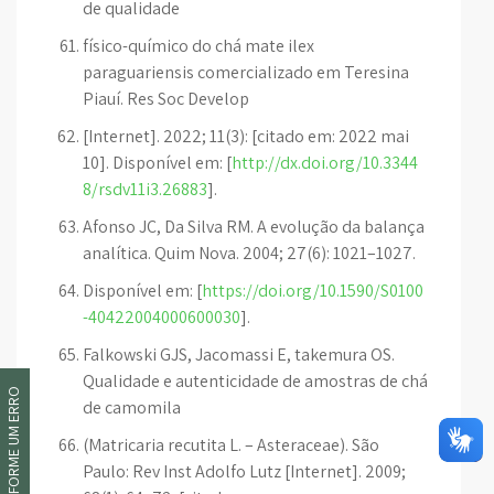
de qualidade
físico-químico do chá mate ilex
paraguariensis comercializado em Teresina
Piauí. Res Soc Develop
[Internet]. 2022; 11(3): [citado em: 2022 mai
10]. Disponível em: [
http://dx.doi.org/10.3344
8/rsdv11i3.26883
].
Afonso JC, Da Silva RM. A evolução da balança
analítica. Quim Nova. 2004; 27(6): 1021–1027.
Disponível em: [
https://doi.org/10.1590/S0100
-40422004000600030
].
Falkowski GJS, Jacomassi E, takemura OS.
Qualidade e autenticidade de amostras de chá
INFORME UM ERRO
de camomila
(Matricaria recutita L. – Asteraceae). São
Paulo: Rev Inst Adolfo Lutz [Internet]. 2009;