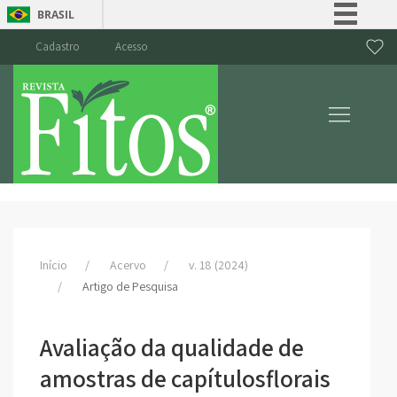
BRASIL
Simplifique!
Cadastro
Acesso
Comunica BR
Participe
Acesso à informação
Legislação
Canais
Início
Acervo
v. 18 (2024)
Artigo de Pesquisa
Avaliação da qualidade de
amostras de capítulosflorais