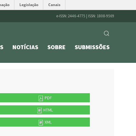
mação
Legislação
Canais
e-ISSN: 2446-4775 | ISSN: 1808-9569
S
NOTÍCIAS
SOBRE
SUBMISSÕES
PDF
HTML
XML