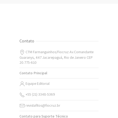
Contato
CTM Farmanguinhos/Fiocruz Av.Comandante
Guaranys, 447 Jacarepaguá, Rio de Janeiro CEP
20.775-610
Contato Principal
Equipe Editorial
+55 (21) 3348-5369
revistafitos@fiocruz.br
Contato para Suporte Técnico