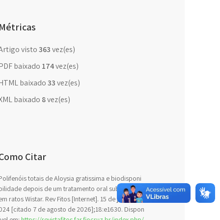
Métricas
Artigo visto
363
vez(es)
PDF baixado
174
vez(es)
HTML baixado
33
vez(es)
XML baixado
8
vez(es)
Como Citar
Polifenóis totais de Aloysia gratissima e biodisponi
bilidade depois de um tratamento oral subcrônico
em ratos Wistar. Rev Fitos [Internet]. 15 de julho de 2
024 [citado 7 de agosto de 2026];18:e1630. Dispon
ível em:
https://revistafitos.far.fiocruz.br/index.php/