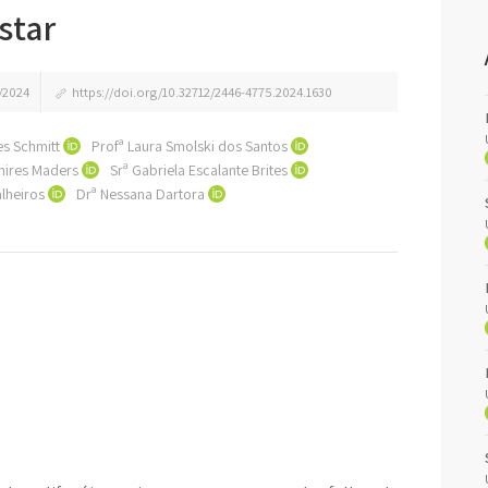
star
/2024
https://doi.org/10.32712/2446-4775.2024.1630
es Schmitt
Profª Laura Smolski dos Santos
amires Maders
Srª Gabriela Escalante Brites
alheiros
Drª Nessana Dartora