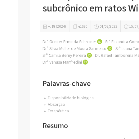
subcrônico em ratos Wi
v. 18 (2024)
e1630
01/08/2023
15/07
Drª Gênifer Erminda Schreiner
Srª Elizandra Gom
Drª Silvia Muller de Moura Sarmento
Srª Luana T
Srª Camila Berny Pereira
Dr. Rafael Tamborena M
Drª Vanusa Manfredini
Palavras-chave
Disponibilidade biológica
Absorção
Terapêutica
Resumo