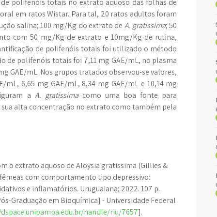
 de polifenóis totais no extrato aquoso das folhas de
oral em ratos Wistar. Para tal, 20 ratos adultos foram
lução salina; 100 mg/Kg do extrato de
A. gratissima
; 50
nto com 50 mg/Kg de extrato e 10mg/Kg de rutina,
antificação de polifenóis totais foi utilizado o método
ão de polifenóis totais foi 7,11 mg GAE/mL, no plasma
3 mg GAE/mL. Nos grupos tratados observou-se valores,
GAE/mL, 6,65 mg GAE/mL, 8,34 mg GAE/mL e 10,14 mg
figuram a
A. gratissima
como uma boa fonte para
 a sua alta concentração no extrato como também pela
m o extrato aquoso de Aloysia gratissima (Gillies &
 e fêmeas com comportamento tipo depressivo:
dativos e inflamatórios. Uruguaiana; 2022. 107 p.
Pós-Graduação em Bioquímica] - Universidade Federal
//dspace.unipampa.edu.br/handle/riu/7657
].