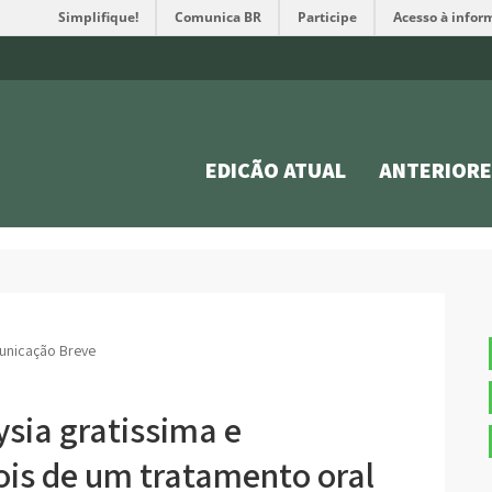
Simplifique!
Comunica BR
Participe
Acesso à infor
EDIÇÃO ATUAL
ANTERIORE
nicação Breve
ysia gratissima e
ois de um tratamento oral