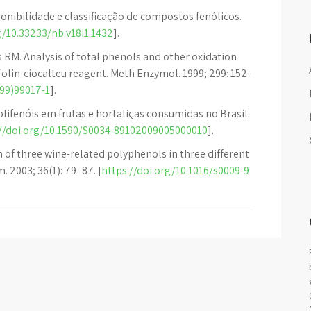
onibilidade e classificação de compostos fenólicos.
g/10.33233/nb.v18i1.1432
].
 RM. Analysis of total phenols and other oxidation
olin-ciocalteu reagent. Meth Enzymol. 1999; 299: 152-
(99)99017-1
].
olifenóis em frutas e hortaliças consumidas no Brasil.
://doi.org/10.1590/S0034-89102009005000010
].
 of three wine-related polyphenols in three different
. 2003; 36(1): 79–87. [
https://doi.org/10.1016/s0009-9