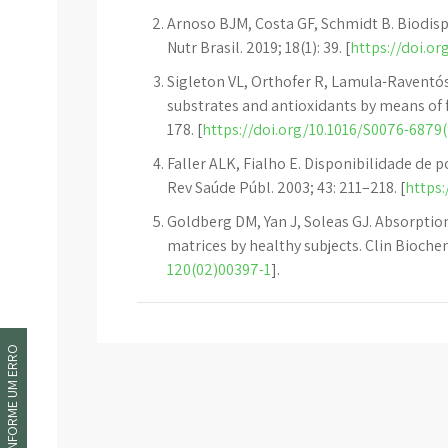
Arnoso BJM, Costa GF, Schmidt B. Biodisp
Nutr Brasil. 2019; 18(1): 39. [
https://doi.or
Sigleton VL, Orthofer R, Lamula-Raventós
substrates and antioxidants by means of f
178. [
https://doi.org/10.1016/S0076-6879
Faller ALK, Fialho E. Disponibilidade de p
Rev Saúde Públ. 2003; 43: 211–218. [
https
Goldberg DM, Yan J, Soleas GJ. Absorption
matrices by healthy subjects. Clin Biochem
120(02)00397-1
].
INFORME UM ERRO