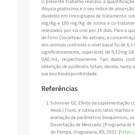
O presente trabalho realizou a quantificação
Aloysia gratissima,
e o seu índice de absorção 
divididos em cinco grupos de tratamento: so
mg/Kg e 100 mg/Kg de rutina e co-tratame
realizados por via oral por 14 dias. Para a qu
de Folin Ciocalteau. No extrato, a concentraç
dos animais controles o nível basal foi de 4,
significativamente, superiores de 9,32mg 
GAE/mL, respectivamente. Tais dados con
obtenção de polifenóis totais, devido, tanto
sua boa biodisponibilidade.
Referências
Schreiner GE. Efeito da suplementação co
Hook.) Tronc. e rutina em ratos machos
avaliação de parâmetros bioquímicos, oxi
Dissertação de Mestrado. [Programa de 
do Pampa, Uruguaiana, RS, 2022. [
https: