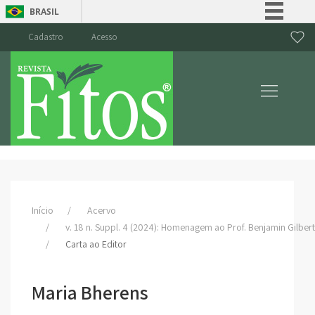
BRASIL
Simplifique!
Cadastro
Acesso
Comunica BR
Participe
Acesso à informação
Legislação
Canais
Início
Acervo
v. 18 n. Suppl. 4 (2024): Homenagem ao Prof. Benjamin Gilbert
Carta ao Editor
Maria Bherens