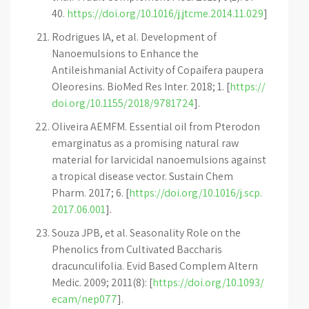
40.
https://doi.org/10.1016/j.jtcme.2014.11.029
]
Rodrigues IA, et al. Development of
Nanoemulsions to Enhance the
Antileishmanial Activity of Copaifera paupera
Oleoresins. BioMed Res Inter. 2018; 1. [
https://
doi.org/10.1155/2018/9781724
].
Oliveira AEMFM. Essential oil from Pterodon
emarginatus as a promising natural raw
material for larvicidal nanoemulsions against
a tropical disease vector. Sustain Chem
Pharm. 2017; 6. [
https://doi.org/10.1016/j.scp.
2017.06.001
].
Souza JPB, et al. Seasonality Role on the
Phenolics from Cultivated Baccharis
dracunculifolia. Evid Based Complem Altern
Medic. 2009; 2011(8): [
https://doi.org/10.1093/
ecam/nep077
].