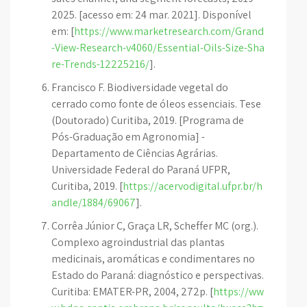
2025. [acesso em: 24 mar. 2021]. Disponível
em: [
https://www.marketresearch.com/Grand
-View-Research-v4060/Essential-Oils-Size-Sha
re-Trends-12225216/
].
Francisco F. Biodiversidade vegetal do
cerrado como fonte de óleos essenciais. Tese
(Doutorado) Curitiba, 2019. [Programa de
Pós-Graduação em Agronomia] -
Departamento de Ciências Agrárias.
Universidade Federal do Paraná UFPR,
Curitiba, 2019. [
https://acervodigital.ufpr.br/h
andle/1884/69067
].
Corrêa Júnior C, Graça LR, Scheffer MC (org.).
Complexo agroindustrial das plantas
medicinais, aromáticas e condimentares no
Estado do Paraná: diagnóstico e perspectivas.
Curitiba: EMATER-PR, 2004, 272p. [
https://ww