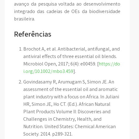
avanço da pesquisa voltada ao desenvolvimento
integrado das cadeias de OEs da biodiversidade
brasileira.
Referências
Brochot A, et al. Antibacterial, antifungal, and
antiviral effects of three essential oil blends.
Microbiol Open, 2017; 6(4): e00459. [
https://do
i.org/10.1002/mbo3.459
].
Govindasamy R, Arumugam S, Simon JE. An
assessment of the essential oil and aromatic
plant industry with a focus on Africa. In Juliani
HR, Simon JE, Ho CT. (Ed.). African Natural
Plant Products Volume II: Discoveries and
Challenges in Chemistry, Health, and
Nutrition. United States: Chemical American
Society. 2014. p289-321.