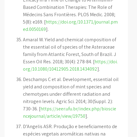
Based Combination Therapies: The Role of
Médecins Sans Frontières. PLOS Medic. 2008;
5(8): e169. [
https://doi.org/10.1371/journal.pm
ed.0050169
].
Amaral W. Yield and chemical composition of
the essential oil of species of the Asteraceae
family from Atlantic Forest, South of Brazil. J
Essen Oil Res. 2018; 30(4): 278-84. [
https://doi.
org/10.1080/10412905.2018.1434092
].
Deschamps C et al. Development, essential oil
yield and composition of mint species and
chemotypes under different radiation and
nitrogen levels. Agric Sci. 2014; 30(Suppl. 2):
730-36. [
https://seer.ufu.br/index.php/bioscie
ncejournal/article/view/19750
].
D’Angelis ASR. Produção e beneficiamento de
espécies vegetais aromáticas nativas na