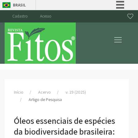
BRASIL
Simplifique!
Cadastro
Acesso
Comunica BR
Participe
Acesso à informação
Legislação
Canais
Início
Acervo
v. 19 (2025)
Artigo de Pesquisa
Óleos essenciais de espécies
da biodiversidade brasileira: