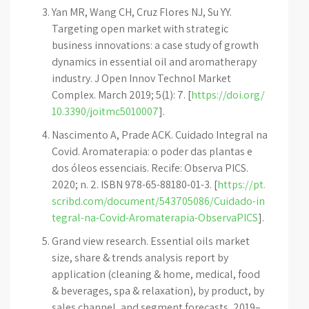
Yan MR, Wang CH, Cruz Flores NJ, Su YY.
Targeting open market with strategic
business innovations: a case study of growth
dynamics in essential oil and aromatherapy
industry. J Open Innov Technol Market
Complex. March 2019; 5(1): 7. [
https://doi.org/
10.3390/joitmc5010007
].
Nascimento A, Prade ACK. Cuidado Integral na
Covid. Aromaterapia: o poder das plantas e
dos óleos essenciais. Recife: Observa PICS.
2020; n. 2. ISBN 978-65-88180-01-3. [
https://pt.
scribd.com/document/543705086/Cuidado-in
tegral-na-Covid-Aromaterapia-ObservaPICS
].
Grand view research. Essential oils market
size, share & trends analysis report by
application (cleaning & home, medical, food
& beverages, spa & relaxation), by product, by
sales channel, and segment forecasts, 2019–