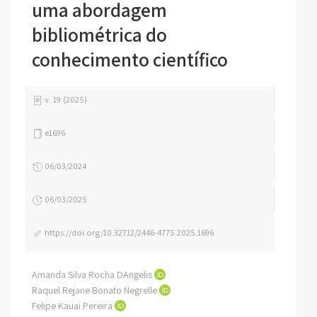
uma abordagem
bibliométrica do
conhecimento científico
v. 19 (2025)
e1696
06/03/2024
06/03/2025
https://doi.org/10.32712/2446-4775.2025.1696
Amanda Silva Rocha DAngelis
Raquel Rejane Bonato Negrelle
Felipe Kauai Pereira