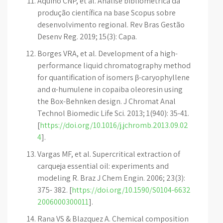
Aquino CNP, et al. Análise bibliométrica da
produção científica na base Scopus sobre
desenvolvimento regional. Rev Bras Gestão
Desenv Reg. 2019; 15(3): Capa.
Borges VRA, et al. Development of a high-
performance liquid chromatography method
for quantification of isomers β-caryophyllene
and α-humulene in copaiba oleoresin using
the Box-Behnken design. J Chromat Anal
Technol Biomedic Life Sci. 2013; 1(940): 35-41.
[
https://doi.org/10.1016/j.jchromb.2013.09.02
4
].
Vargas MF, et al. Supercritical extraction of
carqueja essential oil: experiments and
modeling R. Braz J Chem Engin. 2006; 23(3):
375- 382. [
https://doi.org/10.1590/S0104-6632
2006000300011
].
Rana VS & Blazquez A. Chemical composition