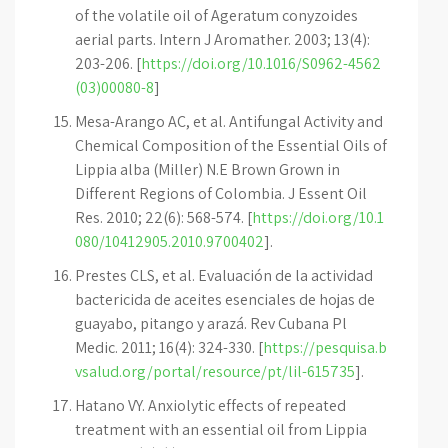
of the volatile oil of Ageratum conyzoides
aerial parts. Intern J Aromather. 2003; 13(4):
203-206. [
https://doi.org/10.1016/S0962-4562
(03)00080-8
]
Mesa-Arango AC, et al. Antifungal Activity and
Chemical Composition of the Essential Oils of
Lippia alba (Miller) N.E Brown Grown in
Different Regions of Colombia. J Essent Oil
Res. 2010; 22(6): 568-574. [
https://doi.org/10.1
080/10412905.2010.9700402
].
Prestes CLS, et al. Evaluación de la actividad
bactericida de aceites esenciales de hojas de
guayabo, pitango y arazá. Rev Cubana Pl
Medic. 2011; 16(4): 324-330. [
https://pesquisa.b
vsalud.org/portal/resource/pt/lil-615735
].
Hatano VY. Anxiolytic effects of repeated
treatment with an essential oil from Lippia