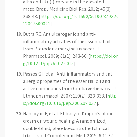
alba and (R)-(-)-carvone in the elevated T-
maze. Braz J Medicine Biol Res. 2012; 45(3):
238-43. [
https://doi.org/10.1590/S0100-879X20
12007500021
].
Dutra RC. Antiulcerogenic and anti-
inflammatory activities of the essential oil
from Pterodon emarginatus seeds. J
Pharmacol. 2009; 61(2): 243-50. [
https://doi.or
g/10.1211/jpp/61.02.0015
].
Passos GF, et al. Anti-inflammatory and anti-
allergic properties of the essential oil and
active compounds from Cordia verbenácea. J
Ethnopharmacol. 2007; 110(2): 323-333. [
http
s://doi.org/10.1016/j.jep.2006.09.032
].
Namjoyan F, et al. Efficacy of Dragon's blood
cream on wound healing: A randomized,
double-blind, placebo-controlled clinical
trial. Tradit Complement Med. 2015; 6(1): 37-