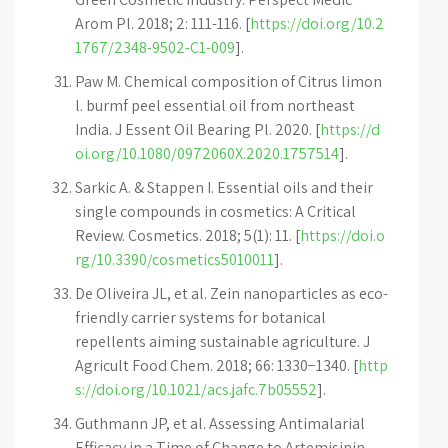
Arom Pl. 2018; 2: 111-116. [
https://doi.org/10.2
1767/2348-9502-C1-009
].
Paw M. Chemical composition of Citrus limon
l. burmf peel essential oil from northeast
India. J Essent Oil Bearing Pl. 2020. [
https://d
oi.org/10.1080/0972060X.2020.1757514
].
Sarkic A. & Stappen I. Essential oils and their
single compounds in cosmetics: A Critical
Review. Cosmetics. 2018; 5(1): 11. [
https://doi.o
rg/10.3390/cosmetics5010011
].
De Oliveira JL, et al. Zein nanoparticles as eco-
friendly carrier systems for botanical
repellents aiming sustainable agriculture. J
Agricult Food Chem. 2018; 66: 1330−1340. [
http
s://doi.org/10.1021/acs.jafc.7b05552
].
Guthmann JP, et al. Assessing Antimalarial
Efficacy in a Time of Change to Artemisinin-