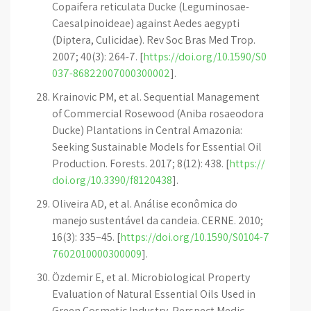
Copaifera reticulata Ducke (Leguminosae-
Caesalpinoideae) against Aedes aegypti
(Diptera, Culicidae). Rev Soc Bras Med Trop.
2007; 40(3): 264-7. [
https://doi.org/10.1590/S0
037-86822007000300002
].
Krainovic PM, et al. Sequential Management
of Commercial Rosewood (Aniba rosaeodora
Ducke) Plantations in Central Amazonia:
Seeking Sustainable Models for Essential Oil
Production. Forests. 2017; 8(12): 438. [
https://
doi.org/10.3390/f8120438
].
Oliveira AD, et al. Análise econômica do
manejo sustentável da candeia. CERNE. 2010;
16(3): 335–45. [
https://doi.org/10.1590/S0104-7
7602010000300009
].
Özdemir E, et al. Microbiological Property
Evaluation of Natural Essential Oils Used in
Green Cosmetic Industry. Perspect Medic