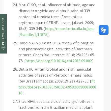
Mori CLSO, et al. Influence of altitude, age and
diameter on yield and alpha-bisabolol 339
content of candeia trees (Eremanthus
INFORME UM ERRO
erythropappus). CERNE. Lavras, jul./set. 2009;
15:(3): 339-345. [
http://repositorio.ufla.br/jspu
i/handle/1/11875
].
Rabelo ACS & Costa DC. A review of biological
and pharmacological activities of Baccharis
trimera. Chem Biol Interact. 2018; 25(296): 65-
75. [
https://doi.org/10.1016/j.cbi.2018.09.002
].
Dutra RC. Antimicrobial and leishmanicidal
activities of seeds of Pterodon emarginatus.
Rev Bras Farmacogn. 2009; 19(2a): 429–35. [
ht
tps://doi.org/10.1590/S0102-695X20090003000
16
].
Silva HHG, et al. Larvicidal activity of oil-resin
fractions from the Brazilian medicinal plant