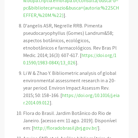
w.bdpa.cnptia.embrapa.br/consulta/busca?b=
pc&biblioteca=vazio&busca=(autoria:%22SCH
EFFER,%20M.%22)
].
D'angelis ASR, Negrelle RRB. Pimenta
pseudocaryophyllus (Gomes) Landrum&58;
aspectos botânicos, ecológicos,
etnobotânicos e farmacológicos. Rev Bras Pl
Medic. 2014; 16(3): 607-617. [
https://doi.org/1
0.1590/1983-084X/13_026
].
Li W & Zhao Y. Bibliometric analysis of global
environmental assessment research in a 20-
year period. Environ Impact Assessm Rev.
2015; 50: 158–166. [
https://doi.org/10.1016/j.eia
r.2014.09.012
].
Flora do Brasil. Jardim Botânico do Rio de
Janeiro. [acesso em: 11 ago. 2019]. Disponível
em: [
http://floradobrasil.jbrj.gov.br/
].