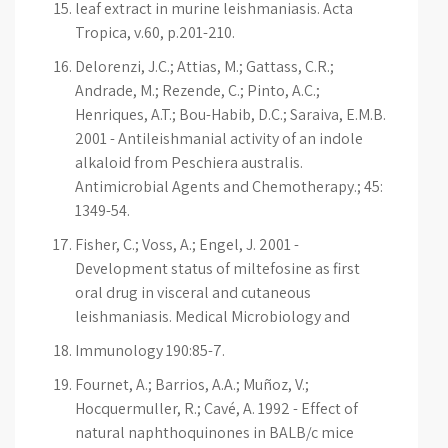
leaf extract in murine leishmaniasis. Acta
Tropica, v.60, p.201-210.
Delorenzi, J.C.; Attias, M.; Gattass, C.R.;
Andrade, M.; Rezende, C.; Pinto, A.C.;
Henriques, A.T.; Bou-Habib, D.C.; Saraiva, E.M.B.
2001 - Antileishmanial activity of an indole
alkaloid from Peschiera australis.
Antimicrobial Agents and Chemotherapy.; 45:
1349-54.
Fisher, C.; Voss, A.; Engel, J. 2001 -
Development status of miltefosine as first
oral drug in visceral and cutaneous
leishmaniasis. Medical Microbiology and
Immunology 190:85-7.
Fournet, A.; Barrios, A.A.; Muñoz, V.;
Hocquermuller, R.; Cavé, A. 1992 - Effect of
natural naphthoquinones in BALB/c mice