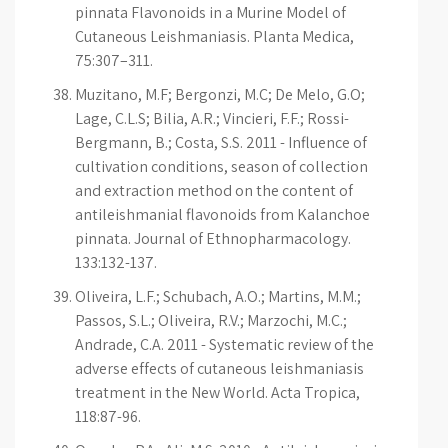
pinnata Flavonoids in a Murine Model of
Cutaneous Leishmaniasis. Planta Medica,
75:307–311.
Muzitano, M.F; Bergonzi, M.C; De Melo, G.O;
Lage, C.L.S; Bilia, A.R.; Vincieri, F.F.; Rossi-
Bergmann, B.; Costa, S.S. 2011 - Influence of
cultivation conditions, season of collection
and extraction method on the content of
antileishmanial flavonoids from Kalanchoe
pinnata. Journal of Ethnopharmacology.
133:132-137.
Oliveira, L.F.; Schubach, A.O.; Martins, M.M.;
Passos, S.L.; Oliveira, R.V.; Marzochi, M.C.;
Andrade, C.A. 2011 - Systematic review of the
adverse effects of cutaneous leishmaniasis
treatment in the New World. Acta Tropica,
118:87-96.