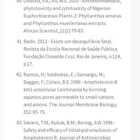
Onocha, P.A.; Ali, M.S. 2010 - Antileishmaniasis,
phytotoxicity and cytotoxicity of Nigerian
Euphorbiaceous Plants 2: Phyllanthus amarus
and Phyllanthus muellerianus extracts.
African Scientist.,11(2):79-83.
Radis. 2013 - Existe um desequilíbrio fatal.
Revista da Escola Nacional de Saúde Pública.
Fundação Oswaldo Cruz. Rio de Janeiro, n.124,
p.17.
Ramos, H.; Valdivieso, E.; Gamargo, M.;
Dagger, F.; Cohen, B.E. 1996 - Amphotericin B
kills unicellular Leishmania by forming
aqueous pores permeable to small cations
and anions. The Journal Membrane Biology,
152: 65-75.
Sievers, T.M.; Kubak, B.M.; Bering, A.W. 1996 -
Safety and efficacy of Intralipid emulsions of
Amphotericin B. Journal of Antimicrobial