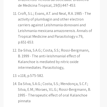
de Medicina Tropical, 29(5):447-453.
Croft, S.L.; Evans, A.T. and Neal, R.A. 1985 - The
activity of plumbagin and other electron
carriers against Leishmania donovani and
Leishmania mexicana amazonensis. Annals of
Tropical Medicine and Parasitology v.79,
p.651-653.
Da-Silva, S.A.G.; Costa, S.S.; Rossi-Bergmann,
B. 1999 - The anti-leishmanial effect of
Kalanchoe is mediated by nitric oxide
intermediates. Parasitology,
v.118, p.575-582.
Da Silva, S.A.G.; Costa, S.S.; Mendonça, S.C.F.;
Silva, E.M.; Moraes, V.L.G.; Rossi-Bergmann, B.
1995 - Therapeutic effect of oral Kalanchoe
pinnata