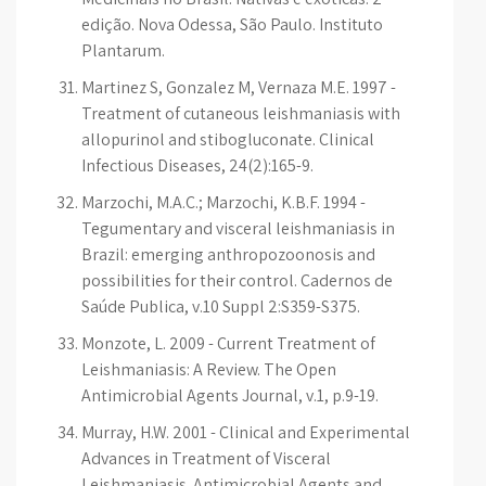
edição. Nova Odessa, São Paulo. Instituto
Plantarum.
Martinez S, Gonzalez M, Vernaza M.E. 1997 -
Treatment of cutaneous leishmaniasis with
allopurinol and stibogluconate. Clinical
Infectious Diseases, 24(2):165-9.
Marzochi, M.A.C.; Marzochi, K.B.F. 1994 -
Tegumentary and visceral leishmaniasis in
Brazil: emerging anthropozoonosis and
possibilities for their control. Cadernos de
Saúde Publica, v.10 Suppl 2:S359-S375.
Monzote, L. 2009 - Current Treatment of
Leishmaniasis: A Review. The Open
Antimicrobial Agents Journal, v.1, p.9-19.
Murray, H.W. 2001 - Clinical and Experimental
Advances in Treatment of Visceral
Leishmaniasis. Antimicrobial Agents and