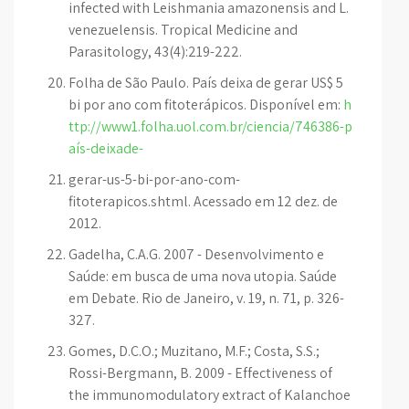
infected with Leishmania amazonensis and L.
venezuelensis. Tropical Medicine and
Parasitology, 43(4):219-222.
Folha de São Paulo. País deixa de gerar US$ 5
bi por ano com fitoterápicos. Disponível em:
h
ttp://www1.folha.uol.com.br/ciencia/746386-p
aís-deixade-
gerar-us-5-bi-por-ano-com-
fitoterapicos.shtml. Acessado em 12 dez. de
2012.
Gadelha, C.A.G. 2007 - Desenvolvimento e
Saúde: em busca de uma nova utopia. Saúde
em Debate. Rio de Janeiro, v. 19, n. 71, p. 326-
327.
Gomes, D.C.O.; Muzitano, M.F.; Costa, S.S.;
Rossi-Bergmann, B. 2009 - Effectiveness of
the immunomodulatory extract of Kalanchoe