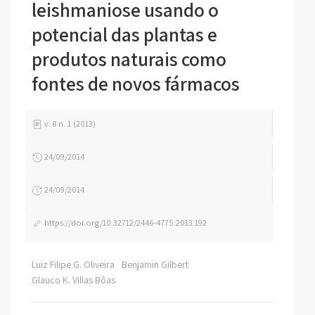
leishmaniose usando o
potencial das plantas e
produtos naturais como
fontes de novos fármacos
v. 8 n. 1 (2013)
24/09/2014
24/09/2014
https://doi.org/10.32712/2446-4775.2013.192
Luiz Filipe G. Oliveira
Benjamin Gilbert
Glauco K. Villas Bôas