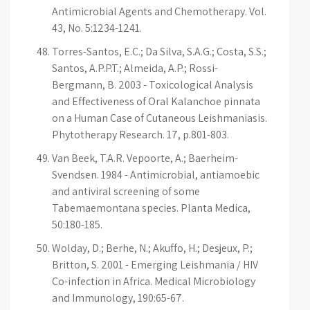
Antimicrobial Agents and Chemotherapy. Vol.
43, No. 5:1234-1241.
Torres-Santos, E.C.; Da Silva, S.A.G.; Costa, S.S.;
Santos, A.P.P.T.; Almeida, A.P.; Rossi-
Bergmann, B. 2003 - Toxicological Analysis
and Effectiveness of Oral Kalanchoe pinnata
on a Human Case of Cutaneous Leishmaniasis.
Phytotherapy Research. 17, p.801-803.
Van Beek, T.A.R. Vepoorte, A.; Baerheim-
Svendsen. 1984 - Antimicrobial, antiamoebic
and antiviral screening of some
Tabemaemontana species. Planta Medica,
50:180-185.
Wolday, D.; Berhe, N.; Akuffo, H.; Desjeux, P.;
Britton, S. 2001 - Emerging Leishmania / HIV
Co-infection in Africa. Medical Microbiology
and Immunology, 190:65-67.