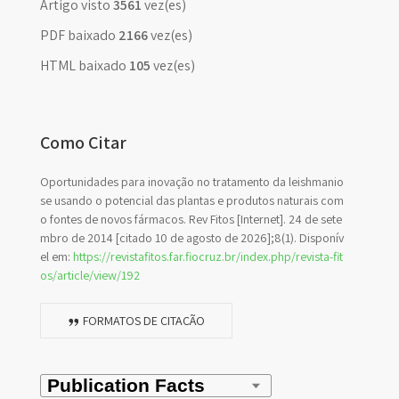
Artigo visto
3561
vez(es)
PDF baixado
2166
vez(es)
HTML baixado
105
vez(es)
Como Citar
Oportunidades para inovação no tratamento da leishmanio
se usando o potencial das plantas e produtos naturais com
o fontes de novos fármacos. Rev Fitos [Internet]. 24 de sete
mbro de 2014 [citado 10 de agosto de 2026];8(1). Disponív
el em:
https://revistafitos.far.fiocruz.br/index.php/revista-fit
os/article/view/192
FORMATOS DE CITAÇÃO