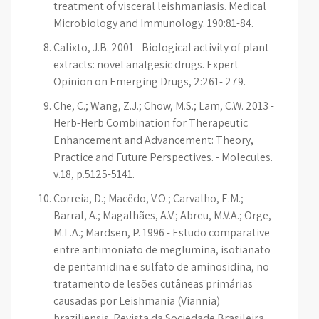
treatment of visceral leishmaniasis. Medical
Microbiology and Immunology. 190:81-84.
Calixto, J.B. 2001 - Biological activity of plant
extracts: novel analgesic drugs. Expert
Opinion on Emerging Drugs, 2:261- 279.
Che, C.; Wang, Z.J.; Chow, M.S.; Lam, C.W. 2013 -
Herb-Herb Combination for Therapeutic
Enhancement and Advancement: Theory,
Practice and Future Perspectives. - Molecules.
v.18, p.5125-5141.
Correia, D.; Macêdo, V.O.; Carvalho, E.M.;
Barral, A.; Magalhães, A.V.; Abreu, M.V.A.; Orge,
M.L.A.; Mardsen, P. 1996 - Estudo comparative
entre antimoniato de meglumina, isotianato
de pentamidina e sulfato de aminosidina, no
tratamento de lesões cutâneas primárias
causadas por Leishmania (Viannia)
braziliensis. Revista da Sociedade Brasileira