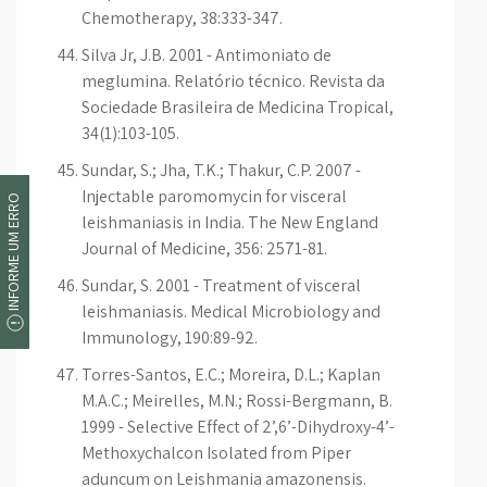
Chemotherapy, 38:333-347.
Silva Jr, J.B. 2001 - Antimoniato de
meglumina. Relatório técnico. Revista da
Sociedade Brasileira de Medicina Tropical,
34(1):103-105.
Sundar, S.; Jha, T.K.; Thakur, C.P. 2007 -
Injectable paromomycin for visceral
INFORME UM ERRO
leishmaniasis in India. The New England
Journal of Medicine, 356: 2571-81.
Sundar, S. 2001 - Treatment of visceral
leishmaniasis. Medical Microbiology and
Immunology, 190:89-92.
Torres-Santos, E.C.; Moreira, D.L.; Kaplan
M.A.C.; Meirelles, M.N.; Rossi-Bergmann, B.
1999 - Selective Effect of 2’,6’-Dihydroxy-4’-
Methoxychalcon Isolated from Piper
aduncum on Leishmania amazonensis.