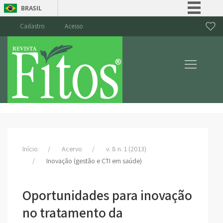
BRASIL
Simplifique!
Cadastro
Acesso
Comunica BR
Participe
Acesso à informação
Legislação
Canais
Início
Acervo
v. 8 n. 1 (2013)
Inovação (gestão e CTI em saúde)
Oportunidades para inovação
no tratamento da