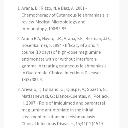
Arana, B.; Rizzo, N. e Diaz, A. 2001 -
Chemotherapy of Cutaneous leishmaniasis: a
review. Medical Microbiology and
Immunology, 190:93-95.
Arana B.A; Navin, T.R.; Arana, F.E.; Berman, J.D.;
Rosenkaimer, F. 1994 - Efficacy of a short
course (10 days) of high-dose meglumine
antimonate with or without interferon-
gamma in treating cutaneous leishmaniasis
in Guatemala. Clinical Infectious Diseases,
18(3):381-4.
Arevalo, I.; Tulliano, G.; Quispe, A.; Spaeth, G.;
Matlashewski, G.; Llanos-Cuentas, A.; Pollack,
H. 2007 - Role of imiquimod and parenteral
meglumine antimoniate in the initial
treatment of cutaneous leishmaniasis.
Clinical Infectious Diseases, 15;44(12):1549.