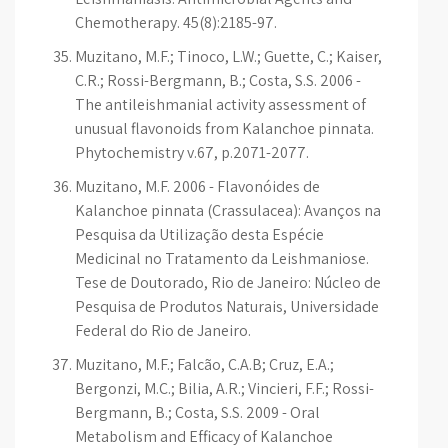
Chemotherapy. 45(8):2185-97.
Muzitano, M.F.; Tinoco, L.W.; Guette, C.; Kaiser,
C.R.; Rossi-Bergmann, B.; Costa, S.S. 2006 -
The antileishmanial activity assessment of
unusual flavonoids from Kalanchoe pinnata.
Phytochemistry v.67, p.2071-2077.
Muzitano, M.F. 2006 - Flavonóides de
Kalanchoe pinnata (Crassulacea): Avanços na
Pesquisa da Utilização desta Espécie
Medicinal no Tratamento da Leishmaniose.
Tese de Doutorado, Rio de Janeiro: Núcleo de
Pesquisa de Produtos Naturais, Universidade
Federal do Rio de Janeiro.
Muzitano, M.F.; Falcão, C.A.B; Cruz, E.A.;
Bergonzi, M.C.; Bilia, A.R.; Vincieri, F.F.; Rossi-
Bergmann, B.; Costa, S.S. 2009 - Oral
Metabolism and Efficacy of Kalanchoe