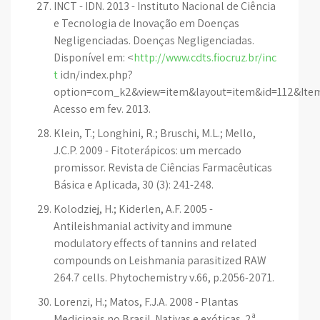
INCT - IDN. 2013 - Instituto Nacional de Ciência
e Tecnologia de Inovação em Doenças
Negligenciadas. Doenças Negligenciadas.
Disponível em: <
http://www.cdts.fiocruz.br/inc
t
idn/index.php?
option=com_k2&view=item&layout=item&id=112&Item
Acesso em fev. 2013.
Klein, T.; Longhini, R.; Bruschi, M.L.; Mello,
J.C.P. 2009 - Fitoterápicos: um mercado
promissor. Revista de Ciências Farmacêuticas
Básica e Aplicada, 30 (3): 241-248.
Kolodziej, H.; Kiderlen, A.F. 2005 -
Antileishmanial activity and immune
modulatory effects of tannins and related
compounds on Leishmania parasitized RAW
264.7 cells. Phytochemistry v.66, p.2056-2071.
Lorenzi, H.; Matos, F.J.A. 2008 - Plantas
Medicinais no Brasil. Nativas e exóticas. 2ª