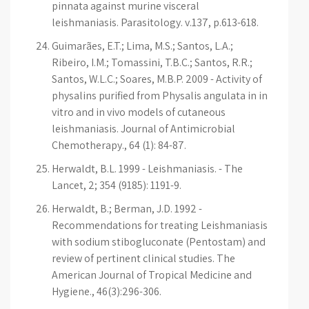
pinnata against murine visceral
leishmaniasis. Parasitology. v.137, p.613-618.
Guimarães, E.T.; Lima, M.S.; Santos, L.A.;
Ribeiro, I.M.; Tomassini, T.B.C.; Santos, R.R.;
Santos, W.L.C.; Soares, M.B.P. 2009 - Activity of
physalins purified from Physalis angulata in in
vitro and in vivo models of cutaneous
leishmaniasis. Journal of Antimicrobial
Chemotherapy., 64 (1): 84-87.
Herwaldt, B.L. 1999 - Leishmaniasis. - The
Lancet, 2; 354 (9185): 1191-9.
Herwaldt, B.; Berman, J.D. 1992 -
Recommendations for treating Leishmaniasis
with sodium stibogluconate (Pentostam) and
review of pertinent clinical studies. The
American Journal of Tropical Medicine and
Hygiene., 46(3):296-306.