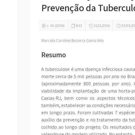
Prevenção da Tubercul
v. 10 (2016)
8-13
11/11/2016
23/05/2
Marcela Caroline Bezerra Gama Nilo
Resumo
A tuberculose é uma doença infecciosa caus
morte cerca de 5 mil pessoas por ano no Bras
(aproximadamente 800 pessoas por ano). O
viabilidade da implantação de uma horta-pi
Caxias-RJ, bem como os aspectos técnicos,
também, estabelecer as condições necessária
em longo prazo. Foram cultivadas 7 espéci
auxílio da prevenção e no tratamento da t
colhido ao longo do projeto. Os resultados
valendo-se do modelo utilizado. No entanto, 