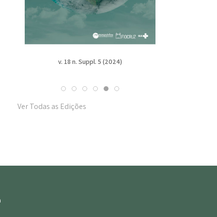
v. 18 n. Suppl. 4 (2024)
v
Ver Todas as Edições