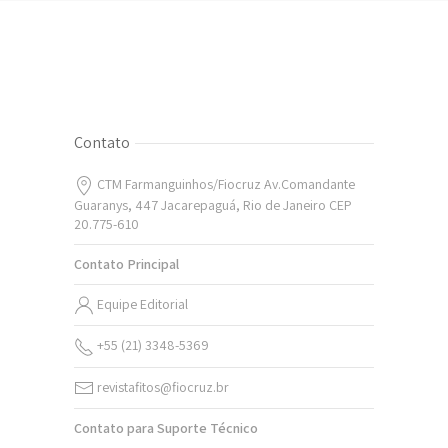
Contato
CTM Farmanguinhos/Fiocruz Av.Comandante
Guaranys, 447 Jacarepaguá, Rio de Janeiro CEP
20.775-610
Contato Principal
Equipe Editorial
+55 (21) 3348-5369
revistafitos@fiocruz.br
Contato para Suporte Técnico