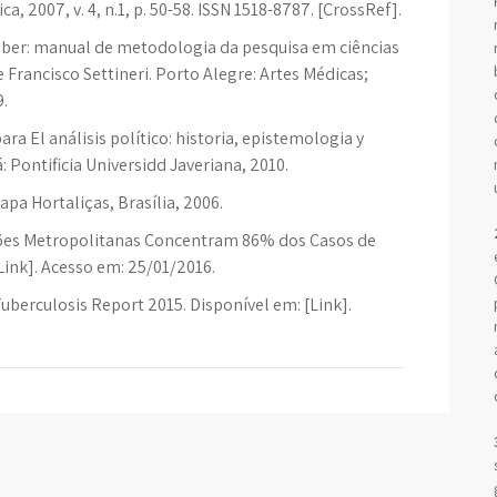
a, 2007, v. 4, n.1, p. 50-58. ISSN 1518-8787. [CrossRef].
saber: manual de metodologia da pesquisa em ciências
Francisco Settineri. Porto Alegre: Artes Médicas;
9.
ra El análisis político: historia, epistemologia y
: Pontificia Universidd Javeriana, 2010.
pa Hortaliças, Brasília, 2006.
es Metropolitanas Concentram 86% dos Casos de
Link]. Acesso em: 25/01/2016.
rculosis Report 2015. Disponível em: [Link].