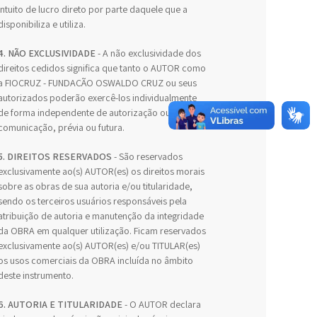
intuito de lucro direto por parte daquele que a
disponibiliza e utiliza.
4. NÃO EXCLUSIVIDADE
- A não exclusividade dos
direitos cedidos significa que tanto o AUTOR como
a FIOCRUZ - FUNDAÇÃO OSWALDO CRUZ ou seus
autorizados poderão exercê-los individualmente
de forma independente de autorização ou
comunicação, prévia ou futura.
5. DIREITOS RESERVADOS
- São reservados
exclusivamente ao(s) AUTOR(es) os direitos morais
sobre as obras de sua autoria e/ou titularidade,
sendo os terceiros usuários responsáveis pela
atribuição de autoria e manutenção da integridade
da OBRA em qualquer utilização. Ficam reservados
exclusivamente ao(s) AUTOR(es) e/ou TITULAR(es)
os usos comerciais da OBRA incluída no âmbito
deste instrumento.
6. AUTORIA E TITULARIDADE
- O AUTOR declara