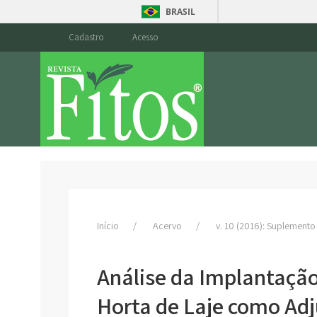
BRASIL
Cadastro
Acesso
Início
Acervo
v. 10 (2016): Suplemento
Análise da Implantação
Horta de Laje como Ad