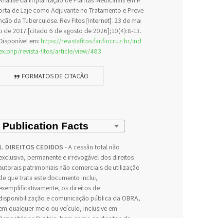
Análise da Implantação de Plantas Medicinais em H
orta de Laje como Adjuvante no Tratamento e Preve
nção da Tuberculose. Rev Fitos [Internet]. 23 de mai
o de 2017 [citado 6 de agosto de 2026];10(4):8-13.
Disponível em:
https://revistafitos.far.fiocruz.br/ind
ex.php/revista-fitos/article/view/483
FORMATOS DE CITAÇÃO
1. DIREITOS CEDIDOS
- A cessão total não
exclusiva, permanente e irrevogável dos direitos
autorais patrimoniais não comerciais de utilização
de que trata este documento inclui,
exemplificativamente, os direitos de
disponibilização e comunicação pública da OBRA,
em qualquer meio ou veículo, inclusive em