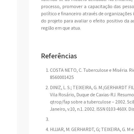
processo, promover a capacitação das pess
político e financeiro através de organizaçõe
do projeto para avaliar o efeito positivo da 
região em que atua.
Referências
COSTA NETO, C. Tuberculose e Miséria. Rio
8560001425
DINIZ, L. S.; TEIXEIRA, G. M.;GERHARDT F
Vila Rosário, Duque de Caxias-RJ. Resumo
qtrop/fap sobre a tuberculose – 2002. Sc
Janeiro, v.10, n.1. 2002. ISSN 0103-460X. D
HIJJAR, M. GERHARDT, G; TEIXEIRA, G. M 