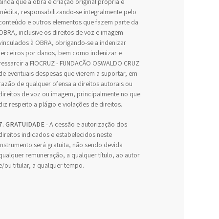
ainda que a obra é criação original própria e
inédita, responsabilizando-se integralmente pelo
conteúdo e outros elementos que fazem parte da
OBRA, inclusive os direitos de voz e imagem
vinculados à OBRA, obrigando-se a indenizar
terceiros por danos, bem como indenizar e
ressarcir a FIOCRUZ - FUNDAÇÃO OSWALDO CRUZ
de eventuais despesas que vierem a suportar, em
razão de qualquer ofensa a direitos autorais ou
direitos de voz ou imagem, principalmente no que
diz respeito a plágio e violações de direitos.
7. GRATUIDADE
- A cessão e autorização dos
direitos indicados e estabelecidos neste
Instrumento será gratuita, não sendo devida
qualquer remuneração, a qualquer título, ao autor
e/ou titular, a qualquer tempo.