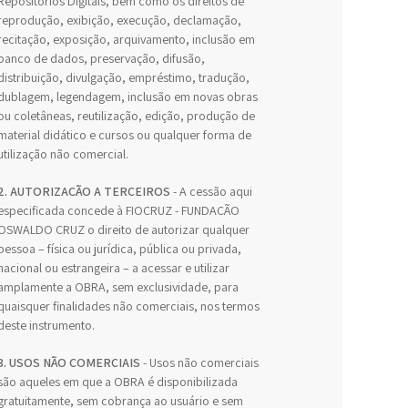
Repositórios Digitais, bem como os direitos de
reprodução, exibição, execução, declamação,
recitação, exposição, arquivamento, inclusão em
banco de dados, preservação, difusão,
distribuição, divulgação, empréstimo, tradução,
dublagem, legendagem, inclusão em novas obras
ou coletâneas, reutilização, edição, produção de
material didático e cursos ou qualquer forma de
utilização não comercial.
2. AUTORIZAÇÃO A TERCEIROS
- A cessão aqui
especificada concede à FIOCRUZ - FUNDAÇÃO
OSWALDO CRUZ o direito de autorizar qualquer
pessoa – física ou jurídica, pública ou privada,
nacional ou estrangeira – a acessar e utilizar
amplamente a OBRA, sem exclusividade, para
quaisquer finalidades não comerciais, nos termos
deste instrumento.
3. USOS NÃO COMERCIAIS
- Usos não comerciais
são aqueles em que a OBRA é disponibilizada
gratuitamente, sem cobrança ao usuário e sem