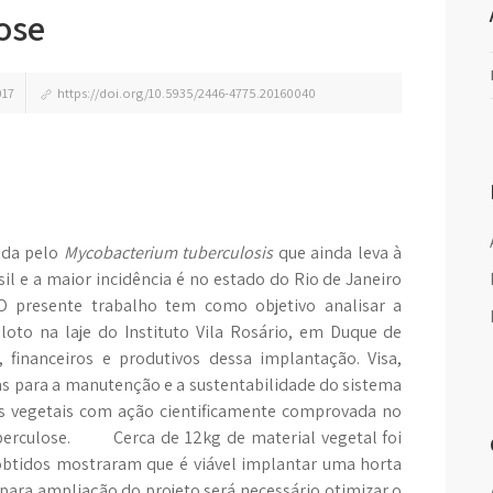
ose
017
https://doi.org/10.5935/2446-4775.20160040
ada pelo
Mycobacterium tuberculosis
que
ainda leva à
il e a maior incidência é no estado do Rio de Janeiro
 presente trabalho tem como objetivo analisar a
loto na laje do Instituto Vila Rosário, em Duque de
 financeiros e produtivos dessa implantação. Visa,
s para a manutenção e a sustentabilidade do sistema
es vegetais com ação cientificamente comprovada no
uberculose. Cerca de 12kg de material vegetal foi
 obtidos mostraram que é viável implantar uma horta
para ampliação do projeto será necessário otimizar o