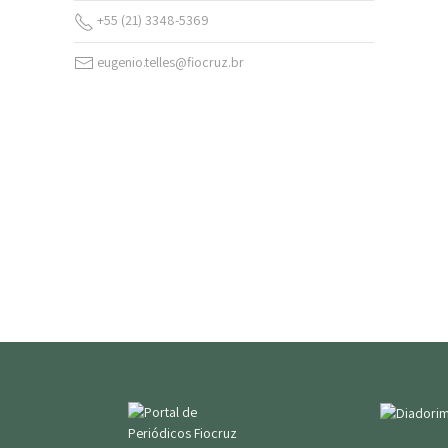
+55 (21) 3348-5369
eugenio.telles@fiocruz.br
v. 18 n. Suppl. 5 (2024)