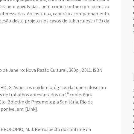
oas nele envolvidas, bem como contar com incentivo
s interessadas. Ao Instituto, caberá o acompanhamento
adesão deste projeto nos casos de tuberculose (TB) da
 de Janeiro: Nova Razão Cultural, 360p., 2011. ISBN
ILHO, G. Aspectos epidemiológicos da tuberculose em
s de trabalhos apresentados na 1ª conferência
iElo. Boletim de Pneumologia Sanitária. Rio de
isponivel em: [Link]
e PROCOPIO, M. J. Retrospecto do controle da