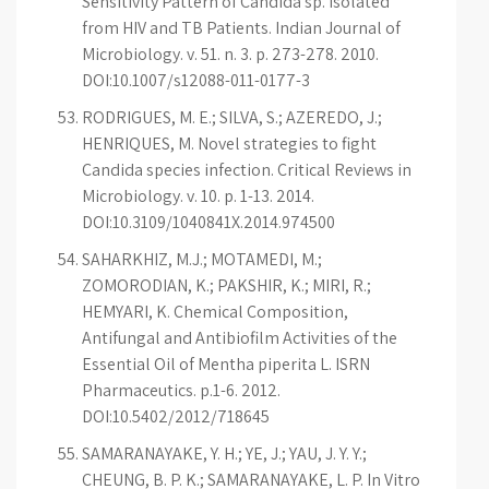
Sensitivity Pattern of Candida sp. Isolated
from HIV and TB Patients. Indian Journal of
Microbiology. v. 51. n. 3. p. 273-278. 2010.
DOI:10.1007/s12088-011-0177-3
RODRIGUES, M. E.; SILVA, S.; AZEREDO, J.;
HENRIQUES, M. Novel strategies to fight
Candida species infection. Critical Reviews in
Microbiology. v. 10. p. 1-13. 2014.
DOI:10.3109/1040841X.2014.974500
SAHARKHIZ, M.J.; MOTAMEDI, M.;
ZOMORODIAN, K.; PAKSHIR, K.; MIRI, R.;
HEMYARI, K. Chemical Composition,
Antifungal and Antibiofilm Activities of the
Essential Oil of Mentha piperita L. ISRN
Pharmaceutics. p.1-6. 2012.
DOI:10.5402/2012/718645
SAMARANAYAKE, Y. H.; YE, J.; YAU, J. Y. Y.;
CHEUNG, B. P. K.; SAMARANAYAKE, L. P. In Vitro