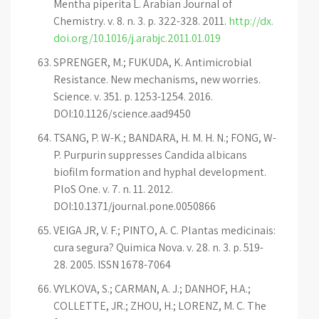
Mentha piperita L. Arabian Journal of
Chemistry. v. 8. n. 3. p. 322-328. 2011.
http://dx.
doi.org/10.1016/j.arabjc.2011.01.019
SPRENGER, M.; FUKUDA, K. Antimicrobial
Resistance. New mechanisms, new worries.
Science. v. 351. p. 1253-1254. 2016.
DOI:10.1126/science.aad9450
TSANG, P. W-K.; BANDARA, H. M. H. N.; FONG, W-
P. Purpurin suppresses Candida albicans
biofilm formation and hyphal development.
PloS One. v. 7. n. 11. 2012.
DOI:10.1371/journal.pone.0050866
VEIGA JR, V. F.; PINTO, A. C. Plantas medicinais:
cura segura? Quimica Nova. v. 28. n. 3. p. 519-
28. 2005. ISSN 1678-7064
VYLKOVA, S.; CARMAN, A. J.; DANHOF, H.A.;
COLLETTE, JR.; ZHOU, H.; LORENZ, M. C. The