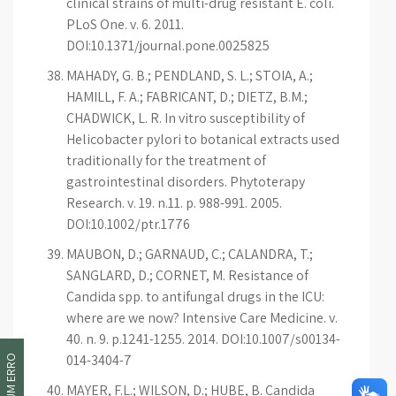
clinical strains of multi-drug resistant E. coli.
PLoS One. v. 6. 2011.
DOI:10.1371/journal.pone.0025825
MAHADY, G. B.; PENDLAND, S. L.; STOIA, A.;
HAMILL, F. A.; FABRICANT, D.; DIETZ, B.M.;
CHADWICK, L. R. In vitro susceptibility of
Helicobacter pylori to botanical extracts used
traditionally for the treatment of
gastrointestinal disorders. Phytoterapy
Research. v. 19. n.11. p. 988-991. 2005.
DOI:10.1002/ptr.1776
MAUBON, D.; GARNAUD, C.; CALANDRA, T.;
SANGLARD, D.; CORNET, M. Resistance of
Candida spp. to antifungal drugs in the ICU:
where are we now? Intensive Care Medicine. v.
40. n. 9. p.1241-1255. 2014. DOI:10.1007/s00134-
014-3404-7
MAYER, F.L.; WILSON, D.; HUBE, B. Candida