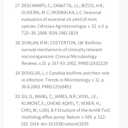
DESCHAMPS, C.; ZANATTA, J.L.; BIZZO, H.R.;
OLIVEIRA, M. C.; ROSWALKA, L.C. Seasonal
evaluation of essential oil yield of mint
species. Ciência e Agrotecnologia. v. 32. n.3. p.
725–30. 2008. ISSN: 1981-1829
DONLAN, R.M.; COSTERTON, J.W. Biofilms:
survival mechanisms of clinically relevant
microorganisms. Clinical Microbiology
Reviews. v.15. p. 167-93. 2002. PMID:11932229
DOUGLAS, L.J. Candida biofilms and their role
in infection. Trends in Microbiology. v. 11. p.
30-6.2003. PMID:12526852
DU, D.; WANG, Z.; JAMES, N.R.; VOSS, J.E.;
KLIMONT, E.; OHENE-AQYEI, T.; VENER, H.;
CHIU, W.; LUISI, B.F.Structure of the AcrAB-TolC
multidrug efflux pump. Nature. v. 509. p. 512-
515. 2014. doi: 10.1038/nature13205