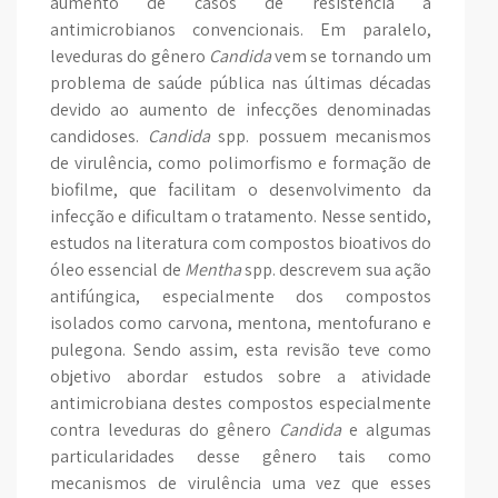
aumento de casos de resistência a
antimicrobianos convencionais. Em paralelo,
leveduras do gênero
Candida
vem se tornando um
problema de saúde pública nas últimas décadas
devido ao aumento de infecções denominadas
candidoses.
Candida
spp. possuem mecanismos
de virulência, como polimorfismo e formação de
biofilme, que facilitam o desenvolvimento da
infecção e dificultam o tratamento. Nesse sentido,
estudos na literatura com compostos bioativos do
óleo essencial de
Mentha
spp. descrevem sua ação
antifúngica, especialmente dos compostos
isolados como carvona, mentona, mentofurano e
pulegona. Sendo assim, esta revisão teve como
objetivo abordar estudos sobre a atividade
antimicrobiana destes compostos especialmente
contra leveduras do gênero
Candida
e algumas
particularidades desse gênero tais como
mecanismos de virulência uma vez que esses