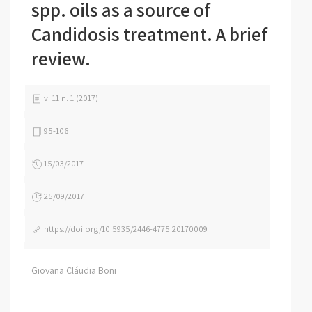
spp. oils as a source of
Candidosis treatment. A brief
review.
v. 11 n. 1 (2017)
95-106
15/03/2017
25/09/2017
https://doi.org/10.5935/2446-4775.20170009
Giovana Cláudia Boni