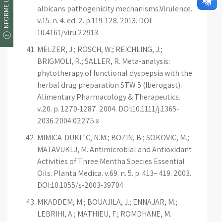
INFORME UM ERRO
albicans pathogenicity mechanisms.Virulence.
v.15. n. 4. ed. 2. p.119-128. 2013. DOI:
10.4161/viru.22913
MELZER, J.; ROSCH, W.; REICHLING, J.;
BRIGMOLI, R.; SALLER, R. Meta-analysis:
phytotherapy of functional dyspepsia with the
herbal drug preparation STW 5 (Iberogast).
Alimentary Pharmacology & Therapeutics.
v.20. p. 1270-1287. 2004. DOI:10.1111/j.1365-
2036.2004.02275.x
MIMICA-DUKI´C, N.M.; BOZIN, B.; SOKOVIC, M.;
MATAVUKLJ, M. Antimicrobial and Antioxidant
Activities of Three Mentha Species Essential
Oils. Planta Medica. v.69. n. 5. p. 413– 419. 2003.
DOI:10.1055/s-2003-39704
MKADDEM, M.; BOUAJILA, J.; ENNAJAR, M.;
LEBRIHI, A.; MATHIEU, F.; ROMDHANE, M.