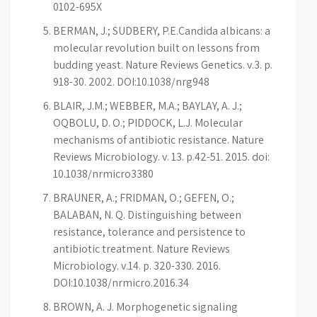
0102-695X
BERMAN, J.; SUDBERY, P.E.Candida albicans: a
molecular revolution built on lessons from
budding yeast. Nature Reviews Genetics. v.3. p.
918-30. 2002. DOI:10.1038/nrg948
BLAIR, J.M.; WEBBER, M.A.; BAYLAY, A. J.;
OQBOLU, D. O.; PIDDOCK, L.J. Molecular
mechanisms of antibiotic resistance. Nature
Reviews Microbiology. v. 13. p.42-51. 2015. doi:
10.1038/nrmicro3380
BRAUNER, A.; FRIDMAN, O.; GEFEN, O.;
BALABAN, N. Q. Distinguishing between
resistance, tolerance and persistence to
antibiotic treatment. Nature Reviews
Microbiology. v.14. p. 320-330. 2016.
DOI:10.1038/nrmicro.2016.34
BROWN, A. J. Morphogenetic signaling