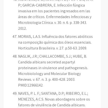
P.; GARCIA-CABRERA, E. Infección fúngica
invasiva em los pacientes ingresados em las
áreas de críticos. Enfermedades Infecciosas y
Microbiologia Clínica. v. 30. n. 6. p. 338-343.
2012.
MORAIS, L.A.S. Influência dos fatores abióticos
na composição química dos óleos essenciais.
Horticultura Brasileira. v. 27. p.50-63. 2009.
NAGLIK, J.R.; CHALLACOMBE, S.J.; HUBE, B.
Candida albicans secreted aspartyl
proteinases in virulence and pathogenesis.
Microbiolology and Molecular Biology
Reviews. v. 67. n. 3. p. 400-428. 2003.
PMID:12966142
NAVES, P. L. F.; SANTANA, D.P.; RIBEIRO, E.L.;
MENEZES, A.C.S. Novas abordagens sobre os
fatores de virulência de Candida albicans.