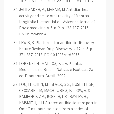
10. n. 1. p. 85- 93. 2012. doi: 10.1586/eri.11.152.
JALILZADEH, A.; MAHAM, M. Antidiarrheal
activity and acute oral toxicity of Mentha
longifolia L. essential oil. Avicenna Jornal of
Phytomedicine. v. 5. n. 2. p. 128-137. 2015.
PMID: 25949954
LEWIS, K. Platforms for antibiotic discovery.
Nature Reviews Drug Discovery. v. 12. n. 5. p.
371-387. 2013. DOI:10.1038/nrd3975
LORENZI, H.; MATTOS, F. J. A. Plantas
Medicinais no Brasil - Nativas e Exóticas. 2a
ed. Plantarum. Brasil. 2002.
LOU, H.; CHEN, M.; BLACK, S. S.; BUSHELL SR,
CECCARELI M, MACH T.; BEIS, K., LOW, A. S.;
BAMFORD, V. A.; BOOTH, I. R.; BAYLEY, H.;
NAISMITH, J. H. Altered antibiotic transport in
OmpC mutants isolated from a series of