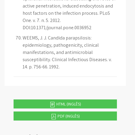
active penetration, induced endocytosis and
host factors on the infection process. PLoS
One. v. 7. n. 5. 2012.
DOI:10.1371/journal.pone.0036952
WEEMS, J. J. Candida parapsilosis:
epidemiology, pathogenicity, clinical
manifestations, and antimicrobial
susceptibility. Clinical Infectious Diseases. v.
14. p. 756-66. 1992.
HTML (INGLÊS)
PDF (INGLÊS)