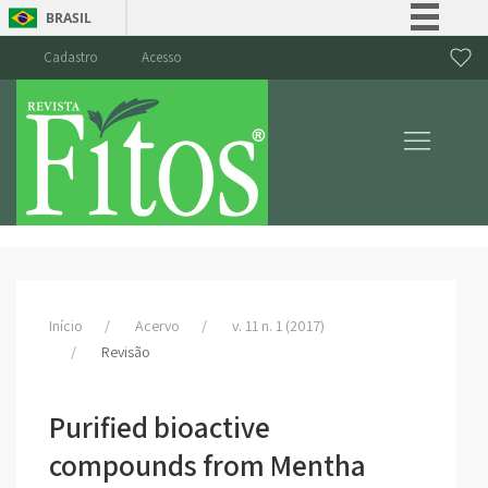
BRASIL
Simplifique!
Cadastro
Acesso
Comunica BR
Participe
Acesso à informação
Legislação
Canais
Início
Acervo
v. 11 n. 1 (2017)
Revisão
Purified bioactive
compounds from Mentha