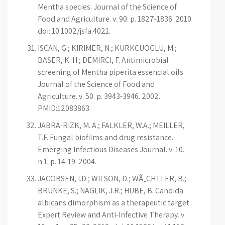
Mentha species. Journal of the Science of
Food and Agriculture. v. 90. p. 1827-1836. 2010.
doi: 10.1002/jsfa.4021.
ISCAN, G.; KIRIMER, N.; KURKCUOGLU, M.;
BASER, K. H.; DEMIRCI, F. Antimicrobial
screening of Mentha piperita essencial oils.
Journal of the Science of Food and
Agriculture. v. 50. p. 3943-3946. 2002.
PMID:12083863
JABRA-RIZK, M. A.; FALKLER, W.A.; MEILLER,
T.F. Fungal biofilms and drug resistance.
Emerging Infectious Diseases Journal. v. 10.
n.1. p. 14-19. 2004.
JACOBSEN, I.D.; WILSON, D.; WÃ„CHTLER, B.;
BRUNKE, S.; NAGLIK, J.R.; HUBE, B. Candida
albicans dimorphism as a therapeutic target.
Expert Review and Anti-Infective Therapy. v.