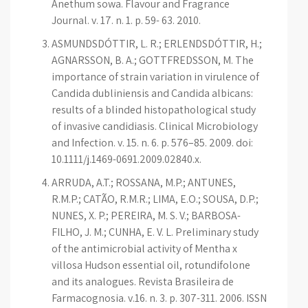
Anethum sowa. Flavour and Fragrance
Journal. v. 17. n. 1. p. 59- 63. 2010.
ASMUNDSDÓTTIR, L. R.; ERLENDSDÓTTIR, H.;
AGNARSSON, B. A.; GOTTFREDSSON, M. The
importance of strain variation in virulence of
Candida dubliniensis and Candida albicans:
results of a blinded histopathological study
of invasive candidiasis. Clinical Microbiology
and Infection. v. 15. n. 6. p. 576–85. 2009. doi:
10.1111/j.1469-0691.2009.02840.x.
ARRUDA, A.T.; ROSSANA, M.P.; ANTUNES,
R.M.P.; CATÃO, R.M.R.; LIMA, E.O.; SOUSA, D.P.;
NUNES, X. P.; PEREIRA, M. S. V.; BARBOSA-
FILHO, J. M.; CUNHA, E. V. L. Preliminary study
of the antimicrobial activity of Mentha x
villosa Hudson essential oil, rotundifolone
and its analogues. Revista Brasileira de
Farmacognosia. v.16. n. 3. p. 307-311. 2006. ISSN