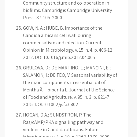
Community structure and co-operation in
biofilms. Cambridge: Cambridge University
Press. 87-105. 2000.
GOW, N. A.; HUBE, B. Importance of the
Candida albicans cell wall during
commensalism and infection. Current
Opinion in Microbiology. v. 15. n. 4. p. 406-12.
2012. DOI:10.1016/j.mib.2012.04.005
GRULOVA, D.; DE MARTINO, L.; MANCINI, E.;
SALAMON, I.; DE FEO, V. Seasonal variability of
the main components in essential oil of
Mentha Ã— piperita L. Journal of the Science
of Food and Agriculture. v. 95. n. 3. p. 621-7.
2015. DOI:10.1002/jsfa.6802
HOGAN, D.A.; SUNDSTRON, P. The
Ras/cAMP/PKA signailing pathway and
virulence in Candida albicans. Future
Microbiology. v. 4. n. 10. p. 1263-1270. 2009.