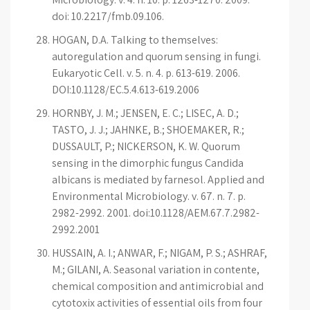
doi: 10.2217/fmb.09.106.
HOGAN, D.A. Talking to themselves:
autoregulation and quorum sensing in fungi.
Eukaryotic Cell. v. 5. n. 4. p. 613-619. 2006.
DOI:10.1128/EC.5.4.613-619.2006
HORNBY, J. M.; JENSEN, E. C.; LISEC, A. D.;
TASTO, J. J.; JAHNKE, B.; SHOEMAKER, R.;
DUSSAULT, P.; NICKERSON, K. W. Quorum
sensing in the dimorphic fungus Candida
albicans is mediated by farnesol. Applied and
Environmental Microbiology. v. 67. n. 7. p.
2982-2992. 2001. doi:10.1128/AEM.67.7.2982-
2992.2001
HUSSAIN, A. I.; ANWAR, F.; NIGAM, P. S.; ASHRAF,
M.; GILANI, A. Seasonal variation in contente,
chemical composition and antimicrobial and
cytotoxix activities of essential oils from four