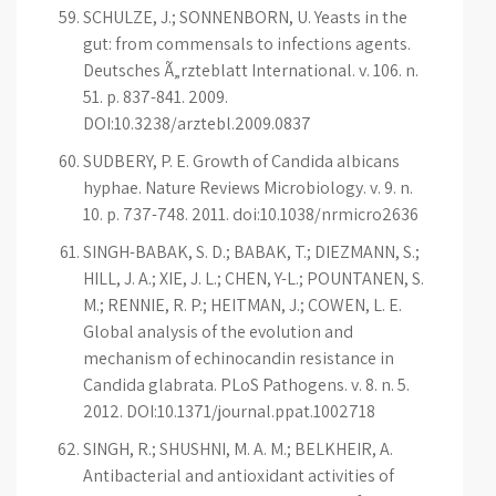
SCHULZE, J.; SONNENBORN, U. Yeasts in the
gut: from commensals to infections agents.
Deutsches Ã„rzteblatt International. v. 106. n.
51. p. 837-841. 2009.
DOI:10.3238/arztebl.2009.0837
SUDBERY, P. E. Growth of Candida albicans
hyphae. Nature Reviews Microbiology. v. 9. n.
10. p. 737-748. 2011. doi:10.1038/nrmicro2636
SINGH-BABAK, S. D.; BABAK, T.; DIEZMANN, S.;
HILL, J. A.; XIE, J. L.; CHEN, Y-L.; POUNTANEN, S.
M.; RENNIE, R. P.; HEITMAN, J.; COWEN, L. E.
Global analysis of the evolution and
mechanism of echinocandin resistance in
Candida glabrata. PLoS Pathogens. v. 8. n. 5.
2012. DOI:10.1371/journal.ppat.1002718
SINGH, R.; SHUSHNI, M. A. M.; BELKHEIR, A.
Antibacterial and antioxidant activities of