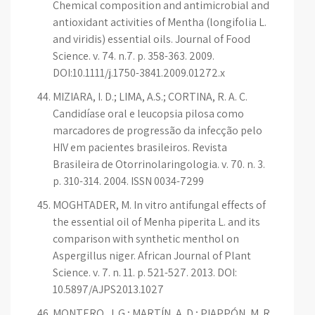
Chemical composition and antimicrobial and
antioxidant activities of Mentha (longifolia L.
and viridis) essential oils. Journal of Food
Science. v. 74. n.7. p. 358-363. 2009.
DOI:10.1111/j.1750-3841.2009.01272.x
MIZIARA, I. D.; LIMA, A.S.; CORTINA, R. A. C.
Candidíase oral e leucopsia pilosa como
marcadores de progressão da infecção pelo
HIV em pacientes brasileiros. Revista
Brasileira de Otorrinolaringologia. v. 70. n. 3.
p. 310-314. 2004. ISSN 0034-7299
MOGHTADER, M. In vitro antifungal effects of
the essential oil of Menha piperita L. and its
comparison with synthetic menthol on
Aspergillus niger. African Journal of Plant
Science. v. 7. n. 11. p. 521-527. 2013. DOI:
10.5897/AJPS2013.1027
MONTERO, J. G.; MARTÍN, A. D.; PIAPPÓN, M. R.