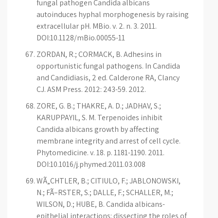
fungal pathogen Candida albicans
autoinduces hyphal morphogenesis by raising
extracellular pH. MBio. v. 2. n. 3. 2011.
DOI:10.1128/mBio.00055-11
ZORDAN, R.; CORMACK, B. Adhesins in
opportunistic fungal pathogens. In Candida
and Candidiasis, 2 ed. Calderone RA, Clancy
CJ. ASM Press. 2012: 243-59. 2012.
ZORE, G. B.; THAKRE, A. D.; JADHAV, S.;
KARUPPAYIL, S. M. Terpenoides inhibit
Candida albicans growth by affecting
membrane integrity and arrest of cell cycle.
Phytomedicine. v. 18. p. 1181-1190. 2011.
DOI:10.1016/j.phymed.2011.03.008
WÃ„CHTLER, B.; CITIULO, F.; JABLONOWSKI,
N.; FÃ–RSTER, S.; DALLE, F.; SCHALLER, M.;
WILSON, D.; HUBE, B. Candida albicans-
epithelial interactions: dissecting the roles of