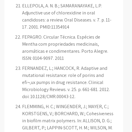
ELLEPOLA, A. N. B.; SAMARANAYAKE, L.P.
Adjunctive use of chlorexidine in oral
candidoses: a review. Oral Diseases. v. 7. p. 11-
17. 2001. PMID:11354914
FEPAGRO. Circular Técnica. Espécies de
Mentha com propriedades medicinais,
aromáticas e condimentares. Porto Alegre.
ISSN: 0104-9097. 2011
FERNANDEZ, L.; HANCOCK, R. Adaptive and
mutational resistance: role of porins and
efï¬‚ux pumps in drug resistance. Clinical
Microbiology Reviews. v. 25. p. 661-681. 2012.
doi: 10.1128/CMR.00043-12.
FLEMMING, H. C.; WINGENDER, J.; MAYER, C.;
KORSTGENS, V.; BORCHARD, W.; Cohesiveness
in biofilm matrix polymers. In: ALLISON, D. G.;
GILBERT, P.; LAPPIN-SCOTT, H. M.; WILSON, M.