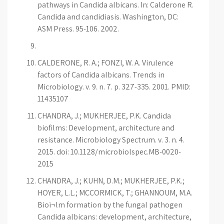
pathways in Candida albicans. In: Calderone R.
Candida and candidiasis. Washington, DC:
ASM Press. 95-106. 2002.
CALDERONE, R. A.; FONZI, W. A. Virulence
factors of Candida albicans. Trends in
Microbiology. v. 9. n. 7. p. 327-335. 2001. PMID:
11435107
CHANDRA, J.; MUKHERJEE, P.K. Candida
biofilms: Development, architecture and
resistance. Microbiology Spectrum. v. 3. n. 4.
2015. doi: 10.1128/microbiolspec.MB-0020-
2015
CHANDRA, J.; KUHN, D.M.; MUKHERJEE, P.K.;
HOYER, L.L.; MCCORMICK, T.; GHANNOUM, M.A.
Bioï¬lm formation by the fungal pathogen
Candida albicans: development, architecture,