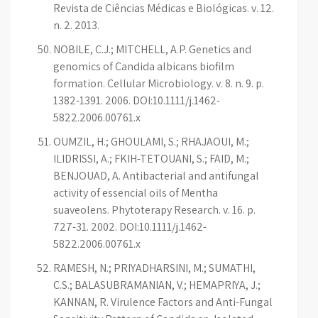
Revista de Ciências Médicas e Biológicas. v. 12.
n. 2. 2013.
NOBILE, C.J.; MITCHELL, A.P. Genetics and
genomics of Candida albicans biofilm
formation. Cellular Microbiology. v. 8. n. 9. p.
1382-1391. 2006. DOI:10.1111/j.1462-
5822.2006.00761.x
OUMZIL, H.; GHOULAMI, S.; RHAJAOUI, M.;
ILIDRISSI, A.; FKIH-TETOUANI, S.; FAID, M.;
BENJOUAD, A. Antibacterial and antifungal
activity of essencial oils of Mentha
suaveolens. Phytoterapy Research. v. 16. p.
727-31. 2002. DOI:10.1111/j.1462-
5822.2006.00761.x
RAMESH, N.; PRIYADHARSINI, M.; SUMATHI,
C.S.; BALASUBRAMANIAN, V.; HEMAPRIYA, J.;
KANNAN, R. Virulence Factors and Anti-Fungal