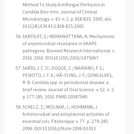
Method To Study Antifungal Perfusion in
Candida Bioï¬lms. Journal of Clinical
Microbiology. v. 43. n. 2. p. 818-825. 2005. doi:
10.1128/JCM.43.2.818-825.2005
SANTAJIT, S.; INDRAWATTANA, N. Mechanisms
of anyimicrobial resistance in SKAPE
pathogens. Biomed Research International. v.
2016. 2016. DOI:10.1155/2016/2475067
SARDI, J. C. O.; DUQUE, C.; MARIANO, F. S.;
PEIXOTO, I. T. A.; HÃ–FLING, J. F.; GONÇALVES,
R. B. Candida spp. in periodontal disease: a
brief review. Journal of Oral Science. v. 52. n. 2.
p. 177-185. 2010. PMID:20587940
SCHELZ, Z.; MOLNAR, J.; HOHMANN, J.
Antimicrobial and antiplasmid activities of
essential oils. Fitoterapia. v. 77. p. 279-285.
2006. DOI:10.1016/j.fitote.2006.03.013