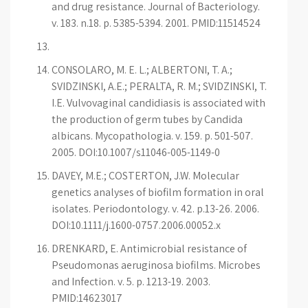
and drug resistance. Journal of Bacteriology.
v. 183. n.18. p. 5385-5394. 2001. PMID:11514524
CONSOLARO, M. E. L.; ALBERTONI, T. A.;
SVIDZINSKI, A.E.; PERALTA, R. M.; SVIDZINSKI, T.
I.E. Vulvovaginal candidiasis is associated with
the production of germ tubes by Candida
albicans. Mycopathologia. v. 159. p. 501-507.
2005. DOI:10.1007/s11046-005-1149-0
DAVEY, M.E.; COSTERTON, J.W. Molecular
genetics analyses of biofilm formation in oral
isolates. Periodontology. v. 42. p.13-26. 2006.
DOI:10.1111/j.1600-0757.2006.00052.x
DRENKARD, E. Antimicrobial resistance of
Pseudomonas aeruginosa biofilms. Microbes
and Infection. v. 5. p. 1213-19. 2003.
PMID:14623017