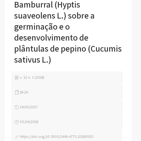
Bamburral (Hyptis
suaveolens L.) sobre a
germinação e o
desenvolvimento de
plântulas de pepino (Cucumis
sativus L.)
v. 12 n. 1 (2018)
18-26
24/03/2017
05/04/2018
https://doi.org/10.5935/2446-4775.20180003