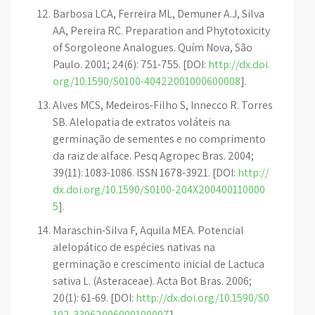
Barbosa LCA, Ferreira ML, Demuner A.J, Silva
AA, Pereira RC. Preparation and Phytotoxicity
of Sorgoleone Analogues. Quím Nova, São
Paulo. 2001; 24(6): 751-755. [DOI:
http://dx.doi.
org/10.1590/S0100-40422001000600008
].
Alves MCS, Medeiros-Filho S, Innecco R. Torres
SB. Alelopatia de extratos voláteis na
germinação de sementes e no comprimento
da raiz de alface. Pesq Agropec Bras. 2004;
39(11): 1083-1086. ISSN 1678-3921. [DOI:
http://
dx.doi.org/10.1590/S0100-204X200400110000
5
].
Maraschin-Silva F, Aquila MEA. Potencial
alelopático de espécies nativas na
germinação e crescimento inicial de Lactuca
sativa L. (Asteraceae). Acta Bot Bras. 2006;
20(1): 61-69. [DOI:
http://dx.doi.org/10.1590/S0
102-33062006000100007
].