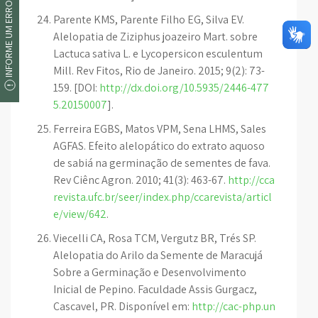
INFORME UM ERRO
Parente KMS, Parente Filho EG, Silva EV.
Alelopatia de Ziziphus joazeiro Mart. sobre
Lactuca sativa L. e Lycopersicon esculentum
Mill. Rev Fitos, Rio de Janeiro. 2015; 9(2): 73-
159. [DOI:
http://dx.doi.org/10.5935/2446-477
5.20150007
].
Ferreira EGBS, Matos VPM, Sena LHMS, Sales
AGFAS. Efeito alelopático do extrato aquoso
de sabiá na germinação de sementes de fava.
Rev Ciênc Agron. 2010; 41(3): 463-67.
http://cca
revista.ufc.br/seer/index.php/ccarevista/articl
e/view/642
.
Viecelli CA, Rosa TCM, Vergutz BR, Trés SP.
Alelopatia do Arilo da Semente de Maracujá
Sobre a Germinação e Desenvolvimento
Inicial de Pepino. Faculdade Assis Gurgacz,
Cascavel, PR. Disponível em:
http://cac-php.un