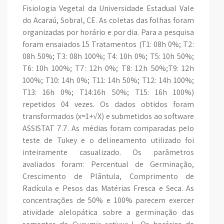
Fisiologia Vegetal da Universidade Estadual Vale
do Acaraú, Sobral, CE. As coletas das folhas foram
organizadas por horário e por dia. Para a pesquisa
foram ensaiados 15 Tratamentos (T1: 08h 0%; T2:
08h 50%; T3: 08h 100%; T4: 10h 0%; T5: 10h 50%;
T6: 10h 100%; T7: 12h 0%; T8: 12h 50%;T9: 12h
100%; T10: 14h 0%; T11: 14h 50%; T12: 14h 100%;
T13: 16h 0%; T14:16h 50%; T15: 16h 100%)
repetidos 04 vezes. Os dados obtidos foram
transformados (x=1+√X) e submetidos ao software
ASSISTAT 7.7. As médias foram comparadas pelo
teste de Tukey e o delineamento utilizado foi
inteiramente casualizado. Os parâmetros
avaliados foram: Percentual de Germinação,
Crescimento de Plântula, Comprimento de
Radícula e Pesos das Matérias Fresca e Seca. As
concentrações de 50% e 100% parecem exercer
atividade alelopática sobre a germinação das