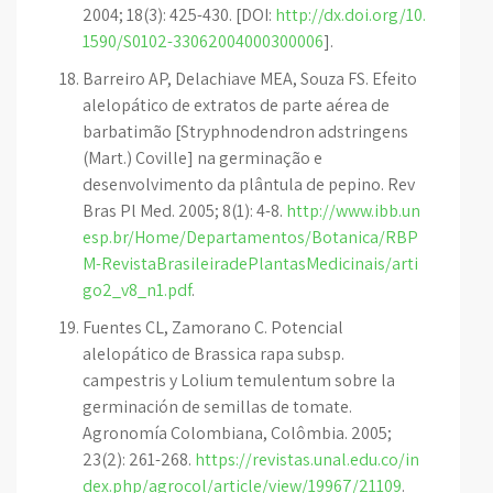
2004; 18(3): 425-430. [DOI:
http://dx.doi.org/10.
1590/S0102-33062004000300006
].
Barreiro AP, Delachiave MEA, Souza FS. Efeito
alelopático de extratos de parte aérea de
barbatimão [Stryphnodendron adstringens
(Mart.) Coville] na germinação e
desenvolvimento da plântula de pepino. Rev
Bras Pl Med. 2005; 8(1): 4-8.
http://www.ibb.un
esp.br/Home/Departamentos/Botanica/RBP
M-RevistaBrasileiradePlantasMedicinais/arti
go2_v8_n1.pdf
.
Fuentes CL, Zamorano C. Potencial
alelopático de Brassica rapa subsp.
campestris y Lolium temulentum sobre la
germinación de semillas de tomate.
Agronomía Colombiana, Colômbia. 2005;
23(2): 261-268.
https://revistas.unal.edu.co/in
dex.php/agrocol/article/view/19967/21109
.