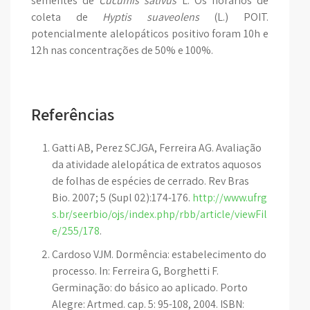
sementes de
Cucumis sativus
L. Os horários de
coleta de
Hyptis suaveolens
(L.) POIT.
potencialmente alelopáticos positivo foram 10h e
12h nas concentrações de 50% e 100%.
Referências
Gatti AB, Perez SCJGA, Ferreira AG. Avaliação
da atividade alelopática de extratos aquosos
de folhas de espécies de cerrado. Rev Bras
Bio. 2007; 5 (Supl 02):174-176.
http://www.ufrg
s.br/seerbio/ojs/index.php/rbb/article/viewFil
e/255/178
.
Cardoso VJM. Dormência: estabelecimento do
processo. In: Ferreira G, Borghetti F.
Germinação: do básico ao aplicado. Porto
Alegre: Artmed. cap. 5: 95-108, 2004. ISBN: