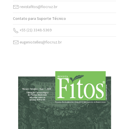
revistafitos@fiocruz.br
Contato para Suporte Técnico
+55 (21) 3348-5369
eugenio.telles@fiocruz.br