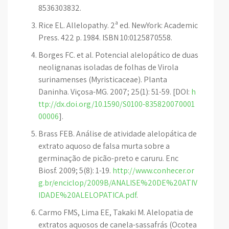
8536303832.
Rice EL. Allelopathy. 2ª ed. NewYork: Academic
Press. 422 p. 1984. ISBN 10:0125870558.
Borges FC. et al. Potencial alelopático de duas
neolignanas isoladas de folhas de Virola
surinamenses (Myristicaceae). Planta
Daninha. Viçosa-MG. 2007; 25(1): 51-59. [DOI:
h
ttp://dx.doi.org/10.1590/S0100-835820070001
00006
].
Brass FEB. Análise de atividade alelopática de
extrato aquoso de falsa murta sobre a
germinação de picão-preto e caruru. Enc
Biosf. 2009; 5(8): 1-19.
http://www.conhecer.or
g.br/enciclop/2009B/ANALISE%20DE%20ATIV
IDADE%20ALELOPATICA.pdf
.
Carmo FMS, Lima EE, Takaki M. Alelopatia de
extratos aquosos de canela-sassafrás (Ocotea