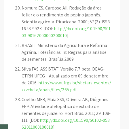
Nomura ES, Cardoso AII. Redução da área
foliar e o rendimento do pepino japonês.
Scientia agrícola. Piracicaba. 2000; 57(2). ISSN
1678-992X. [DOI:
http://dx.doi.org/10.1590/S01
03-90162000000200010
].
BRASIL. Ministério da Agricultura e Reforma
Agrária. Tolerâncias. In: Regras para análise
de sementes. Brasília.2009.
Silva FAS. ASSISTAT: Versão 7.7 beta. DEAG-
CTRN-UFCG – Atualizado em 09 de setembro
de 2016.
http://www.ufrgs.br/sbctars-eventos/
xxvcbcta/anais/files/265.pdf
.
Coelho MFB, Maia SSS, Oliveira AK, Diógenes
FEP. Atividade alelopática de extrato de
sementes de juazeiro. Hort Bras. 2011; 29: 108-
111. [DOI:
http://dx.doi.org/10.1590/S0102-053
62011000100018
].