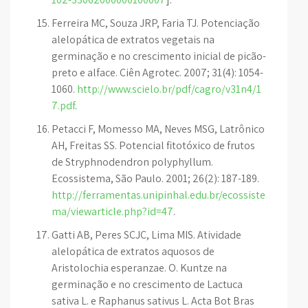
Ferreira MC, Souza JRP, Faria TJ. Potenciação
alelopática de extratos vegetais na
germinação e no crescimento inicial de picão-
preto e alface. Ciên Agrotec. 2007; 31(4): 1054-
1060.
http://www.scielo.br/pdf/cagro/v31n4/1
7.pdf
.
Petacci F, Momesso MA, Neves MSG, Latrônico
AH, Freitas SS. Potencial fitotóxico de frutos
de Stryphnodendron polyphyllum.
Ecossistema, São Paulo. 2001; 26(2): 187-189.
http://ferramentas.unipinhal.edu.br/ecossiste
ma/viewarticle.php?id=47
.
Gatti AB, Peres SCJC, Lima MIS. Atividade
alelopática de extratos aquosos de
Aristolochia esperanzae. O. Kuntze na
germinação e no crescimento de Lactuca
sativa L. e Raphanus sativus L. Acta Bot Bras