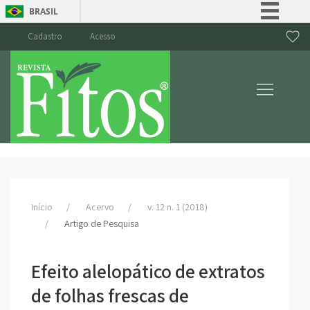
BRASIL
Simplifique!
Cadastro
Acesso
Comunica BR
Participe
Acesso à informação
Legislação
Canais
Início
Acervo
v. 12 n. 1 (2018)
Artigo de Pesquisa
Efeito alelopático de extratos
de folhas frescas de