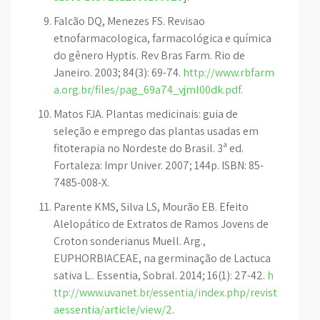
Falcão DQ, Menezes FS. Revisao
etnofarmacologica, farmacológica e química
do gênero Hyptis. Rev Bras Farm. Rio de
Janeiro. 2003; 84(3): 69-74.
http://www.rbfarm
a.org.br/files/pag_69a74_vjml00dk.pdf
.
Matos FJA. Plantas medicinais: guia de
seleção e emprego das plantas usadas em
fitoterapia no Nordeste do Brasil. 3ª ed.
Fortaleza: Impr Univer. 2007; 144p. ISBN: 85-
7485-008-X.
Parente KMS, Silva LS, Mourão EB. Efeito
Alelopático de Extratos de Ramos Jovens de
Croton sonderianus Muell. Arg.,
EUPHORBIACEAE, na germinação de Lactuca
sativa L.. Essentia, Sobral. 2014; 16(1): 27-42.
h
ttp://www.uvanet.br/essentia/index.php/revist
aessentia/article/view/2
.