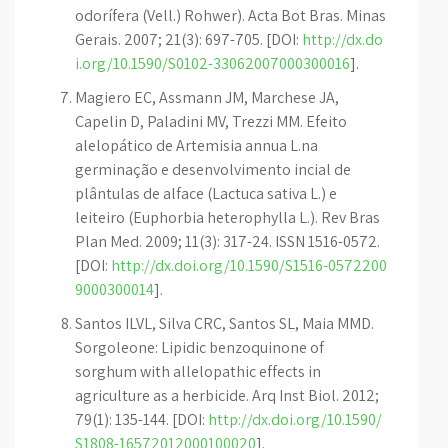
odorífera (Vell.) Rohwer). Acta Bot Bras. Minas
Gerais. 2007; 21(3): 697-705. [DOI:
http://dx.do
i.org/10.1590/S0102-33062007000300016
].
Magiero EC, Assmann JM, Marchese JA,
Capelin D, Paladini MV, Trezzi MM. Efeito
alelopático de Artemisia annua L.na
germinação e desenvolvimento incial de
plântulas de alface (Lactuca sativa L.) e
leiteiro (Euphorbia heterophylla L.). Rev Bras
Plan Med. 2009; 11(3): 317-24. ISSN 1516-0572.
[DOI:
http://dx.doi.org/10.1590/S1516-0572200
9000300014
].
Santos ILVL, Silva CRC, Santos SL, Maia MMD.
Sorgoleone: Lipidic benzoquinone of
sorghum with allelopathic effects in
agriculture as a herbicide. Arq Inst Biol. 2012;
79(1): 135-144. [DOI:
http://dx.doi.org/10.1590/
S1808-16572012000100020
].