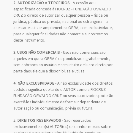
2. AUTORIZAÇÃO A TERCEIROS
- A cessão aqui
especificada concede à FIOCRUZ - FUNDAÇÃO OSWALDO
CRUZ o direito de autorizar qualquer pessoa – física ou
jurídica, pública ou privada, nacional ou estrangeira – a
acessar e utilizar amplamente a OBRA, sem exclusividade,
para quaisquer finalidades não comerciais, nos termos
deste instrumento.
3. USOS NÃO COMERCIAIS
- Usos não comerciais são
aqueles em que a OBRA é disponibilizada gratuitamente,
sem cobrança ao usuário e sem intuito de lucro direto por
parte daquele que a disponibiliza e utiliza.
4. NÃO EXCLUSIVIDADE
- A não exclusividade dos direitos
cedidos significa que tanto o AUTOR como a FIOCRUZ -
FUNDAÇÃO OSWALDO CRUZ ou seus autorizados poderão
exercê-los individualmente de forma independente de
autorização ou comunicação, prévia ou futura.
5. DIREITOS RESERVADOS
- São reservados
exclusivamente ao(s) AUTOR(es) os direitos morais sobre
as obras de sua autoria e/ou titularidade, sendo os