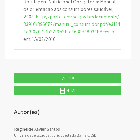
Rotulagem Nutricional Obrigatória: Manual
de orientação aos consumidores saudável,
2008.
http://portal.anvisa.gov.br/documents/
33916/396679/manual_consumidor.pdf/e3114
4d3-0207-4a37-9b3b-e4638d48934bAcesso
em: 15/03/2016.
PDF
HTML
Autor(es)
Regineide Xavier Santos
Universidade Estadual do Sudoeste da Bahia-UESB,