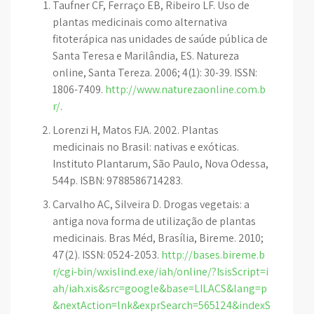
Taufner CF, Ferraço EB, Ribeiro LF. Uso de
plantas medicinais como alternativa
fitoterápica nas unidades de saúde pública de
Santa Teresa e Marilândia, ES. Natureza
online, Santa Tereza. 2006; 4(1): 30-39. ISSN:
1806-7409.
http://www.naturezaonline.com.b
r/
.
Lorenzi H, Matos FJA. 2002. Plantas
medicinais no Brasil: nativas e exóticas.
Instituto Plantarum, São Paulo, Nova Odessa,
544p. ISBN: 9788586714283.
Carvalho AC, Silveira D. Drogas vegetais: a
antiga nova forma de utilização de plantas
medicinais. Bras Méd, Brasília, Bireme. 2010;
47(2). ISSN: 0524-2053.
http://bases.bireme.b
r/cgi-bin/wxislind.exe/iah/online/?IsisScript=i
ah/iah.xis&src=google&base=LILACS&lang=p
&nextAction=lnk&exprSearch=565124&indexS