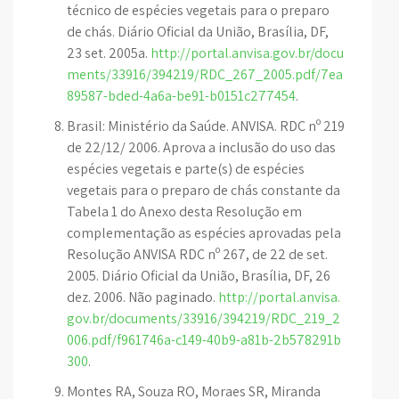
técnico de espécies vegetais para o preparo
de chás. Diário Oficial da União, Brasília, DF,
23 set. 2005a.
http://portal.anvisa.gov.br/docu
ments/33916/394219/RDC_267_2005.pdf/7ea
89587-bded-4a6a-be91-b0151c277454
.
Brasil: Ministério da Saúde. ANVISA. RDC nº 219
de 22/12/ 2006. Aprova a inclusão do uso das
espécies vegetais e parte(s) de espécies
vegetais para o preparo de chás constante da
Tabela 1 do Anexo desta Resolução em
complementação as espécies aprovadas pela
Resolução ANVISA RDC nº 267, de 22 de set.
2005. Diário Oficial da União, Brasília, DF, 26
dez. 2006. Não paginado.
http://portal.anvisa.
gov.br/documents/33916/394219/RDC_219_2
006.pdf/f961746a-c149-40b9-a81b-2b578291b
300
.
Montes RA, Souza RO, Moraes SR, Miranda