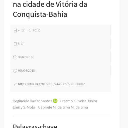
na cidade de Vitória da
Conquista-Bahia
v. 12 n. 1 (2018)
8-17
18/07/2017
05/04/2018
https://doi.org/10.5935/2446-4775.20180002
Regineide Xavier Santos
Erasmo Oliveira Júnior
Emilly S. Mota
Gabriele M. da Silva M. da Silva
Palavras-chave