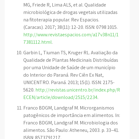
MG, Friede R, Lima ALS, et al. Qualidade
microbiológica de drogas vegetais utilizadas
na fitoterapia popular. Rev Espacios.
(Caracas). 2017; 38(11): 12-20. ISSN: 0798 1015.
http://www.revistaespacios.com/a17v38n11/1
7381112.html
.
Garbin L, Tiuman TS, Kruger RL. Avaliação da
Qualidade de Plantas Medicinais Distribuídas
por uma Unidade de Saúde de um município
do Interior do Paraná. Rev Ciên Ex Nat,
UNICENTRO. Paraná. 2013; 15(1). ISSN: 2175-
5620.
http://revistas.unicentro.br/index.php/R
ECEN/article/download/2515/2234
.
Franco BDGM, Landgraf M. Microrganismos
patogênicos de importância em alimentos. In:
Franco BDGM, Landgraf M. Microbiologia dos
alimentos. São Paulo: Atheneu, 2003. p. 33–41.
ISBN: 8573791217.