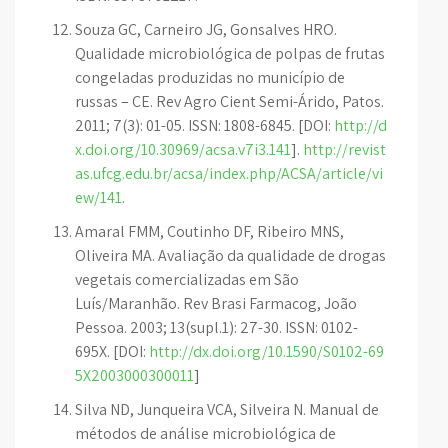
Souza GC, Carneiro JG, Gonsalves HRO.
Qualidade microbiológica de polpas de frutas
congeladas produzidas no município de
russas – CE. Rev Agro Cient Semi-Árido, Patos.
2011; 7(3): 01-05. ISSN: 1808-6845. [DOI:
http://d
x.doi.org/10.30969/acsa.v7i3.141
].
http://revist
as.ufcg.edu.br/acsa/index.php/ACSA/article/vi
ew/141
.
Amaral FMM, Coutinho DF, Ribeiro MNS,
Oliveira MA. Avaliação da qualidade de drogas
vegetais comercializadas em São
Luís/Maranhão. Rev Brasi Farmacog, João
Pessoa. 2003; 13(supl.1): 27-30. ISSN: 0102-
695X. [DOI:
http://dx.doi.org/10.1590/S0102-69
5X2003000300011
]
Silva ND, Junqueira VCA, Silveira N. Manual de
métodos de análise microbiológica de