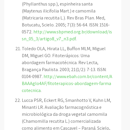
(Phyllanthus spp.), espinheira santa
(Maytenus ilicifolia Mart.) e camomila
(Matricaria recutita L.). Rev Bras Plan. Med,
Botucatu, Scielo. 2005; 7(3): 56-64. ISSN: 1516-
0572.
http://www.sbpmed.org.br/download/is
sn_05_3/artigo8_v7_n3.pdf
.
Toledo OLA, Hirata LL, Buffon MLM, Miguel
DM, Miguel GO. Fitoterápicos: Uma
abordagem farmacotécnica. Rev Lecta,
Bragança Paulista. 2003; 21(1/2): 7-13. ISSN:
0104-0987.
http://www.ebah.com.br/content/A
BAAAglo4AF/fitoterapicos-abordagem-farma
cotecnica
.
Lucca PSR, Eckert RG, Smanhotto V, Kuhn LM,
Minanti LR. Avaliação farmacognóstica e
microbiológica da droga vegetal camomila
(Chamomilla recutita L.) comercializada
como alimento em Cascavel – Paraná. Scielo,