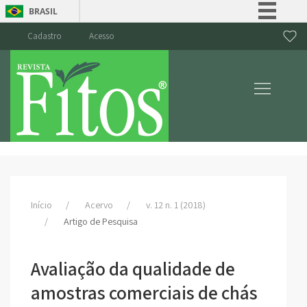
BRASIL
Simplifique!
Cadastro
Acesso
Comunica BR
Participe
Acesso à informação
Legislação
Canais
Início
Acervo
v. 12 n. 1 (2018)
Artigo de Pesquisa
Avaliação da qualidade de
amostras comerciais de chás