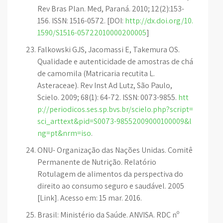
Rev Bras Plan. Med, Paraná. 2010; 12(2):153-
156. ISSN: 1516-0572. [DOI:
http://dx.doi.org/10.
1590/S1516-05722010000200005
]
Falkowski GJS, Jacomassi E, Takemura OS.
Qualidade e autenticidade de amostras de chá
de camomila (Matricaria recutita L.
Asteraceae). Rev Inst Ad Lutz, São Paulo,
Scielo. 2009; 68(1): 64-72. ISSN: 0073-9855.
htt
p://periodicos.ses.sp.bvs.br/scielo.php?script=
sci_arttext&pid=S0073-98552009000100009&l
ng=pt&nrm=iso
.
ONU- Organização das Nações Unidas. Comitê
Permanente de Nutrição. Relatório
Rotulagem de alimentos da perspectiva do
direito ao consumo seguro e saudável. 2005
[Link]. Acesso em: 15 mar. 2016.
Brasil: Ministério da Saúde. ANVISA. RDC nº