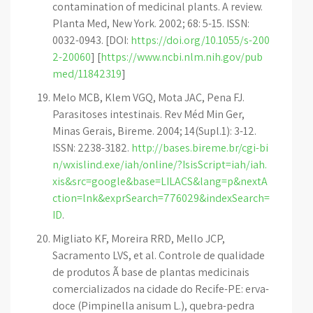
contamination of medicinal plants. A review.
Planta Med, New York. 2002; 68: 5-15. ISSN:
0032-0943. [DOI:
https://doi.org/10.1055/s-200
2-20060
] [
https://www.ncbi.nlm.nih.gov/pub
med/11842319
]
Melo MCB, Klem VGQ, Mota JAC, Pena FJ.
Parasitoses intestinais. Rev Méd Min Ger,
Minas Gerais, Bireme. 2004; 14(Supl.1): 3-12.
ISSN: 2238-3182.
http://bases.bireme.br/cgi-bi
n/wxislind.exe/iah/online/?IsisScript=iah/iah.
xis&src=google&base=LILACS&lang=p&nextA
ction=lnk&exprSearch=776029&indexSearch=
ID
.
Migliato KF, Moreira RRD, Mello JCP,
Sacramento LVS, et al. Controle de qualidade
de produtos Ã base de plantas medicinais
comercializados na cidade do Recife-PE: erva-
doce (Pimpinella anisum L.), quebra-pedra