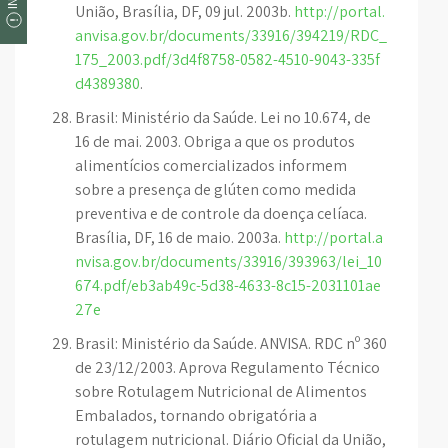
União, Brasília, DF, 09 jul. 2003b.
http://portal.
anvisa.gov.br/documents/33916/394219/RDC_
175_2003.pdf/3d4f8758-0582-4510-9043-335f
d4389380
.
Brasil: Ministério da Saúde. Lei no 10.674, de
16 de mai. 2003. Obriga a que os produtos
alimentícios comercializados informem
sobre a presença de glúten como medida
preventiva e de controle da doença celíaca.
Brasília, DF, 16 de maio. 2003a.
http://portal.a
nvisa.gov.br/documents/33916/393963/lei_10
674.pdf/eb3ab49c-5d38-4633-8c15-2031101ae
27e
Brasil: Ministério da Saúde. ANVISA. RDC nº 360
de 23/12/2003. Aprova Regulamento Técnico
sobre Rotulagem Nutricional de Alimentos
Embalados, tornando obrigatória a
rotulagem nutricional. Diário Oficial da União,