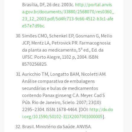
Brasília, DF, 26 dez. 2003c.
http://portal.anvis
a.gov.br/documents/33880/2568070/res0360_
23_12_2003.pdf/5d4fc713-9c66-4512-b3c1-afe
e57e7d9bc
.
Simões CMO, Schenkel EP, Gosmann G, Mello
JCP, Mentz LA, Petrovick PR. Farmacognosia:
da planta ao medicamento, 5ª ed., Ed. da
UFSC. Porto Alegre, 1102 p, 2004. ISBN:
8570256825.
Auricchio TM, Longatto BAM, Nicoletti AM.
Análise comparativa de embalagens
secundárias e bulas de medicamentos
contendo Panax ginseng C.A. Meyer. Cad S
Púb. Rio de Janeiro, Scielo. 2007; 23(10):
2295–2304. ISSN: 1678-4464. [DOI:
http://dx.do
i.org/10.1590/S0102-311X2007001000005
].
Brasil. Ministério da Saúde. ANVISA.