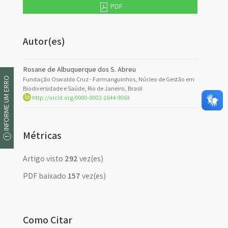
PDF
Autor(es)
Rosane de Albuquerque dos S. Abreu
INFORME UM ERRO
Fundação Oswaldo Cruz - Farmanguinhos, Núcleo de Gestão em
Biodiversidade e Saúde, Rio de Janeiro, Brasil
http://orcid.org/0000-0002-1644-906X
Métricas
Artigo visto
292
vez(es)
PDF baixado
157
vez(es)
Como Citar