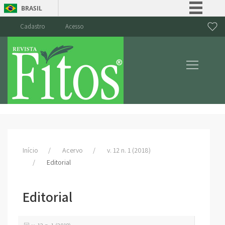
BRASIL
Simplifique!
Cadastro
Acesso
Comunica BR
Participe
Acesso à informação
Legislação
Canais
Início
Acervo
v. 12 n. 1 (2018)
Editorial
Editorial