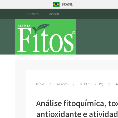
BRASIL
Cadastro
Acesso
Início
Acervo
v. 13 n. 1 (2019)
A
Análise fitoquímica, to
antioxidante e ativida