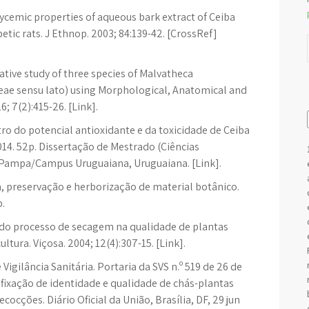
cemic properties of aqueous bark extract of Ceiba
tic rats. J Ethnop. 2003; 84:139-42. [CrossRef]
ive study of three species of Malvatheca
ae sensu lato) using Morphological, Anatomical and
; 7(2):415-26. [Link].
tro do potencial antioxidante e da toxicidade de Ceiba
 2014. 52p. Dissertação de Mestrado (Ciências
 Pampa/Campus Uruguaiana, Uruguaiana. [Link].
a, preservação e herborização de material botânico.
p.
a do processo de secagem na qualidade de plantas
ltura. Viçosa. 2004; 12(4):307-15. [Link].
Vigilância Sanitária. Portaria da SVS n.º 519 de 26 de
fixação de identidade e qualidade de chás-plantas
ocções. Diário Oficial da União, Brasília, DF, 29 jun