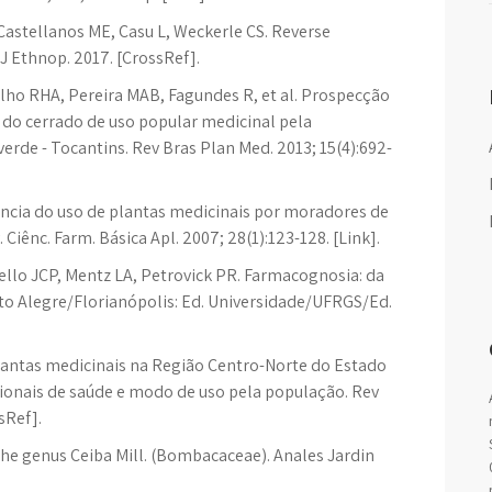
 Castellanos ME, Casu L, Weckerle CS. Reverse
 Ethnop. 2017. [CrossRef].
lho RHA, Pereira MAB, Fagundes R, et al. Prospecção
s do cerrado de uso popular medicinal pela
rde - Tocantins. Rev Bras Plan Med. 2013; 15(4):692-
ência do uso de plantas medicinais por moradores de
Ciênc. Farm. Básica Apl. 2007; 28(1):123-128. [Link].
lo JCP, Mentz LA, Petrovick PR. Farmacognosia: da
to Alegre/Florianópolis: Ed. Universidade/UFRGS/Ed.
lantas medicinais na Região Centro-Norte do Estado
ssionais de saúde e modo de uso pela população. Rev
sRef].
 the genus Ceiba Mill. (Bombacaceae). Anales Jardin