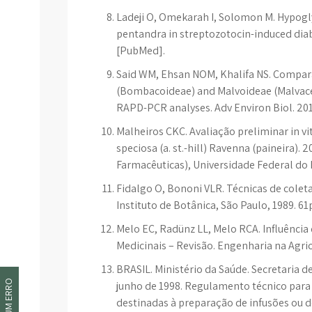
Ladeji O, Omekarah I, Solomon M. Hypogly
pentandra in streptozotocin-induced diabe
[PubMed].
Said WM, Ehsan NOM, Khalifa NS. Comparat
(Bombacoideae) and Malvoideae (Malvace
RAPD-PCR analyses. Adv Environ Biol. 2016
Malheiros CKC. Avaliação preliminar in vi
speciosa (a. st.-hill) Ravenna (paineira).
Farmacêuticas), Universidade Federal do
Fidalgo O, Bononi VLR. Técnicas de colet
Instituto de Botânica, São Paulo, 1989. 61
Melo EC, Radünz LL, Melo RCA. Influênci
Medicinais – Revisão. Engenharia na Agricu
BRASIL. Ministério da Saúde. Secretaria de 
junho de 1998. Regulamento técnico para 
destinadas à preparação de infusões ou dec