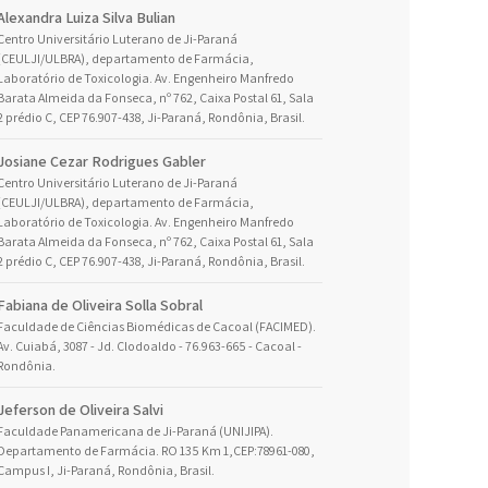
Alexandra Luiza Silva Bulian
Centro Universitário Luterano de Ji-Paraná
(CEULJI/ULBRA), departamento de Farmácia,
Laboratório de Toxicologia. Av. Engenheiro Manfredo
Barata Almeida da Fonseca, nº 762, Caixa Postal 61, Sala
2 prédio C, CEP 76.907-438, Ji-Paraná, Rondônia, Brasil.
Josiane Cezar Rodrigues Gabler
Centro Universitário Luterano de Ji-Paraná
(CEULJI/ULBRA), departamento de Farmácia,
Laboratório de Toxicologia. Av. Engenheiro Manfredo
Barata Almeida da Fonseca, nº 762, Caixa Postal 61, Sala
2 prédio C, CEP 76.907-438, Ji-Paraná, Rondônia, Brasil.
Fabiana de Oliveira Solla Sobral
Faculdade de Ciências Biomédicas de Cacoal (FACIMED).
Av. Cuiabá, 3087 - Jd. Clodoaldo - 76.963-665 - Cacoal -
Rondônia.
Jeferson de Oliveira Salvi
Faculdade Panamericana de Ji-Paraná (UNIJIPA).
Departamento de Farmácia. RO 135 Km 1,CEP:78961-080,
Campus I, Ji-Paraná, Rondônia, Brasil.