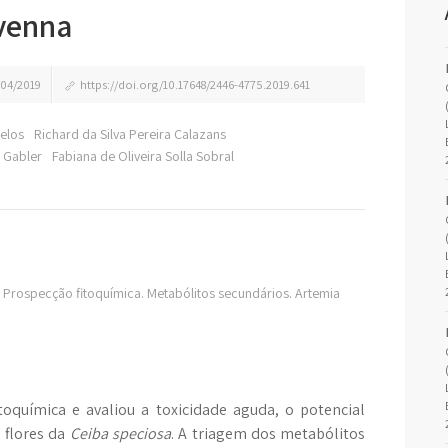
avenna
04/2019
https://doi.org/10.17648/2446-4775.2019.641
celos
Richard da Silva Pereira Calazans
s Gabler
Fabiana de Oliveira Solla Sobral
o. Prospecção fitoquímica. Metabólitos secundários. Artemia
toquímica e avaliou a toxicidade aguda, o potencial
s flores da
Ceiba speciosa
. A triagem dos metabólitos