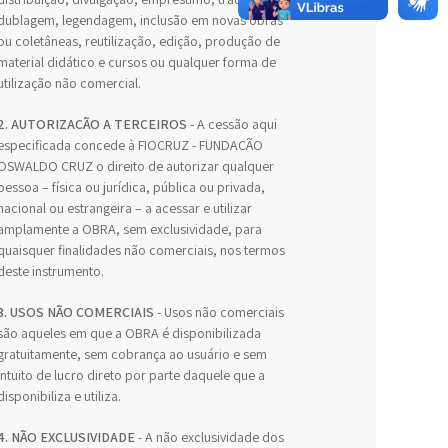
dublagem, legendagem, inclusão em novas obras
ou coletâneas, reutilização, edição, produção de
material didático e cursos ou qualquer forma de
utilização não comercial.
2. AUTORIZAÇÃO A TERCEIROS
- A cessão aqui
especificada concede à FIOCRUZ - FUNDAÇÃO
OSWALDO CRUZ o direito de autorizar qualquer
pessoa – física ou jurídica, pública ou privada,
nacional ou estrangeira – a acessar e utilizar
amplamente a OBRA, sem exclusividade, para
quaisquer finalidades não comerciais, nos termos
deste instrumento.
3. USOS NÃO COMERCIAIS
- Usos não comerciais
são aqueles em que a OBRA é disponibilizada
gratuitamente, sem cobrança ao usuário e sem
intuito de lucro direto por parte daquele que a
disponibiliza e utiliza.
4. NÃO EXCLUSIVIDADE
- A não exclusividade dos