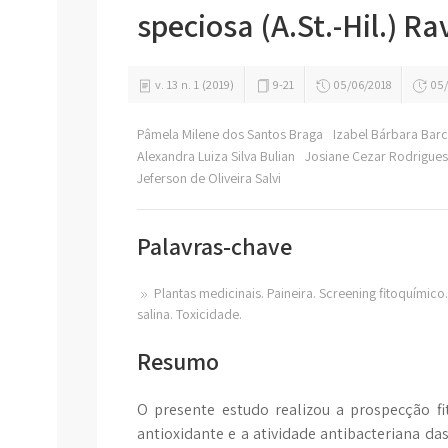
speciosa (A.St.-Hil.) R
v. 13 n. 1 (2019)
9-21
05/06/2018
05/
Pâmela Milene dos Santos Braga
Izabel Bárbara Bar
Alexandra Luiza Silva Bulian
Josiane Cezar Rodrigue
Jeferson de Oliveira Salvi
Palavras-chave
Plantas medicinais. Paineira. Screening fitoquímic
salina. Toxicidade.
Resumo
O presente estudo realizou a prospecção fi
antioxidante e a atividade antibacteriana da