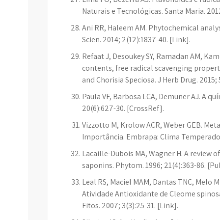
Naturais e Tecnológicas. Santa Maria. 2012;
Ani RR, Haleem AM. Phytochemical analys
Scien. 2014; 2(12):1837-40. [Link].
Refaat J, Desoukey SY, Ramadan AM, Kame
contents, free radical scavenging propert
and Chorisia Speciosa. J Herb Drug. 2015; 5
Paula VF, Barbosa LCA, Demuner AJ. A qu
20(6):627-30. [CrossRef].
Vizzotto M, Krolow ACR, Weber GEB. Meta
Importância. Embrapa: Clima Temperado Pe
Lacaille-Dubois MA, Wagner H. A review of
saponins. Phytom. 1996; 21(4):363-86. [P
Leal RS, Maciel MAM, Dantas TNC, Melo MD,
Atividade Antioxidante de Cleome spinosa
Fitos. 2007; 3(3):25-31. [Link].