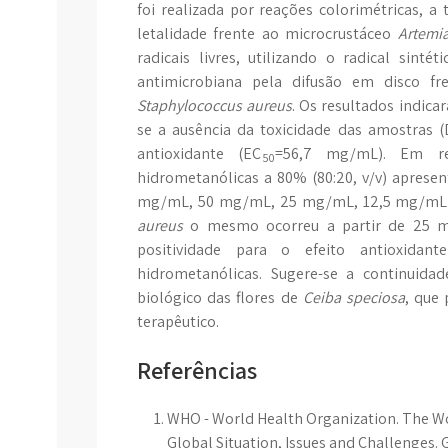
foi realizada por reações colorimétricas, a 
letalidade frente ao microcrustáceo
Artemia
radicais livres, utilizando o radical sintéti
antimicrobiana pela difusão em disco fr
Staphylococcus aureus
. Os resultados indica
se a ausência da toxicidade das amostras (
antioxidante (EC
=56,7 mg/mL). Em rel
50
hidrometanólicas a 80% (80:20, v/v) aprese
mg/mL, 50 mg/mL, 25 mg/mL, 12,5 mg/mL)
aureus
o mesmo ocorreu a partir de 25 mg/
positividade para o efeito antioxidant
hidrometanólicas. Sugere-se a continuida
biológico das flores de
Ceiba speciosa
,
que 
terapêutico.
Referências
WHO - World Health Organization. The Wor
Global Situation, Issues and Challenges. Ge