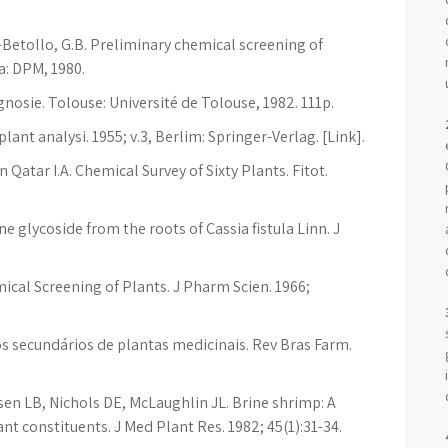
Betollo, G.B. Preliminary chemical screening of
a: DPM, 1980.
osie. Tolouse: Université de Tolouse, 1982. 111p.
nt analysi. 1955; v.3, Berlim: Springer-Verlag. [Link].
 Qatar I.A. Chemical Survey of Sixty Plants. Fitot.
ne glycoside from the roots of Cassia fistula Linn. J
cal Screening of Plants. J Pharm Scien. 1966;
os secundários de plantas medicinais. Rev Bras Farm.
en LB, Nichols DE, McLaughlin JL. Brine shrimp: A
nt constituents. J Med Plant Res. 1982; 45(1):31-34.