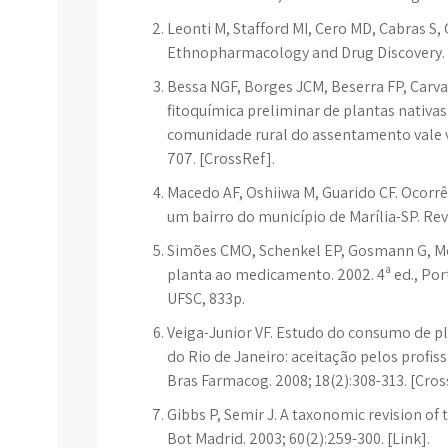
Leonti M, Stafford MI, Cero MD, Cabras S,
Ethnopharmacology and Drug Discovery. J
Bessa NGF, Borges JCM, Beserra FP, Carva
fitoquímica preliminar de plantas nativa
comunidade rural do assentamento vale ve
707. [CrossRef].
Macedo AF, Oshiiwa M, Guarido CF. Ocorr
um bairro do município de Marília-SP. Rev. 
Simões CMO, Schenkel EP, Gosmann G, Mel
planta ao medicamento. 2002. 4ª ed., Por
UFSC, 833p.
Veiga-Junior VF. Estudo do consumo de p
do Rio de Janeiro: aceitação pelos profi
Bras Farmacog. 2008; 18(2):308-313. [Cros
Gibbs P, Semir J. A taxonomic revision of
Bot Madrid. 2003; 60(2):259-300. [Link].