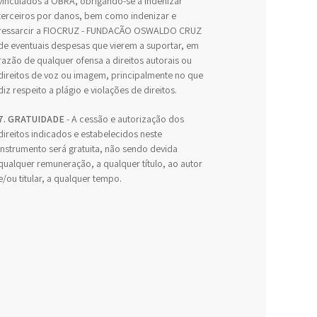
vinculados à OBRA, obrigando-se a indenizar
terceiros por danos, bem como indenizar e
ressarcir a FIOCRUZ - FUNDAÇÃO OSWALDO CRUZ
de eventuais despesas que vierem a suportar, em
razão de qualquer ofensa a direitos autorais ou
direitos de voz ou imagem, principalmente no que
diz respeito a plágio e violações de direitos.
7. GRATUIDADE
- A cessão e autorização dos
direitos indicados e estabelecidos neste
Instrumento será gratuita, não sendo devida
qualquer remuneração, a qualquer título, ao autor
e/ou titular, a qualquer tempo.