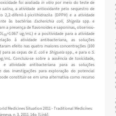
toxicidade foi avaliada
in vitro
por meio do teste de
 salina
, a atividade antioxidante pelo sequestro de
co 2,2-difenil-1-picrilhidrazila (DPPH) e a atividade
ente às bactérias
Escherichia coli, Shigella
spp.
e
ram a presença de flavonoides e saponinas, observou-
DL
=1.067 ug/mL) e a positividade para a atividade
50
ação à atividade antibacteriana, as soluções
ntaram efeito nas quatro maiores concentrações (100
 para as cepas de
E. coli
e
Shiguela
spp
.,
e para o
S.
mL. Concluiu-se sobre a ausência de toxicidade,
e e atividade antibacteriana para as soluções
de das investigações para exploração do potencial
pode constituir-se em uma alternativa como recurso
ld Medicines Situation 2011 - Traditional Medicines:
neva, n. 3, 2011. 14p. [Link].