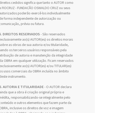
direitos cedidos significa que tanto o AUTOR como
a FIOCRUZ - FUNDAÇÃO OSWALDO CRUZ ou seus
autorizados poderão exercê-los individualmente
de forma independente de autorização ou
comunicação, prévia ou futura.
5. DIREITOS RESERVADOS
- São reservados
exclusivamente ao(s) AUTOR(es) os direitos morais
sobre as obras de sua autoria e/ou titularidade,
sendo os terceiros usuários responsáveis pela
atribuição de autoria e manutenção da integridade
da OBRA em qualquer utilização. Ficam reservados
exclusivamente ao(s) AUTOR(es) e/ou TITULAR(es)
os usos comerciais da OBRA incluída no âmbito
deste instrumento.
6. AUTORIA E TITULARIDADE
- O AUTOR declara
ainda que a obra é criação original própria e
inédita, responsabilizando-se integralmente pelo
conteúdo e outros elementos que fazem parte da
OBRA, inclusive os direitos de voz e imagem