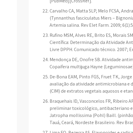
[PubMed][CrossRef].
Carvalho CA, Matta SLP, Melo FCSA, Andra
(Tynnanthus fasciculatus Miers – Bignoni
Artemia salina. Rev Elet Farm. 2009; 6(1):51
Rufino MSM, Alves RE, Brito ES, Morais S
Científica: Determinação da Atividade An
Livre DPPH. Comunicado técnico. 2007; Em
Mendonça DE, Onofre SB. Atividade antim
Copaifera multijuga Hayne (Leguminosae).
De-Bona EAM, Pinto FGS, Fruet TK, Jorg
avaliação da atividade antimicrobiana e
(CIM) de extratos vegetais aquosos e etanól
Braquehais ID, Vasconcelos FR, Ribeiro AR
preliminar toxicológico, antibacteriano e
Jatropha mollissima (Pohl) Baill. (pinhã
Tauá, Ceará, Nordeste Brasileiro. Rev Bras
Lima FO, Bezerra AS. Flavonoides e radicai