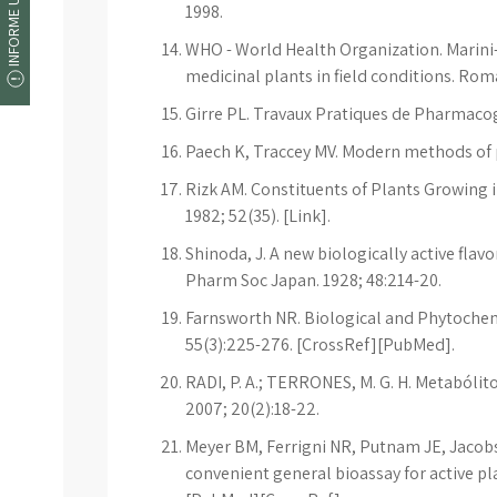
INFORME UM ERRO
1998.
WHO - World Health Organization. Marini-
medicinal plants in field conditions. Rom
Girre PL. Travaux Pratiques de Pharmacogn
Paech K, Traccey MV. Modern methods of pla
Rizk AM. Constituents of Plants Growing in
1982; 52(35). [Link].
Shinoda, J. A new biologically active flavo
Pharm Soc Japan. 1928; 48:214-20.
Farnsworth NR. Biological and Phytochemi
55(3):225-276. [CrossRef][PubMed].
RADI, P. A.; TERRONES, M. G. H. Metabólit
2007; 20(2):18-22.
Meyer BM, Ferrigni NR, Putnam JE, Jacobs
convenient general bioassay for active pla