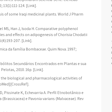
 13(1):111-124. [Link].
is of some Iraqi medicinal plants. World J Pharm
l MS, Han J, Isoda H. Comparative polyphenol
ies and effects on adipogenesis of Chorisia Chodatii
(4):193-207. [Link].
ímica da família Bombaceae. Quim Nova. 1997;
bólitos Secundários Encontrados em Plantas e sua
lotas, 2010. 16p. [Link].
 the biological and pharmacological activities of
ubMed][CrossRef].
 Pissinate K, Echevarria A. Perfil Etnobotânico e
 (Brassicacea) e Pavonia varians (Malvaceae). Rev