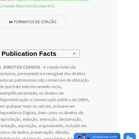
p/revista-fitos/article/view/641
FORMATOS DE CITAÇÃO
1. DIREITOS CEDIDOS
- A cessão total não
exclusiva, permanente e irrevogável dos direitos
autorais patrimoniais não comerciais de utilização
de que trata este documento inclui,
exemplificativamente, os direitos de
disponibilização e comunicação pública da OBRA,
em qualquer meio ou veículo, inclusive em
Repositórios Digitais, bem como os direitos de
reprodução, exibição, execução, declamação,
recitação, exposição, arquivamento, inclusão em
banco de dados, preservação, difusão,
distribuição, divulgação, empréstimo, tradução,