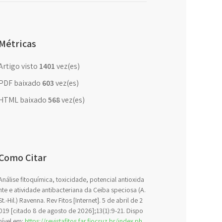
Métricas
Artigo visto
1401
vez(es)
PDF baixado
603
vez(es)
HTML baixado
568
vez(es)
Como Citar
Análise fitoquímica, toxicidade, potencial antioxida
nte e atividade antibacteriana da Ceiba speciosa (A.
St.-Hil.) Ravenna. Rev Fitos [Internet]. 5 de abril de 2
019 [citado 8 de agosto de 2026];13(1):9-21. Dispo
nível em:
https://revistafitos.far.fiocruz.br/index.ph