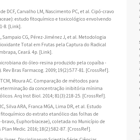
de DCF, Carvalho LM, Nascimento PC, et al. Cipó-cravo
aceae): estudo fitoquímico e toxicológico envolvendo
-8. [Link].
M, Sampaio CG, Pérez-Jiménez J, et al. Metodologia
tioxidante Total em Frutas pela Captura do Radical
brapa, Ceará. 4p. [Link].
icrobiana do óleo-resina produzido pela copaíba -
 Rev Bras Farmacog. 2009; 19(2):577-81. [CrossRef].
e TCM, Moura AC. Comparação de métodos para
 determinação da concentração inibitória mínima
icos. Arq Inst Biol. 2014; 81(3):218-25. [CrossRef].
C, Silva ARA, Franca MGA, Lima DR, et al. Estudo
 fitoquímico do extrato etanólico das folhas de
o-bravo, Euphorbiaceae), coletada no Município de
 Plan Medic. 2016; 18(2):582-87. [CrossRef].
s livres. Disciplinarum Scientia-Série: Ciências