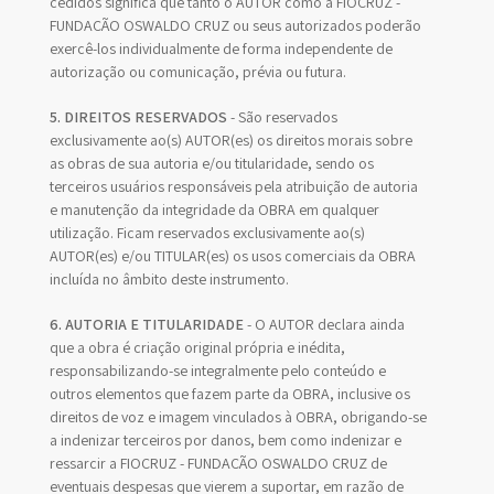
cedidos significa que tanto o AUTOR como a FIOCRUZ -
FUNDAÇÃO OSWALDO CRUZ ou seus autorizados poderão
exercê-los individualmente de forma independente de
autorização ou comunicação, prévia ou futura.
5. DIREITOS RESERVADOS
- São reservados
exclusivamente ao(s) AUTOR(es) os direitos morais sobre
as obras de sua autoria e/ou titularidade, sendo os
terceiros usuários responsáveis pela atribuição de autoria
e manutenção da integridade da OBRA em qualquer
utilização. Ficam reservados exclusivamente ao(s)
AUTOR(es) e/ou TITULAR(es) os usos comerciais da OBRA
incluída no âmbito deste instrumento.
6. AUTORIA E TITULARIDADE
- O AUTOR declara ainda
que a obra é criação original própria e inédita,
responsabilizando-se integralmente pelo conteúdo e
outros elementos que fazem parte da OBRA, inclusive os
direitos de voz e imagem vinculados à OBRA, obrigando-se
a indenizar terceiros por danos, bem como indenizar e
ressarcir a FIOCRUZ - FUNDAÇÃO OSWALDO CRUZ de
eventuais despesas que vierem a suportar, em razão de