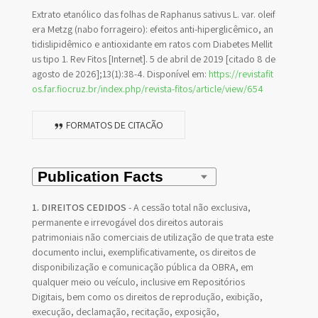
Extrato etanólico das folhas de Raphanus sativus L. var. oleif
era Metzg (nabo forrageiro): efeitos anti-hiperglicêmico, an
tidislipidêmico e antioxidante em ratos com Diabetes Mellit
us tipo 1. Rev Fitos [Internet]. 5 de abril de 2019 [citado 8 de
agosto de 2026];13(1):38-4. Disponível em:
https://revistafit
os.far.fiocruz.br/index.php/revista-fitos/article/view/654
FORMATOS DE CITAÇÃO
1. DIREITOS CEDIDOS
- A cessão total não exclusiva,
permanente e irrevogável dos direitos autorais
patrimoniais não comerciais de utilização de que trata este
documento inclui, exemplificativamente, os direitos de
disponibilização e comunicação pública da OBRA, em
qualquer meio ou veículo, inclusive em Repositórios
Digitais, bem como os direitos de reprodução, exibição,
execução, declamação, recitação, exposição,