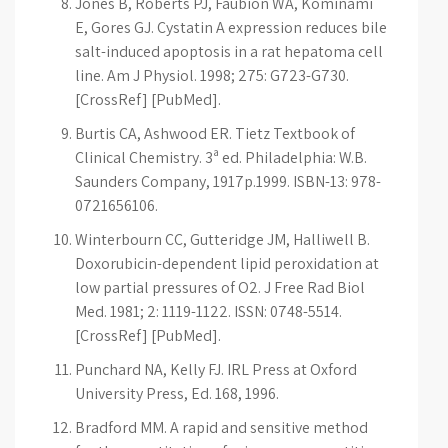
Jones B, Roberts PJ, Faubion WA, Kominami
E, Gores GJ. Cystatin A expression reduces bile
salt-induced apoptosis in a rat hepatoma cell
line. Am J Physiol. 1998; 275: G723-G730.
[CrossRef] [PubMed].
Burtis CA, Ashwood ER. Tietz Textbook of
Clinical Chemistry. 3ª ed. Philadelphia: W.B.
Saunders Company, 1917p.1999. ISBN-13: 978-
0721656106.
Winterbourn CC, Gutteridge JM, Halliwell B.
Doxorubicin-dependent lipid peroxidation at
low partial pressures of O2. J Free Rad Biol
Med. 1981; 2: 1119-1122. ISSN: 0748-5514.
[CrossRef] [PubMed].
Punchard NA, Kelly FJ. IRL Press at Oxford
University Press, Ed. 168, 1996.
Bradford MM. A rapid and sensitive method