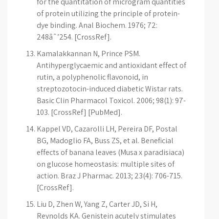
for the quantitation of microgram quantities
of protein utilizing the principle of protein-
dye binding. Anal Biochem. 1976; 72:
248âˆ’254. [CrossRef].
Kamalakkannan N, Prince PSM.
Antihyperglycaemic and antioxidant effect of
rutin, a polyphenolic flavonoid, in
streptozotocin-induced diabetic Wistar rats.
Basic Clin Pharmacol Toxicol. 2006; 98(1): 97-
103. [CrossRef] [PubMed].
Kappel VD, Cazarolli LH, Pereira DF, Postal
BG, Madoglio FA, Buss ZS, et al. Beneficial
effects of banana leaves (Musa x paradisiaca)
on glucose homeostasis: multiple sites of
action. Braz J Pharmac. 2013; 23(4): 706-715.
[CrossRef].
Liu D, Zhen W, Yang Z, Carter JD, Si H,
Reynolds KA. Genistein acutely stimulates