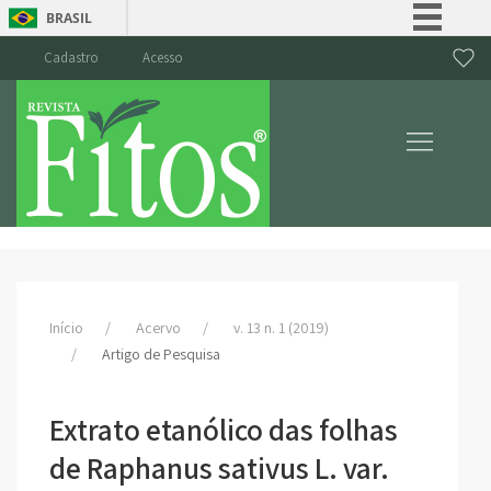
BRASIL
Simplifique!
Cadastro
Acesso
Comunica BR
Participe
Acesso à informação
Legislação
Canais
Início
Acervo
v. 13 n. 1 (2019)
Artigo de Pesquisa
Extrato etanólico das folhas
de Raphanus sativus L. var.