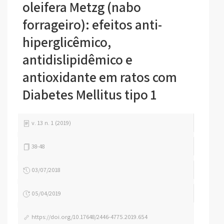
oleifera Metzg (nabo
forrageiro): efeitos anti-
hiperglicêmico,
antidislipidêmico e
antioxidante em ratos com
Diabetes Mellitus tipo 1
v. 13 n. 1 (2019)
38-48
03/07/2018
05/04/2019
https://doi.org/10.17648/2446-4775.2019.654