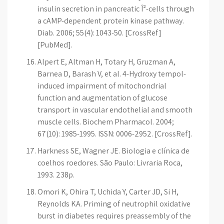
insulin secretion in pancreatic Î²-cells through
a cAMP-dependent protein kinase pathway.
Diab. 2006; 55(4): 1043-50. [CrossRef]
[PubMed].
Alpert E, Altman H, Totary H, Gruzman A,
Barnea D, Barash V, et al. 4-Hydroxy tempol-
induced impairment of mitochondrial
function and augmentation of glucose
transport in vascular endothelial and smooth
muscle cells. Biochem Pharmacol. 2004;
67(10): 1985-1995. ISSN: 0006-2952. [CrossRef].
Harkness SE, Wagner JE. Biologia e clínica de
coelhos roedores. São Paulo: Livraria Roca,
1993. 238p.
Omori K, Ohira T, Uchida Y, Carter JD, Si H,
Reynolds KA. Priming of neutrophil oxidative
burst in diabetes requires preassembly of the