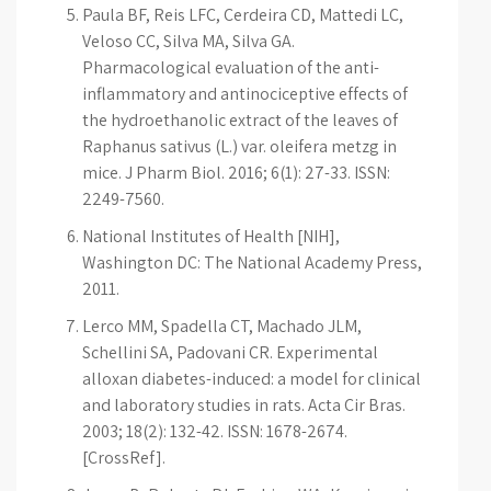
Paula BF, Reis LFC, Cerdeira CD, Mattedi LC,
Veloso CC, Silva MA, Silva GA.
Pharmacological evaluation of the anti-
inflammatory and antinociceptive effects of
the hydroethanolic extract of the leaves of
Raphanus sativus (L.) var. oleifera metzg in
mice. J Pharm Biol. 2016; 6(1): 27-33. ISSN:
2249-7560.
National Institutes of Health [NIH],
Washington DC: The National Academy Press,
2011.
Lerco MM, Spadella CT, Machado JLM,
Schellini SA, Padovani CR. Experimental
alloxan diabetes-induced: a model for clinical
and laboratory studies in rats. Acta Cir Bras.
2003; 18(2): 132-42. ISSN: 1678-2674.
[CrossRef].