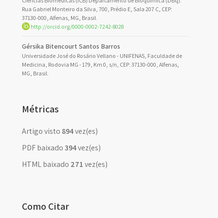
Ciências Biomédicas (ICB) Departamento de Bioquímica (DBq).
Rua Gabriel Monteiro da Silva, 700, Prédio E, Sala 207 C, CEP:
37130-000, Alfenas, MG, Brasil.
http://orcid.org/0000-0002-7242-8028
Gérsika Bitencourt Santos Barros
Universidade José do Rosário Vellano - UNIFENAS, Faculdade de
Medicina, Rodovia MG - 179, Km 0, s/n, CEP: 37130-000, Alfenas,
MG, Brasil.
Métricas
Artigo visto
894
vez(es)
PDF baixado
394
vez(es)
HTML baixado
271
vez(es)
Como Citar