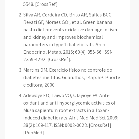
5548. [CrossRef].
Silva AR, Cerdeira CD, Brito AR, Salles BCC,
Revazi GF, Moraes GOI, et al. Green banana
pasta diet prevents oxidative damage in liver
and kidney and improves biochemical
parameters in type 1 diabetic rats. Arch
Endocrinol Metab. 2016; 60(4): 355-66. ISSN:
2359-4292. [CrossRef].
Martins DM. Exercício físico no controle do
diabetes mellitus. Guarulhos, 145p. SP: Phorte
e editora, 2000.
Adewoye EO, Taiwo VO, Olayioye FA. Anti-
oxidant and anti-hyperglycemic activities of
Musa sapientum root extracts in alloxan-
induced diabetic rats. Afr J Med Med Sci. 2009;
38(2): 109-117. ISSN: 0002-0028. [CrossRef]
[PubMed].