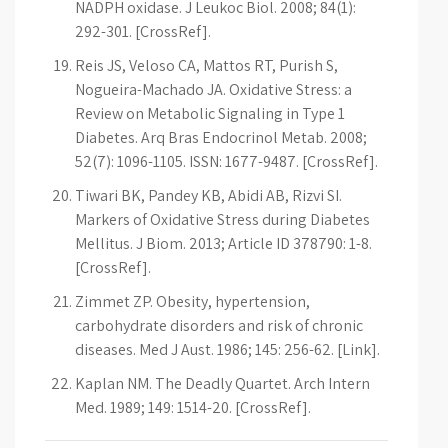
NADPH oxidase. J Leukoc Biol. 2008; 84(1):
292-301. [CrossRef].
Reis JS, Veloso CA, Mattos RT, Purish S,
Nogueira-Machado JA. Oxidative Stress: a
Review on Metabolic Signaling in Type 1
Diabetes. Arq Bras Endocrinol Metab. 2008;
52(7): 1096-1105. ISSN: 1677-9487. [CrossRef].
Tiwari BK, Pandey KB, Abidi AB, Rizvi SI.
Markers of Oxidative Stress during Diabetes
Mellitus. J Biom. 2013; Article ID 378790: 1-8.
[CrossRef].
Zimmet ZP. Obesity, hypertension,
carbohydrate disorders and risk of chronic
diseases. Med J Aust. 1986; 145: 256-62. [Link].
Kaplan NM. The Deadly Quartet. Arch Intern
Med. 1989; 149: 1514-20. [CrossRef].