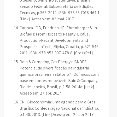
o desenvolvimento sustentável. Brasília:
Senado Federal. Subsecretaria de Edições
Técnicas, p.263. 2012. ISBN: 978.85.7018-464-1
[Link]. Acesso em: 02 mai. 2017.
Carioca JOB, Friedrich HE, Ehrenberger S. in:
Biofuels: From Hopes to Reality. Biofuel
Production-Recent Developments and
Prospects, InTech, Rijeka, Croatia, p. 521-546.
2011. ISBN: 978-953-307-478-8. [CrossRef].
Bain & Company, Gas Energy e BNDES.
Potencial de diversificação da indústria
química brasileira: relatório 4: Químicos com
base em fontes renováveis. Bain & Company,
Rio de Janeiro, Brasil, p. 1-58. 2014a. [Link].
Acesso em: 27 abr. 2017.
CNI. Bioeconomia: uma agenda para o Brasil. –
Brasília: Confederação Nacional da Indústria.
p.1-40. 2013. [Link].Acesso em: 20 abr 2017.