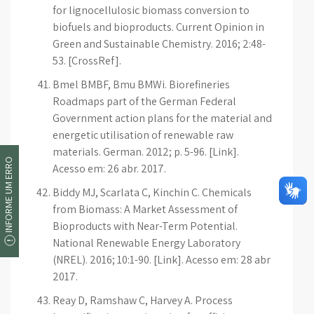
for lignocellulosic biomass conversion to
biofuels and bioproducts. Current Opinion in
Green and Sustainable Chemistry. 2016; 2:48-
53. [CrossRef].
Bmel BMBF, Bmu BMWi. Biorefineries
Roadmaps part of the German Federal
Government action plans for the material and
energetic utilisation of renewable raw
materials. German. 2012; p. 5-96. [Link].
INFORME UM ERRO
Acesso em: 26 abr. 2017.
Biddy MJ, Scarlata C, Kinchin C. Chemicals
from Biomass: A Market Assessment of
Bioproducts with Near-Term Potential.
National Renewable Energy Laboratory
(NREL). 2016; 10:1-90. [Link]. Acesso em: 28 abr
2017.
Reay D, Ramshaw C, Harvey A. Process