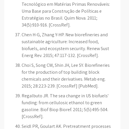
Tecnológico em Matérias Primas Renováveis:
Uma Base para Construção de Políticas e
Estratégias no Brasil. Quim Nova. 2011;
34(5):910-916. [CrossRef].
Chen H-G, Zhang Y-HP. New biorefineries and
sustainable agriculture: Increased food,
biofuels, and ecosystem security. Renew Sust
Energ Rev. 2015; 47:117-132. [CrossRef].
Choi S, Song CW, Shin JH, Lee SY. Biorefineries
for the production of top building block
chemicals and their derivatives. Metab eng.
2015; 28:223-239. [CrossRef] [PubMed].
Regalbuto JR. The sea change in US biofuels'
funding: from cellulosic ethanol to green
gasoline. Biof Biop Bioref. 2011; 5(5):495-504.
[CrossRef].
Seidl PR, Goulart AK. Pretreatment processes