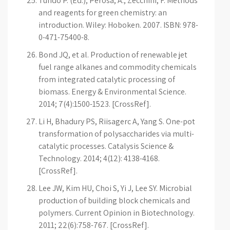
Tundo P. (Ed.); Perosa, A.; Zecchini, F. Methods
and reagents for green chemistry: an
introduction. Wiley: Hoboken. 2007. ISBN: 978-
0-471-75400-8.
Bond JQ, et al. Production of renewable jet
fuel range alkanes and commodity chemicals
from integrated catalytic processing of
biomass. Energy & Environmental Science.
2014; 7(4):1500-1523. [CrossRef].
Li H, Bhadury PS, Riisagerc A, Yang S. One-pot
transformation of polysaccharides via multi-
catalytic processes. Catalysis Science &
Technology. 2014; 4(12): 4138-4168.
[CrossRef].
Lee JW, Kim HU, Choi S, Yi J, Lee SY. Microbial
production of building block chemicals and
polymers. Current Opinion in Biotechnology.
2011; 22(6):758-767. [CrossRef].