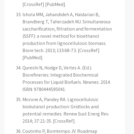
[CrossRef] [PubMed].
Ishola MM, Jahandideh A, Haidarian B,
Brandberg T, Taherzadeh MJ. Simultaneous
saccharification, filtration and fermentation
(SSFF): a novel method for bioethanol
production from lignocellulosic biomass.
Biore tech. 2013; 133:68-73. [CrossRef]
[PubMed].
Qureshi N, Hodge D, Vertes A. (Ed.).
Biorefineries: Integrated Biochemical
Processes for Liquid Biofuels. Newnes. 2014.
ISBN: 9780444595041.
Morone A, Pandey RA. Lignocellulosic
biobutanol production: Gridlocks and
potential remedies. Renew Sust Energ Rev.
2014; 37:21-35. [CrossRef].
Coutinho P, Bomtempo JV. Roadmap