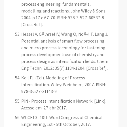
process engineering: fundamentals,
modelling and reactions. John Wiley & Sons,
2004. p.17 e 67-70. ISBN: 978-3-527-60537-8.
[CrossRef].
Hessel V, GÃ¼rsel IV, Wang Q, NoÃ«l T, Lang J.
Potential analysis of smart flow processing
and micro process technology for fastening
process development: use of chemistry and
process design as intensification fields. Chem
Eng Techn. 2012; 35(7):1184-1204. [CrossRef].
Keil FJ. (Ed.). Modeling of Process
Intensification. Wiley: Weinheim, 2007. ISBN:
978-3-527-31143-9.
PIN - Process Intensification Network. [Link].
Acesso em: 27 abr 2017.
WCCE10 - 10th Word Congress of Chemical
Engineering, 1st - 5th October, 2017.