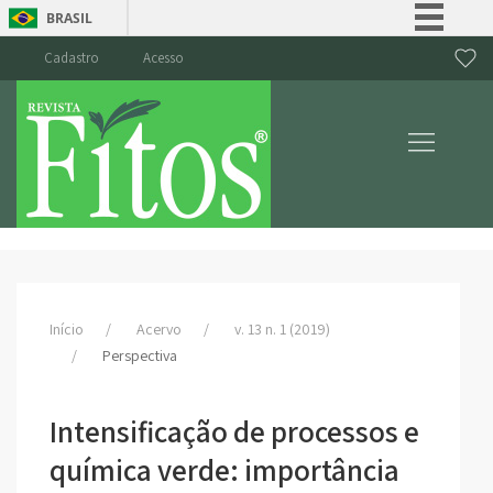
BRASIL
Simplifique!
Cadastro
Acesso
Comunica BR
Participe
Acesso à informação
Legislação
Canais
Início
Acervo
v. 13 n. 1 (2019)
Perspectiva
Intensificação de processos e
química verde: importância