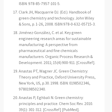
ISBN: 978-85-7957-101-5.
Clark JH, Macquarrie DJ. (Ed.). Handbook of
green chemistry and technology. John Wiley
& Sons, p. 1-26, 2008. ISBN 978-0-632-05715-3.
Jiménez-González, C. et al. Key green
engineering research areas for sustainable
manufacturing: A perspective from
pharmaceutical and fine chemicals
manufacturers. Organic Process Research &
Development. 2011; 15(4):900-911. [CrossRef].
Anastas PT, Wagner JC. Green Chemistry:
Theory and Practice, Oxford University Press,
New York, US, p.30. 1998. ISBN: 0198502346,
9780198502340.
Anastas P, Eghbali N. Green chemistry:
principles and practice. Chem Soc Rev. 2010.
39(1): 301-312. [CrossRef] [PubMed].