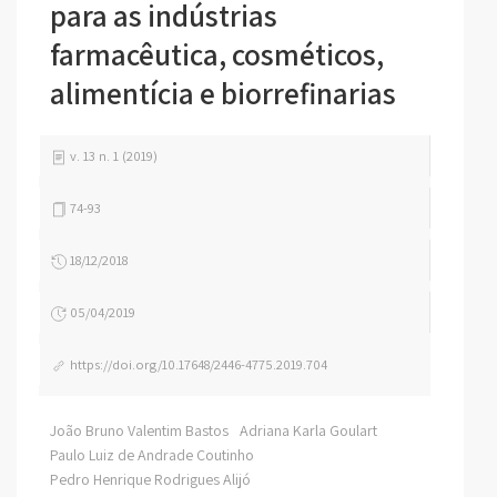
para as indústrias
farmacêutica, cosméticos,
alimentícia e biorrefinarias
v. 13 n. 1 (2019)
74-93
18/12/2018
05/04/2019
https://doi.org/10.17648/2446-4775.2019.704
João Bruno Valentim Bastos
Adriana Karla Goulart
Paulo Luiz de Andrade Coutinho
Pedro Henrique Rodrigues Alijó