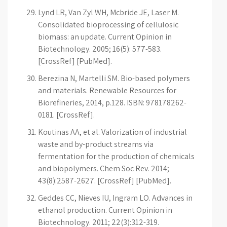
Lynd LR, Van Zyl WH, Mcbride JE, Laser M.
Consolidated bioprocessing of cellulosic
biomass: an update. Current Opinion in
Biotechnology. 2005; 16(5): 577-583.
[CrossRef] [PubMed].
Berezina N, Martelli SM. Bio-based polymers
and materials. Renewable Resources for
Biorefineries, 2014, p.1­28. ISBN: 978­1­78262­
018­1. [CrossRef].
Koutinas AA, et al. Valorization of industrial
waste and by-product streams via
fermentation for the production of chemicals
and biopolymers. Chem Soc Rev. 2014;
43(8):2587-2627. [CrossRef] [PubMed].
Geddes CC, Nieves IU, Ingram LO. Advances in
ethanol production. Current Opinion in
Biotechnology. 2011; 22(3):312-319.