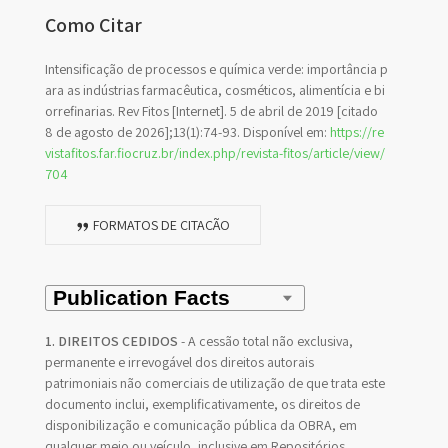
Como Citar
Intensificação de processos e química verde: importância p
ara as indústrias farmacêutica, cosméticos, alimentícia e bi
orrefinarias. Rev Fitos [Internet]. 5 de abril de 2019 [citado
8 de agosto de 2026];13(1):74-93. Disponível em:
https://re
vistafitos.far.fiocruz.br/index.php/revista-fitos/article/view/
704
FORMATOS DE CITAÇÃO
1. DIREITOS CEDIDOS
- A cessão total não exclusiva,
permanente e irrevogável dos direitos autorais
patrimoniais não comerciais de utilização de que trata este
documento inclui, exemplificativamente, os direitos de
disponibilização e comunicação pública da OBRA, em
qualquer meio ou veículo, inclusive em Repositórios