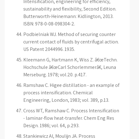
Intensification, engineering for efficiency,
sustainability and flexibility, Second Edition.
Butterworth-Heinemann: Kidlington, 2013.
ISBN: 978-0-08-098304-2.
Podbielniak WJ. Method of securing counter
current contact of fluids by centrifugal action.
US Patent 2044996. 1935.
Kleemann G, Hartmann K, Wiss Z. â€œTechn.
Hochschule â€œCarl Schorlemmerâ€, Leuna
Merseburg. 1978; vol.20. p.417.
Ramshaw C. Higee distillation - an example of
process intensification. Chemical
Engineering, London, 1983; vol. 389, p.13.
Cross WT, Ramshaw C. Process Intensification
- laminar-flow heat-transfer. Chem Eng Res
Design. 1986; vol. 64, p.293.
Stankiewicz AI, Moulijn JA. Process