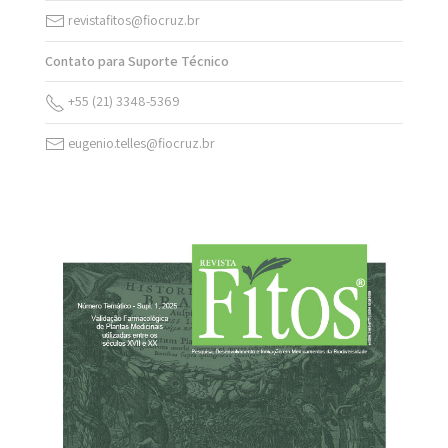
revistafitos@fiocruz.br
Contato para Suporte Técnico
+55 (21) 3348-5369
eugenio.telles@fiocruz.br