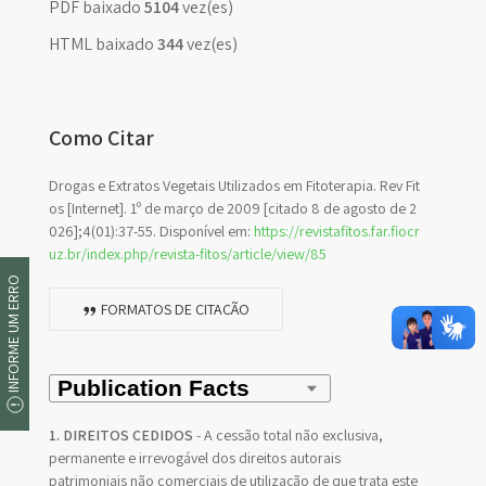
PDF baixado
5104
vez(es)
HTML baixado
344
vez(es)
Como Citar
Drogas e Extratos Vegetais Utilizados em Fitoterapia. Rev Fit
os [Internet]. 1º de março de 2009 [citado 8 de agosto de 2
026];4(01):37-55. Disponível em:
https://revistafitos.far.fiocr
uz.br/index.php/revista-fitos/article/view/85
INFORME UM ERRO
FORMATOS DE CITAÇÃO
1. DIREITOS CEDIDOS
- A cessão total não exclusiva,
permanente e irrevogável dos direitos autorais
patrimoniais não comerciais de utilização de que trata este