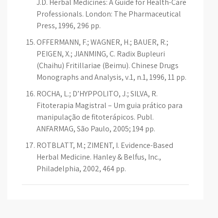
J.D. Herbal Medicines: A Guide for Health-Care
Professionals. London: The Pharmaceutical
Press, 1996, 296 pp.
OFFERMANN, F.; WAGNER, H.; BAUER, R.;
PEIGEN, X.; JIANMING, C. Radix Bupleuri
(Chaihu) Fritillariae (Beimu). Chinese Drugs
Monographs and Analysis, v.1, n.1, 1996, 11 pp.
ROCHA, L.; D’HYPPOLITO, J.; SILVA, R.
Fitoterapia Magistral – Um guia prático para
manipulação de fitoterápicos. Publ.
ANFARMAG, São Paulo, 2005; 194 pp.
ROTBLATT, M.; ZIMENT, I. Evidence-Based
Herbal Medicine. Hanley & Belfus, Inc.,
Philadelphia, 2002, 464 pp.