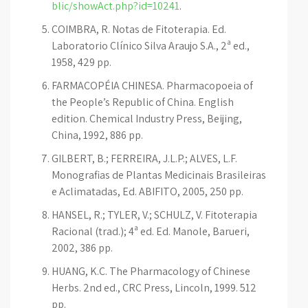
blic/showAct.php?id=10241
.
COIMBRA, R. Notas de Fitoterapia. Ed.
Laboratorio Clínico Silva Araujo S.A., 2ª ed.,
1958, 429 pp.
FARMACOPÉIA CHINESA. Pharmacopoeia of
the People’s Republic of China. English
edition. Chemical Industry Press, Beijing,
China, 1992, 886 pp.
GILBERT, B.; FERREIRA, J.L.P.; ALVES, L.F.
Monografias de Plantas Medicinais Brasileiras
e Aclimatadas, Ed. ABIFITO, 2005, 250 pp.
HANSEL, R.; TYLER, V.; SCHULZ, V. Fitoterapia
Racional (trad.); 4ª ed. Ed. Manole, Barueri,
2002, 386 pp.
HUANG, K.C. The Pharmacology of Chinese
Herbs. 2nd ed., CRC Press, Lincoln, 1999. 512
pp.