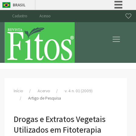
BRASIL
Simplifique!
Cadastro
Acesso
Comunica BR
Participe
Acesso à informação
Legislação
Canais
Início
Acervo
v. 4 n. 01 (2009)
Artigo de Pesquisa
Drogas e Extratos Vegetais
Utilizados em Fitoterapia