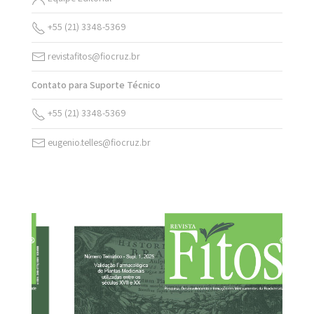
+55 (21) 3348-5369
revistafitos@fiocruz.br
Contato para Suporte Técnico
+55 (21) 3348-5369
eugenio.telles@fiocruz.br