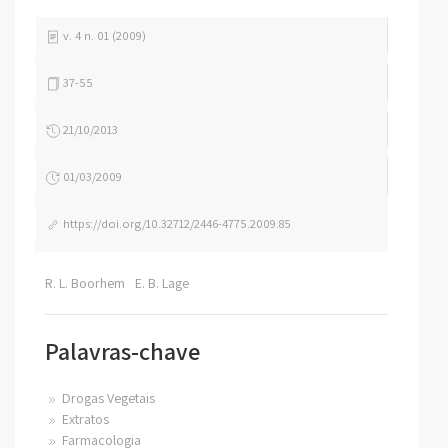
v. 4 n. 01 (2009)
37-55
21/10/2013
01/03/2009
https://doi.org/10.32712/2446-4775.2009.85
R. L. Boorhem
E. B. Lage
Palavras-chave
Drogas Vegetais
Extratos
Farmacologia