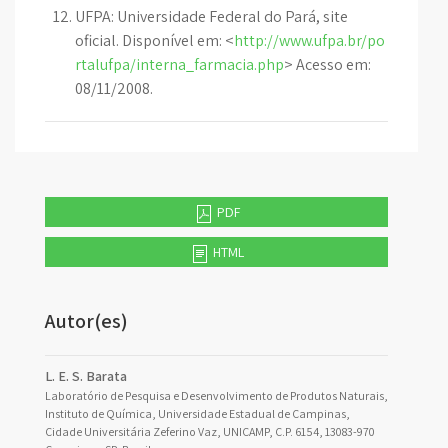
UFPA: Universidade Federal do Pará, site
oficial. Disponível em: <
http://www.ufpa.br/po
rtalufpa/interna_farmacia.php
> Acesso em:
08/11/2008.
PDF
HTML
Autor(es)
L. E. S. Barata
Laboratório de Pesquisa e Desenvolvimento de Produtos Naturais,
Instituto de Química, Universidade Estadual de Campinas,
Cidade Universitária Zeferino Vaz, UNICAMP, C.P. 6154, 13083-970