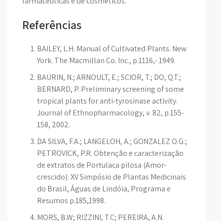
farmacêuticas e de cosméticos.
Referências
BAILEY, L.H. Manual of Cultivated Plants. New
York. The Macmillan Co. Inc., p.1116,- 1949.
BAURIN, N.; ARNOULT, E.; SCIOR, T.; DO, Q.T.;
BERNARD, P. Preliminary screening of some
tropical plants for anti-tyrosinase activity.
Journal of Ethnopharmacology, v. 82, p.155-
158, 2002.
DA SILVA, F.A.; LANGELOH, A.; GONZALEZ O.G.;
PETROVICK, P.R. Obtenção e caracterização
de extratos de Portulaca pilosa (Amor-
crescido). XV Simpósio de Plantas Medicinais
do Brasil, Águas de Lindóia, Programa e
Resumos p.185,1998.
MORS, B.W; RIZZINI, T.C; PEREIRA, A.N.