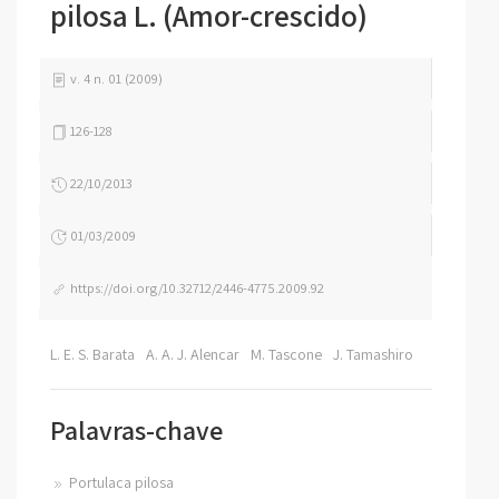
pilosa L. (Amor-crescido)
v. 4 n. 01 (2009)
126-128
22/10/2013
01/03/2009
https://doi.org/10.32712/2446-4775.2009.92
L. E. S. Barata
A. A. J. Alencar
M. Tascone
J. Tamashiro
Palavras-chave
Portulaca pilosa