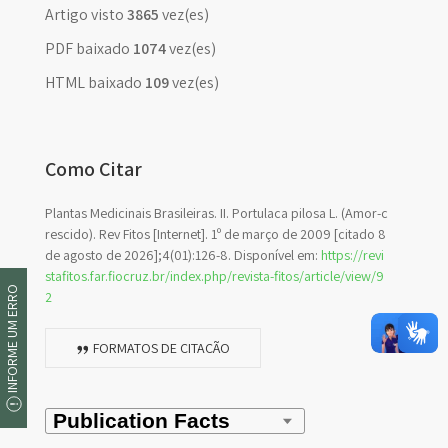
Artigo visto
3865
vez(es)
PDF baixado
1074
vez(es)
HTML baixado
109
vez(es)
Como Citar
Plantas Medicinais Brasileiras. II. Portulaca pilosa L. (Amor-c
rescido). Rev Fitos [Internet]. 1º de março de 2009 [citado 8
de agosto de 2026];4(01):126-8. Disponível em:
https://revi
stafitos.far.fiocruz.br/index.php/revista-fitos/article/view/9
INFORME UM ERRO
2
FORMATOS DE CITAÇÃO