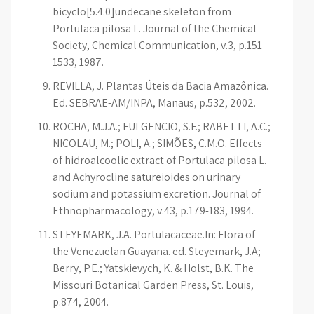
bicyclo[5.4.0]undecane skeleton from
Portulaca pilosa L. Journal of the Chemical
Society, Chemical Communication, v.3, p.151-
1533, 1987.
REVILLA, J. Plantas Úteis da Bacia Amazônica.
Ed. SEBRAE-AM/INPA, Manaus, p.532, 2002.
ROCHA, M.J.A.; FULGENCIO, S.F.; RABETTI, A.C.;
NICOLAU, M.; POLI, A.; SIMÕES, C.M.O. Effects
of hidroalcoolic extract of Portulaca pilosa L.
and Achyrocline satureioides on urinary
sodium and potassium excretion. Journal of
Ethnopharmacology, v.43, p.179-183, 1994.
STEYEMARK, J.A. Portulacaceae.In: Flora of
the Venezuelan Guayana. ed. Steyemark, J.A;
Berry, P.E.; Yatskievych, K. & Holst, B.K. The
Missouri Botanical Garden Press, St. Louis,
p.874, 2004.