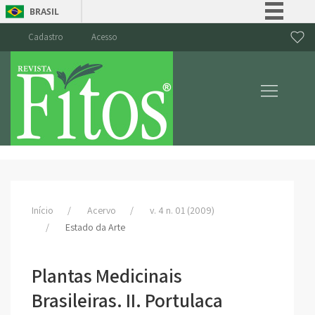
BRASIL
Simplifique!
Cadastro
Acesso
Comunica BR
Participe
Acesso à informação
Legislação
Canais
Início
Acervo
v. 4 n. 01 (2009)
Estado da Arte
Plantas Medicinais
Brasileiras. II. Portulaca