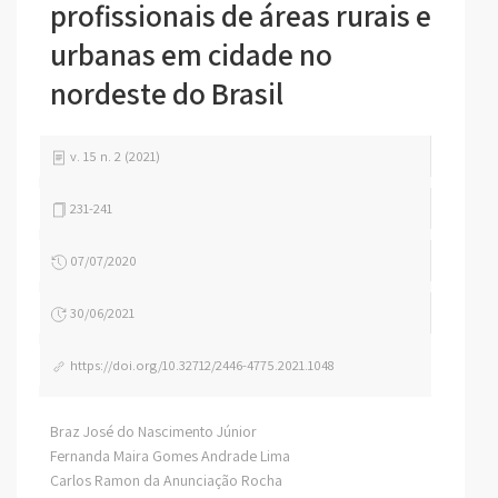
profissionais de áreas rurais e
urbanas em cidade no
nordeste do Brasil
v. 15 n. 2 (2021)
231-241
07/07/2020
30/06/2021
https://doi.org/10.32712/2446-4775.2021.1048
Braz José do Nascimento Júnior
Fernanda Maira Gomes Andrade Lima
Carlos Ramon da Anunciação Rocha