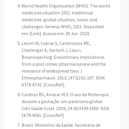
World Health Organization (WHO). The world
medicines situation 2011: traditional
medicines: global situation, issues and
challenges. Geneva: WHO, 2011. Disponível
em: [Link]. Acesso em: 30 Jun. 2020.
Leonti M, Cabras S, Castellanos ME,
Challenger A, Gertsch J, Casu L.
Bioprospecting: Evolutionary implications
from a post-olmec pharmacopoeia and the
relevance of widespread taxa. J
Ethnopharmacol. 2013; 147(1):92-107. ISSN
0378-8741. [CrossRef].
Cardoso BS, Amaral VCS. O uso da fitoterapia
durante a gestação: um panorama global.
Ciên Saúde Colet. 2019; 24 (4):1439-1450. ISSN
1678-4561. [CrossRef].
Brasil. Ministério da Saúde. Secretaria de