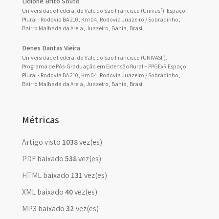
Lidione Brito Souto
Universidade Federal do Vale do São Francisco (Univasf). Espaço
Plural - Rodovia BA 210, Km 04, Rodovia Juazeiro / Sobradinho,
Bairro Malhada da Areia, Juazeiro, Bahia, Brasil
Denes Dantas Vieira
Universidade Federal do Vale do São Francisco (UNIVASF).
Programa de Pós-Graduação em Extensão Rural – PPGExR.Espaço
Plural - Rodovia BA 210, Km 04, Rodovia Juazeiro / Sobradinho,
Bairro Malhada da Areia, Juazeiro, Bahia, Brasil
Métricas
Artigo visto
1038
vez(es)
PDF baixado
538
vez(es)
HTML baixado
131
vez(es)
XML baixado
40
vez(es)
MP3 baixado
32
vez(es)