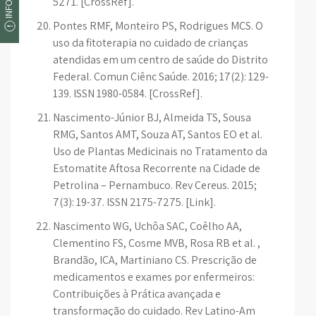
5271. [CrossRef].
Pontes RMF, Monteiro PS, Rodrigues MCS. O
uso da fitoterapia no cuidado de crianças
atendidas em um centro de saúde do Distrito
Federal. Comun Ciênc Saúde. 2016; 17(2): 129-
139. ISSN 1980-0584. [CrossRef].
Nascimento-Júnior BJ, Almeida TS, Sousa
RMG, Santos AMT, Souza AT, Santos EO et al.
Uso de Plantas Medicinais no Tratamento da
Estomatite Aftosa Recorrente na Cidade de
Petrolina – Pernambuco. Rev Cereus. 2015;
7(3): 19-37. ISSN 2175-7275. [Link].
Nascimento WG, Uchôa SAC, Coêlho AA,
Clementino FS, Cosme MVB, Rosa RB et al. ,
Brandão, ICA, Martiniano CS. Prescrição de
medicamentos e exames por enfermeiros:
Contribuições à Prática avançada e
transformação do cuidado. Rev Latino-Am