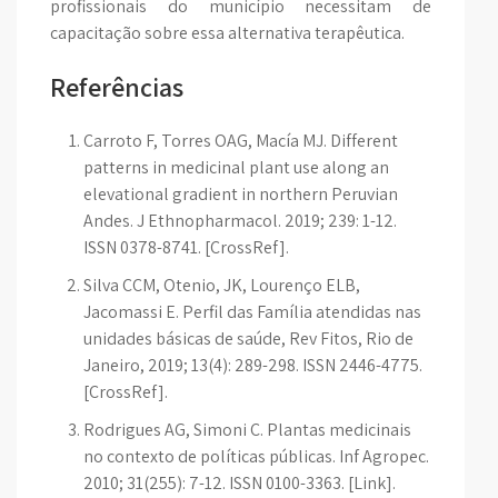
profissionais do município necessitam de
capacitação sobre essa alternativa terapêutica.
Referências
Carroto F, Torres OAG, Macía MJ. Different
patterns in medicinal plant use along an
elevational gradient in northern Peruvian
Andes. J Ethnopharmacol. 2019; 239: 1-12.
ISSN 0378-8741. [CrossRef].
Silva CCM, Otenio, JK, Lourenço ELB,
Jacomassi E. Perfil das Família atendidas nas
unidades básicas de saúde, Rev Fitos, Rio de
Janeiro, 2019; 13(4): 289-298. ISSN 2446-4775.
[CrossRef].
Rodrigues AG, Simoni C. Plantas medicinais
no contexto de políticas públicas. Inf Agropec.
2010; 31(255): 7-12. ISSN 0100-3363. [Link].