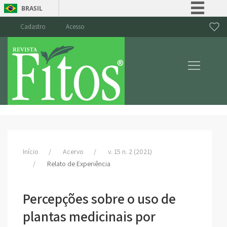
BRASIL
Simplifique!
Cadastro
Acesso
Comunica BR
Participe
Acesso à informação
Legislação
Canais
Início
Acervo
v. 15 n. 2 (2021)
Relato de Experiência
Percepções sobre o uso de
plantas medicinais por