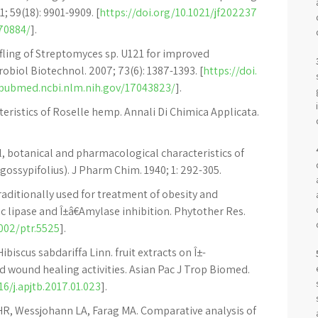
; 59(18): 9901-9909. [
https://doi.org/10.1021/jf202237
70884/
].
ling of Streptomyces sp. U121 for improved
robiol Biotechnol. 2007; 73(6): 1387-1393. [
https://doi.
/pubmed.ncbi.nlm.nih.gov/17043823/
].
eristics of Roselle hemp. Annali Di Chimica Applicata.
 botanical and pharmacological characteristics of
(gossypifolius). J Pharm Chim. 1940; 1: 292-305.
raditionally used for treatment of obesity and
c lipase and Î±â€Amylase inhibition. Phytother Res.
1002/ptr.5525
].
biscus sabdariffa Linn. fruit extracts on Î±-
d wound healing activities. Asian Pac J Trop Biomed.
16/j.apjtb.2017.01.023
].
 HR, Wessjohann LA, Farag MA. Comparative analysis of