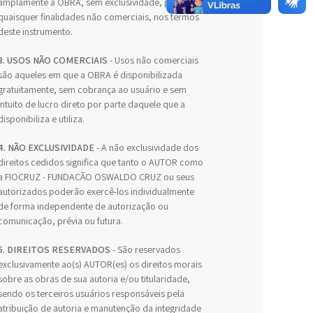
amplamente a OBRA, sem exclusividade, para
quaisquer finalidades não comerciais, nos termos
deste instrumento.
3. USOS NÃO COMERCIAIS
- Usos não comerciais
são aqueles em que a OBRA é disponibilizada
gratuitamente, sem cobrança ao usuário e sem
intuito de lucro direto por parte daquele que a
disponibiliza e utiliza.
4. NÃO EXCLUSIVIDADE
- A não exclusividade dos
direitos cedidos significa que tanto o AUTOR como
a FIOCRUZ - FUNDAÇÃO OSWALDO CRUZ ou seus
autorizados poderão exercê-los individualmente
de forma independente de autorização ou
comunicação, prévia ou futura.
5. DIREITOS RESERVADOS
- São reservados
exclusivamente ao(s) AUTOR(es) os direitos morais
sobre as obras de sua autoria e/ou titularidade,
sendo os terceiros usuários responsáveis pela
atribuição de autoria e manutenção da integridade