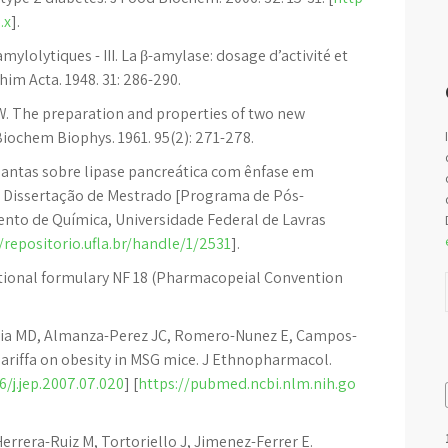
.x
].
mylolytiques - III. La β-amylase: dosage d’activité et
him Acta. 1948. 31: 286-290.
W. The preparation and properties of two new
Biochem Biophys. 1961. 95(2): 271-278.
plantas sobre lipase pancreática com ênfase em
09. Dissertação de Mestrado [Programa de Pós-
to de Química, Universidade Federal de Lavras
/repositorio.ufla.br/handle/1/2531
].
tional formulary NF 18 (Pharmacopeial Convention
rcia MD, Almanza-Perez JC, Romero-Nunez E, Campos-
bdariffa on obesity in MSG mice. J Ethnopharmacol.
6/j.jep.2007.07.020
] [
https://pubmed.ncbi.nlm.nih.go
errera-Ruiz M, Tortoriello J, Jimenez-Ferrer E.