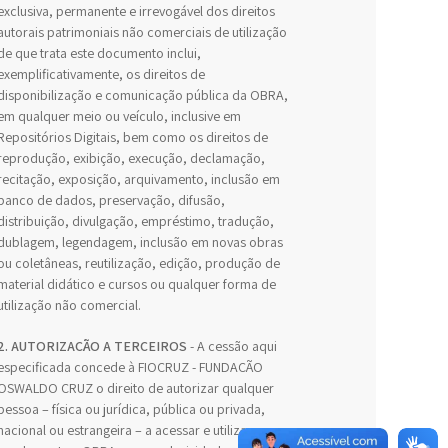
exclusiva, permanente e irrevogável dos direitos
autorais patrimoniais não comerciais de utilização
de que trata este documento inclui,
exemplificativamente, os direitos de
disponibilização e comunicação pública da OBRA,
em qualquer meio ou veículo, inclusive em
Repositórios Digitais, bem como os direitos de
reprodução, exibição, execução, declamação,
recitação, exposição, arquivamento, inclusão em
banco de dados, preservação, difusão,
distribuição, divulgação, empréstimo, tradução,
dublagem, legendagem, inclusão em novas obras
ou coletâneas, reutilização, edição, produção de
material didático e cursos ou qualquer forma de
utilização não comercial.
2. AUTORIZAÇÃO A TERCEIROS
- A cessão aqui
especificada concede à FIOCRUZ - FUNDAÇÃO
OSWALDO CRUZ o direito de autorizar qualquer
pessoa – física ou jurídica, pública ou privada,
nacional ou estrangeira – a acessar e utilizar