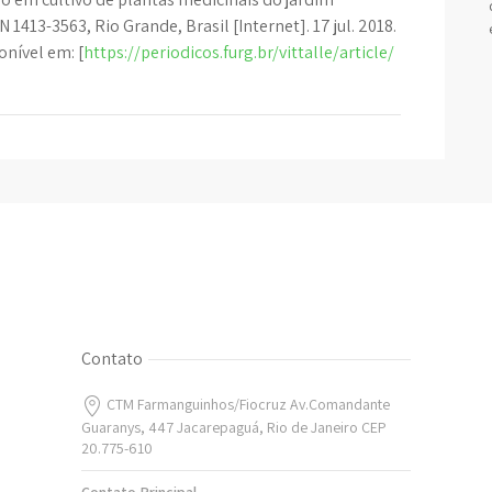
 1413-3563, Rio Grande, Brasil [Internet]. 17 jul. 2018.
onível em: [
https://periodicos.furg.br/vittalle/article/
Contato
CTM Farmanguinhos/Fiocruz Av.Comandante
Guaranys, 447 Jacarepaguá, Rio de Janeiro CEP
20.775-610
Contato Principal