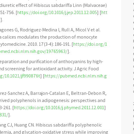
iuretic effect of Hibiscus sabdariffa Linn (Malvaceae)
51-756. [
https://doi.org/10.1016/j.jep.2011.12.005
] [
htt
/
].
gones G, Rodriguez-Medina I, Rull A, Micol V et al.
fa calices modulates the production of monocyte
omedicine. 2010. 17(3-4): 186-191. [
https://doi.org/1
bmed.ncbi.nlm.nih.gov/19765963/
].
eparation and purification of anthocyanins by high-
screening for antioxidant activity. J Agric Food
rg/10.1021/jf990876t
] [
https://pubmed.ncbi.nlm.nih.g
rez-Sanchez A, Barrajon-Catalan E, Beltran-Debon R,
rived polyphenols in adipogenesis: perspectives and
-261. [
https://doi.org/10.1016/j.phymed.2011.12.001
]
831/
].
ng CJ, Huang CN. Hibiscus sabdariffa polyphenolic
demia, and glycation-oxidative stress while improving