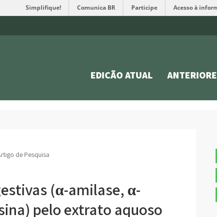
Simplifique!
Comunica BR
Participe
Acesso à infor
EDIÇÃO ATUAL
ANTERIORE
rtigo de Pesquisa
estivas (α-amilase, α-
psina) pelo extrato aquoso