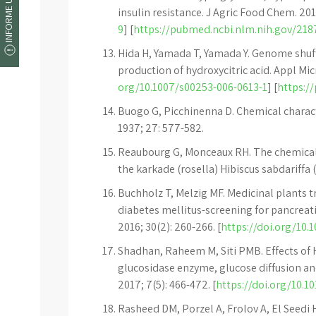
INFORME UM ERRO
insulin resistance. J Agric Food Chem. 2011
9
] [
https://pubmed.ncbi.nlm.nih.gov/218
Hida H, Yamada T, Yamada Y. Genome shuff
production of hydroxycitric acid. Appl Mic
org/10.1007/s00253-006-0613-1
] [
https:/
Buogo G, Picchinenna D. Chemical charact
1937; 27: 577-582.
Reaubourg G, Monceaux RH. The chemical,
the karkade (rosella) Hibiscus sabdariffa 
Buchholz T, Melzig MF. Medicinal plants t
diabetes mellitus-screening for pancreati
2016; 30(2): 260-266. [
https://doi.org/10.
Shadhan, Raheem M, Siti PMB. Effects of Hi
glucosidase enzyme, glucose diffusion an
2017; 7(5): 466-472. [
https://doi.org/10.10
Rasheed DM, Porzel A, Frolov A, El Seedi