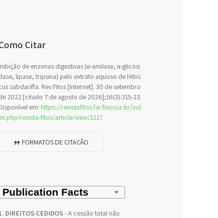
Como Citar
Inibição de enzimas digestivas (α-amilase, α-glicosi
dase, lipase, tripsina) pelo extrato aquoso de Hibis
cus sabdariffa. Rev Fitos [Internet]. 30 de setembro
de 2022 [citado 7 de agosto de 2026];16(3):315-23.
Disponível em:
https://revistafitos.far.fiocruz.br/ind
ex.php/revista-fitos/article/view/1217
FORMATOS DE CITAÇÃO
1. DIREITOS CEDIDOS
- A cessão total não