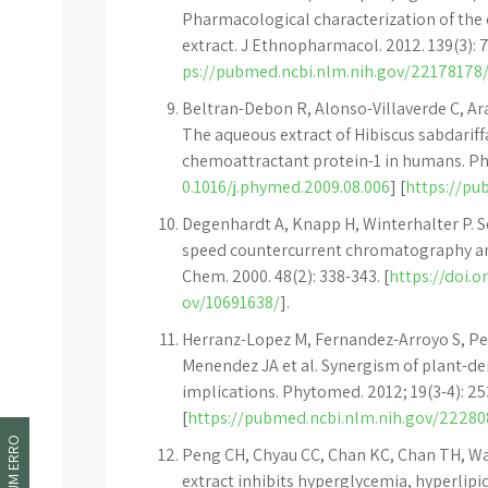
Pharmacological characterization of the d
extract. J Ethnopharmacol. 2012. 139(3): 7
ps://pubmed.ncbi.nlm.nih.gov/22178178
Beltran-Debon R, Alonso-Villaverde C, Ara
The aqueous extract of Hibiscus sabdarif
chemoattractant protein-1 in humans. Phyt
0.1016/j.phymed.2009.08.006
] [
https://pu
Degenhardt A, Knapp H, Winterhalter P. S
speed countercurrent chromatography and 
Chem. 2000. 48(2): 338-343. [
https://doi.o
ov/10691638/
].
Herranz-Lopez M, Fernandez-Arroyo S, Pe
Menendez JA et al. Synergism of plant-de
implications. Phytomed. 2012; 19(3-4): 253
[
https://pubmed.ncbi.nlm.nih.gov/22280
Peng CH, Chyau CC, Chan KC, Chan TH, Wa
extract inhibits hyperglycemia, hyperlipi