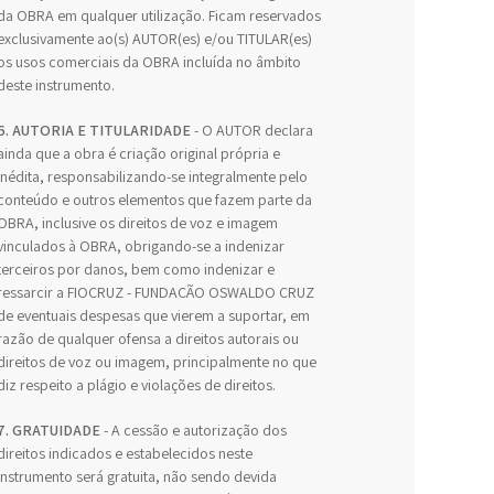
da OBRA em qualquer utilização. Ficam reservados
exclusivamente ao(s) AUTOR(es) e/ou TITULAR(es)
os usos comerciais da OBRA incluída no âmbito
deste instrumento.
6. AUTORIA E TITULARIDADE
- O AUTOR declara
ainda que a obra é criação original própria e
inédita, responsabilizando-se integralmente pelo
conteúdo e outros elementos que fazem parte da
OBRA, inclusive os direitos de voz e imagem
vinculados à OBRA, obrigando-se a indenizar
terceiros por danos, bem como indenizar e
ressarcir a FIOCRUZ - FUNDAÇÃO OSWALDO CRUZ
de eventuais despesas que vierem a suportar, em
razão de qualquer ofensa a direitos autorais ou
direitos de voz ou imagem, principalmente no que
diz respeito a plágio e violações de direitos.
7. GRATUIDADE
- A cessão e autorização dos
direitos indicados e estabelecidos neste
Instrumento será gratuita, não sendo devida