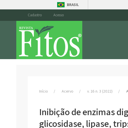
BRASIL
Cadastro
Acesso
Início
Acervo
v. 16 n. 3 (2022)
A
Inibição de enzimas dig
glicosidase, lipase, tri