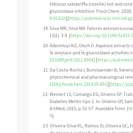
Hibiscus sabdariffa (roselle) hot and cold 
glucosidase inhibition. Food Chem. 2018; 
8.01.020
][
https://pubmed.ncbi.nlm.nih.g
Silva MR, Silva MA. Fatores antinutricionai
13(1): 3-9. [
https://doi.org/10.1590/S141
Ademiluyi AO, Oboh G. Aqueous extracts of 
Î±-amylase and Î±-glucosidase activities in 
10.1089/jmf.2012.0004
] [
https://pubmed.n
Da-Costa-Rocha I, Bonnlaender B, Sievers H,
phytochemical and pharmacological revie
1016/j.foodchem.2014.05.002
][
https://pu
Weinert LS, Camargo EG, Silveiro SP. T
Diabetes Melito tipo 2. In: Silveiro SP, Sa
ArtMed; 2015; p. 51-57. Available from: [
ht
0
].
Oliveira-Silva KL, Ramos YJ, Oliveira GC, 
de ensino e avaliação do curso de extens