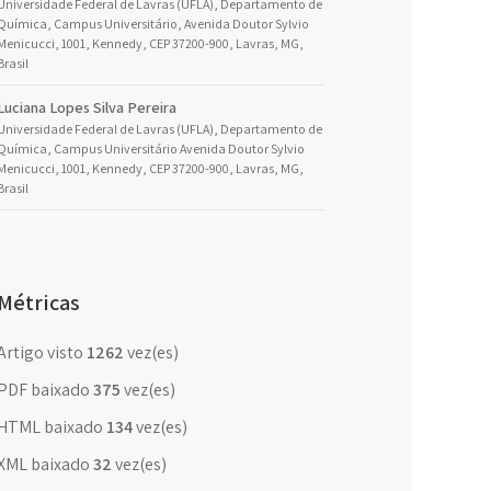
Universidade Federal de Lavras (UFLA), Departamento de
Química, Campus Universitário, Avenida Doutor Sylvio
Menicucci, 1001, Kennedy, CEP 37200-900, Lavras, MG,
Brasil
Luciana Lopes Silva Pereira
Universidade Federal de Lavras (UFLA), Departamento de
Química, Campus Universitário Avenida Doutor Sylvio
Menicucci, 1001, Kennedy, CEP 37200-900, Lavras, MG,
Brasil
Métricas
Artigo visto
1262
vez(es)
PDF baixado
375
vez(es)
HTML baixado
134
vez(es)
XML baixado
32
vez(es)