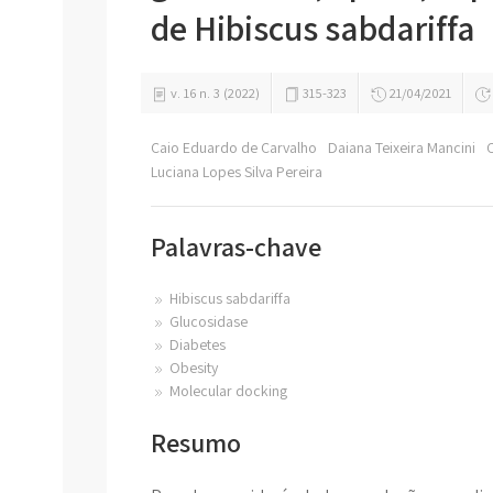
de Hibiscus sabdariffa
v. 16 n. 3 (2022)
315-323
21/04/2021
Caio Eduardo de Carvalho
Daiana Teixeira Mancini
Luciana Lopes Silva Pereira
Palavras-chave
Hibiscus sabdariffa
Glucosidase
Diabetes
Obesity
Molecular docking
Resumo