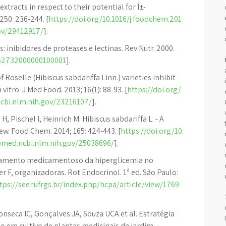
extracts in respect to their potential for Î±-
250: 236-244. [
https://doi.org/10.1016/j.foodchem.201
ov/29412917/
].
s: inibidores de proteases e lectinas. Rev Nutr. 2000.
5-52732000000100001
].
Roselle (Hibiscus sabdariffa Linn.) varieties inhibit
vitro. J Med Food. 2013; 16(1): 88-93. [
https://doi.org/
cbi.nlm.nih.gov/23216107/
].
 Pischel I, Heinrich M. Hibiscus sabdariffa L. - A
w. Food Chem. 2014; 165: 424-443. [
https://doi.org/10.
bmed.ncbi.nlm.nih.gov/25038696/
].
ratamento medicamentoso da hiperglicemia no
tler F, organizadoras. Rot Endocrinol. 1ª ed. São Paulo:
tps://seer.ufrgs.br/index.php/hcpa/article/view/1769
Fonseca IC, Gonçalves JA, Souza UCA et al. Estratégia
ão em cultivo de plantas medicinais do jardim