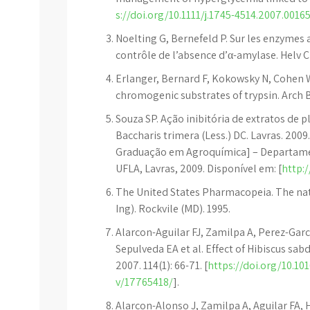
s://doi.org/10.1111/j.1745-4514.2007.00165
Noelting G, Bernefeld P. Sur les enzymes a
contrôle de l’absence d’α-amylase. Helv C
Erlanger, Bernard F, Kokowsky N, Cohen 
chromogenic substrates of trypsin. Arch 
Souza SP. Ação inibitória de extratos de 
Baccharis trimera (Less.) DC. Lavras. 20
Graduação em Agroquímica] – Departamen
UFLA, Lavras, 2009. Disponível em: [
http:/
The United States Pharmacopeia. The na
Ing). Rockvile (MD). 1995.
Alarcon-Aguilar FJ, Zamilpa A, Perez-Ga
Sepulveda EA et al. Effect of Hibiscus sa
2007. 114(1): 66-71. [
https://doi.org/10.101
v/17765418/
].
Alarcon-Alonso J, Zamilpa A, Aguilar FA, H