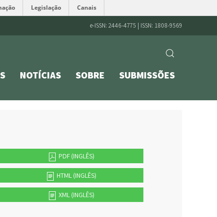
mação
Legislação
Canais
e-ISSN: 2446-4775 | ISSN: 1808-9569
S
NOTÍCIAS
SOBRE
SUBMISSÕES
PDF (INGLÊS)
HTML (INGLÊS)
XML (INGLÊS)