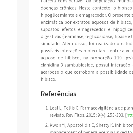
Parcela considerável da população mundia
doenças crônicas. Neste contexto, o hibisco
hipoglicemiante e emagrecedor. O presente tr
enzimática por extratos aquosos de hibisc
supostos efeitos emagrecedor e hipoglice
digestivas (α-amilase, α-glicosidase, lipase e 
simulado. Além disso, foi realizado o estu
possíveis interações moleculares entre alvo
aquoso de hibisco, na proporção 1:10 (p:v)
cianidina-3-sambubioside, possui interaç
acarbose o que corrobora a possibilidade da
hibisco.
Referências
Leal L, Tellis C. Farmacovigilância de pla
revisão. Rev Fitos. 2015; 9(4): 253-303. [
htt
Kwon YI, Apostolidis E, Shetty K. Inhibito
management of hyperglycemia linked to ty