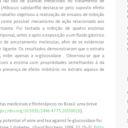
l faz uso de plantas medicinais no tratamento de
 (
Hibiscus sabdariffa
) destaca-se pelo suposto efeito
abalho objetivou a realização de ensaios de inibição
o, como possível mecanismo de ação relacionado aos
miante. Foi testada a inibição de quatro enzimas
tripsina), antes e após a exposição a um fluido gástrico
do de ancoramento molecular, afim de se evidenciar
 e ligante. Os resultados demonstraram que o extrato
, inibe apenas a α-glicosidase . Observou-se que a
ão com a enzima com propriedades semelhantes à da
 presença de efeito inibitório no extrato aquoso de
ntas medicinais e fitoterápicos no Brasil: uma breve
ps://doi.org/10.5935/2446-4775.20150020
].
ry potential of wine and tea against Î±-glucosidase for
pe 2 diabetes. J Food Biochem. 2006. 32: 15-31. [
http