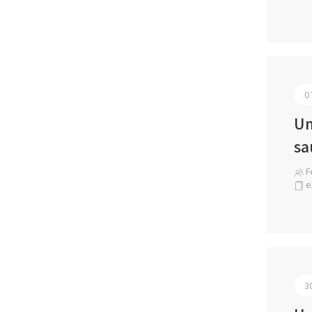
0
Um
sa
Fe
e
3