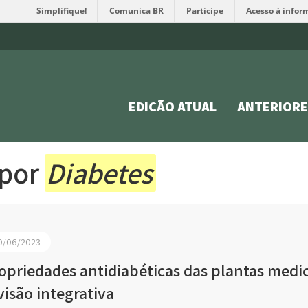
Simplifique!
Comunica BR
Participe
Acesso à infor
EDIÇÃO ATUAL
ANTERIORE
 por
Diabetes
0/06/2023
opriedades antidiabéticas das plantas medic
visão integrativa