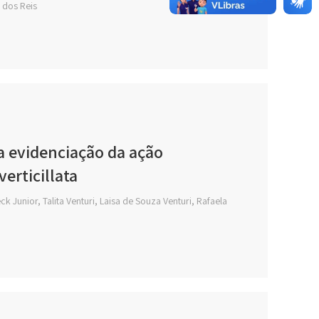
 dos Reis
a evidenciação da ação
erticillata
Junior, Talita Venturi, Laisa de Souza Venturi, Rafaela