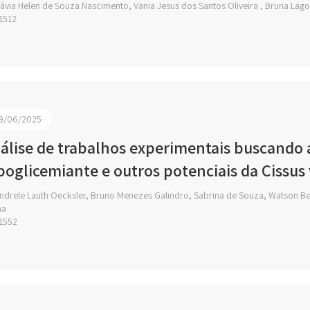
ávia Helen de Souza Nascimento, Vania Jesus dos Santos Oliveira , Bruna Lago
1512
9/06/2025
álise de trabalhos experimentais buscando 
poglicemiante e outros potenciais da Cissus v
drele Lauth Oecksler, Bruno Menezes Galindro, Sabrina de Souza, Watson Beck 
ma
1552