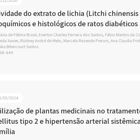
8/12/2020
ividade do extrato de lichia (Litchi chinens
oquímicos e histológicos de ratos diabéticos
ávia de Fátima Brasil, Everton Charles Ferreira dos Santos, Fábio Martins da
ida Xavier, Ródney André de Melo, Marcela Rezende Pieroni, Ana Claudia Fro
ika Bitencourt Santos
36-449
8/05/2024
ilização de plantas medicinais no tratament
llitus tipo 2 e hipertensão arterial sistêm
mília