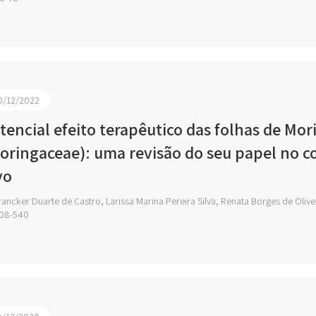
0/12/2022
tencial efeito terapêutico das folhas de Mo
oringaceae): uma revisão do seu papel no co
vo
ancker Duarte de Castro, Larissa Marina Pereira Silva, Renata Borges de Olive
08-540