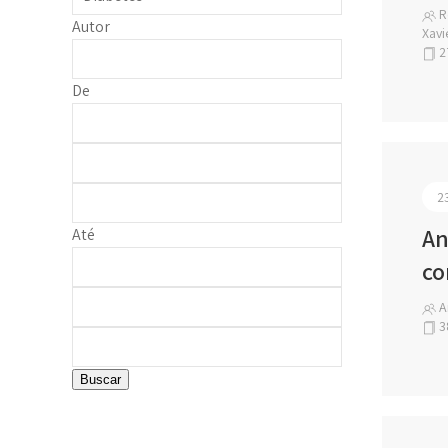
Ro
Autor
Xavi
2
De
2
An
Até
co
A
3
Buscar