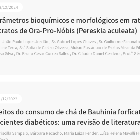
2/10/2024
râmetros bioquímicos e morfológicos em rat
tratos de Ora-Pro-Nóbis (Pereskia aculeata)
. João Paulo Lopes Jordão , Sr. Gabriel Lopes Chaves , Sr. Guilherme Fantinato 
line Terra, Sr.ª Sofia de Castro Oliveira, Aluísio Eustáquio de Freitas Miranda F
so Silva , Dr. Bruno Cesar Correa Salles , Dr. Cláudio Daniel Cerdeira, Prof.ª G
1/12/2022
eitos do consumo de chá de Bauhinia forficat
cientes diabéticos: uma revisão de literatur
iscilla Sampaio, Bárbara Recacho, Maria Luiza Fender, Luísa Helena Mavalli F
6-76