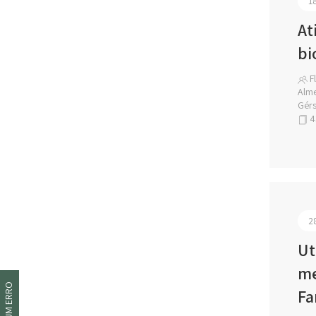
1
At
bi
Fl
Alme
Gérs
4
2
Ut
me
Fa