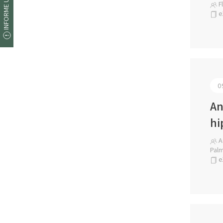
INFORME UM ERRO
Fl
e
0
An
hi
An
Pal
e