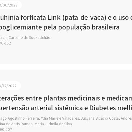
0/06/2023
uhinia forficata Link (pata-de-vaca) e o uso 
poglicemiante pela população brasileira
ícia Caroline de Souza Julião
70-182
0/12/2022
terações entre plantas medicinais e medic
pertensão arterial sistêmica e Diabetes mell
ago Agostinho Ferreira, Ydia Mariele Valadares, Jullyana Bicalho Costa, Andre
tina de Assis Ramos, Maria Ludmila da Silva
90-507