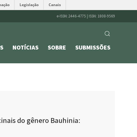
mação
Legislação
Canais
e-ISSN: 2446-4775 | ISSN: 1808-9569
S
NOTÍCIAS
SOBRE
SUBMISSÕES
inais do gênero Bauhinia: