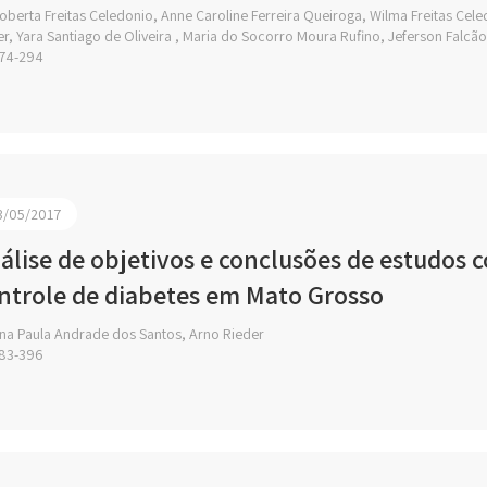
berta Freitas Celedonio, Anne Caroline Ferreira Queiroga, Wilma Freitas Celedo
er, Yara Santiago de Oliveira , Maria do Socorro Moura Rufino, Jeferson Falcã
74-294
3/05/2017
álise de objetivos e conclusões de estudos 
ntrole de diabetes em Mato Grosso
na Paula Andrade dos Santos, Arno Rieder
83-396