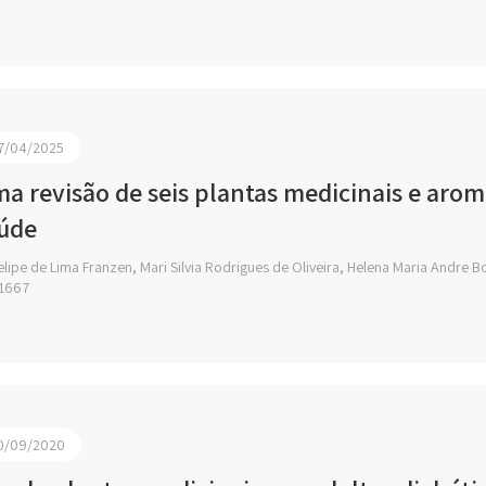
7/04/2025
a revisão de seis plantas medicinais e aromá
úde
lipe de Lima Franzen, Mari Silvia Rodrigues de Oliveira, Helena Maria Andre Bo
1667
0/09/2020