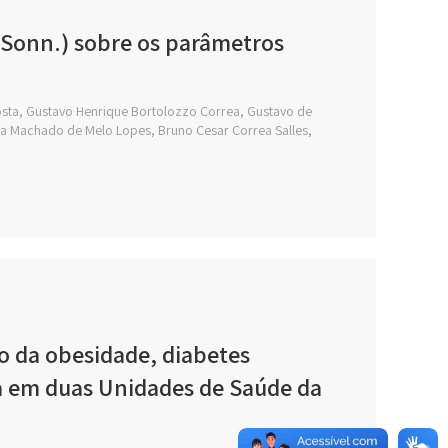
is Sonn.) sobre os parâmetros
 Costa, Gustavo Henrique Bortolozzo Correa, Gustavo de
ta Machado de Melo Lopes, Bruno Cesar Correa Salles,
o da obesidade, diabetes
ica em duas Unidades de Saúde da