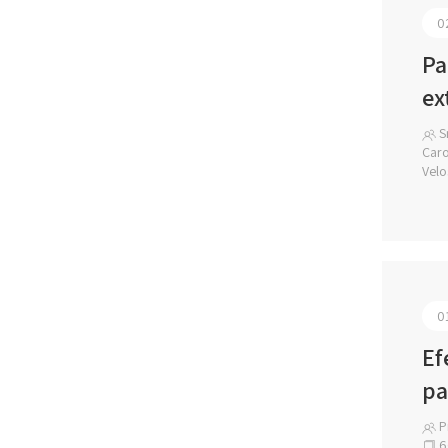
0
Pa
ex
Sr
Caro
Velo
0
Ef
pa
Pr
6