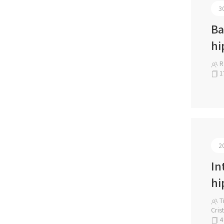
3
Ba
hi
Ra
1
2
In
hi
Ti
Cris
4