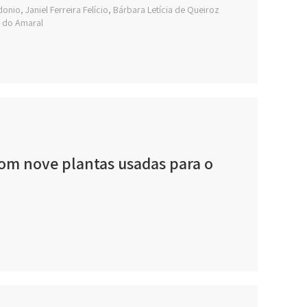
nio, Janiel Ferreira Felício, Bárbara Letícia de Queiroz
o do Amaral
com nove plantas usadas para o