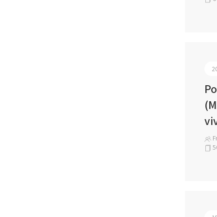
2
Po
(M
vi
Fr
5