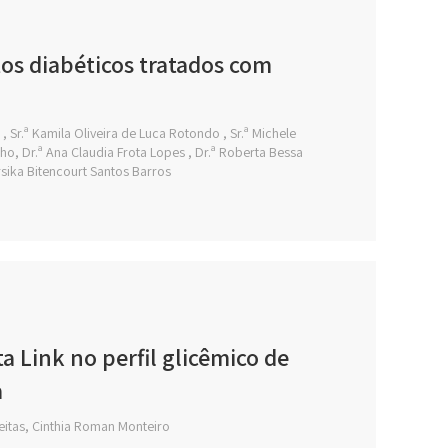
os diabéticos tratados com
, Sr.ª Kamila Oliveira de Luca Rotondo , Sr.ª Michele
ilho, Dr.ª Ana Claudia Frota Lopes , Dr.ª Roberta Bessa
érsika Bitencourt Santos Barros
a Link no perfil glicêmico de
a
reitas, Cinthia Roman Monteiro