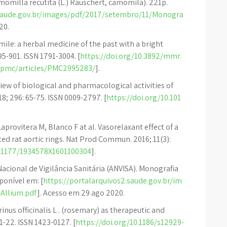
momilla recutita (L.) Rauschert, camomila). 221p.
.saude.gov.br/images/pdf/2017/setembro/11/Monogra
20.
ile: a herbal medicine of the past with a bright
95-901. ISSN 1791-3004. [
https://doi.org/10.3892/mmr.
v/pmc/articles/PMC2995283/
].
view of biological and pharmacological activities of
8; 296: 65-75. ISSN 0009-2797. [
https://doi.org/10.101
aprovitera M, Blanco F at al. Vasorelaxant effect of a
ed rat aortic rings. Nat Prod Commun. 2016; 11(3):
0.1177/1934578X1601100304
].
Nacional de Vigilância Sanitária (ANVISA). Monografia
ponível em: [
https://portalarquivos2.saude.gov.br/im
Allium.pdf
]. Acesso em 29 ago 2020.
nus officinalis L . (rosemary) as therapeutic and
1-22. ISSN 1423-0127. [
https://doi.org/10.1186/s12929-