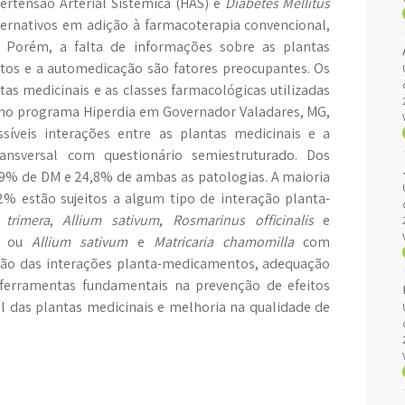
ertensão Arterial Sistêmica (HAS) e
Diabetes Mellitus
ernativos em adição à farmacoterapia convencional,
 Porém, a falta de informações sobre as plantas
tos e a automedicação são fatores preocupantes. Os
tas medicinais e as classes farmacológicas utilizadas
 no programa Hiperdia em Governador Valadares, MG,
ssíveis interações entre as plantas medicinais e a
ansversal com questionário semiestruturado. Dos
 9% de DM e 24,8% de ambas as patologias. A maioria
2% estão sujeitos a algum tipo de interação planta-
 trimera
,
Allium sativum
,
Rosmarinus officinalis
e
os ou
Allium sativum
e
Matricaria chamomilla
com
iação das interações planta-medicamentos, adequação
 ferramentas fundamentais na prevenção de efeitos
al das plantas medicinais e melhoria na qualidade de