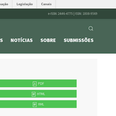
mação
Legislação
Canais
e-ISSN: 2446-4775 | ISSN: 1808-9569
S
NOTÍCIAS
SOBRE
SUBMISSÕES
PDF
HTML
XML