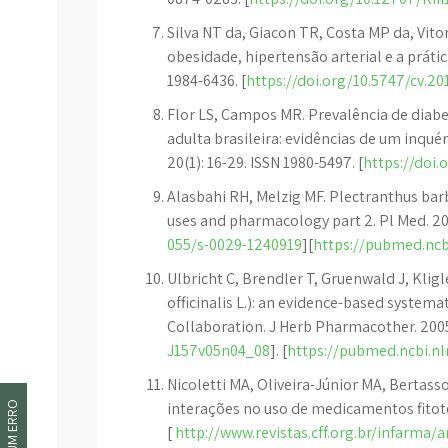
Silva NT da, Giacon TR, Costa MP da, Vito
obesidade, hipertensão arterial e a prática 
1984-6436. [
https://doi.org/10.5747/cv.20
Flor LS, Campos MR. Prevalência de diabe
adulta brasileira: evidências de um inqué
20(1): 16-29. ISSN 1980-5497. [
https://doi
Alasbahi RH, Melzig MF. Plectranthus bar
uses and pharmacology part 2. Pl Med. 201
055/s-0029-1240919
][
https://pubmed.ncb
Ulbricht C, Brendler T, Gruenwald J, Klig
officinalis L.): an evidence-based system
Collaboration. J Herb Pharmacother. 2005;
J157v05n04_08
]. [
https://pubmed.ncbi.n
Nicoletti MA, Oliveira-Júnior MA, Bertasso
interações no uso de medicamentos fitoter
[
http://www.revistas.cff.org.br/infarma/a