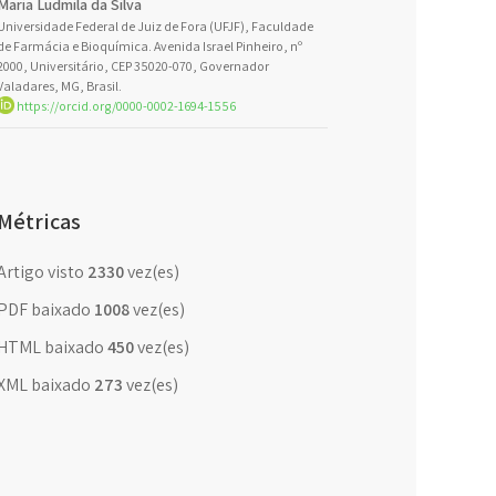
Maria Ludmila da Silva
Universidade Federal de Juiz de Fora (UFJF), Faculdade
de Farmácia e Bioquímica. Avenida Israel Pinheiro, nº
2000, Universitário, CEP 35020-070, Governador
Valadares, MG, Brasil.
https://orcid.org/0000-0002-1694-1556
Métricas
Artigo visto
2330
vez(es)
PDF baixado
1008
vez(es)
HTML baixado
450
vez(es)
XML baixado
273
vez(es)