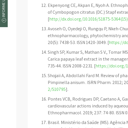
INFORME UM ERRO
Ekpenyong CE, Akpan E, Nyoh A. Ethnopha
of Cymbopogon citratus (DC.) Stapf extract
[
http://dx.doi.org/10.1016/S1875-5364(15
Avoseh O, Oyedeji O, Rungqu P, Nkeh-Chu
ethnopharmacology, phytochemistry and 
20(5): 7438-53. ISSN 1420-3049. [
https://d
Singh SP, Kumar S, Mathan S V., Tomar MS,
Carica papaya leaf extract in the manage
735-44. ISSN 2008-2231. [
https://doi.org/
Shojaii A, Abdollahi Fard M. Review of p
Pimpinella anisum . ISRN Pharm. 2012; 201
2/510795
].
Pontes VCB, Rodrigues DP, Caetano A, Gam
cardiovascular actions induced by aqueous
Ethnopharmacol. 2019; 237: 74-80. ISSN 0
Brasil. Ministério da Saúde (MS). Agência 