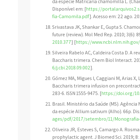
da espécie Matricaria chamomilla L. (Cha
Disponível em: [
https://portalarquivos2
fia-Camomila.pdf
]. Acesso em: 22 ago. 20
Srivastava JK, Shankar E, Gupta S. Chamom
future (review). Mol Med Rep. 2010; 3(6): 8
2010.377
] [
https://www.ncbi.nlm.nih.go
Silveira Rabelo AC, Caldeira Costa D. A re
Baccharis trimera. Chem Biol Interact. 201
6/j.cbi.2018.09.002
].
Gómez MA, Migues I, Caggiani M, Arias X, L
Baccharis trimera infusion on precontract
283-6. ISSN 1555-9475. [
https://doi.org/1
Brasil. Ministério da Saúde (MS). Agência 
da espécie Allium sativum (Alho). 66p. Dis
ages/pdf/2017/setembro/11/Monografia-
Oliveira JR, Esteves S, Camargo A. Rosmari
prophylactic agent. J Biomed Sci. 2019; 8: 