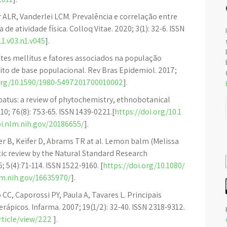
r ALR, Vanderlei LCM. Prevalência e correlação entre
de atividade física. Colloq Vitae. 2020; 3(1): 32-6. ISSN
11.v03.n1.v045
].
tes mellitus e fatores associados na população
rito de base populacional. Rev Bras Epidemiol. 2017;
.org/10.1590/1980-5497201700010002
].
batus: a review of phytochemistry, ethnobotanical
0; 76(8): 753-65. ISSN 1439-0221.[
https://doi.org/10.1
i.nlm.nih.gov/20186655/
].
ler B, Keifer D, Abrams TR at al. Lemon balm (Melissa
atic review by the Natural Standard Research
 5(4):71-114. ISSN 1522-9160. [
https://doi.org/10.1080/
lm.nih.gov/16635970/
].
 CC, Caporossi PY, Paula A, Tavares L. Principais
ápicos. Infarma. 2007; 19(1/2): 32-40. ISSN 2318-9312.
rticle/view/222
].