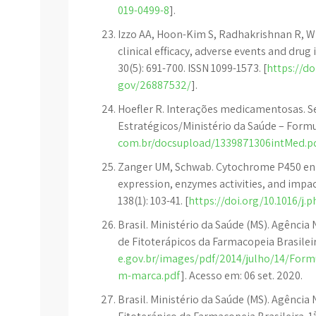
019-0499-8
].
Izzo AA, Hoon-Kim S, Radhakrishnan R, Wi
clinical efficacy, adverse events and drug
30(5): 691-700. ISSN 1099-1573. [
https://do
gov/26887532/
].
Hoefler R. Interações medicamentosas. Se
Estratégicos/Ministério da Saúde – Formu
com.br/docsupload/1339871306intMed.p
Zanger UM, Schwab. Cytochrome P450 enz
expression, enzymes activities, and impac
138(1): 103-41. [
https://doi.org/10.1016/j.
Brasil. Ministério da Saúde (MS). Agência 
de Fitoterápicos da Farmacopeia Brasileir
e.gov.br/images/pdf/2014/julho/14/Formu
m-marca.pdf
]. Acesso em: 06 set. 2020.
Brasil. Ministério da Saúde (MS). Agência