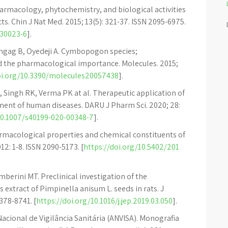
rmacology, phytochemistry, and biological activities
s. Chin J Nat Med. 2015; 13(5): 321-37. ISSN 2095-6975.
)30023-6
].
ngag B, Oyedeji A. Cymbopogon species;
the pharmacological importance. Molecules. 2015;
oi.org/10.3390/molecules20057438
].
 Singh RK, Verma PK at al. Therapeutic application of
ment of human diseases. DARU J Pharm Sci. 2020; 28:
10.1007/s40199-020-00348-7
].
harmacological properties and chemical constituents of
2: 1-8. ISSN 2090-5173. [
https://doi.org/10.5402/201
berini MT. Preclinical investigation of the
 extract of Pimpinella anisum L. seeds in rats. J
378-8741. [
https://doi.org/10.1016/j.jep.2019.03.050
].
Nacional de Vigilância Sanitária (ANVISA). Monografia