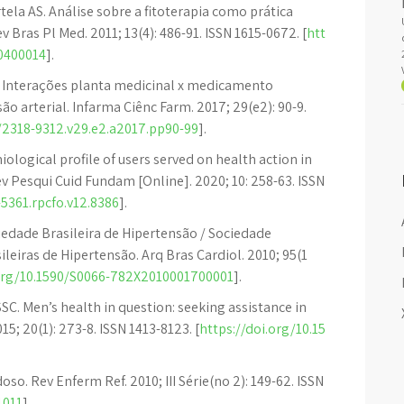
ela AS. Análise sobre a fitoterapia como prática
 Bras Pl Med. 2011; 13(4): 486-91. ISSN 1615-0672. [
htt
00400014
].
AD. Interações planta medicinal x medicamento
 arterial. Infarma Ciênc Farm. 2017; 29(e2): 90-9.
0/2318-9312.v29.e2.a2017.pp90-99
].
ological profile of users served on health action in
ev Pesqui Cuid Fundam [Online]. 2020; 10: 258-63. ISSN
-5361.rpcfo.v12.8386
].
iedade Brasileira de Hipertensão / Sociedade
sileiras de Hipertensão. Arq Bras Cardiol. 2010; 95(1
.org/10.1590/S0066-782X2010001700001
].
SSC. Men’s health in question: seeking assistance in
5; 20(1): 273-8. ISSN 1413-8123. [
https://doi.org/10.15
o. Rev Enferm Ref. 2010; III Série(no 2): 149-62. ISSN
1011
].