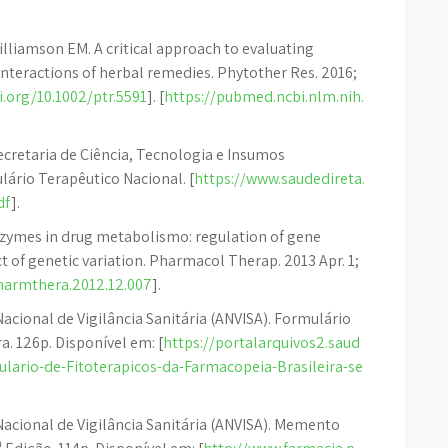
lliamson EM. A critical approach to evaluating
 interactions of herbal remedies. Phytother Res. 2016;
i.org/10.1002/ptr.5591
]. [
https://pubmed.ncbi.nlm.nih.
cretaria de Ciência, Tecnologia e Insumos
lário Terapêutico Nacional. [
https://www.saudedireta.
df
].
ymes in drug metabolismo: regulation of gene
t of genetic variation. Pharmacol Therap. 2013 Apr. 1;
pharmthera.2012.12.007
].
Nacional de Vigilância Sanitária (ANVISA). Formulário
a. 126p. Disponível em: [
https://portalarquivos2.saud
lario-de-Fitoterapicos-da-Farmacopeia-Brasileira-se
 Nacional de Vigilância Sanitária (ANVISA). Memento