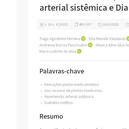
arterial sistêmica e Di
v. 16 n. 4 (2022)
490-507
26/10/2021
Tiago Agostinho Ferreira
Ydia Mariele Valadares
Andressa Barros Paschoalim
Jéssica Aline Silva 
Maria Ludmila da Silva
Palavras-chave
Interações planta-medicamentos
Uso racional de plantas medicinais
Hipertensão arterial sistêmica
Diabetes mellitus
Resumo