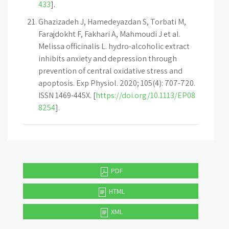
433
].
Ghazizadeh J, Hamedeyazdan S, Torbati M,
Farajdokht F, Fakhari A, Mahmoudi J et al.
Melissa officinalis L. hydro-alcoholic extract
inhibits anxiety and depression through
prevention of central oxidative stress and
apoptosis. Exp Physiol. 2020; 105(4): 707-720.
ISSN 1469-445X. [
https://doi.org/10.1113/EP08
8254
].
PDF
HTML
XML