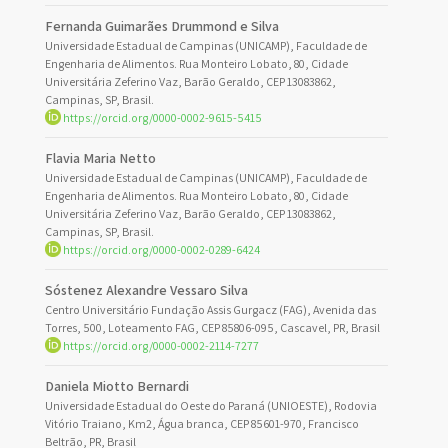
Fernanda Guimarães Drummond e Silva
Universidade Estadual de Campinas (UNICAMP), Faculdade de
Engenharia de Alimentos. Rua Monteiro Lobato, 80, Cidade
Universitária Zeferino Vaz, Barão Geraldo, CEP 13083862,
Campinas, SP, Brasil.
https://orcid.org/0000-0002-9615-5415
Flavia Maria Netto
Universidade Estadual de Campinas (UNICAMP), Faculdade de
Engenharia de Alimentos. Rua Monteiro Lobato, 80, Cidade
Universitária Zeferino Vaz, Barão Geraldo, CEP 13083862,
Campinas, SP, Brasil.
https://orcid.org/0000-0002-0289-6424
Sóstenez Alexandre Vessaro Silva
Centro Universitário Fundação Assis Gurgacz (FAG), Avenida das
Torres, 500, Loteamento FAG, CEP 85806-095, Cascavel, PR, Brasil
https://orcid.org/0000-0002-2114-7277
Daniela Miotto Bernardi
Universidade Estadual do Oeste do Paraná (UNIOESTE), Rodovia
Vitório Traiano, Km2, Água branca, CEP 85601-970, Francisco
Beltrão, PR, Brasil