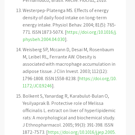
Pernambuco, Brasil. Recife: Fiocruz; 2010.
Westerpep-Platenga MS. Effects of energy
density of daily food intake on long-term
energy intake. Physiol Behav. 2004; 81(5): 765-
771. ISSN 1873-507X. [
https://doi.org/10.1016/j.
physbeh.2004.04.030
].
Weisberg SP, Mccann D, Desai M, Rosenbaum
M, Leibel RL, Ferrante AW. Obesity is
associated with macrophage accumulation in
adipose tissue. J Clin Invest. 2003; 112(12):
1796-1808. ISSN 1558-8238. [
https://doi.org/10.
1172/JCI19246
].
Bolkent S, Yanardag R, Karabulut-Bulan O,
Yesilyaprak B. Protective role of Melissa
officinalis L. extract on liver of hyperlipidemic
rats: A morphological and biochemical study.
J Ethnopharmacol. 2005; 99(3): 391-398. ISSN
1872-7573. [
https://doi.org/10.1016/j.jep.2005.