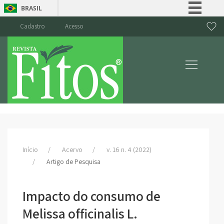
BRASIL
Simplifique!
Cadastro
Acesso
Comunica BR
Participe
Acesso à informação
Legislação
Canais
Início
Acervo
v. 16 n. 4 (2022)
Artigo de Pesquisa
Impacto do consumo de
Melissa officinalis L.