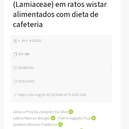
(Lamiaceae) em ratos wistar
alimentados com dieta de
cafeteria
v. 16 n. 4 (2022)
479-489
19/08/2021
20/12/2022
https://doi.org/10.32712/2446-4775.2022.1321
Jéssica Priscila Zampieri Da Silva
Letícia Marcon Borges
Pierre Augusto Piva
Gustavo Moreno Frederico