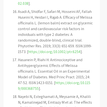
02.038
].
Asadi A, Shidfar F, Safari M, Hosseini AF, Fallah
Huseini H, Heidari I, Rajab A. Efficacy of Melissa
officinalis L. (lemon balm) extract on glycemic
control and cardiovascular risk factors in
individuals with type 2 diabetes: A
randomized, double-blind, clinical trial.
Phytother Res. 2019; 33(3): 651-659. ISSN 1099-
1573. [
https://doi.org/10.1002/ptr.6254
].
Hasanein P, Riahi H. Antinociceptive and
Antihyperglycemic Effects of Melissa
officinalis L. Essential Oil in an Experimental
Model of Diabetes. Med Princ Pract. 2015; 24:
47-52. ISSN 1423-0151. [
https://doi.org/10.115
9/000368755
].
Nayebi N, Esteghamati A, Meysamie A, Khalili
N, Kamalinejad M, Emtiazy M et al. The effects