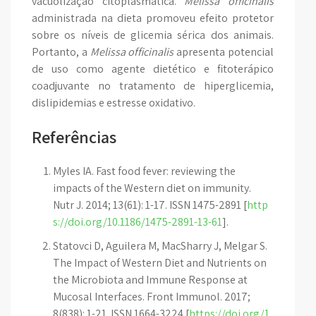
vacuolização citoplasmática.
Melissa officinalis
administrada na dieta promoveu efeito protetor
sobre os níveis de glicemia sérica dos animais.
Portanto, a
Melissa officinalis
apresenta potencial
de uso como agente dietético e fitoterápico
coadjuvante no tratamento de hiperglicemia,
dislipidemias e estresse oxidativo.
Referências
Myles IA. Fast food fever: reviewing the
impacts of the Western diet on immunity.
Nutr J. 2014; 13(61): 1-17. ISSN 1475-2891 [
http
s://doi.org/10.1186/1475-2891-13-61
].
Statovci D, Aguilera M, MacSharry J, Melgar S.
The Impact of Western Diet and Nutrients on
the Microbiota and Immune Response at
Mucosal Interfaces. Front Immunol. 2017;
8(838): 1-21. ISSN 1664-3224 [
https://doi.org/1