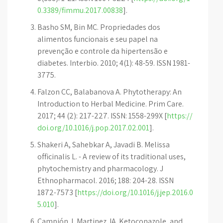
0.3389/fimmu.2017.00838
].
Basho SM, Bin MC. Propriedades dos
alimentos funcionais e seu papel na
prevenção e controle da hipertensão e
diabetes. Interbio. 2010; 4(1): 48-59. ISSN 1981-
3775.
Falzon CC, Balabanova A. Phytotherapy: An
Introduction to Herbal Medicine. Prim Care.
2017; 44 (2): 217-227. ISSN: 1558-299X [
https://
doi.org/10.1016/j.pop.2017.02.001
].
Shakeri A, Sahebkar A, Javadi B. Melissa
officinalis L. - A review of its traditional uses,
phytochemistry and pharmacology. J
Ethnopharmacol. 2016; 188: 204-28. ISSN
1872-7573 [
https://doi.org/10.1016/j.jep.2016.0
5.010
].
Campión J, Martinez JA. Ketoconazole, and