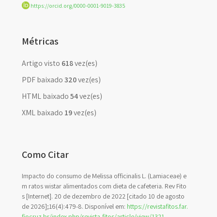
https://orcid.org/0000-0001-9019-3835
Métricas
Artigo visto
618
vez(es)
PDF baixado
320
vez(es)
HTML baixado
54
vez(es)
XML baixado
19
vez(es)
Como Citar
Impacto do consumo de Melissa officinalis L. (Lamiaceae) e
m ratos wistar alimentados com dieta de cafeteria. Rev Fito
s [Internet]. 20 de dezembro de 2022 [citado 10 de agosto
de 2026];16(4):479-8. Disponível em:
https://revistafitos.far.
fiocruz.br/index.php/revista-fitos/article/view/1321