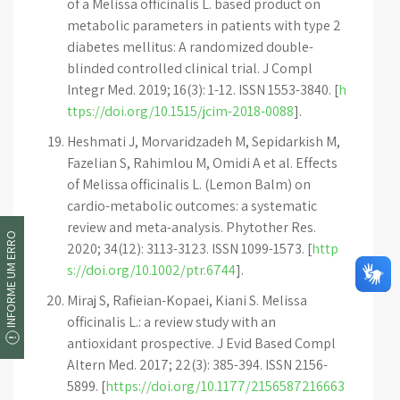
of a Melissa officinalis L. based product on
metabolic parameters in patients with type 2
diabetes mellitus: A randomized double-
blinded controlled clinical trial. J Compl
Integr Med. 2019; 16(3): 1-12. ISSN 1553-3840. [
h
ttps://doi.org/10.1515/jcim-2018-0088
].
Heshmati J, Morvaridzadeh M, Sepidarkish M,
Fazelian S, Rahimlou M, Omidi A et al. Effects
of Melissa officinalis L. (Lemon Balm) on
cardio-metabolic outcomes: a systematic
review and meta-analysis. Phytother Res.
INFORME UM ERRO
2020; 34(12): 3113-3123. ISSN 1099-1573. [
http
s://doi.org/10.1002/ptr.6744
].
Miraj S, Rafieian-Kopaei, Kiani S. Melissa
officinalis L.: a review study with an
antioxidant prospective. J Evid Based Compl
Altern Med. 2017; 22(3): 385-394. ISSN 2156-
5899. [
https://doi.org/10.1177/2156587216663