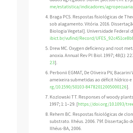
me/estatistica/indicadores/agropecuaria
Braga PCS. Respostas fisiológicas de The
sob alagamento. Vitória. 2016. Disserta
Biologia Vegetal]. Universidade Federal do
ibict.br/vufind/Record/UFES_92c451ce8
Drew MC. Oxygen deficiency and root met
anoxia. Annual Rev Pl Biol. 1997; 48(1): 22
23
].
Perbonii EGMAT, De Oliveira PV, Bacarini 
ameixeira submetidas ao déficit hídrico e 
rg/10.1590/S0103-84782012005000126
].
Kozlowski TT. Responses of woody plants 
1997; 1: 1–29. [
https://doi.org/10.1093/tr
Rehem BC. Respostas fisiológicas de cl
substrato. Ilhéus. 2006. 79f. Dissertação
Ilhéus-BA, 2006.