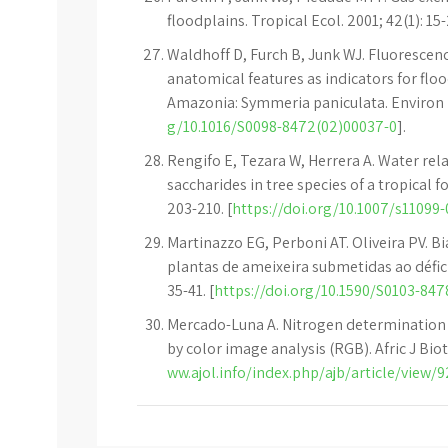
floodplains. Tropical Ecol. 2001; 42(1): 15-
Waldhoff D, Furch B, Junk WJ. Fluorescen
anatomical features as indicators for flo
Amazonia: Symmeria paniculata. Environ E
g/10.1016/S0098-8472(02)00037-0
].
Rengifo E, Tezara W, Herrera A. Water rel
saccharides in tree species of a tropical f
203-210. [
https://doi.org/10.1007/s11099
Martinazzo EG, Perboni AT. Oliveira PV. Bi
plantas de ameixeira submetidas ao défici
35-41. [
https://doi.org/10.1590/S0103-8
Mercado-Luna A. Nitrogen determination 
by color image analysis (RGB). Afric J Biot
ww.ajol.info/index.php/ajb/article/view/