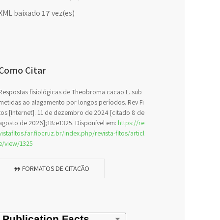
XML baixado
17
vez(es)
Como Citar
Respostas fisiológicas de Theobroma cacao L. sub
metidas ao alagamento por longos períodos. Rev Fi
tos [Internet]. 11 de dezembro de 2024 [citado 8 de
agosto de 2026];18:e1325. Disponível em:
https://re
vistafitos.far.fiocruz.br/index.php/revista-fitos/articl
e/view/1325
FORMATOS DE CITAÇÃO