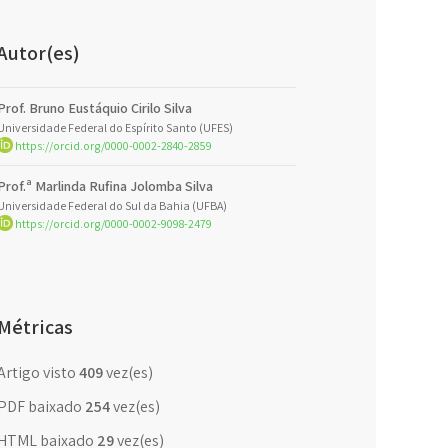
Autor(es)
Prof. Bruno Eustáquio Cirilo Silva
Universidade Federal do Espírito Santo (UFES)
https://orcid.org/0000-0002-2840-2859
Prof.ª Marlinda Rufina Jolomba Silva
Universidade Federal do Sul da Bahia (UFBA)
https://orcid.org/0000-0002-9098-2479
Métricas
Artigo visto
409
vez(es)
PDF baixado
254
vez(es)
HTML baixado
29
vez(es)