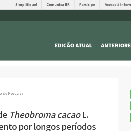
Simplifique!
Comunica BR
Participe
Acesso à infor
EDIÇÃO ATUAL
ANTERIORE
go de Pesquisa
 de
Theobroma cacao
L.
nto por longos períodos