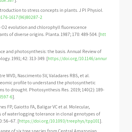
ssue.387
].
troduction to stress concepts in plants. J Pl Physiol.
S0176-1617(96)80287-2
O2 evolution and chlorophyll fluorescence
ts of diverse origins. Planta. 1987; 170: 489-504. [
htt
nce and photosynthesis: the basis. Annual Review of
ogy. 1991; 42: 313-349. [
https://doi.org/10.1146/annur
stre WVD, Nascimento SV, Valadares RBS, et al.
teomic profile to understand the photosynthetic
s to drought. Photosynthesis Res. 2019; 140(2): 189-
0597-6
].
s FP, Gaiotto FA, Baligar VC et al. Molecular,
 of waterlogging tolerance in clonal genotypes of
: 56–67. [
https://doi.org/10.1093/treephys/tpp101
].
hange of six tree species from Central Amazonian