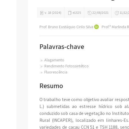
v. 18 (2024)
e1325
22/08/2021
11/12/
Prof. Bruno Eustáquio Cirilo Silva
Prof.ª Marlinda
Palavras-chave
Alagamento
Rendimento Fotossintético
Fluorescência
Resumo
O trabalho teve como objetivo avaliar respost
L.) submetidas ao estresse hídrico sob a
conduzido sob casa de vegetação no Instituto
Rural (INCAPER), localizado em linhares-Es.
variedades de cacau CCN 51 e TSH 1188, sen