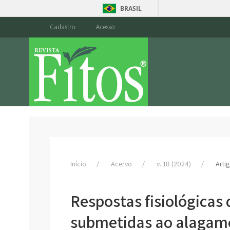
BRASIL
Cadastro
Acesso
Início
Acervo
v. 18 (2024)
Arti
Respostas fisiológicas
submetidas ao alagame