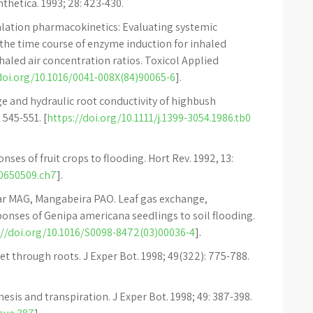
thetica. 1993; 28: 423-430.
lation pharmacokinetics: Evaluating systemic
 the time course of enzyme induction for inhaled
nhaled air concentration ratios. Toxicol Applied
doi.org/10.1016/0041-008X(84)90065-6
].
ge and hydraulic root conductivity of highbush
 545-551. [
https://doi.org/10.1111/j.1399-3054.1986.tb0
ses of fruit crops to flooding. Hort Rev. 1992, 13:
70650509.ch7
].
ar MAG, Mangabeira PAO. Leaf gas exchange,
onses of Genipa americana seedlings to soil flooding.
://doi.org/10.1016/S0098-8472(03)00036-4
].
t through roots. J Exper Bot. 1998; 49(322): 775-788.
sis and transpiration. J Exper Bot. 1998; 49: 387-398.