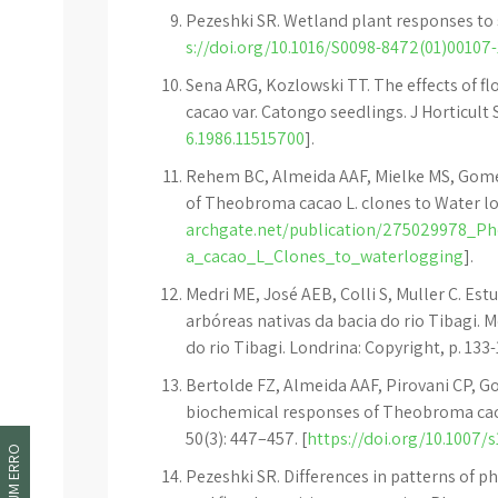
Pezeshki SR. Wetland plant responses to so
s://doi.org/10.1016/S0098-8472(01)00107-
Sena ARG, Kozlowski TT. The effects of 
cacao var. Catongo seedlings. J Horticult Sc
6.1986.11515700
].
Rehem BC, Almeida AAF, Mielke MS, Gome
of Theobroma cacao L. clones to Water logg
archgate.net/publication/275029978_
a_cacao_L_Clones_to_waterlogging
].
Medri ME, José AEB, Colli S, Muller C. E
arbóreas nativas da bacia do rio Tibagi. M
do rio Tibagi. Londrina: Copyright, p. 133
Bertolde FZ, Almeida AAF, Pirovani CP, Go
biochemical responses of Theobroma caca
50(3): 447–457. [
https://doi.org/10.1007/
Pezeshki SR. Differences in patterns of p