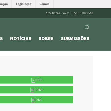
mação
Legislação
Canais
e-ISSN: 2446-4775 | ISSN: 1808-9569
S
NOTÍCIAS
SOBRE
SUBMISSÕES
PDF
HTML
XML