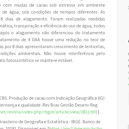
ado com mudas de cacau sob estresse em ambiente
 de água, sob condições de tempos diferentes. As
 e 8 dias de alagamento. Foram realizadas medidas
ática, transpiração e eficiência do uso de água, todos
s após o alagamento não diferenciou do tratamento
ratamento de 4 DAA houve uma redução no teor de
as por 8 dias apresentaram crescimento de lenticelas,
dições ambientais. Não houve interferência pelo
to fotossintético se manteve estável.
AEBS. Produção de cacau com Indicação Geográfica (IG)
vernança e qualidade. Rev Bras Gestão Desenv Reg.
net/revista/index.php/rbgdr/article/view/3811/691
].
Brasileiro de Geografia e Estatística - IBGE. Banco de
n. 2018]. Disponível em: [
https://ww2.ibge.gov.br/ho