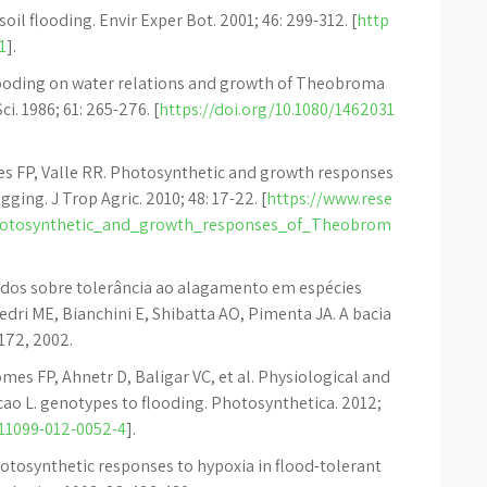
il flooding. Envir Exper Bot. 2001; 46: 299-312. [
http
1
].
flooding on water relations and growth of Theobroma
i. 1986; 61: 265-276. [
https://doi.org/10.1080/1462031
s FP, Valle RR. Photosynthetic and growth responses
ing. J Trop Agric. 2010; 48: 17-22. [
https://www.rese
Photosynthetic_and_growth_responses_of_Theobrom
studos sobre tolerância ao alagamento em espécies
edri ME, Bianchini E, Shibatta AO, Pimenta JA. A bacia
-172, 2002.
mes FP, Ahnetr D, Baligar VC, et al. Physiological and
o L. genotypes to flooding. Photosynthetica. 2012;
s11099-012-0052-4
].
hotosynthetic responses to hypoxia in flood-tolerant