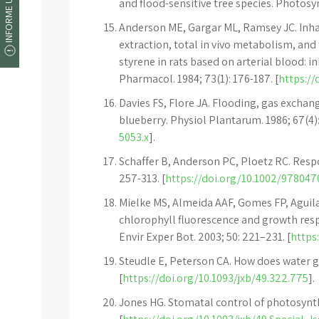
INFORME UM ERRO
and flood-sensitive tree species. Photosyn
Anderson ME, Gargar ML, Ramsey JC. Inha
extraction, total in vivo metabolism, and
styrene in rats based on arterial blood: i
Pharmacol. 1984; 73(1): 176-187. [
https://
Davies FS, Flore JA. Flooding, gas exchan
blueberry. Physiol Plantarum. 1986; 67(4):
5053.x
].
Schaffer B, Anderson PC, Ploetz RC. Respon
257-313. [
https://doi.org/10.1002/97804
Mielke MS, Almeida AAF, Gomes FP, Aguil
chlorophyll fluorescence and growth resp
Envir Exper Bot. 2003; 50: 221–231. [
https
Steudle E, Peterson CA. How does water ge
[
https://doi.org/10.1093/jxb/49.322.775
].
Jones HG. Stomatal control of photosynthe