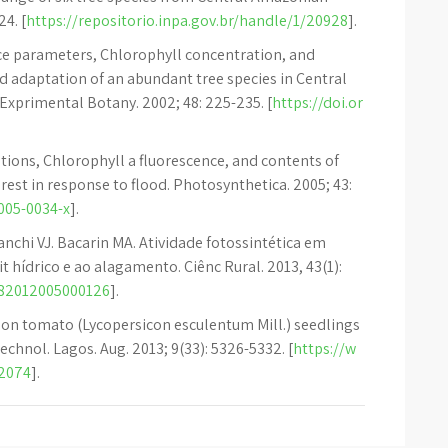
24. [
https://repositorio.inpa.gov.br/handle/1/20928
].
ce parameters, Chlorophyll concentration, and
od adaptation of an abundant tree species in Central
xprimental Botany. 2002; 48: 225-235. [
https://doi.or
ations, Chlorophyll a fluorescence, and contents of
orest in response to flood. Photosynthetica. 2005; 43:
-005-0034-x
].
anchi VJ. Bacarin MA. Atividade fotossintética em
t hídrico e ao alagamento. Ciênc Rural. 2013, 43(1):
4782012005000126
].
on tomato (Lycopersicon esculentum Mill.) seedlings
echnol. Lagos. Aug. 2013; 9(33): 5326-5332. [
https://w
92074
].