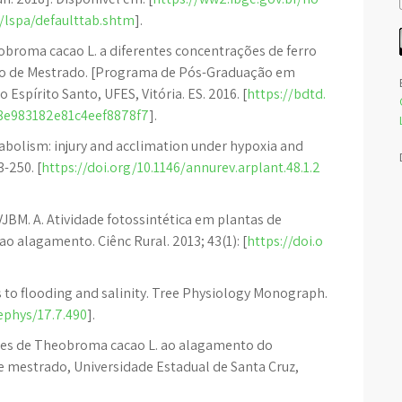
/lspa/defaulttab.shtm
].
obroma cacao L. a diferentes concentrações de ferro
ção de Mestrado. [Programa de Pós-Graduação em
 Espírito Santo, UFES, Vitória. ES. 2016. [
https://bdtd.
b8e983182e81c4eef8878f7
].
abolism: injury and acclimation under hypoxia and
3-250. [
https://doi.org/10.1146/annurev.arplant.48.1.2
VJBM. A. Atividade fotossintética em plantas de
ao alagamento. Ciênc Rural. 2013; 43(1): [
https://doi.o
to flooding and salinity. Tree Physiology Monograph.
eephys/17.7.490
].
ones de Theobroma cacao L. ao alagamento do
 de mestrado, Universidade Estadual de Santa Cruz,