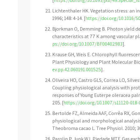
[
https://doi.org/10.1093/jxb/49.Special_I
Lichtenthaler HK. Vegetation stress: an in
1996; 148: 4-14. [
https://doi.org/10.1016/
Bjorkman O, Demming B. Photon yield de 
characteristics at 77 K among vascular plan
ps://doi.org/10.1007/BF00402983
].
Krause GH, Weis E. Chlorophyll fluoresce
Plant Physiology and Plant Molecular Biol
ev.pp.42.060191.001525
].
Oliveira HO, Castro GLS, Correa LO, Silve
Coupling physiological analysis with pro
responses of Young Euterpe oleracea palm
205. [
https://doi.org/10.1007/s11120-018-
Bertolde FZ, Almeida AAF, Corrêa RX, Gome
physiological and morphological analysis
Theobroma cacao L. Tree Physiol. 2010; 30
Parolin P, Junk WJ, Piedade MTF. Gas exc