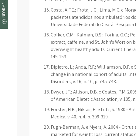
INFORME UM ERRO
Costa, A.F.E.; Frota, J.G.; Lima, M.C. e Mor
pacientes atendidos nos ambulatórios do
Universidade Federal do Ceará. Pesquisa Méd
Colker, C.M.; Kalman, D.S.; Torina, G.C.; Per
extract, caffeine, and St. John's Wort on b
overweight healthy adults. Current Therape
145-153.
Dipietro, L.; Anda, R.F.; Williamson, D.F.
change in a national cohort of adults. ln
Disorders, v. 16, n. 10, p. 745-743.
Dwyer, J.T.; Allison, D.B. e Coates, P.M. 2
of American Dietetic Association, v. 105, n. 
Forster, H.B.; Niklas, H. e Lutz, S. 1980 -
Medica, v. 40, n. 4, p. 309-319.
Fugh-Berman, A. e Myers, A. 2004 - Citrus
marketed for weight loss: current status 