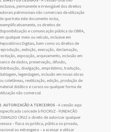
1. DIREITOS CEDIDOS
- A cessão total não
exclusiva, permanente e irrevogável dos direitos
autorais patrimoniais não comerciais de utilização
de que trata este documento inclui,
exemplificativamente, os direitos de
disponibilização e comunicação pública da OBRA,
em qualquer meio ou veículo, inclusive em
Repositórios Digitais, bem como os direitos de
reprodução, exibição, execução, declamação,
recitação, exposição, arquivamento, inclusão em
banco de dados, preservação, difusão,
distribuição, divulgação, empréstimo, tradução,
dublagem, legendagem, inclusão em novas obras
ou coletâneas, reutilização, edição, produção de
material didático e cursos ou qualquer forma de
utilização não comercial.
2. AUTORIZAÇÃO A TERCEIROS
- A cessão aqui
especificada concede à FIOCRUZ - FUNDAÇÃO
OSWALDO CRUZ o direito de autorizar qualquer
pessoa – física ou jurídica, pública ou privada,
nacional ou estrangeira – a acessar e utilizar