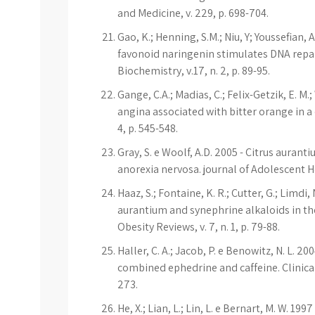
and Medicine, v. 229, p. 698-704.
Gao, K.; Henning, S.M.; Niu, Y; Youssefian, A
favonoid naringenin stimulates DNA repair
Biochemistry, v.17, n. 2, p. 89-95.
Gange, C.A.; Madias, C.; Felix-Getzik, E. M.;
angina associated with bitter orange in a 
4, p. 545-548.
Gray, S. e Woolf, A.D. 2005 - Citrus auran
anorexia nervosa. journal of Adolescent Heal
Haaz, S.; Fontaine, K. R.; Cutter, G.; Limdi
aurantium and synephrine alkaloids in th
Obesity Reviews, v. 7, n. 1, p. 79-88.
Haller, C. A.; Jacob, P. e Benowitz, N. L. 
combined ephedrine and caffeine. Clinical
273.
He, X.; Lian, L.; Lin, L. e Bernart, M. W. 