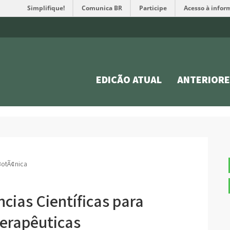
Simplifique!
Comunica BR
Participe
Acesso à infor
EDIÇÃO ATUAL
ANTERIORE
BotÃ¢nica
ncias Científicas para
Terapêuticas