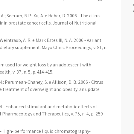
.A.; Seeram, N.P.; Xu, A. e Heber, D. 2006 - The citrus
 in prostate cancer cells. Journal of Nutritional
 Weintraub, A. R. e Mark Estes III, N. A. 2006 - Variant
dietary supplement. Mayo Clinic Proceedings, v. 81, n.
tium used for weight loss by an adolescent with
th, v. 37, n. 5, p. 414-415.
, N.; Perumean-Chaney, S. e Allison, D. B. 2006 - Citrus
e treatment of overweight and obesity: an update.
2004 - Enhanced stimulant and metabolic effects of
 Pharmacology and Therapeutics, v. 75, n. 4, p. 259-
1997 - High- performance liquid chromatography-