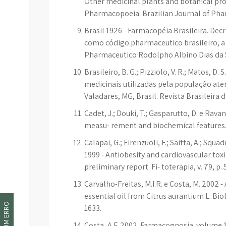
Other medicinal plants and botanical produ
Pharmacopoeia. Brazilian Journal of Pharm
Brasil 1926 - Farmacopéia Brasileira. Dec
como código pharmaceutico brasileiro, a
Pharmaceutico Rodolpho Albino Dias da Si
Brasileiro, B. G.; Pizziolo, V. R.; Matos, D.
medicinais utilizadas pela população at
Valadares, MG, Brasil. Revista Brasileira de
Cadet, J.; Douki, T.; Gasparutto, D. e Rav
measu- rement and biochemical features. Mu
Calapai, G.; Firenzuoli, F.; Saitta, A.; Squad
1999 - Antiobesity and cardiovascular toxic
preliminary report. Fi- toterapia, v. 79, p.
Carvalho-Freitas, M.I.R. e Costa, M. 2002 -
essential oil from Citrus aurantium L. Bio
1633.
Costa, A.F. 2002. Farmacognosia. volume 