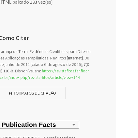
HTML baixado
183
vez(es)
Como Citar
Laranja da Terra: Evidências Científicas para Diferen
tes Aplicações Terapêuticas. Rev Fitos [Internet]. 30
de junho de 2012 [citado 6 de agosto de 2026];7(0
2):110-8. Disponível em:
https://revistafitos.far.fiocr
uz.br/index.php/revista-fitos/article/view/144
FORMATOS DE CITAÇÃO