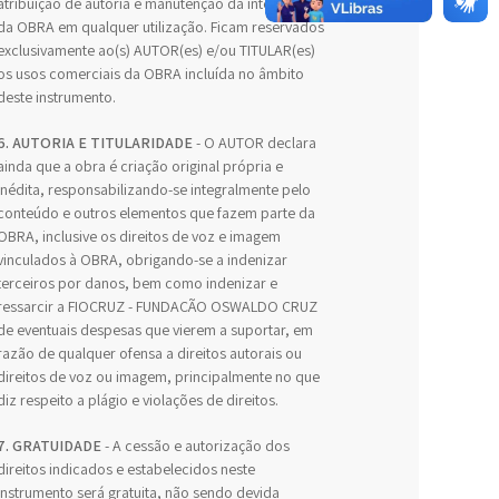
atribuição de autoria e manutenção da integridade
da OBRA em qualquer utilização. Ficam reservados
exclusivamente ao(s) AUTOR(es) e/ou TITULAR(es)
os usos comerciais da OBRA incluída no âmbito
deste instrumento.
6. AUTORIA E TITULARIDADE
- O AUTOR declara
ainda que a obra é criação original própria e
inédita, responsabilizando-se integralmente pelo
conteúdo e outros elementos que fazem parte da
OBRA, inclusive os direitos de voz e imagem
vinculados à OBRA, obrigando-se a indenizar
terceiros por danos, bem como indenizar e
ressarcir a FIOCRUZ - FUNDAÇÃO OSWALDO CRUZ
de eventuais despesas que vierem a suportar, em
razão de qualquer ofensa a direitos autorais ou
direitos de voz ou imagem, principalmente no que
diz respeito a plágio e violações de direitos.
7. GRATUIDADE
- A cessão e autorização dos
direitos indicados e estabelecidos neste
Instrumento será gratuita, não sendo devida