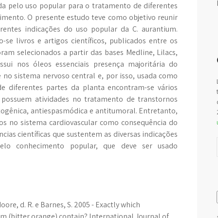
da pelo uso popular para o tratamento de diferentes
imento. O presente estudo teve como objetivo reunir
erentes indicações do uso popular da C. aurantium.
-se livros e artigos científicos, publicados entre os
oram selecionados a partir das bases Medline, Lilacs,
ssui nos óleos essenciais presença majoritária do
 no sistema nervoso central e, por isso, usada como
de diferentes partes da planta encontram-se vários
e possuem atividades no tratamento de transtornos
ogênica, antiespasmódica e antitumoral. Entretanto,
tos no sistema cardiovascular como consequência do
ncias científicas que sustentem as diversas indicações
 pelo conhecimento popular, que deve ser usado
 Moore, d. R. e Barnes, S. 2005 - Exactly which
m (bitter orange) contain? lnternational Journal of