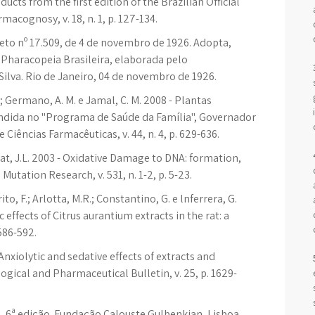
cts from the first edition of the Brazilian Official
acognosy, v. 18, n. 1, p. 127-134.
reto nº 17.509, de 4 de novembro de 1926. Adopta,
 Pharacopeia Brasileira, elaborada pelo
lva. Rio de Janeiro, 04 de novembro de 1926.
 S.; Germano, A. M. e Jamal, C. M. 2008 - Plantas
endida no "Programa de Saúde da Família", Governador
 Ciências Farmacêuticas, v. 44, n. 4, p. 629-636.
anat, J.L. 2003 - Oxidative Damage to DNA: formation,
tation Research, v. 531, n. 1-2, p. 5-23.
rito, F.; Arlotta, M.R.; Constantino, G. e lnferrera, G.
 effects of Citrus aurantium extracts in the rat: a
 586-592.
 Anxiolytic and sedative effects of extracts and
logical and Pharmaceutical Bulletin, v. 25, p. 1629-
1. 6ª edição. Fundação Calouste Gulbenkian, Lisboa.