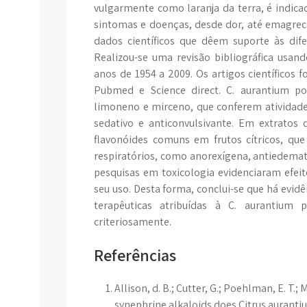
vulgarmente como laranja da terra, é indica
sintomas e doenças, desde dor, até emagrec
dados científicos que dêem suporte às dif
Realizou-se uma revisão bibliográfica usando
anos de 1954 a 2009. Os artigos científicos f
Pubmed e Science direct. C. aurantium po
limoneno e mirceno, que conferem atividade
sedativo e anticonvulsivante. Em extratos 
flavonóides comuns em frutos cítricos, qu
respiratórios, como anorexígena, antiedemat
pesquisas em toxicologia evidenciaram efei
seu uso. Desta forma, conclui-se que há evidê
terapêuticas atribuídas à C. aurantium
criteriosamente.
Referências
Allison, d. B.; Cutter, G.; Poehlman, E. T.;
synephrine alkaloids does Citrus aurantiu