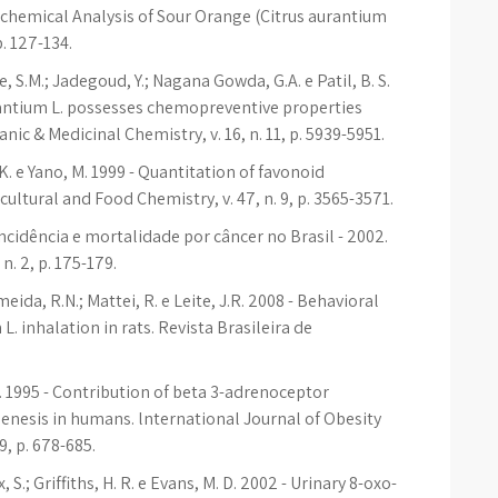
chemical Analysis of Sour Orange (Citrus aurantium
. 127-134.
 S.M.; Jadegoud, Y.; Nagana Gowda, G.A. e Patil, B. S.
rantium L. possesses chemopreventive properties
ic & Medicinal Chemistry, v. 16, n. 11, p. 5939-5951.
K. e Yano, M. 1999 - Quantitation of favonoid
icultural and Food Chemistry, v. 47, n. 9, p. 3565-3571.
incidência e mortalidade por câncer no Brasil - 2002.
n. 2, p. 175-179.
Almeida, R.N.; Mattei, R. e Leite, J.R. 2008 - Behavioral
 L. inhalation in rats. Revista Brasileira de
M. J. 1995 - Contribution of beta 3-adrenoceptor
nesis in humans. lnternational Journal of Obesity
9, p. 678-685.
, S.; Griffiths, H. R. e Evans, M. D. 2002 - Urinary 8-oxo-