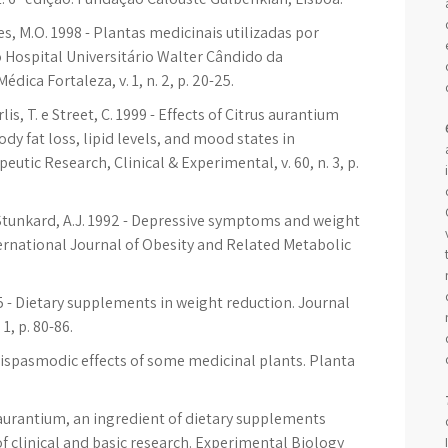
aes, M.O. 1998 - Plantas medicinais utilizadas por
 Hospital Universitário Walter Cândido da
ica Fortaleza, v. 1, n. 2, p. 20-25.
lis, T. e Street, C. 1999 - Effects of Citrus aurantium
ody fat loss, lipid levels, and mood states in
utic Research, Clinical & Experimental, v. 60, n. 3, p.
 e Stunkard, A.J. 1992 - Depressive symptoms and weight
ternational Journal of Obesity and Related Metabolic
005 - Dietary supplements in weight reduction. Journal
1, p. 80-86.
 Antispasmodic effects of some medicinal plants. Planta
 aurantium, an ingredient of dietary supplements
of clinical and basic research. Experimental Biology