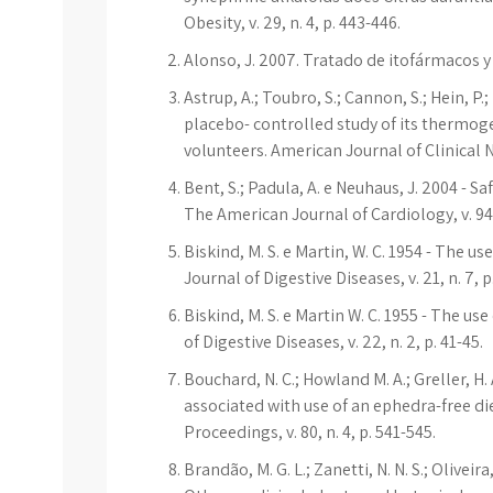
Obesity, v. 29, n. 4, p. 443-446.
Alonso, J. 2007. Tratado de itofármacos y
Astrup, A.; Toubro, S.; Cannon, S.; Hein, P.
placebo- controlled study of its thermoge
volunteers. American Journal of Clinical Nut
Bent, S.; Padula, A. e Neuhaus, J. 2004 - Sa
The American Journal of Cardiology, v. 94, 
Biskind, M. S. e Martin, W. C. 1954 - The u
Journal of Digestive Diseases, v. 21, n. 7, p
Biskind, M. S. e Martin W. C. 1955 - The use
of Digestive Diseases, v. 22, n. 2, p. 41-45.
Bouchard, N. C.; Howland M. A.; Greller, H. 
associated with use of an ephedra-free d
Proceedings, v. 80, n. 4, p. 541-545.
Brandão, M. G. L.; Zanetti, N. N. S.; Oliveira