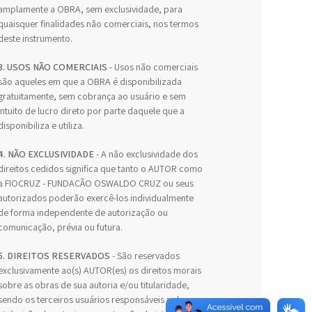
amplamente a OBRA, sem exclusividade, para
quaisquer finalidades não comerciais, nos termos
deste instrumento.
3. USOS NÃO COMERCIAIS
- Usos não comerciais
são aqueles em que a OBRA é disponibilizada
gratuitamente, sem cobrança ao usuário e sem
intuito de lucro direto por parte daquele que a
disponibiliza e utiliza.
4. NÃO EXCLUSIVIDADE
- A não exclusividade dos
direitos cedidos significa que tanto o AUTOR como
a FIOCRUZ - FUNDAÇÃO OSWALDO CRUZ ou seus
autorizados poderão exercê-los individualmente
de forma independente de autorização ou
comunicação, prévia ou futura.
5. DIREITOS RESERVADOS
- São reservados
exclusivamente ao(s) AUTOR(es) os direitos morais
sobre as obras de sua autoria e/ou titularidade,
sendo os terceiros usuários responsáveis pela