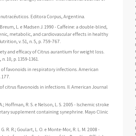
 nutracéuticos. Editora Corpus, Argentina.
; Breum, L. e Madsen J. 1990 - Caffeine: a double-blind,
nic, metabolic, and cardiovascular effects in healthy
rition, v. 51, n. 5, p. 759-767.
fety and efficacy of Citrus aurantium for weight loss.
n. 10, p. 1359-1361.
se of favonoids in respiratory infections. American
. 177.
 of citrus flavonoids in infections. II. American Journal
A.; Hoffman, R. S. e Nelson, L. S. 2005 - Ischemic stroke
ietary supplement containing synephrine. Mayo Clinic
, G. R. R.; Goulart, L. O. e Monte-Mor, R. L. M. 2008 -