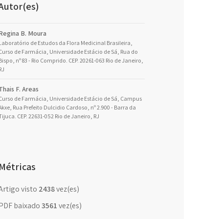
Autor(es)
Regina B. Moura
Laboratório de Estudos da Flora Medicinal Brasileira,
Curso de Farmácia, Universidade Estácio de Sá, Rua do
Bispo, nº 83 - Rio Comprido. CEP. 20261-063 Rio de Janeiro,
RJ
Thais F. Areas
Curso de Farmácia, Universidade Estácio de Sá, Campus
Akxe, Rua Prefeito Dulcidio Cardoso, nº 2.900 - Barra da
Tijuca. CEP. 22631-052 Rio de Janeiro, RJ
Métricas
Artigo visto
2438
vez(es)
PDF baixado
3561
vez(es)