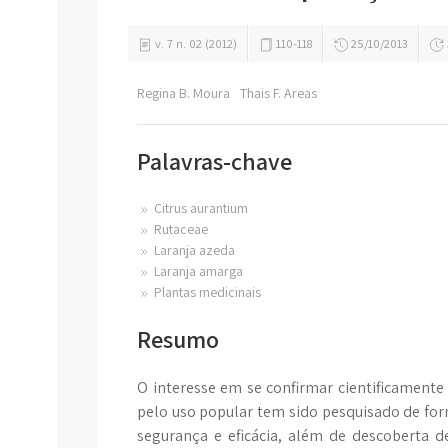
v. 7 n. 02 (2012)
110-118
25/10/2013
Regina B. Moura
Thais F. Areas
Palavras-chave
Citrus aurantium
Rutaceae
Laranja azeda
Laranja amarga
Plantas medicinais
Resumo
O interesse em se confirmar cientificamente 
pelo uso popular tem sido pesquisado de form
segurança e eficácia, além de descoberta 