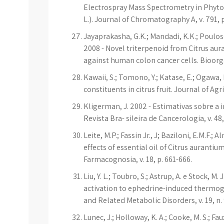
Electrospray Mass Spectrometry in Phyto
L.). Journal of Chromatography A, v. 791, p
Jayaprakasha, G.K.; Mandadi, K.K.; Poulose,
2008 - Novel triterpenoid from Citrus au
against human colon cancer cells. Bioorgan
Kawaii, S.; Tomono, Y.; Katase, E.; Ogawa, 
constituents in citrus fruit. Journal of Agr
Kligerman, J. 2002 - Estimativas sobre a 
Revista Bra- sileira de Cancerologia, v. 48, 
Leite, M.P.; Fassin Jr., J; Baziloni, E.M.F.; 
effects of essential oil of Citrus aurantium
Farmacognosia, v. 18, p. 661-666.
Liu, Y. L.; Toubro, S.; Astrup, A. e Stock, 
activation to ephedrine-induced thermoge
and Related Metabolic Disorders, v. 19, n. 
Lunec, J.; Holloway, K. A.; Cooke, M. S.; Faux